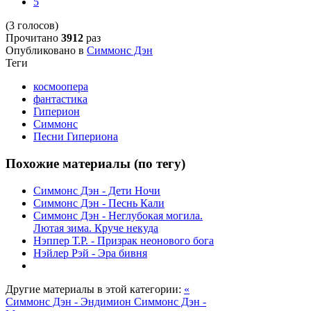
5
(3 голосов)
Прочитано
3912
раз
Опубликовано в
Симмонс Дэн
Теги
космоопера
фантастика
Гиперион
Симмонс
Песни Гипериона
Похожие материалы (по тегу)
Симмонс Дэн - Дети Ночи
Симмонс Дэн - Песнь Кали
Симмонс Дэн - Неглубокая могила.
Лютая зима. Круче некуда
Нэппер Т.Р. - Призрак неонового бога
Нэйлер Рэй - Эра бивня
Другие материалы в этой категории:
«
Симмонс Дэн - Эндимион
Симмонс Дэн -