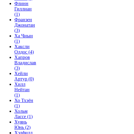
Флинн
Гиллиан
(1)
Франзен
Джонатан
(3)
Ха Чиын
(1)
Хаксли
Олдос
(4)
Хапров
Владислав
(3)
Хейли
Артур
(0)
Хилл
Нейтан
(1)
Хо Тхэён
(1)
Хольм
Лассе
(1)
Хуянь
Юнь
(2)
Хэдфилд