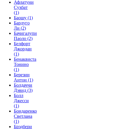
Афлатуни
Сухбат
(1)
Баошу
(1)
Бардуго
Ли
(2)
Бачигалупи
Паоло
(2)
Белфорт
Джордан
(1)
Бенаквиста
Тонино
(1)
Березин
Антон
(1)
Болдаччи
Дэвид
(3)
Болл
Джесси
(1)
Бондаренко
Светлана
(1)
Брэдбери