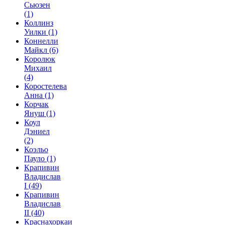
Сьюзен
(1)
Коллинз
Уилки
(1)
Коннелли
Майкл
(6)
Королюк
Михаил
(4)
Коростелева
Анна
(1)
Корчак
Януш
(1)
Коул
Дэниел
(2)
Коэльо
Пауло
(1)
Крапивин
Владислав
I
(49)
Крапивин
Владислав
II
(40)
Краснахоркаи