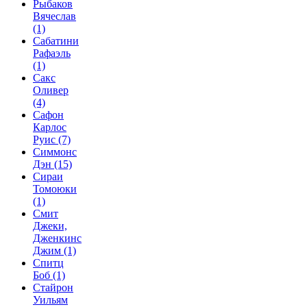
Рыбаков
Вячеслав
(1)
Сабатини
Рафаэль
(1)
Сакс
Оливер
(4)
Сафон
Карлос
Руис
(7)
Симмонс
Дэн
(15)
Сираи
Томоюки
(1)
Смит
Джеки,
Дженкинс
Джим
(1)
Спитц
Боб
(1)
Стайрон
Уильям