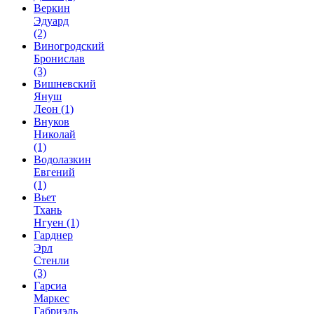
Веркин
Эдуард
(2)
Виногродский
Бронислав
(3)
Вишневский
Януш
Леон
(1)
Внуков
Николай
(1)
Водолазкин
Евгений
(1)
Вьет
Тхань
Нгуен
(1)
Гарднер
Эрл
Стенли
(3)
Гарсиа
Маркес
Габриэль