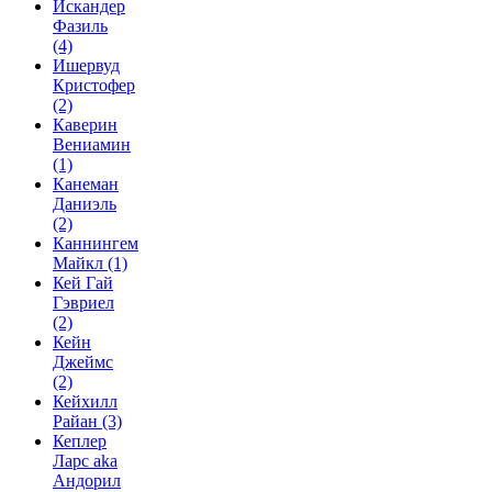
Искандер
Фазиль
(4)
Ишервуд
Кристофер
(2)
Каверин
Вениамин
(1)
Канеман
Даниэль
(2)
Каннингем
Майкл
(1)
Кей Гай
Гэвриел
(2)
Кейн
Джеймс
(2)
Кейхилл
Райан
(3)
Кеплер
Ларс aka
Андорил