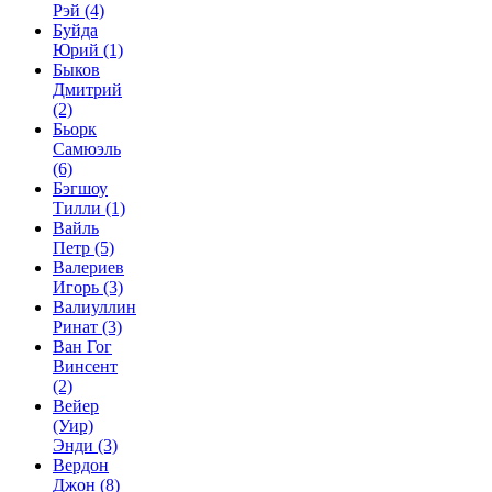
Рэй
(4)
Буйда
Юрий
(1)
Быков
Дмитрий
(2)
Бьорк
Самюэль
(6)
Бэгшоу
Тилли
(1)
Вайль
Петр
(5)
Валериев
Игорь
(3)
Валиуллин
Ринат
(3)
Ван Гог
Винсент
(2)
Вейер
(Уир)
Энди
(3)
Вердон
Джон
(8)