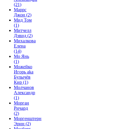
(21)
Маррс
Джон
(2)
Мид Том
(1)
Митчелл
Дэвид
(2)
Михалкова
Елена
(14)
Мо Янь
(1)
Можейко
Игорь aka
Булычёв
Кир
(1)
Молчанов
Александр
(1)
Морган
Ричард
(2)
Моргенштерн
Эрин
(2)
Мосберг