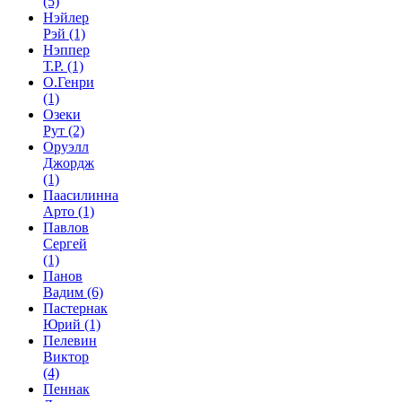
(5)
Нэйлер
Рэй
(1)
Нэппер
Т.Р.
(1)
О.Генри
(1)
Озеки
Рут
(2)
Оруэлл
Джордж
(1)
Паасилинна
Арто
(1)
Павлов
Сергей
(1)
Панов
Вадим
(6)
Пастернак
Юрий
(1)
Пелевин
Виктор
(4)
Пеннак