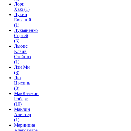
Лори
Хью
(1)
Лукин
Евгений
(1)
Лукьяненко
Сергей
(3)
Льюис
Клайв
Стейплз
(1)
Лэй Ми
(8)
Лю
Цысинь
(8)
МакКаммон
Роберт
(10)
Маклин
Алистер
(1)
Маринина
Александра