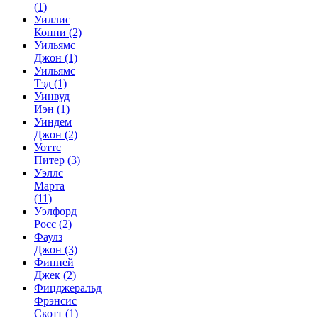
(1)
Уиллис
Конни
(2)
Уильямс
Джон
(1)
Уильямс
Тэд
(1)
Уинвуд
Иэн
(1)
Уиндем
Джон
(2)
Уоттс
Питер
(3)
Уэллс
Марта
(11)
Уэлфорд
Росс
(2)
Фаулз
Джон
(3)
Финней
Джек
(2)
Фицджеральд
Фрэнсис
Скотт
(1)