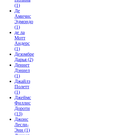
(1)
Де
Амичис
Эдмондо
(1)
де ла
Мотт
Андерс
(1)
Дезомбре
Дарья
(2)
Деннет
Дэниел
(1)
Джайлз
Полетт
(1)
Джеймс
Филлис
Дороти
(13)
Джонс
Лесли-
Энн
(1)