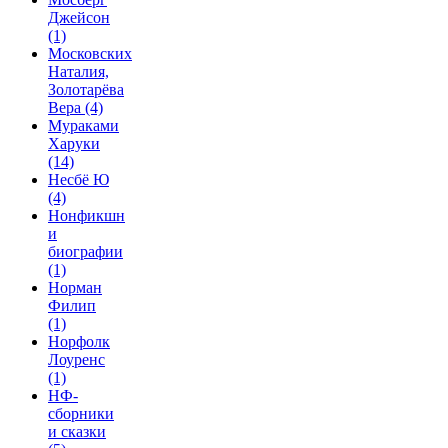
Джейсон
(1)
Московских
Наталия,
Золотарёва
Вера
(4)
Мураками
Харуки
(14)
Несбё Ю
(4)
Нонфикшн
и
биографии
(1)
Норман
Филип
(1)
Норфолк
Лоуренс
(1)
НФ-
сборники
и сказки