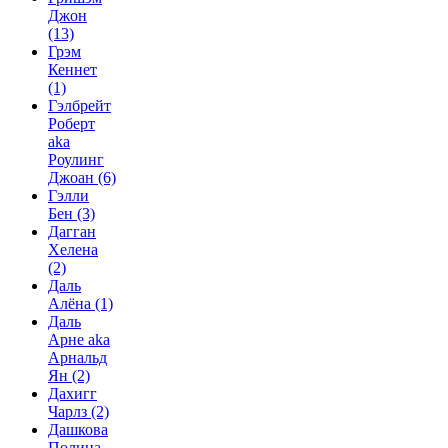
Джон
(13)
Грэм
Кеннет
(1)
Гэлбрейт
Роберт
aka
Роулинг
Джоан
(6)
Гэлли
Бен
(3)
Дагган
Хелена
(2)
Даль
Алёна
(1)
Даль
Арне aka
Арнальд
Ян
(2)
Дахигг
Чарлз
(2)
Дашкова
Полина