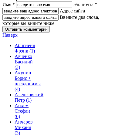
Имя *
Эл. почта *
Адрес сайта
Введите два слова,
которые вы видите ниже
Наверх
Абигнейл
Фрэнк
(1)
Авченко
Василий
(3)
Акунин
Борис +
псевдонимы
(4)
Алешковский
Пётр
(1)
Анхем
Стефан
(6)
Анчаров
Михаил
(3)