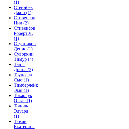
(1)
Стейнбек
Джон
(1)
Стивенсон
Нил
(2)
Стивенсон
Роберт Л.
(1)
Ступников
Денис
(1)
Суворкин
Тимур
(4)
Тартт
Донна
(2)
Таунсенд
Сью
(1)
Тимберлейк
Эми
(1)
Токарчук
Ольга
(1)
Тополь
Эдуард
(1)
Тюхай
Екатерина