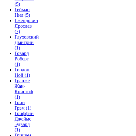
(5)
Гейман
Нил
(5)
Гжендович
Ярослав
(7)
Глуховский
Дмитрий
(1)
Говард
Роберт
(1)
Гордон
Ной
(1)
Гранже
Жан-
Кристоф
(1)
Грин
Грэм
(1)
Гриффин
Джеймс
Эдвард
(1)
Гришэм