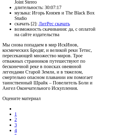
Joint Stereo
длительность:
30:07:17
музыка:
Игорь Князев и The Black Box
Studio
скачать [2]:
ЛитРес скачать
возможность скачивания:
да, с оплатой
на сайте издательства
Мы снова попадаем в мир ИскИнов,
космических Бродяг, и великой реки Тетис,
пересекающей множество миров. Трое
отважных странников путешествуют по
бесконечной реке в поисках овеянной
легендами Старой Земли, и в тяжелом,
смертельно опасном плавании им помогает
таинственный Шрайк – Повелитель Боли и
Ангел Окончательного Искупления.
Оцените материал
1
2
3
4