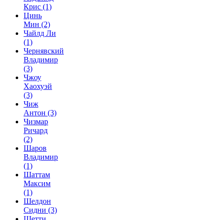
Крис
(1)
Цинь
Мин
(2)
Чайлд Ли
(1)
Чернявский
Владимир
(3)
Чжоу
Хаохуэй
(3)
Чиж
Антон
(3)
Чизмар
Ричард
(2)
Шаров
Владимир
(1)
Шаттам
Максим
(1)
Шелдон
Сидни
(3)
Шетти