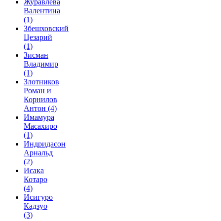
Журавлева
Валентина
(1)
Збешховский
Цезарий
(1)
Зисман
Владимир
(1)
Злотников
Роман и
Корнилов
Антон
(4)
Имамура
Масахиро
(1)
Индридасон
Арнальд
(2)
Исака
Котаро
(4)
Исигуро
Кадзуо
(3)