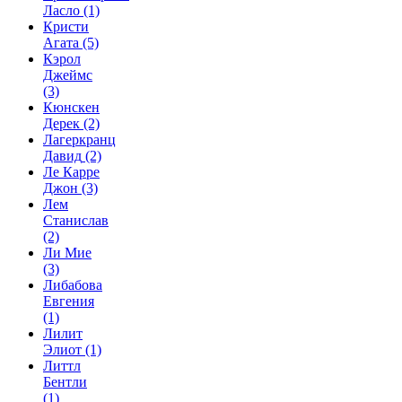
Ласло
(1)
Кристи
Агата
(5)
Кэрол
Джеймс
(3)
Кюнскен
Дерек
(2)
Лагеркранц
Давид
(2)
Ле Карре
Джон
(3)
Лем
Станислав
(2)
Ли Мие
(3)
Либабова
Евгения
(1)
Лилит
Элиот
(1)
Литтл
Бентли
(1)