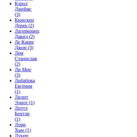
Кэрол
Джеймс
(3)
Кюнскен
Дерек
(2)
Лагеркранц
Давид
(2)
Ле Карре
Джон
(3)
Лем
Станислав
(2)
Ли Мие
(3)
Либабова
Евгения
(1)
Лилит
Элиот
(1)
Литтл
Бентли
(1)
Лори
Хью
(1)
Лукин