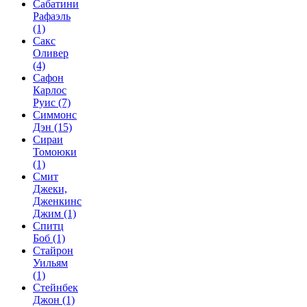
Сабатини
Рафаэль
(1)
Сакс
Оливер
(4)
Сафон
Карлос
Руис
(7)
Симмонс
Дэн
(15)
Сираи
Томоюки
(1)
Смит
Джеки,
Дженкинс
Джим
(1)
Спитц
Боб
(1)
Стайрон
Уильям
(1)
Стейнбек
Джон
(1)