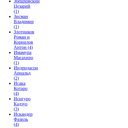
Збешховский
Цезарий
(1)
Зисман
Владимир
(1)
Злотников
Роман и
Корнилов
Антон
(4)
Имамура
Масахиро
(1)
Индридасон
Арнальд
(2)
Исака
Котаро
(4)
Исигуро
Кадзуо
(3)
Искандер
Фазиль
(4)