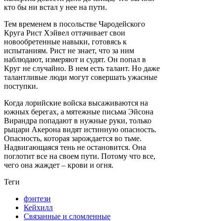
кто бы ни встал у нее на пути.
Тем временем в посольстве Чародейского
Круга Рист Хэйвел оттачивает свои
новообретенные навыки, готовясь к
испытаниям. Рист не знает, что за ним
наблюдают, измеряют и судят. Он попал в
Круг не случайно. В нем есть талант. Но даже
талантливые люди могут совершать ужасные
поступки.
Когда лорийские войска высаживаются на
южных берегах, а мятежные письма Эйсона
Вирандра попадают в нужные руки, только
рыцари Акерона видят истинную опасность.
Опасность, которая зарождается во тьме.
Надвигающаяся тень не остановится. Она
поглотит все на своем пути. Потому что все,
чего она жаждет – крови и огня.
Теги
фэнтези
Кейхилл
Связанные и сломленные