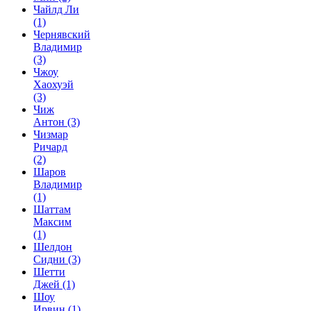
Чайлд Ли
(1)
Чернявский
Владимир
(3)
Чжоу
Хаохуэй
(3)
Чиж
Антон
(3)
Чизмар
Ричард
(2)
Шаров
Владимир
(1)
Шаттам
Максим
(1)
Шелдон
Сидни
(3)
Шетти
Джей
(1)
Шоу
Ирвин
(1)