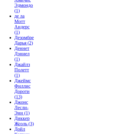
Эдмондо
(1)
де ла
Мотт
Андерс
(1)
Дезомбре
Дарья
(2)
Деннет
Дэниел
(1)
Джайлз
Полетт
(1)
Джеймс
Филлис
Дороти
(13)
Джонс
Лесли-
Энн
(1)
Диккер
Жоэль
(3)
Дойл