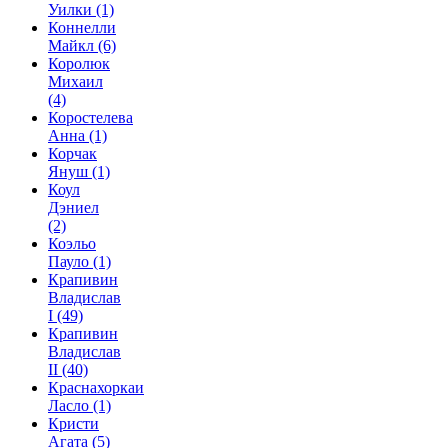
Уилки
(1)
Коннелли
Майкл
(6)
Королюк
Михаил
(4)
Коростелева
Анна
(1)
Корчак
Януш
(1)
Коул
Дэниел
(2)
Коэльо
Пауло
(1)
Крапивин
Владислав
I
(49)
Крапивин
Владислав
II
(40)
Краснахоркаи
Ласло
(1)
Кристи
Агата
(5)