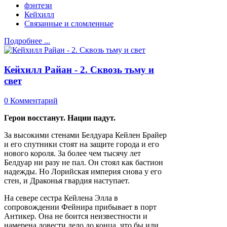
фэнтези
Кейхилл
Связанные и сломленные
Подробнее ...
Кейхилл Райан - 2. Сквозь тьму и
свет
0 Комментарий
Герои восстанут. Нации падут.
За высокими стенами Белдуара Кейлен Брайер
и его спутники стоят на защите города и его
нового короля. За более чем тысячу лет
Белдуар ни разу не пал. Он стоял как бастион
надежды. Но Лорийская империя снова у его
стен, и Драконья гвардия наступает.
На севере сестра Кейлена Элла в
сопровождении Фейнира прибывает в порт
Антикер. Она не боится неизвестности и
намерена довести дело до конца, что бы или