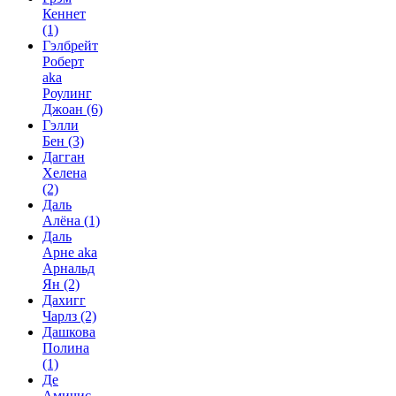
Кеннет
(1)
Гэлбрейт
Роберт
aka
Роулинг
Джоан
(6)
Гэлли
Бен
(3)
Дагган
Хелена
(2)
Даль
Алёна
(1)
Даль
Арне aka
Арнальд
Ян
(2)
Дахигг
Чарлз
(2)
Дашкова
Полина
(1)
Де
Амичис