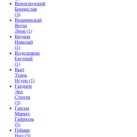
Виногродский
Бронислав
(3)
Вишневский
Януш
Леон
(1)
Внуков
Николай
(1)
Водолазкин
Евгений
(1)
Вьет
Тхань
Нгуен
(1)
Гарднер
Эрл
Стенли
(3)
Гарсиа
Маркес
Габриэль
(5)
Гейман
Нил
(5)