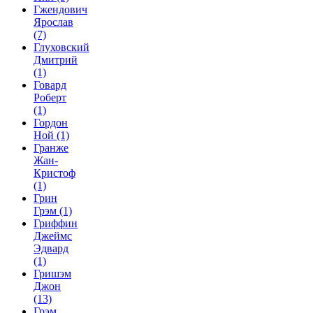
Гжендович
Ярослав
(7)
Глуховский
Дмитрий
(1)
Говард
Роберт
(1)
Гордон
Ной
(1)
Гранже
Жан-
Кристоф
(1)
Грин
Грэм
(1)
Гриффин
Джеймс
Эдвард
(1)
Гришэм
Джон
(13)
Грэм