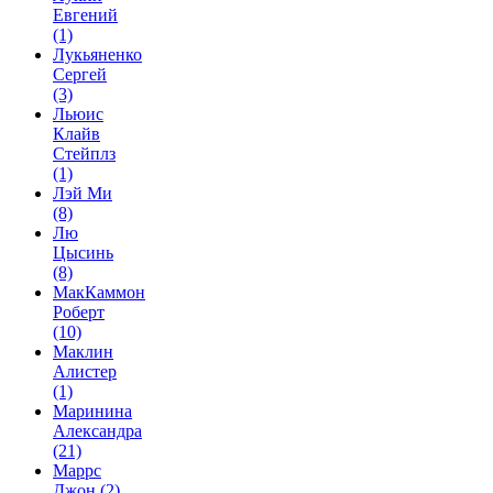
Евгений
(1)
Лукьяненко
Сергей
(3)
Льюис
Клайв
Стейплз
(1)
Лэй Ми
(8)
Лю
Цысинь
(8)
МакКаммон
Роберт
(10)
Маклин
Алистер
(1)
Маринина
Александра
(21)
Маррс
Джон
(2)