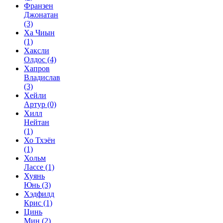
Франзен
Джонатан
(3)
Ха Чиын
(1)
Хаксли
Олдос
(4)
Хапров
Владислав
(3)
Хейли
Артур
(0)
Хилл
Нейтан
(1)
Хо Тхэён
(1)
Хольм
Лассе
(1)
Хуянь
Юнь
(3)
Хэдфилд
Крис
(1)
Цинь
Мин
(2)