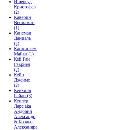
Ишервуд
Кристофер
(2)
Каверин
Вениамин
(1)
Канеман
Даниэль
(2)
Каннингем
Майкл
(1)
Кей Гай
Гэвриел
(2)
Кейн
Джеймс
(2)
Кейхилл
Райан
(3)
Кеплер
Ларс aka
Андорил
Александр
& Коэльо
Александра