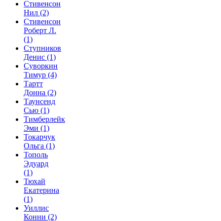
Стивенсон
Нил
(2)
Стивенсон
Роберт Л.
(1)
Ступников
Денис
(1)
Суворкин
Тимур
(4)
Тартт
Донна
(2)
Таунсенд
Сью
(1)
Тимберлейк
Эми
(1)
Токарчук
Ольга
(1)
Тополь
Эдуард
(1)
Тюхай
Екатерина
(1)
Уиллис
Конни
(2)