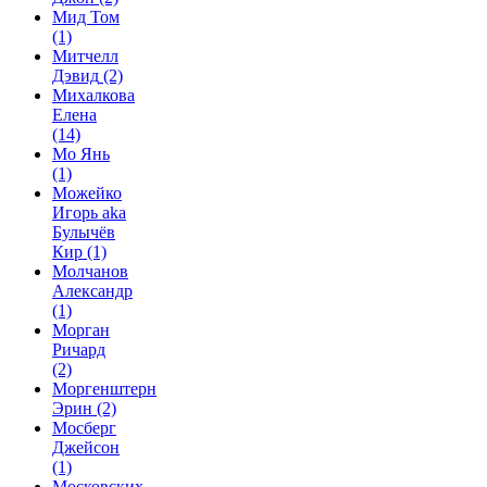
Мид Том
(1)
Митчелл
Дэвид
(2)
Михалкова
Елена
(14)
Мо Янь
(1)
Можейко
Игорь aka
Булычёв
Кир
(1)
Молчанов
Александр
(1)
Морган
Ричард
(2)
Моргенштерн
Эрин
(2)
Мосберг
Джейсон
(1)
Московских