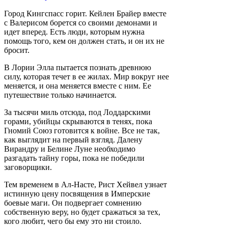
Город Кингспаcс горит. Кейлен Брайер вместе
с Валерисом борется со своими демонами и
идет вперед. Есть люди, которым нужна
помощь того, кем он должен стать, и он их не
бросит.
В Лории Элла пытается познать древнюю
силу, которая течет в ее жилах. Мир вокруг нее
меняется, и она меняется вместе с ним. Ее
путешествие только начинается.
За тысячи миль отсюда, под Лоддарскими
горами, убийцы скрываются в тенях, пока
Гномий Союз готовится к войне. Все не так,
как выглядит на первый взгляд. Далену
Вирандру и Белине Луне необходимо
разгадать тайну горы, пока не победили
заговорщики.
Тем временем в Ал-Насте, Рист Хейвел узнает
истинную цену посвящения в Имперские
боевые маги. Он подвергает сомнению
собственную веру, но будет сражаться за тех,
кого любит, чего бы ему это ни стоило.