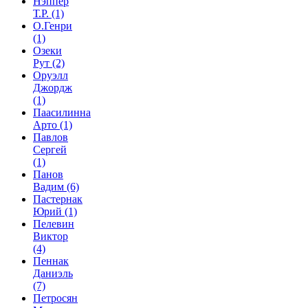
Нэппер
Т.Р.
(1)
О.Генри
(1)
Озеки
Рут
(2)
Оруэлл
Джордж
(1)
Паасилинна
Арто
(1)
Павлов
Сергей
(1)
Панов
Вадим
(6)
Пастернак
Юрий
(1)
Пелевин
Виктор
(4)
Пеннак
Даниэль
(7)
Петросян