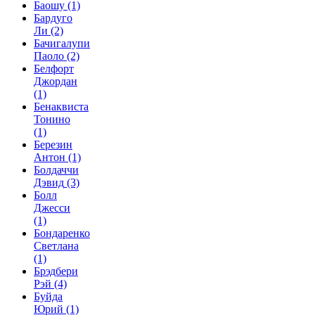
Баошу
(1)
Бардуго
Ли
(2)
Бачигалупи
Паоло
(2)
Белфорт
Джордан
(1)
Бенаквиста
Тонино
(1)
Березин
Антон
(1)
Болдаччи
Дэвид
(3)
Болл
Джесси
(1)
Бондаренко
Светлана
(1)
Брэдбери
Рэй
(4)
Буйда
Юрий
(1)