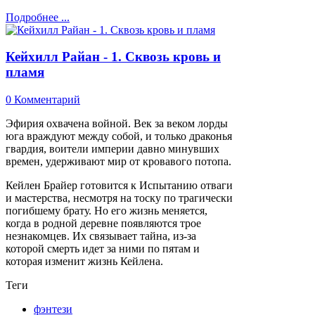
Подробнее ...
Кейхилл Райан - 1. Сквозь кровь и
пламя
0 Комментарий
Эфирия охвачена войной. Век за веком лорды
юга враждуют между собой, и только драконья
гвардия, воители империи давно минувших
времен, удерживают мир от кровавого потопа.
Кейлен Брайер готовится к Испытанию отваги
и мастерства, несмотря на тоску по трагически
погибшему брату. Но его жизнь меняется,
когда в родной деревне появляются трое
незнакомцев. Их связывает тайна, из-за
которой смерть идет за ними по пятам и
которая изменит жизнь Кейлена.
Теги
фэнтези