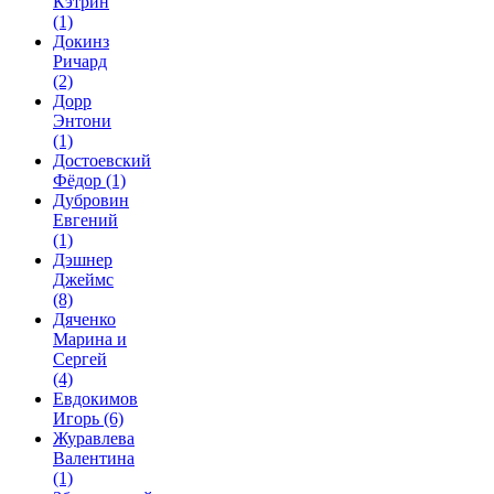
Кэтрин
(1)
Докинз
Ричард
(2)
Дорр
Энтони
(1)
Достоевский
Фёдор
(1)
Дубровин
Евгений
(1)
Дэшнер
Джеймс
(8)
Дяченко
Марина и
Сергей
(4)
Евдокимов
Игорь
(6)
Журавлева
Валентина
(1)