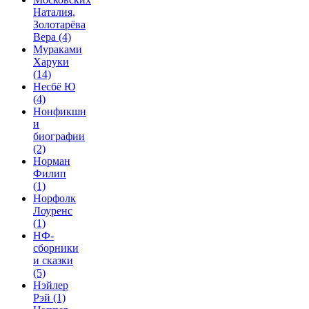
Наталия,
Золотарёва
Вера
(4)
Мураками
Харуки
(14)
Несбё Ю
(4)
Нонфикшн
и
биографии
(2)
Норман
Филип
(1)
Норфолк
Лоуренс
(1)
НФ-
сборники
и сказки
(5)
Нэйлер
Рэй
(1)