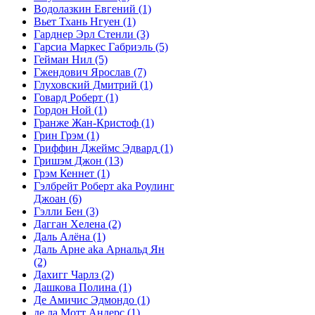
Водолазкин Евгений
(1)
Вьет Тхань Нгуен
(1)
Гарднер Эрл Стенли
(3)
Гарсиа Маркес Габриэль
(5)
Гейман Нил
(5)
Гжендович Ярослав
(7)
Глуховский Дмитрий
(1)
Говард Роберт
(1)
Гордон Ной
(1)
Гранже Жан-Кристоф
(1)
Грин Грэм
(1)
Гриффин Джеймс Эдвард
(1)
Гришэм Джон
(13)
Грэм Кеннет
(1)
Гэлбрейт Роберт aka Роулинг
Джоан
(6)
Гэлли Бен
(3)
Дагган Хелена
(2)
Даль Алёна
(1)
Даль Арне aka Арнальд Ян
(2)
Дахигг Чарлз
(2)
Дашкова Полина
(1)
Де Амичис Эдмондо
(1)
де ла Мотт Андерс
(1)