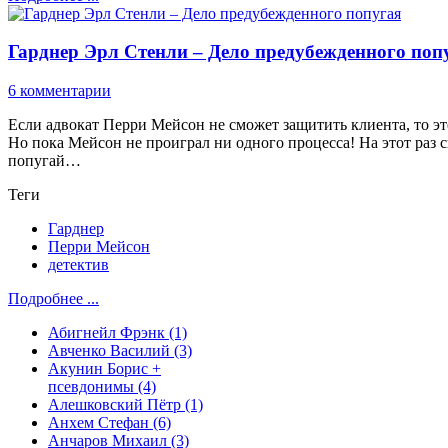
Гарднер Эрл Стенли – Дело предубежденного поп
6 комментарии
Если адвокат Перри Мейсон не сможет защитить клиента, то эт
Но пока Мейсон не проиграл ни одного процесса! На этот раз 
попугай…
Теги
Гарднер
Перри Мейсон
детектив
Подробнее ...
Абигнейл Фрэнк
(1)
Авченко Василий
(3)
Акунин Борис +
псевдонимы
(4)
Алешковский Пётр
(1)
Анхем Стефан
(6)
Анчаров Михаил
(3)