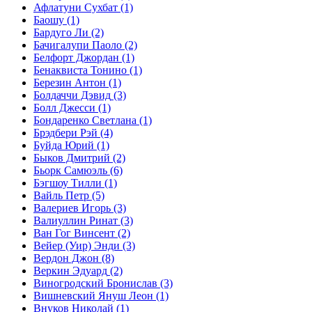
Афлатуни Сухбат
(1)
Баошу
(1)
Бардуго Ли
(2)
Бачигалупи Паоло
(2)
Белфорт Джордан
(1)
Бенаквиста Тонино
(1)
Березин Антон
(1)
Болдаччи Дэвид
(3)
Болл Джесси
(1)
Бондаренко Светлана
(1)
Брэдбери Рэй
(4)
Буйда Юрий
(1)
Быков Дмитрий
(2)
Бьорк Самюэль
(6)
Бэгшоу Тилли
(1)
Вайль Петр
(5)
Валериев Игорь
(3)
Валиуллин Ринат
(3)
Ван Гог Винсент
(2)
Вейер (Уир) Энди
(3)
Вердон Джон
(8)
Веркин Эдуард
(2)
Виногродский Бронислав
(3)
Вишневский Януш Леон
(1)
Внуков Николай
(1)