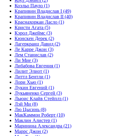
Коул Дэниел
(2)
Коэльо Пауло
(1)
Крапивин Владислав I
(49)
Крапивин Владислав II
(40)
Краснахоркаи Ласло
(1)
Кристи Агата
(5)
Кэрол Джеймс
(3)
Кюнскен Дерек
(2)
Лагеркранц Давид
(2)
Ле Карре Джон
(3)
Лем Станислав
(2)
Ли Мие
(3)
Либабова Евгения
(1)
Лилит Элиот
(1)
Литтл Бентли
(1)
Лори Хью
(1)
Лукин Евгений
(1)
Лукьяненко Сергей
(3)
Льюис Клайв Стейплз
(1)
Лэй Ми
(8)
Лю Цысинь
(8)
МакКаммон Роберт
(10)
Маклин Алистер
(1)
Маринина Александра
(21)
Маррс Джон
(2)