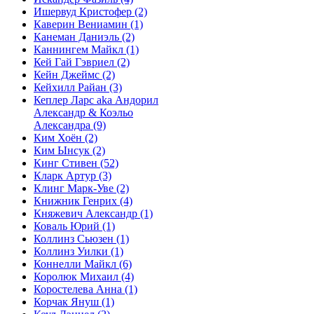
Ишервуд Кристофер
(2)
Каверин Вениамин
(1)
Канеман Даниэль
(2)
Каннингем Майкл
(1)
Кей Гай Гэвриел
(2)
Кейн Джеймс
(2)
Кейхилл Райан
(3)
Кеплер Ларс aka Андорил
Александр & Коэльо
Александра
(9)
Ким Хоён
(2)
Ким Ынсук
(2)
Кинг Стивен
(52)
Кларк Артур
(3)
Клинг Марк-Уве
(2)
Книжник Генрих
(4)
Княжевич Александр
(1)
Коваль Юрий
(1)
Коллинз Сьюзен
(1)
Коллинз Уилки
(1)
Коннелли Майкл
(6)
Королюк Михаил
(4)
Коростелева Анна
(1)
Корчак Януш
(1)