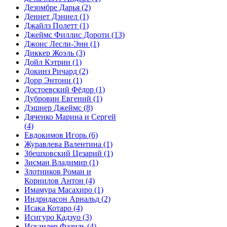
Дезомбре Дарья
(2)
Деннет Дэниел
(1)
Джайлз Полетт
(1)
Джеймс Филлис Дороти
(13)
Джонс Лесли-Энн
(1)
Диккер Жоэль
(3)
Дойл Кэтрин
(1)
Докинз Ричард
(2)
Дорр Энтони
(1)
Достоевский Фёдор
(1)
Дубровин Евгений
(1)
Дэшнер Джеймс
(8)
Дяченко Марина и Сергей
(4)
Евдокимов Игорь
(6)
Журавлева Валентина
(1)
Збешховский Цезарий
(1)
Зисман Владимир
(1)
Злотников Роман и
Корнилов Антон
(4)
Имамура Масахиро
(1)
Индридасон Арнальд
(2)
Исака Котаро
(4)
Исигуро Кадзуо
(3)
Искандер Фазиль
(4)