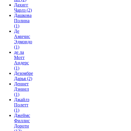
Дахигг
Чарлз
(2)
Дашкова
Полина
(1)
Де
Амичис
Эдмондо
(1)
де ла
Мотт
Андерс
(1)
Дезомбре
Дарья
(2)
Деннет
Дэниел
(1)
Джайлз
Полетт
(1)
Джеймс
Филлис
Дороти