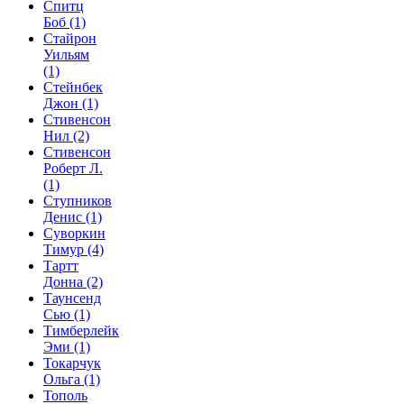
Спитц
Боб
(1)
Стайрон
Уильям
(1)
Стейнбек
Джон
(1)
Стивенсон
Нил
(2)
Стивенсон
Роберт Л.
(1)
Ступников
Денис
(1)
Суворкин
Тимур
(4)
Тартт
Донна
(2)
Таунсенд
Сью
(1)
Тимберлейк
Эми
(1)
Токарчук
Ольга
(1)
Тополь