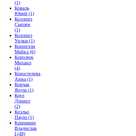
(1)
Коваль
Юрий
(1)
Коллинз
Сьюзен
(1)
Коллинз
Уилки
(1)
Коннелли
Майкл
(6)
Королюк
Михаил
(4)
Коростелева
Анна
(1)
Корчак
Януш
(1)
Коул
Дэниел
(2)
Коэльо
Пауло
(1)
Крапивин
Владислав
I
(49)