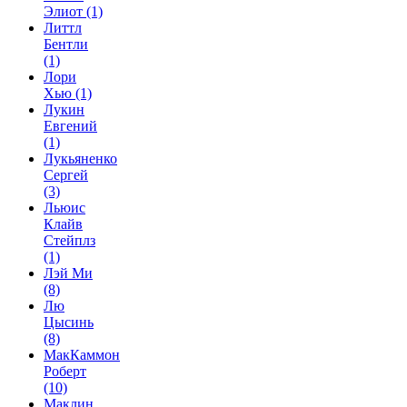
Элиот
(1)
Литтл
Бентли
(1)
Лори
Хью
(1)
Лукин
Евгений
(1)
Лукьяненко
Сергей
(3)
Льюис
Клайв
Стейплз
(1)
Лэй Ми
(8)
Лю
Цысинь
(8)
МакКаммон
Роберт
(10)
Маклин