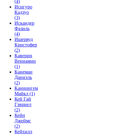
(4)
Исигуро
Кадзуо
(3)
Искандер
Фазиль
(4)
Ишервуд
Кристофер
(2)
Каверин
Вениамин
(1)
Канеман
Даниэль
(2)
Каннингем
Майкл
(1)
Кей Гай
Гэвриел
(2)
Кейн
Джеймс
(2)
Кейхилл