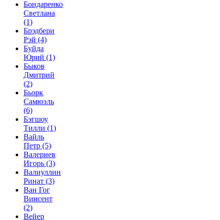
Бондаренко
Светлана
(1)
Брэдбери
Рэй
(4)
Буйда
Юрий
(1)
Быков
Дмитрий
(2)
Бьорк
Самюэль
(6)
Бэгшоу
Тилли
(1)
Вайль
Петр
(5)
Валериев
Игорь
(3)
Валиуллин
Ринат
(3)
Ван Гог
Винсент
(2)
Вейер