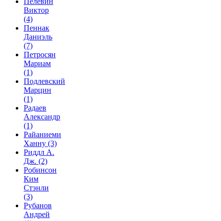
Пелевин
Виктор
(4)
Пеннак
Даниэль
(7)
Петросян
Мариам
(1)
Подлевский
Марцин
(1)
Радаев
Александр
(1)
Райаниеми
Ханну
(3)
Риддл А.
Дж.
(2)
Робинсон
Ким
Стэнли
(3)
Рубанов
Андрей