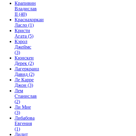
Крапивин
Владислав
II
(40)
Краснахоркаи
Ласло
(1)
Кристи
Агата
(5)
Кэрол
Джеймс
(3)
Кюнскен
Дерек
(2)
Лагеркранц
Давид
(2)
Ле Карре
Джон
(3)
Лем
Станислав
(2)
Ли Мие
(3)
Либабова
Евгения
(1)
Лилит