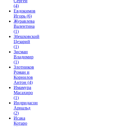
Сергей
(4)
Евдокимов
Игорь
(6)
Журавлева
Валентина
(1)
Збешховский
Цезарий
(1)
Зисман
Владимир
(1)
Злотников
Роман и
Корнилов
Антон
(4)
Имамура
Масахиро
(1)
Индридасон
Арнальд
(2)
Исака
Котаро