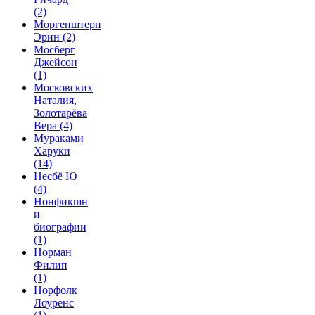
(2)
Моргенштерн
Эрин
(2)
Мосберг
Джейсон
(1)
Московских
Наталия,
Золотарёва
Вера
(4)
Мураками
Харуки
(14)
Несбё Ю
(4)
Нонфикшн
и
биографии
(1)
Норман
Филип
(1)
Норфолк
Лоуренс