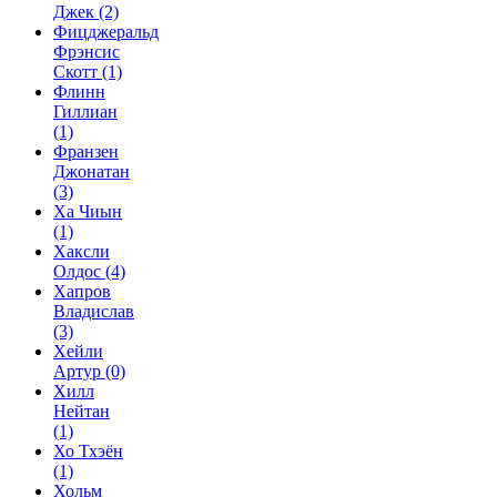
Джек
(2)
Фицджеральд
Фрэнсис
Скотт
(1)
Флинн
Гиллиан
(1)
Франзен
Джонатан
(3)
Ха Чиын
(1)
Хаксли
Олдос
(4)
Хапров
Владислав
(3)
Хейли
Артур
(0)
Хилл
Нейтан
(1)
Хо Тхэён
(1)
Хольм