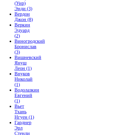
(Уир)
Энди
(3)
Вердон
Джон
(8)
Веркин
Эдуард
(2)
Виногродский
Бронислав
(3)
Вишневский
Януш
Леон
(1)
Внуков
Николай
(1)
Водолазкин
Евгений
(1)
Вьет
Тхань
Нгуен
(1)
Гарднер
Эрл
Стенли