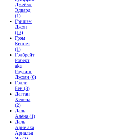
Джеймс
Эдвард
(1)
Гришэм
Джон
(13)
Грэм
Кеннет
(1)
Гэлбрейт
Роберт
aka
Роулинг
Джоан
(6)
Гэлли
Бен
(3)
Дагган
Хелена
(2)
Даль
Алёна
(1)
Даль
Арне aka
Арнальд
Ян
(2)