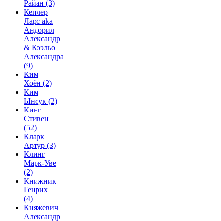
Райан
(3)
Кеплер
Ларс aka
Андорил
Александр
& Коэльо
Александра
(9)
Ким
Хоён
(2)
Ким
Ынсук
(2)
Кинг
Стивен
(52)
Кларк
Артур
(3)
Клинг
Марк-Уве
(2)
Книжник
Генрих
(4)
Княжевич
Александр