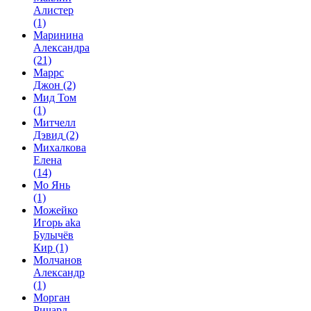
Алистер
(1)
Маринина
Александра
(21)
Маррс
Джон
(2)
Мид Том
(1)
Митчелл
Дэвид
(2)
Михалкова
Елена
(14)
Мо Янь
(1)
Можейко
Игорь aka
Булычёв
Кир
(1)
Молчанов
Александр
(1)
Морган
Ричард