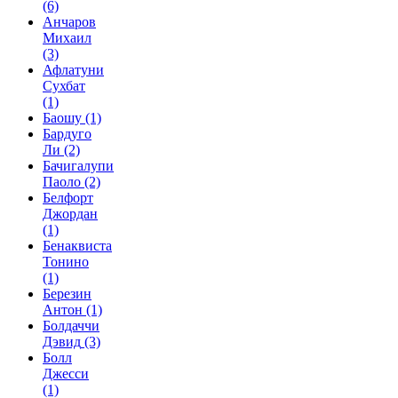
(6)
Анчаров
Михаил
(3)
Афлатуни
Сухбат
(1)
Баошу
(1)
Бардуго
Ли
(2)
Бачигалупи
Паоло
(2)
Белфорт
Джордан
(1)
Бенаквиста
Тонино
(1)
Березин
Антон
(1)
Болдаччи
Дэвид
(3)
Болл
Джесси
(1)