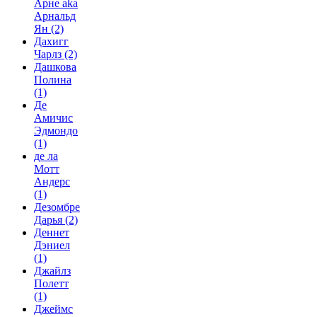
Арне aka
Арнальд
Ян
(2)
Дахигг
Чарлз
(2)
Дашкова
Полина
(1)
Де
Амичис
Эдмондо
(1)
де ла
Мотт
Андерс
(1)
Дезомбре
Дарья
(2)
Деннет
Дэниел
(1)
Джайлз
Полетт
(1)
Джеймс