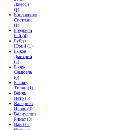
Джесси
(1)
Бондаренко
Светлана
(1)
Брэдбери
Рэй
(4)
Буйда
Юрий
(1)
Быков
Дмитрий
(2)
Бьорк
Самюэль
(6)
Бэгшоу
Тилли
(1)
Вайль
Петр
(5)
Валериев
Игорь
(3)
Валиуллин
Ринат
(3)
Ван Гог
Винсент