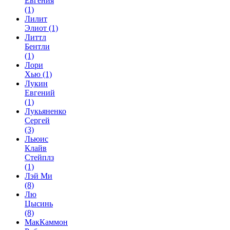
Евгения
(1)
Лилит
Элиот
(1)
Литтл
Бентли
(1)
Лори
Хью
(1)
Лукин
Евгений
(1)
Лукьяненко
Сергей
(3)
Льюис
Клайв
Стейплз
(1)
Лэй Ми
(8)
Лю
Цысинь
(8)
МакКаммон