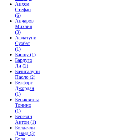
Анхем
Стефан
(6)
Анчаров
Михаил
(3)
Афлатуни
Сухбат
(1)
Баошу
(1)
Бардуго
Ли
(2)
Бачигалупи
Паоло
(2)
Белфорт
Джордан
(1)
Бенаквиста
Тонино
(1)
Березин
Антон
(1)
Болдаччи
Дэвид
(3)
Болл