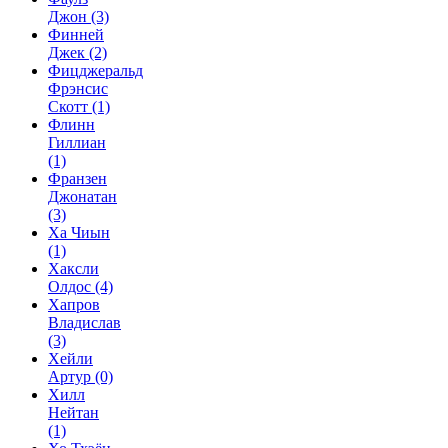
Джон
(3)
Финней
Джек
(2)
Фицджеральд
Фрэнсис
Скотт
(1)
Флинн
Гиллиан
(1)
Франзен
Джонатан
(3)
Ха Чиын
(1)
Хаксли
Олдос
(4)
Хапров
Владислав
(3)
Хейли
Артур
(0)
Хилл
Нейтан
(1)