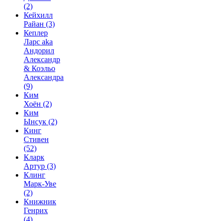
(2)
Кейхилл
Райан
(3)
Кеплер
Ларс aka
Андорил
Александр
& Коэльо
Александра
(9)
Ким
Хоён
(2)
Ким
Ынсук
(2)
Кинг
Стивен
(52)
Кларк
Артур
(3)
Клинг
Марк-Уве
(2)
Книжник
Генрих
(4)