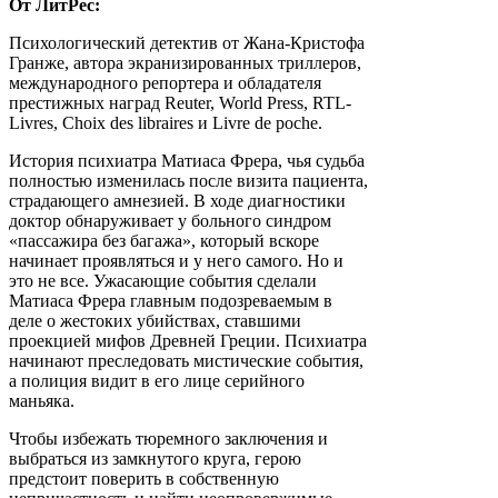
От ЛитРес:
Психологический детектив от Жана-Кристофа
Гранже, автора экранизированных триллеров,
международного репортера и обладателя
престижных наград Reuter, World Press, RTL-
Livres, Choix des libraires и Livre de poche.
История психиатра Матиаса Фрера, чья судьба
полностью изменилась после визита пациента,
страдающего амнезией. В ходе диагностики
доктор обнаруживает у больного синдром
«пассажира без багажа», который вскоре
начинает проявляться и у него самого. Но и
это не все. Ужасающие события сделали
Матиаса Фрера главным подозреваемым в
деле о жестоких убийствах, ставшими
проекцией мифов Древней Греции. Психиатра
начинают преследовать мистические события,
а полиция видит в его лице серийного
маньяка.
Чтобы избежать тюремного заключения и
выбраться из замкнутого круга, герою
предстоит поверить в собственную