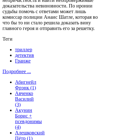
непричастность и найти неопровержимые
доказательства невиновности. По иронии
судьбы помочь с ответами может лишь
комиссар полиции Анаис Шатле, которая во
что бы то ни стало решила доказать вину
главного героя и отправить его за решетку.
Теги
триллер
детектив
Гранже
Подробнее ...
Абигнейл
Фрэнк
(1)
Авченко
Василий
(3)
Акунин
Борис +
псевдонимы
(4)
Алешковский
Пётр
(1)