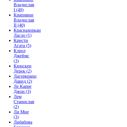
Владислав
I
(49)
Крапивин
Владислав
II
(40)
Краснахоркаи
Ласло
(1)
Кристи
Агата
(5)
Кэрол
Джеймс
(3)
Кюнскен
Дерек
(2)
Лагеркранц
Давид
(2)
Ле Карре
Джон
(3)
Лем
Станислав
(2)
Ли Мие
(3)
Либабова