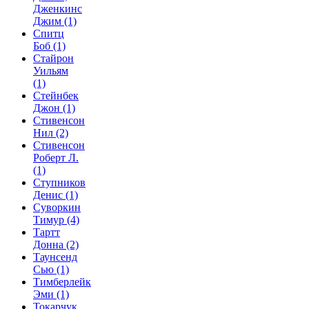
Дженкинс
Джим
(1)
Спитц
Боб
(1)
Стайрон
Уильям
(1)
Стейнбек
Джон
(1)
Стивенсон
Нил
(2)
Стивенсон
Роберт Л.
(1)
Ступников
Денис
(1)
Суворкин
Тимур
(4)
Тартт
Донна
(2)
Таунсенд
Сью
(1)
Тимберлейк
Эми
(1)
Токарчук