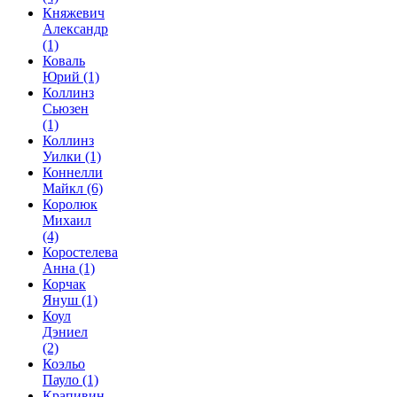
Княжевич
Александр
(1)
Коваль
Юрий
(1)
Коллинз
Сьюзен
(1)
Коллинз
Уилки
(1)
Коннелли
Майкл
(6)
Королюк
Михаил
(4)
Коростелева
Анна
(1)
Корчак
Януш
(1)
Коул
Дэниел
(2)
Коэльо
Пауло
(1)
Крапивин