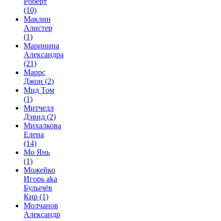
Роберт
(10)
Маклин
Алистер
(1)
Маринина
Александра
(21)
Маррс
Джон
(2)
Мид Том
(1)
Митчелл
Дэвид
(2)
Михалкова
Елена
(14)
Мо Янь
(1)
Можейко
Игорь aka
Булычёв
Кир
(1)
Молчанов
Александр