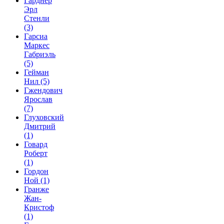
Гарднер
Эрл
Стенли
(3)
Гарсиа
Маркес
Габриэль
(5)
Гейман
Нил
(5)
Гжендович
Ярослав
(7)
Глуховский
Дмитрий
(1)
Говард
Роберт
(1)
Гордон
Ной
(1)
Гранже
Жан-
Кристоф
(1)