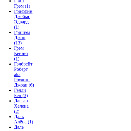
Грин
Грэм
(1)
Гриффин
Джеймс
Эдвард
(1)
Гришэм
Джон
(13)
Грэм
Кеннет
(1)
Гэлбрейт
Роберт
aka
Роулинг
Джоан
(6)
Гэлли
Бен
(3)
Дагган
Хелена
(2)
Даль
Алёна
(1)
Даль