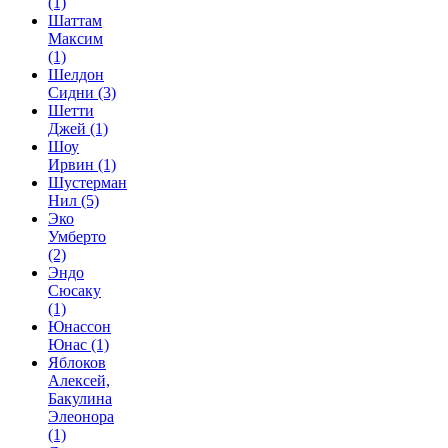
(1)
Шаттам
Максим
(1)
Шелдон
Сидни
(3)
Шетти
Джей
(1)
Шоу
Ирвин
(1)
Шустерман
Нил
(5)
Эко
Умберто
(2)
Эндо
Сюсаку
(1)
Юнассон
Юнас
(1)
Яблоков
Алексей,
Бакулина
Элеонора
(1)