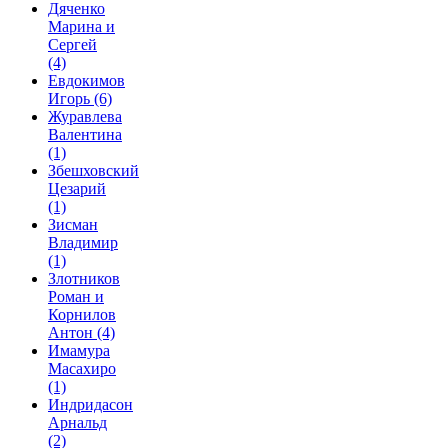
Дяченко
Марина и
Сергей
(4)
Евдокимов
Игорь
(6)
Журавлева
Валентина
(1)
Збешховский
Цезарий
(1)
Зисман
Владимир
(1)
Злотников
Роман и
Корнилов
Антон
(4)
Имамура
Масахиро
(1)
Индридасон
Арнальд
(2)