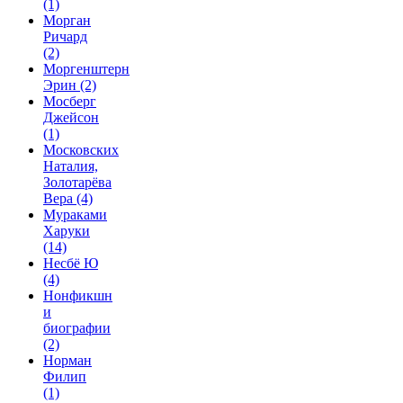
(1)
Морган
Ричард
(2)
Моргенштерн
Эрин
(2)
Мосберг
Джейсон
(1)
Московских
Наталия,
Золотарёва
Вера
(4)
Мураками
Харуки
(14)
Несбё Ю
(4)
Нонфикшн
и
биографии
(2)
Норман
Филип
(1)