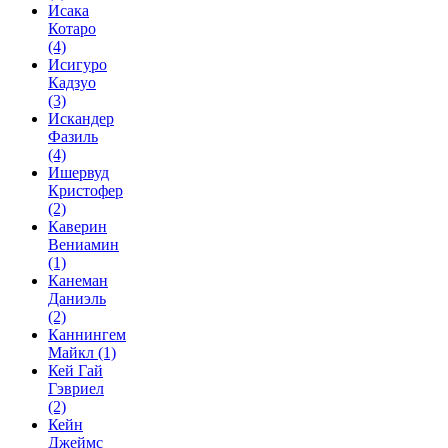
Исака
Котаро
(4)
Исигуро
Кадзуо
(3)
Искандер
Фазиль
(4)
Ишервуд
Кристофер
(2)
Каверин
Вениамин
(1)
Канеман
Даниэль
(2)
Каннингем
Майкл
(1)
Кей Гай
Гэвриел
(2)
Кейн
Джеймс