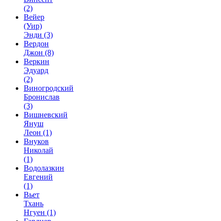
(2)
Вейер
(Уир)
Энди
(3)
Вердон
Джон
(8)
Веркин
Эдуард
(2)
Виногродский
Бронислав
(3)
Вишневский
Януш
Леон
(1)
Внуков
Николай
(1)
Водолазкин
Евгений
(1)
Вьет
Тхань
Нгуен
(1)