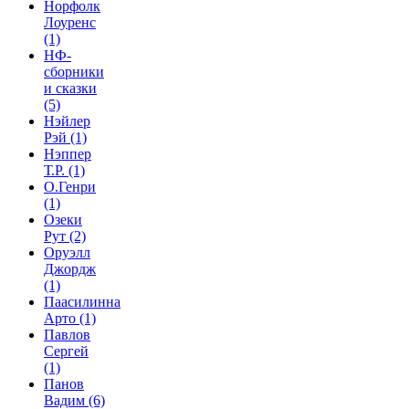
Норфолк
Лоуренс
(1)
НФ-
сборники
и сказки
(5)
Нэйлер
Рэй
(1)
Нэппер
Т.Р.
(1)
О.Генри
(1)
Озеки
Рут
(2)
Оруэлл
Джордж
(1)
Паасилинна
Арто
(1)
Павлов
Сергей
(1)
Панов
Вадим
(6)