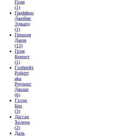
Грэм
(1)
Гриффин
Джеймс
Эдвард
(1)
Гришэм
Джон
(13)
Грэм
Кеннет
(1)
Гэлбрейт
Роберт
aka
Роулинг
Джоан
(6)
Гэлли
Бен
(3)
Дагган
Хелена
(2)
Даль