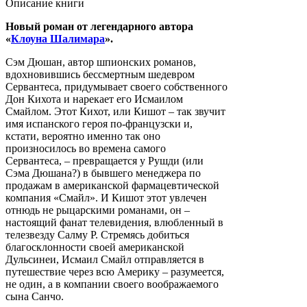
Описание книги
Новый роман от легендарного автора
«
Клоуна Шалимара
».
Сэм Дюшан, автор шпионских романов,
вдохновившись бессмертным шедевром
Сервантеса, придумывает своего собственного
Дон Кихота и нарекает его Исмаилом
Смайлом. Этот Кихот, или Кишот – так звучит
имя испанского героя по‑французски и,
кстати, вероятно именно так оно
произносилось во времена самого
Сервантеса, – превращается у Рушди (или
Сэма Дюшана?) в бывшего менеджера по
продажам в американской фармацевтической
компания «Смайл». И Кишот этот увлечен
отнюдь не рыцарскими романами, он –
настоящий фанат телевидения, влюбленный в
телезвезду Салму Р. Стремясь добиться
благосклонности своей американской
Дульсинеи, Исмаил Смайл отправляется в
путешествие через всю Америку – разумеется,
не один, а в компании своего воображаемого
сына Санчо.