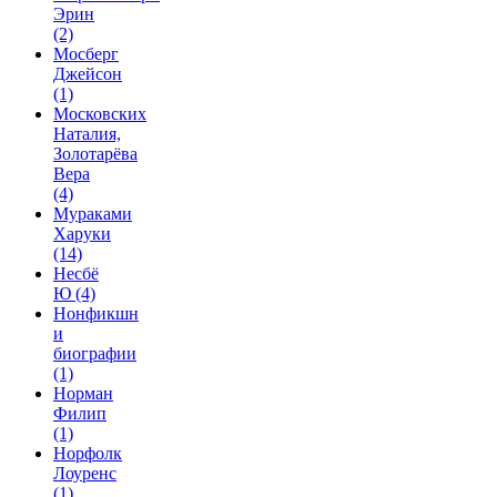
Эрин
(2)
Мосберг
Джейсон
(1)
Московских
Наталия,
Золотарёва
Вера
(4)
Мураками
Харуки
(14)
Несбё
Ю
(4)
Нонфикшн
и
биографии
(1)
Норман
Филип
(1)
Норфолк
Лоуренс
(1)