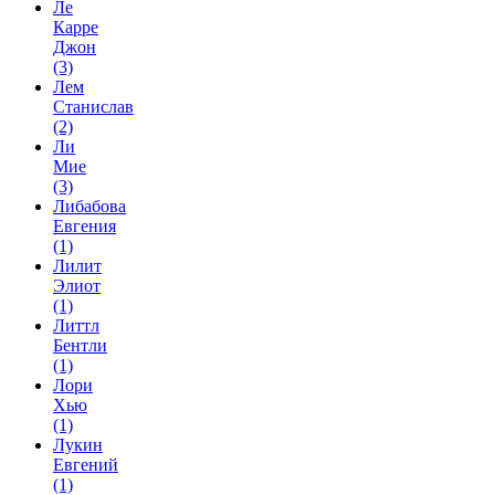
Ле
Карре
Джон
(3)
Лем
Станислав
(2)
Ли
Мие
(3)
Либабова
Евгения
(1)
Лилит
Элиот
(1)
Литтл
Бентли
(1)
Лори
Хью
(1)
Лукин
Евгений
(1)