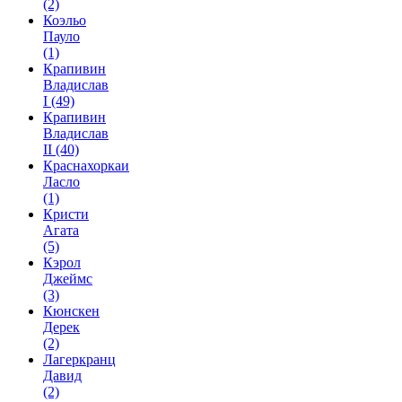
(2)
Коэльо
Пауло
(1)
Крапивин
Владислав
I
(49)
Крапивин
Владислав
II
(40)
Краснахоркаи
Ласло
(1)
Кристи
Агата
(5)
Кэрол
Джеймс
(3)
Кюнскен
Дерек
(2)
Лагеркранц
Давид
(2)