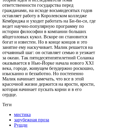
ответственности государства перед
гражданами, на исходе восьмидесятых годов
оставляет работу в Королевском колледже
Кембриджа и уходит работать на Би-би-си, где
ведет научно-популярную программу по
истории философии в компании больших
яйцеголовых кукол. Вскоре он становится
богат и известен. Но в конце концов и это
занятие ему наскучивает. Малик решается на
отчаянный шаг: он оставляет семью и уезжает
за океан. Так пятидесятипятилетний Соланка
оказывается в Нью-Йорке начала нового XXI
века, городе, живущем безудержно роскошно,
изысканно и беззаботно. Но постепенно
Малик начинает замечать, что все в этой
красочной жизни держится на ярости, ярости,
которая начинает пускать корни и в его
сердце.
Теги
мистика
зарубежная проза
Рушди