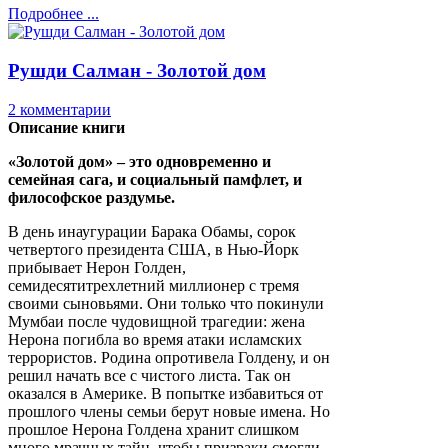
Подробнее ...
Рушди Салман - Золотой дом
2 комментарии
Описание книги
«Золотой дом» – это одновременно и
семейная сага, и социальный памфлет, и
философское раздумье.
В день инаугурации Барака Обамы, сорок
четвертого президента США, в Нью-Йорк
прибывает Нерон Голден,
семидесятитрехлетний миллионер с тремя
своими сыновьями. Они только что покинули
Мумбаи после чудовищной трагедии: жена
Нерона погибла во время атаки исламских
террористов. Родина опротивела Голдену, и он
решил начать все с чистого листа. Так он
оказался в Америке. В попытке избавиться от
прошлого члены семьи берут новые имена. Но
прошлое Нерона Голдена хранит слишком
много мрачных тайн, чтобы призраки смогли