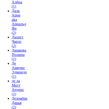
Алёна
(1)
Даль
Арне
aka
Арнальд
Ян
(2)
Дахигг
Чарлз
(2)
Дашкова
Полина
(1)
Де
Амичис
Эдмондо
(1)
де ла
Мотт
Андерс
(1)
Дезомбре
Дарья
(2)