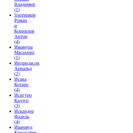
Владимир
(1)
Злотников
Роман
и
Корнилов
Антон
(4)
Имамура
Масахиро
(1)
Индридасон
Арнальд
(2)
Исака
Котаро
(4)
Исигуро
Кадзуо
(3)
Искандер
Фазиль
(4)
Ишервуд
Кристофер