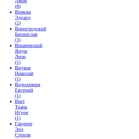
Джон
(8)
Веркин
Эдуард
(2)
Виногродский
Бронислав
(3)
Вишневский
Януш
Леон
(1)
Внуков
Николай
(1)
Водолазкин
Евгений
(1)
Вьет
Тхань
Нгуен
(1)
Гарднер
Эрл
Стенли