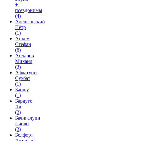
+
псевдонимы
(4)
Алешковский
Пётр
(1)
Анхем
Стефан
(6)
Анчаров
Михаил
(3)
Афлатуни
Сухбат
(1)
Баошу
(1)
Бардуго
Ли
(2)
Бачигалупи
Паоло
(2)
Белфорт
Джордан