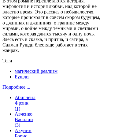
В этом романе переплетаются история,
мифология и история любви, над которой не
властно время. Это рассказ о небывалостях,
которые происходят в совсем скором будущем,
о джиннах и джинниях, о границе между
мирами, о войне между темными и светлыми
силами, которая длится тысячу и одну ночь.
Здесь есть и сказка, и притча, и сатира, а
Салман Рушди блестяще работает в этих
жанрах.
Теги
магический реализм
Рушди
Подробнее ...
Абигнейл
Фрэнк
(1)
Авченко
Василий
(3)
Акунин
Борис