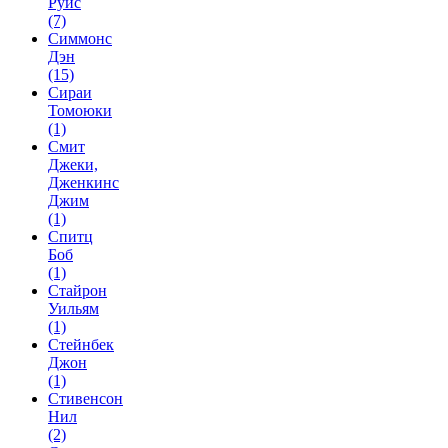
Руис
(7)
Симмонс
Дэн
(15)
Сираи
Томоюки
(1)
Смит
Джеки,
Дженкинс
Джим
(1)
Спитц
Боб
(1)
Стайрон
Уильям
(1)
Стейнбек
Джон
(1)
Стивенсон
Нил
(2)