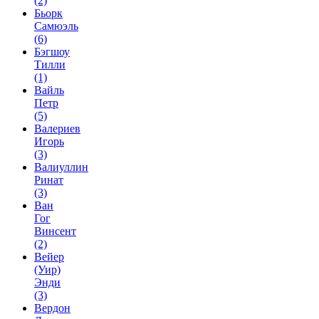
(2)
Бьорк
Самюэль
(6)
Бэгшоу
Тилли
(1)
Вайль
Петр
(5)
Валериев
Игорь
(3)
Валиуллин
Ринат
(3)
Ван
Гог
Винсент
(2)
Вейер
(Уир)
Энди
(3)
Вердон