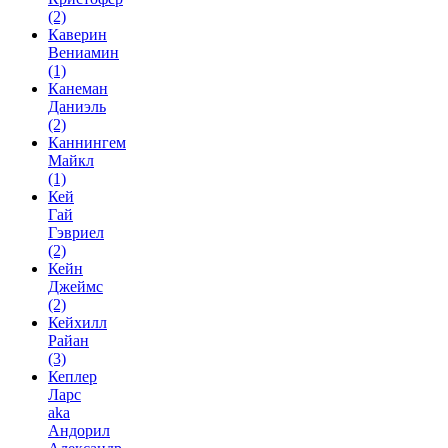
(2)
Каверин
Вениамин
(1)
Канеман
Даниэль
(2)
Каннингем
Майкл
(1)
Кей
Гай
Гэвриел
(2)
Кейн
Джеймс
(2)
Кейхилл
Райан
(3)
Кеплер
Ларс
aka
Андорил