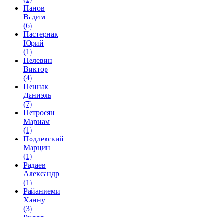
Панов
Вадим
(6)
Пастернак
Юрий
(1)
Пелевин
Виктор
(4)
Пеннак
Даниэль
(7)
Петросян
Мариам
(1)
Подлевский
Марцин
(1)
Радаев
Александр
(1)
Райаниеми
Ханну
(3)