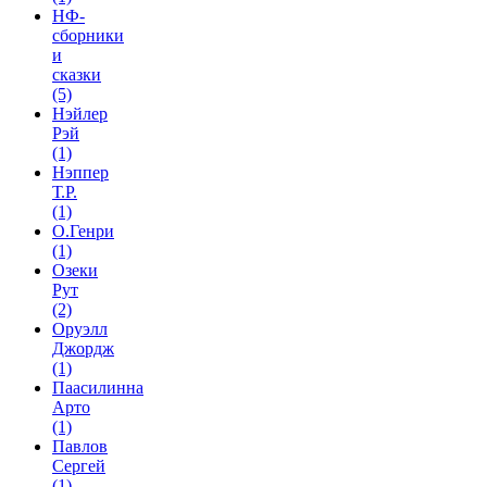
НФ-
сборники
и
сказки
(5)
Нэйлер
Рэй
(1)
Нэппер
Т.Р.
(1)
О.Генри
(1)
Озеки
Рут
(2)
Оруэлл
Джордж
(1)
Паасилинна
Арто
(1)
Павлов
Сергей
(1)