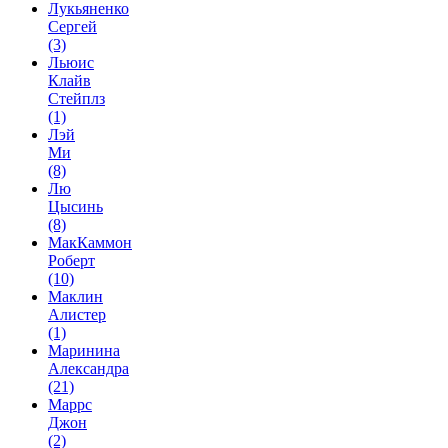
Лукьяненко
Сергей
(3)
Льюис
Клайв
Стейплз
(1)
Лэй
Ми
(8)
Лю
Цысинь
(8)
МакКаммон
Роберт
(10)
Маклин
Алистер
(1)
Маринина
Александра
(21)
Маррс
Джон
(2)