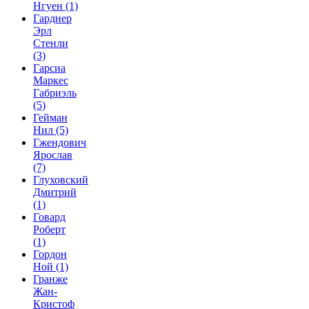
Нгуен
(1)
Гарднер
Эрл
Стенли
(3)
Гарсиа
Маркес
Габриэль
(5)
Гейман
Нил
(5)
Гжендович
Ярослав
(7)
Глуховский
Дмитрий
(1)
Говард
Роберт
(1)
Гордон
Ной
(1)
Гранже
Жан-
Кристоф