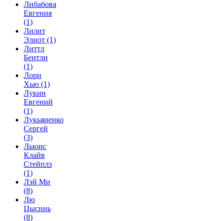
Либабова
Евгения
(1)
Лилит
Элиот
(1)
Литтл
Бентли
(1)
Лори
Хью
(1)
Лукин
Евгений
(1)
Лукьяненко
Сергей
(3)
Льюис
Клайв
Стейплз
(1)
Лэй Ми
(8)
Лю
Цысинь
(8)