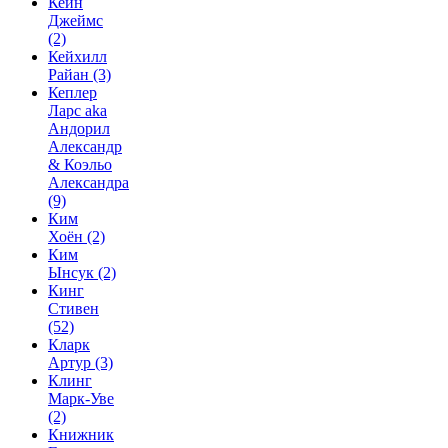
Кейн
Джеймс
(2)
Кейхилл
Райан
(3)
Кеплер
Ларс aka
Андорил
Александр
& Коэльо
Александра
(9)
Ким
Хоён
(2)
Ким
Ынсук
(2)
Кинг
Стивен
(52)
Кларк
Артур
(3)
Клинг
Марк-Уве
(2)
Книжник