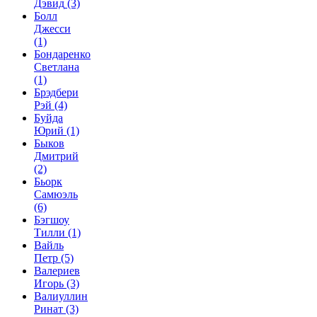
Дэвид
(3)
Болл
Джесси
(1)
Бондаренко
Светлана
(1)
Брэдбери
Рэй
(4)
Буйда
Юрий
(1)
Быков
Дмитрий
(2)
Бьорк
Самюэль
(6)
Бэгшоу
Тилли
(1)
Вайль
Петр
(5)
Валериев
Игорь
(3)
Валиуллин
Ринат
(3)