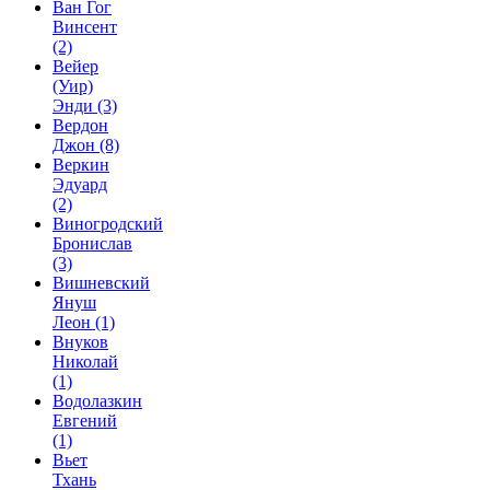
Ван Гог
Винсент
(2)
Вейер
(Уир)
Энди
(3)
Вердон
Джон
(8)
Веркин
Эдуард
(2)
Виногродский
Бронислав
(3)
Вишневский
Януш
Леон
(1)
Внуков
Николай
(1)
Водолазкин
Евгений
(1)
Вьет
Тхань