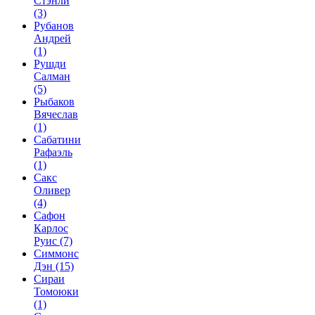
Стэнли
(3)
Рубанов
Андрей
(1)
Рушди
Салман
(5)
Рыбаков
Вячеслав
(1)
Сабатини
Рафаэль
(1)
Сакс
Оливер
(4)
Сафон
Карлос
Руис
(7)
Симмонс
Дэн
(15)
Сираи
Томоюки
(1)