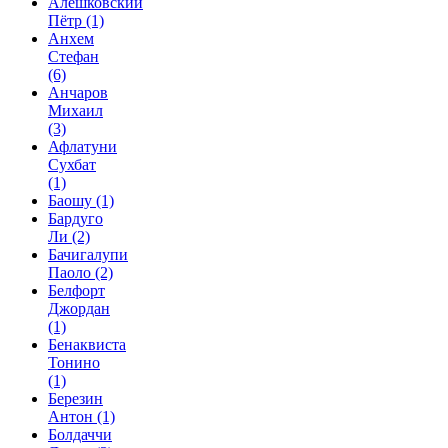
Алешковский
Пётр
(1)
Анхем
Стефан
(6)
Анчаров
Михаил
(3)
Афлатуни
Сухбат
(1)
Баошу
(1)
Бардуго
Ли
(2)
Бачигалупи
Паоло
(2)
Белфорт
Джордан
(1)
Бенаквиста
Тонино
(1)
Березин
Антон
(1)
Болдаччи