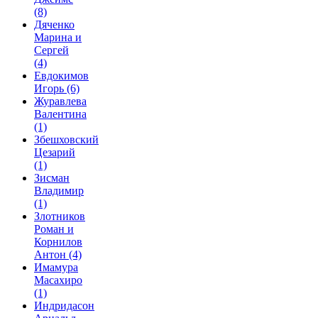
(8)
Дяченко
Марина и
Сергей
(4)
Евдокимов
Игорь
(6)
Журавлева
Валентина
(1)
Збешховский
Цезарий
(1)
Зисман
Владимир
(1)
Злотников
Роман и
Корнилов
Антон
(4)
Имамура
Масахиро
(1)
Индридасон