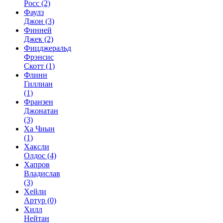
Росс
(2)
Фаулз
Джон
(3)
Финней
Джек
(2)
Фицджеральд
Фрэнсис
Скотт
(1)
Флинн
Гиллиан
(1)
Франзен
Джонатан
(3)
Ха Чиын
(1)
Хаксли
Олдос
(4)
Хапров
Владислав
(3)
Хейли
Артур
(0)
Хилл
Нейтан