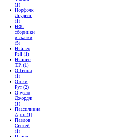
(1)
Норфолк
Лоуренс
(1)
НФ-
сборники
и сказки
(5)
Нэйлер
Рэй
(1)
Нэппер
Т.Р.
(1)
О.Генри
(1)
Озеки
Рут
(2)
Оруэлл
Джордж
(1)
Паасилинна
Арто
(1)
Павлов
Сергей
(1)
Панов