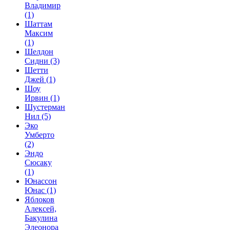
Владимир
(1)
Шаттам
Максим
(1)
Шелдон
Сидни
(3)
Шетти
Джей
(1)
Шоу
Ирвин
(1)
Шустерман
Нил
(5)
Эко
Умберто
(2)
Эндо
Сюсаку
(1)
Юнассон
Юнас
(1)
Яблоков
Алексей,
Бакулина
Элеонора