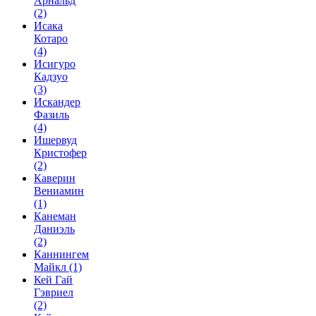
Арнальд
(2)
Исака
Котаро
(4)
Исигуро
Кадзуо
(3)
Искандер
Фазиль
(4)
Ишервуд
Кристофер
(2)
Каверин
Вениамин
(1)
Канеман
Даниэль
(2)
Каннингем
Майкл
(1)
Кей Гай
Гэвриел
(2)