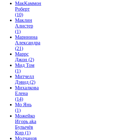
МакКаммон
Роберт
(10)
Маклин
Алистер
(1)
Маринина
Александра
(21)
Маррс
Джон
(2)
Мид Том
(1)
Митчелл
Дэвид
(2)
Михалкова
Елена
(14)
Мо Янь
(1)
Можейко
Игорь aka
Булычёв
Кир
(1)
Молчанов