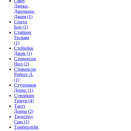
Смит
Джеки,
Дженкинс
Джим
(1)
Спитц
Боб
(1)
Стайрон
Уильям
(1)
Стейнбек
Джон
(1)
Стивенсон
Нил
(2)
Стивенсон
Роберт Л.
(1)
Ступников
Денис
(1)
Суворкин
Тимур
(4)
Тартт
Донна
(2)
Таунсенд
Сью
(1)
Тимберлейк