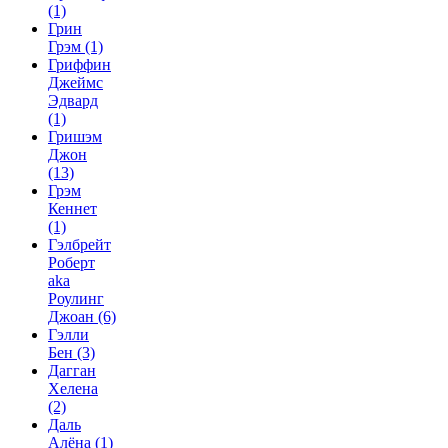
(1)
Грин
Грэм
(1)
Гриффин
Джеймс
Эдвард
(1)
Гришэм
Джон
(13)
Грэм
Кеннет
(1)
Гэлбрейт
Роберт
aka
Роулинг
Джоан
(6)
Гэлли
Бен
(3)
Дагган
Хелена
(2)
Даль
Алёна
(1)