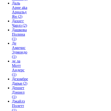
Даль
Арне aka
Арнальд
Ян
(2)
Дахигг
Чарлз
(2)
Дашкова
Полина
(1)
Де
Амичис
Эдмондо
(1)
де ла
Мотт
Андерс
(1)
Дезомбре
Дарья
(2)
Деннет
Дэниел
(1)
Джайлз
Полетт
(1)