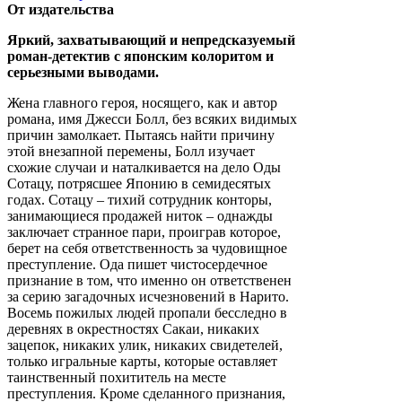
От издательства
Яркий, захватывающий и непредсказуемый
роман-детектив с японским колоритом и
серьезными выводами.
Жена главного героя, носящего, как и автор
романа, имя Джесси Болл, без всяких видимых
причин замолкает. Пытаясь найти причину
этой внезапной перемены, Болл изучает
схожие случаи и наталкивается на дело Оды
Сотацу, потрясшее Японию в семидесятых
годах. Сотацу – тихий сотрудник конторы,
занимающиеся продажей ниток – однажды
заключает странное пари, проиграв которое,
берет на себя ответственность за чудовищное
преступление. Ода пишет чистосердечное
признание в том, что именно он ответственен
за серию загадочных исчезновений в Нарито.
Восемь пожилых людей пропали бесследно в
деревнях в окрестностях Сакаи, никаких
зацепок, никаких улик, никаких свидетелей,
только игральные карты, которые оставляет
таинственный похититель на месте
преступления. Кроме сделанного признания,