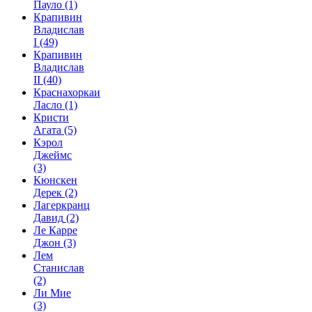
Пауло
(1)
Крапивин
Владислав
I
(49)
Крапивин
Владислав
II
(40)
Краснахоркаи
Ласло
(1)
Кристи
Агата
(5)
Кэрол
Джеймс
(3)
Кюнскен
Дерек
(2)
Лагеркранц
Давид
(2)
Ле Карре
Джон
(3)
Лем
Станислав
(2)
Ли Мие
(3)