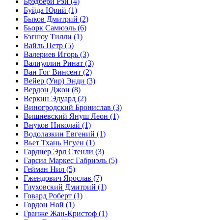
Брэдбери Рэй
(4)
Буйда Юрий
(1)
Быков Дмитрий
(2)
Бьорк Самюэль
(6)
Бэгшоу Тилли
(1)
Вайль Петр
(5)
Валериев Игорь
(3)
Валиуллин Ринат
(3)
Ван Гог Винсент
(2)
Вейер (Уир) Энди
(3)
Вердон Джон
(8)
Веркин Эдуард
(2)
Виногродский Бронислав
(3)
Вишневский Януш Леон
(1)
Внуков Николай
(1)
Водолазкин Евгений
(1)
Вьет Тхань Нгуен
(1)
Гарднер Эрл Стенли
(3)
Гарсиа Маркес Габриэль
(5)
Гейман Нил
(5)
Гжендович Ярослав
(7)
Глуховский Дмитрий
(1)
Говард Роберт
(1)
Гордон Ной
(1)
Гранже Жан-Кристоф
(1)