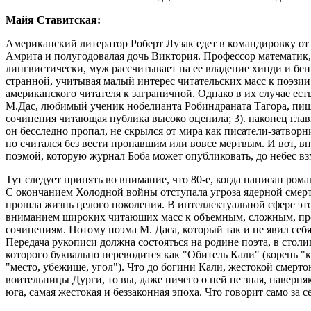
Майя Ставитская:
Американский литератор Роберт Лузак едет в командировку от
Амрита и полугодовалая дочь Виктория. Профессор математик
лингвистически, муж рассчитывает на ее владение хинди и бен
странной, учитывая малый интерес читательских масс к поэзии
американского читателя к заграничной. Однако в их случае ест
М.Дас, любимый ученик нобелианта Робиндраната Тагора, пише
сочинения читающая публика высоко оценила; 3). наконец главн
он бесследно пропал, не скрылся от мира как писатели-затво
но считался без вести пропавшим или вовсе мертвым. И вот, в
поэмой, которую журнал Боба может опубликовать, до небес в
Тут следует принять во внимание, что 80-е, когда написан ро
С окончанием Холодной войны отступала угроза ядерной смер
прошла жизнь целого поколения. В интеллектуальной сфере эт
вниманием широких читающих масс к объемным, сложным, п
сочинениям. Потому поэма М. Даса, который так и не явил себя 
Передача рукописи должна состояться на родине поэта, в столи
которого буквально переводится как "Обитель Кали" (корень "к
"место, убежище, угол"). Что до богини Кали, жестокой смерт
воительницы Дурги, то вы, даже ничего о ней не зная, наверня
юга, самая жестокая и беззаконная эпоха. Что говорит само за с