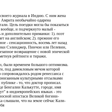
 своего журнала в Индию. С ним жена
, Амрита необычайно одарена
гали. Цель поездки могла бы показаться
 вообще, и подчеркнуто малый -
ь и дополнительно приманки: 1). поэт
т на английском; 2). прежние его
ое - сенсационность, восемь лет назад
рники Сэлинджер, Пинчон или Пелевин,
незапное возвращение с новой эпической
зметнув рейтинги и тиражи.
ман, были временем большого оптимизма.
ти, под дамокловым мечом которой
о сопровождалось родом ренессанса с
ронизанным культурными отсылками
публике - то, что доктор прописал.
це Бенгалии Калькутте, городе, имя
ут" в индоевропейских языках - это
оносной ипостаси Великой богини-
ка слышали, что на земле сейчас Кали-
ебя