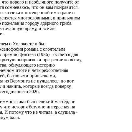
я, что нового и необычного получите от
отя сомневаюсь, что он вам понравится.
ссказчика к посещенной им стране и
 сменяется многословными, в привычном
о пожелания городу ядерного гриба.
есточайшую драму, и все же
ет.
лем о Холокосте и был
ксенофобия романа с оголтелым
премию фэнтези (1986) - остается для
крытую неприязнь и презрение ко всему,
рства, обнуляющего историю
онечном итоге и четырехсотлетняя
ицей, бытовыми привычками,
ка из Вермонта не нуждалось, но вот
 и накипь, которые всегда поверху,
 сегодняшнего 2026.
Симмонс таки был великий мастер, не
у что история безумно интересная на
. И потому что не читала, а слушала -
мум балл.