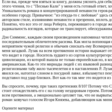
Если вы, прежде чем взяться за книгу, должны уяснить для себ
этого чтения, то с "Песнью Кали" у меня есть готовый ответ, х
Уникальность романа в концентрированной ненависти героя-ра
особенно городу. Привычное: "из откуда-то с любовью" здесь
авторском стиле, излияниями ненависти и презрении, вплоть д
Понятно, что все это от лица Роберта, пережившего в городе ж
радикальность взглядов, которые он транслирует, обескуражива
Дэн Симмонс, каждым своим произведением напоминал читате
последовательным обличителем расизма. Как могла вопиющая 
неприятием чужой религии и обычаев снискать ему Всемирную 
меня загадкой. Лузак на всем протяжении истории выражает от
что видит в городе. Носитель худшего из сортов культуртреге
цивилизации, из которой вышла не только европейская но, в к
американская. Как-то эти мириады людей с их языковой разн
религиозными табу жило тысячелетия и в наставлениях Р. Луза
явился он, натоптал слоном в посудной лавке, взбаламутил пену
подставил под удар близких. Вот как-то так мне это видится из
Вы спросите, почему, при таких претензиях 8/10? Потому что 
стоит отождествлять его с на голову нездоровым героем. Потом
всем протяжении, а эмоционально цепляет так, что не вырваться
роман зазвучал голосом Игоря Князева, добавляющим как мини
Оцените материал