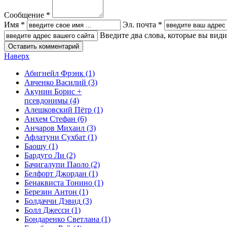
Сообщение *
Имя *
Эл. почта *
Введите два слова, которые вы вид
Наверх
Абигнейл Фрэнк
(1)
Авченко Василий
(3)
Акунин Борис +
псевдонимы
(4)
Алешковский Пётр
(1)
Анхем Стефан
(6)
Анчаров Михаил
(3)
Афлатуни Сухбат
(1)
Баошу
(1)
Бардуго Ли
(2)
Бачигалупи Паоло
(2)
Белфорт Джордан
(1)
Бенаквиста Тонино
(1)
Березин Антон
(1)
Болдаччи Дэвид
(3)
Болл Джесси
(1)
Бондаренко Светлана
(1)