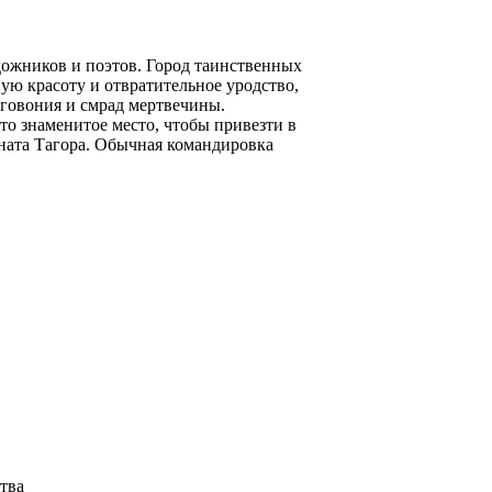
дожников и поэтов. Город таинственных
ую красоту и отвратительное уродство,
аговония и смрад мертвечины.
то знаменитое место, чтобы привезти в
ната Тагора. Обычная командировка
ства