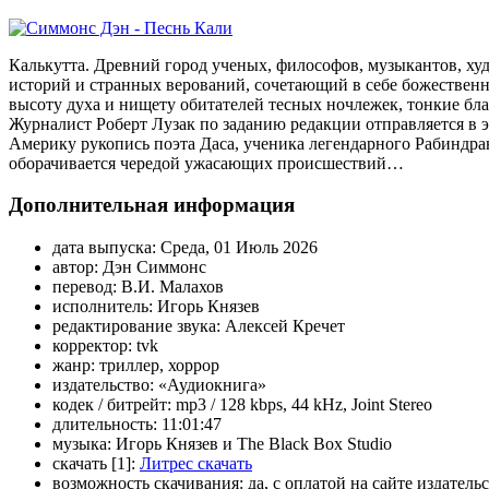
Калькутта. Древний город ученых, философов, музыкантов, ху
историй и странных верований, сочетающий в себе божественн
высоту духа и нищету обитателей тесных ночлежек, тонкие бл
Журналист Роберт Лузак по заданию редакции отправляется в э
Америку рукопись поэта Даса, ученика легендарного Рабиндра
оборачивается чередой ужасающих происшествий…
Дополнительная информация
дата выпуска:
Среда, 01 Июль 2026
автор:
Дэн Симмонс
перевод:
В.И. Малахов
исполнитель:
Игорь Князев
редактирование звука:
Алексей Кречет
корректор:
tvk
жанр:
триллер, хоррор
издательство:
«Аудиокнига»
кодек / битрейт:
mp3 / 128 kbps, 44 kHz, Joint Stereo
длительность:
11:01:47
музыка:
Игорь Князев и The Black Box Studio
скачать [1]:
Литрес скачать
возможность скачивания:
да, с оплатой на сайте издатель