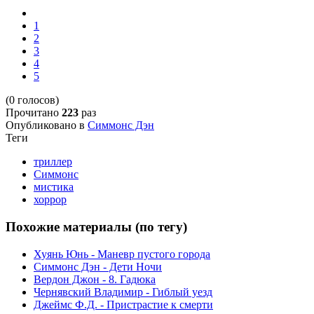
1
2
3
4
5
(0 голосов)
Прочитано
223
раз
Опубликовано в
Симмонс Дэн
Теги
триллер
Симмонс
мистика
хоррор
Похожие материалы (по тегу)
Хуянь Юнь - Маневр пустого города
Симмонс Дэн - Дети Ночи
Вердон Джон - 8. Гадюка
Чернявский Владимир - Гиблый уезд
Джеймс Ф.Д. - Пристрастие к смерти