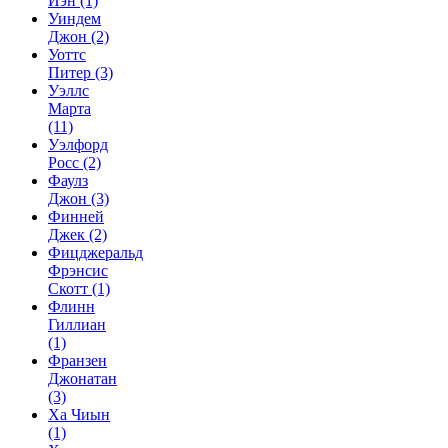
Иэн
(1)
Уиндем
Джон
(2)
Уоттс
Питер
(3)
Уэллс
Марта
(11)
Уэлфорд
Росс
(2)
Фаулз
Джон
(3)
Финней
Джек
(2)
Фицджеральд
Фрэнсис
Скотт
(1)
Флинн
Гиллиан
(1)
Франзен
Джонатан
(3)
Ха Чиын
(1)