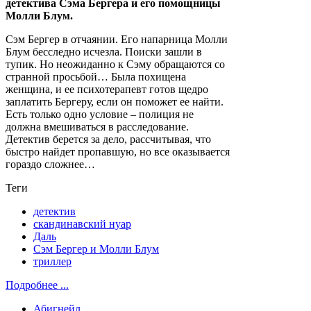
детектива Сэма Бергера и его помощницы
Молли Блум.
Сэм Бергер в отчаянии. Его напарница Молли
Блум бесследно исчезла. Поиски зашли в
тупик. Но неожиданно к Сэму обращаются со
странной просьбой… Была похищена
женщина, и ее психотерапевт готов щедро
заплатить Бергеру, если он поможет ее найти.
Есть только одно условие – полиция не
должна вмешиваться в расследование.
Детектив берется за дело, рассчитывая, что
быстро найдет пропавшую, но все оказывается
гораздо сложнее…
Теги
детектив
скандинавский нуар
Даль
Сэм Бергер и Молли Блум
триллер
Подробнее ...
Абигнейл