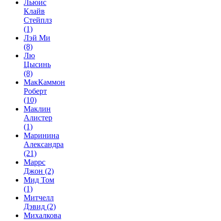
Льюис
Клайв
Стейплз
(1)
Лэй Ми
(8)
Лю
Цысинь
(8)
МакКаммон
Роберт
(10)
Маклин
Алистер
(1)
Маринина
Александра
(21)
Маррс
Джон
(2)
Мид Том
(1)
Митчелл
Дэвид
(2)
Михалкова