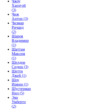
Чжоу
Хаохуэй
(3)
Чиж
Антон
(3)
Чизмар
Ричард
(2)
Шаров
Владимир
(1)
Шаттам
Максим
(1)
Шелдон
Сидни
(3)
Шетти
Джей
(1)
Шоу
Ирвин
(1)
Шустерман
Нил
(5)
Эко
Умберто
(2)