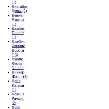
(1)
Дезомбре
Дарья
(2)
Деннет
Дэниел
(1)
Джайлз
Полетт
(1)
Джеймс
Филлис
Дороти
(13)
Джонс
Лесли-
Энн
(1)
Диккер
Жоэль
(3)
Дойл
Кэтрин
(1)
Докинз
Ричард
(2)
Дорр