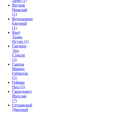
Леон
(1)
Внуков
Николай
(1)
Водолазкин
Евгений
(1)
Вьет
Тхань
Нгуен
(1)
Гарднер
Эрл
Стенли
(3)
Гарсиа
Маркес
Габриэль
(5)
Гейман
Нил
(5)
Гжендович
Ярослав
(7)
Глуховский
Дмитрий