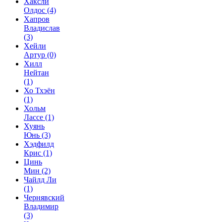
Хаксли
Олдос
(4)
Хапров
Владислав
(3)
Хейли
Артур
(0)
Хилл
Нейтан
(1)
Хо Тхэён
(1)
Хольм
Лассе
(1)
Хуянь
Юнь
(3)
Хэдфилд
Крис
(1)
Цинь
Мин
(2)
Чайлд Ли
(1)
Чернявский
Владимир
(3)