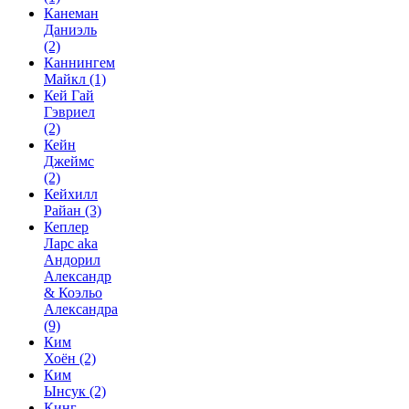
Канеман
Даниэль
(2)
Каннингем
Майкл
(1)
Кей Гай
Гэвриел
(2)
Кейн
Джеймс
(2)
Кейхилл
Райан
(3)
Кеплер
Ларс aka
Андорил
Александр
& Коэльо
Александра
(9)
Ким
Хоён
(2)
Ким
Ынсук
(2)
Кинг