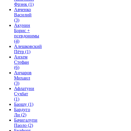
Фрэнк
(1)
Авченко
Василий
(3)
Акунин
Борис +
псевдонимы
(4)
Алешковский
Пётр
(1)
Анхем
Стефан
(6)
Анчаров
Михаил
(3)
Афлатуни
Сухбат
(1)
Баошу
(1)
Бардуго
Ли
(2)
Бачигалупи
Паоло
(2)
Белфорт