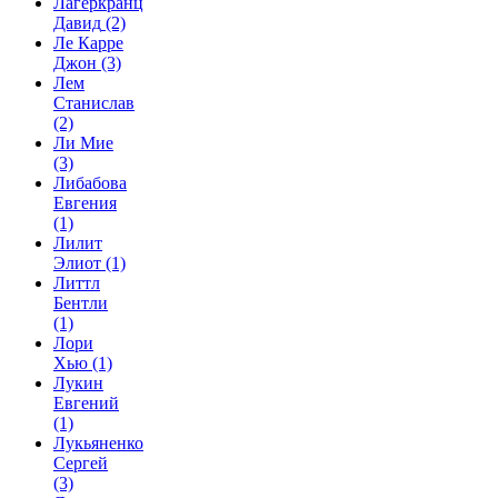
Лагеркранц
Давид
(2)
Ле Карре
Джон
(3)
Лем
Станислав
(2)
Ли Мие
(3)
Либабова
Евгения
(1)
Лилит
Элиот
(1)
Литтл
Бентли
(1)
Лори
Хью
(1)
Лукин
Евгений
(1)
Лукьяненко
Сергей
(3)