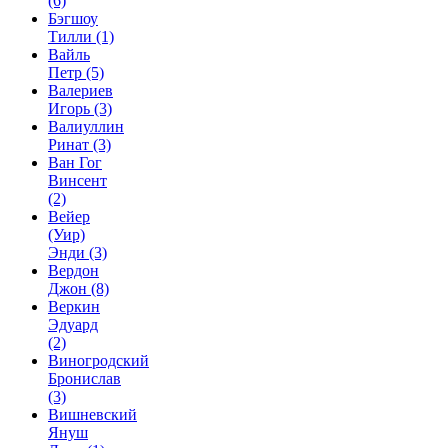
(6)
Бэгшоу
Тилли
(1)
Вайль
Петр
(5)
Валериев
Игорь
(3)
Валиуллин
Ринат
(3)
Ван Гог
Винсент
(2)
Вейер
(Уир)
Энди
(3)
Вердон
Джон
(8)
Веркин
Эдуард
(2)
Виногродский
Бронислав
(3)
Вишневский
Януш