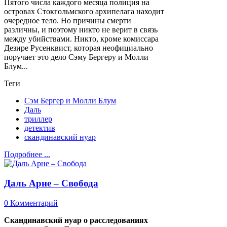
Пятого числа каждого месяца полиция на
островах Стокгольмского архипелага находит
очередное тело. Но причины смерти
различны, и поэтому никто не верит в связь
между убийствами. Никто, кроме комиссара
Дезире Русенквист, которая неофициально
поручает это дело Сэму Бергеру и Молли
Блум...
Теги
Сэм Бергер и Молли Блум
Даль
триллер
детектив
скандинавский нуар
Подробнее ...
Даль Арне – Свобода
0 Комментарий
Скандинавский нуар о расследованиях