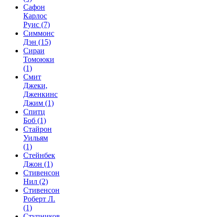
Сафон
Карлос
Руис
(7)
Симмонс
Дэн
(15)
Сираи
Томоюки
(1)
Смит
Джеки,
Дженкинс
Джим
(1)
Спитц
Боб
(1)
Стайрон
Уильям
(1)
Стейнбек
Джон
(1)
Стивенсон
Нил
(2)
Стивенсон
Роберт Л.
(1)
Ступников