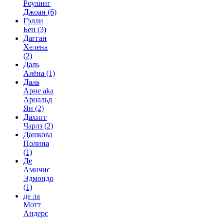
Роулинг
Джоан
(6)
Гэлли
Бен
(3)
Дагган
Хелена
(2)
Даль
Алёна
(1)
Даль
Арне aka
Арнальд
Ян
(2)
Дахигг
Чарлз
(2)
Дашкова
Полина
(1)
Де
Амичис
Эдмондо
(1)
де ла
Мотт
Андерс