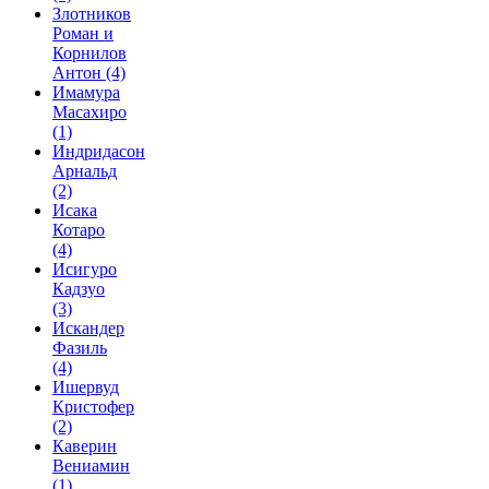
Злотников
Роман и
Корнилов
Антон
(4)
Имамура
Масахиро
(1)
Индридасон
Арнальд
(2)
Исака
Котаро
(4)
Исигуро
Кадзуо
(3)
Искандер
Фазиль
(4)
Ишервуд
Кристофер
(2)
Каверин
Вениамин
(1)