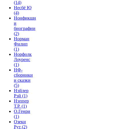
(14)
Несбё Ю
(4)
Нонфикшн
и
биографии
(2)
Норман
Филип
(1)
Норфолк
Лоуренс
(1)
НФ-
сборники
и сказки
(5)
Нэйлер
Рэй
(1)
Нэппер
Т.Р.
(1)
О.Генри
(1)
Озеки
Рут
(2)