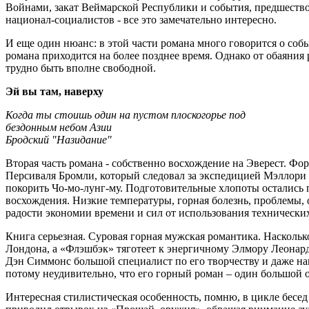
Войнами, закат Веймарской Республики и события, предшеств
национал-социалистов - все это замечательно интересно.
И еще один нюанс: в этой части романа много говорится о собы
романа приходится на более позднее время. Однако от обаяния
трудно быть вполне свободной.
Эй вы там, наверху
Когда ты стоишь один на пустом плоскогорье под
бездонным небом Азии
Бродский "Назидание"
Вторая часть романа - собственно восхождение на Эверест. Фо
Персиваля Бромли, который следовал за экспедицией Мэллори 
покорить Чо-мо-лунг-му. Подготовительные хлопоты остались 
восхождения. Низкие температуры, горная болезнь, проблемы,
радости экономии времени и сил от использования технически
Книга серьезная. Суровая горная мужская романтика. Насколько
Лондона, а «Флэшбэк» тяготеет к энергичному Элмору Леонарду
Дэн Симмонс большой специалист по его творчеству и даже н
потому неудивительно, что его горный роман – один большо
Интересная стилистическая особенность, помню, в цикле бесед