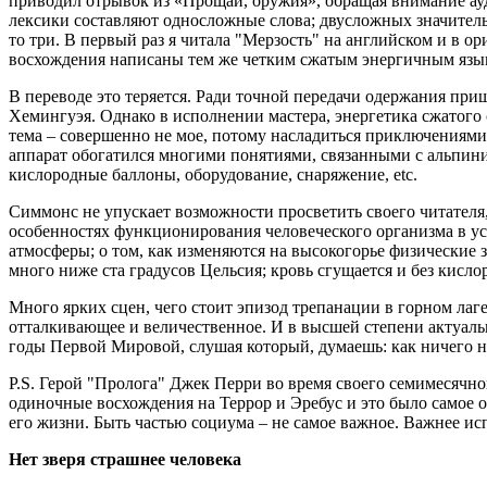
приводил отрывок из «Прощай, оружия», обращая внимание ау
лексики составляют односложные слова; двусложных значитель
то три. В первый раз я читала "Мерзость" на английском и в о
восхождения написаны тем же четким сжатым энергичным язы
В переводе это теряется. Ради точной передачи одержания пр
Хемингуэя. Однако в исполнении мастера, энергетика сжатого
тема – совершенно не мое, потому насладиться приключениями
аппарат обогатился многими понятиями, связанными с альпини
кислородные баллоны, оборудование, снаряжение, etc.
Симмонс не упускает возможности просветить своего читателя
особенностях функционирования человеческого организма в у
атмосферы; о том, как изменяются на высокогорье физические з
много ниже ста градусов Цельсия; кровь сгущается и без кисл
Много ярких сцен, чего стоит эпизод трепанации в горном лаге
отталкивающее и величественное. И в высшей степени актуаль
годы Первой Мировой, слушая который, думаешь: как ничего н
P.S. Герой "Пролога" Джек Перри во время своего семимесячн
одиночные восхождения на Террор и Эребус и это было самое о
его жизни. Быть частью социума – не самое важное. Важнее ис
Нет зверя страшнее человека