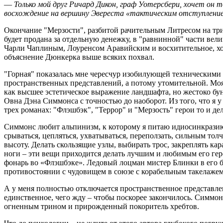
—
Только мой друг Ричард Дикон, граф Уотерсбери, хочет он 
восхождение на вершину Эвереста «тактическим отступлени
Окончание "Мерзости", разбитой рачительным Литресом на три
будет продана за отдельную денежку, в "равнинной" части вели
Чарли Чаплиным, Лоуренсом Аравийским и восхитительное, хо
объяснение Дюнкерка выше всяких похвал.
"Горная" показалась мне чересчур изобилующей техническими
пространственных представлений, а потому утомительной. Моя
как высшее эстетическое выражение ландшафта, но жестоко бу
Овна Дэна Симмонса с точностью до наоборот. Из того, что я у 
трех романах: "Флэшбэк", "Террор" и "Мерзость" герои то и д
Симмонс любит альпинизм, к которому я питаю идиосинкразию.
срываться, цепляться, ухватываться, переползать, сильным тол
высоту. Делать скользящие узлы, выбирать трос, закреплять ка
ноги – эти вещи приходится делать лучшим и любимым его гер
фонарь во «Флэшбэке». Ледовый лоцман мистер Блинки в его 
противостоянии с чудовищем в союзе с корабельным такелажем
А у меня полностью отключается пространственное представле
единственное, чего жду – чтобы поскорее закончилось. Симмон
огненным трином и прирожденный покоритель хребтов.