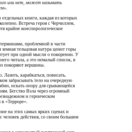
того или нет, может называть
ем».
 отдельных книги, каждая из которых
колепно. Встреча героя с Черчиллем,
тя крайне конспирологическое
 терминами, проблемной в части
 земная тельцовая натура ценит горы
нтует при одной мысли о покорении. У
него читала, а это немалый список, в
ело покоряют вершины.
 Лазить, карабкаться, повисать,
чком забрасывать тело на очередную
рабин, искать опору для срывающейся
оям. Бегство Вэла через огромный
безнадежном и героическом
 в «Терроре».
ние на этих самых ярких сценах и
с человек действия, со своим большим