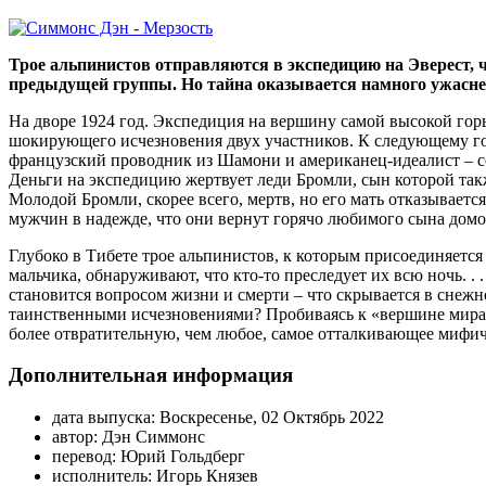
Трое альпинистов отправляются в экспедицию на Эверест, 
предыдущей группы. Но тайна оказывается намного ужасн
На дворе 1924 год. Экспедиция на вершину самой высокой гор
шокирующего исчезновения двух участников. К следующему год
французский проводник из Шамони и американец-идеалист – с
Деньги на экспедицию жертвует леди Бромли, сын которой также
Молодой Бромли, скорее всего, мертв, но его мать отказываетс
мужчин в надежде, что они вернут горячо любимого сына домо
Глубоко в Тибете трое альпинистов, к которым присоединяетс
мальчика, обнаруживают, что кто-то преследует их всю ночь. . .
становится вопросом жизни и смерти – что скрывается в снежн
таинственными исчезновениями? Пробиваясь к «вершине мира»
более отвратительную, чем любое, самое отталкивающее мифич
Дополнительная информация
дата выпуска:
Воскресенье, 02 Октябрь 2022
автор:
Дэн Симмонс
перевод:
Юрий Гольдберг
исполнитель:
Игорь Князев