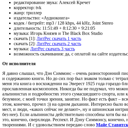
редактирование звука:
Алексей Кречет
корректор:
tvk
жанр:
триллер
издательство:
«Аудиокнига»
кодек / битрейт:
mp3 / 128 kbps, 44 kHz, Joint Stereo
длительность:
11:51:49 + 8:12:30 + 9:21:05
музыка:
Игорь Князев и The Black Box Studio
скачать [1]:
ЛитРес скачать 1 часть
скачать [2]:
ЛитРес скачать 2 часть
музыка:
ЛитРес скачать 3 часть
возможность скачивания:
да, с оплатой на сайте издатель
От исполнителя
Я давно слышал, что Дэн Симмонс – очень разносторонний пис
и содержанию книги. Но до сих пор был знаком только с тетрал
меня эта книга о восхождении на Эверест 1925 года гораздо бли
прославленная космоэпопея. Никогда бы не подумал, что можн
альпинистах и подробностях этого сумасшедшего спорта, или 
безумное, с моей точки зрения, занятие. Но факт есть факт – в
этом, конечно, прочел
:))
на одном дыхании. Интересно было всё
мест, и люди, «каких сейчас не делают», ну и шпионская интриг
без нее). Если альпинисты действительно способны хотя бы на 
это, конечно, сверхлюди. Респект. И Дэну Симмонсу, конечно, н
творениями. И с удовольствием передаю слово
Майе Ставитс