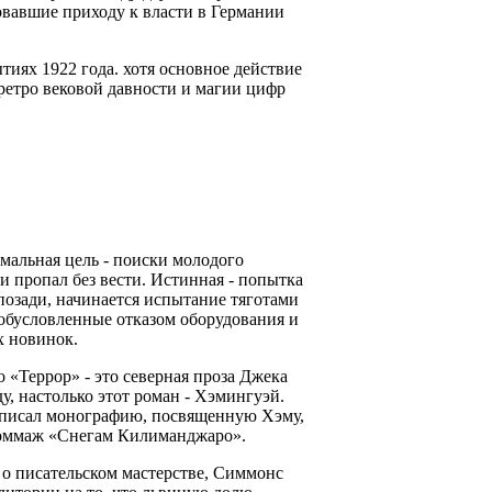
овавшие приходу к власти в Германии
тиях 1922 года. хотя основное действие
 ретро вековой давности и магии цифр
рмальная цель - поиски молодого
и пропал без вести. Истинная - попытка
позади, начинается испытание тяготами
 обусловленные отказом оборудования и
х новинок.
 «Террор» - это северная проза Джека
, настолько этот роман - Хэмингуэй.
аписал монографию, посвященную Хэму,
й оммаж «Снегам Килиманджаро».
 о писательском мастерстве, Симмонс