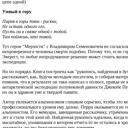
цене одной)
Умный в гору
Парня в горы тяни - рискни,
Не оставь одного его.
Пусть он в связке одной с тобой.
Там поймешь, кто такой.
Тут герои "Мерзости" с Владимиром Семеновичем не согласили
непроверенного человека смерти подобно. Потому что, если го
Эверест, то любое непродуманное решение может стоить жизни 
экспедиции.
Но по порядку. Книга построена как "рукопись, найденная в бу
рассказывает, как, будучи молодым писателем, и собирая мате
помним, что в результате он таки написал о полюсе, правда не
антарктической экспедиции полувековой давности Джекобе Пер
но он в здравом уме и твердой памяти.
Автор увлекается альпинизмом слишком серьезно, чтобы это мо
профессионального уровня ему далеко. Перри оказывается не 
альпинистом. Его мемуары, завещанные рассказчику, утраченн
лет и стали этой книгой. Найденная рукопись идеальна, когда 
масштабное, упоминания о котором отчего-то не остались в хро
архивиста, но мы безоговорочно ему доверяем.