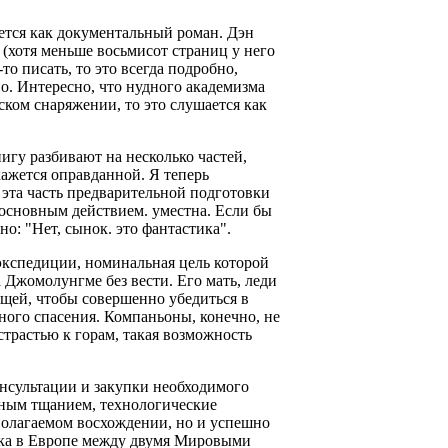
ется как документальный роман. Дэн
(хотя меньше восьмисот страниц у него
-то писать, то это всегда подробно,
о. Интересно, что нудного академизма
ском снаряжении, то это слушается как
игу разбивают на несколько частей,
кажется оправданной. Я теперь
 эта часть предварительной подготовки
и основным действием. уместна. Если бы
но: "Нет, сынок. это фантастика".
экспедиции, номинальная цель которой
 Джомолунгме без вести. Его мать, леди
ищей, чтобы совершенно убедиться в
сного спасения. Компаньоны, конечно, не
 страстью к горам, такая возможность
нсультации и закупки необходимого
жным тщанием, технологические
полагаемом восхождении, но и успешно
овка в Европе между двумя Мировыми