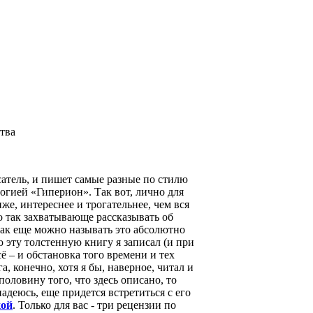
ства
атель, и пишет самые разные по стилю
огией «Гиперион». Так вот, лично для
же, интереснее и трогательнее, чем вся
о так захватывающе рассказывать об
как еще можно называть это абсолютно
сю эту толстенную книгу я записал (и при
 – и обстановка того времени и тех
а, конечно, хотя я бы, наверное, читал и
половину того, что здесь описано, то
адеюсь, еще придется встретиться с его
кой
. Только для вас - три рецензии по