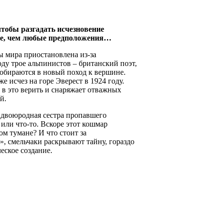
чтобы разгадать исчезновение
ее, чем любые предположения…
ы мира приостановлена из-за
у трое альпинистов – британский поэт,
обираются в новый поход к вершине.
 исчез на горе Эверест в 1924 году.
я в это верить и снаряжает отважных
й.
я двоюродная сестра пропавшего
 или что-то. Вскоре этот кошмар
ом тумане? И что стоит за
, смельчаки раскрывают тайну, гораздо
еское создание.