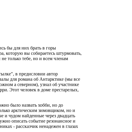
сь бы для них брать в горы
ра, которую вы собираетесь штурмовать,
не только тебе, но и всем членам
тылке", в предисловии автор
риалы для романа об Антарктике (мы все
 южном а северном), узнал об участнике
ри. Этот человек в доме престарелых,
жно было назвать хобби, но до
только арктическим зимовщиком, но и
ые и чудом найденные через двадцать
нужно описать событие резонансное и
никах - рассказчик ненадежен в глазах