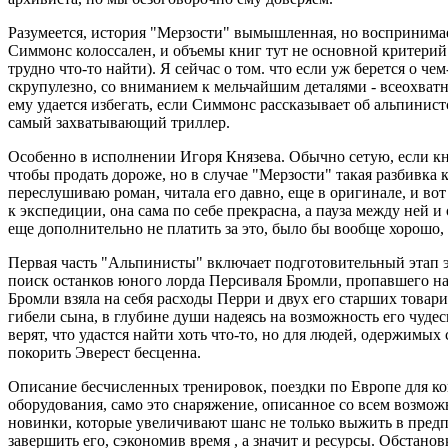
Разумеется, история "Мерзости" вымышленная, но воспринима
Симмонс колоссален, и объемы книг тут не основной критерий 
трудно что-то найти). Я сейчас о том. что если уж берется о чем
скрупулезно, со вниманием к мельчайшим деталями - всеохватн
ему удается избегать, если Симмонс рассказывает об альпинист
самый захватывающий триллер.
Особенно в исполнении Игоря Князева. Обычно сетую, если кн
чтобы продать дороже, но в случае "Мерзости" такая разбивка 
переслушиваю роман, читала его давно, еще в оригинале, и вот
к экспедиции, она сама по себе прекрасна, а пауза между ней 
еще дополнительно не платить за это, было бы вообще хорошо, 
Первая часть "Альпинисты" включает подготовительный этап 
поиск останков юного лорда Персиваля Бромли, пропавшего на
Бромли взяла на себя расходы Перри и двух его старших товар
гибели сына, в глубине души надеясь на возможность его чуде
верят, что удастся найти хоть что-то, но для людей, одержимых
покорить Эверест бесценна.
Описание бесчисленных тренировок, поездки по Европе для ко
оборудования, само это снаряжение, описанное со всем возмо
новинки, которые увеличивают шанс не только выжить в пред
завершить его, сэкономив время , а значит и ресурсы. Обстан