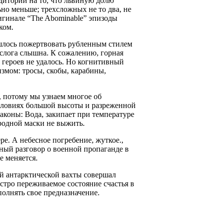
дитории на то, что львиную долю
но меньше; трехсложных не то два, не
ригинале “The Abominable” эпизоды
ком.
ишлось пожертвовать рубленным стилем
 слога слышна. К сожалению, горная
 героев не удалось. Но когнитивный
змом: тросы, скобы, карабины,
, потому мы узнаем многое об
словиях большой высоты и разреженной
аконы: Вода, закипает при температуре
ородной маски не выжить.
ре. А небесное погребение, жуткое.,
ный разговор о военной пропаганде в
е меняется.
ой антарктической вахты совершал
стро переживаемое состояние счастья в
полнять свое предназначение.