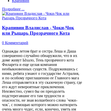
Крапивин
Подробнее ...
Крапивин Владислав - Чоки-Чок
или Рыцарь Прозрачного Кота
0 Комментарий
Однажды летом брат и сестра Леша и Даша
совершенно случайно обнаружили, что в их
доме живут Ыхало, Тень прозрачного кота
Филарета и еще целая компания
необыкновенных существ. Подружившись с
ними, ребята узнают о государстве Астралия,
и по особому приглашению ее Главного мага
Леша отправляется в эту сказочную страну, где
его ждут невероятные приключения.
Неизвестно, сумел бы он преодолеть
подстерегавшие его там трудности и
опасности, не зная волшебного слова `чоки-
чок`, с помощью которого можно натворить
очень много чудес, если, конечно, уметь им