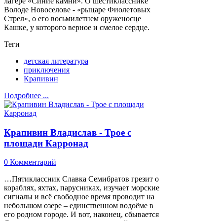
лагере «Синие камни». О шестикласснике
Володе Новоселове - «рыцаре Фиолетовых
Стрел», о его восьмилетнем оруженосце
Кашке, у которого верное и смелое сердце.
Теги
детская литература
приключения
Крапивин
Подробнее ...
Крапивин Владислав - Трое с
площади Карронад
0 Комментарий
…Пятиклассник Славка Семибратов грезит о
кораблях, яхтах, парусниках, изучает морские
сигналы и всё свободное время проводит на
небольшом озере – единственном водоёме в
его родном городе. И вот, наконец, сбывается