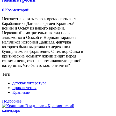
0 Комментарий
Неизвестная нить сквозь время связывает
барабанщика Даниэля времен Крымской
войны и Оську из нашего времени.
Церковный смотритель-инвалид после
знакомства и Оськой и Нориком заражает
мальчиков историей Даниэля, фигурка
которого была вырезана из дерева под
бушпритом, на форштевне. С тех пор Оська в
критические моменту жизни видит перед
глазами цепь, очень напоминающую цепной
ватер-штаг. Что бы это могло значить?
Теги
детская литература
приключения
Крапивин
Подробнее ...