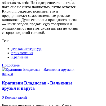
обыскивать себя. Но подозрение-то висит, и,
пока оно не снято полностью, пятно остается.
Кирилл прекрасно понимает это и
предпринимает самостоятельные розыски
виновного. Душа его полна праведного гнева
— найти злодея, предать суду товарищей и
очищенным от наветов снова шагать по жизни
с гордо поднятой головой.
Теги
детская литература
приключения
Крапивин
Подробнее ...
Крапивин Владислав - Валькины
друзья и паруса
0 Комментарий
Человеку неполных двенадцать лет. У него