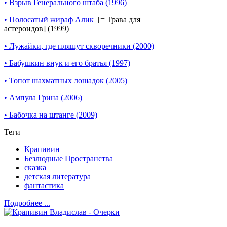
• Взрыв Генерального штаба (1996)
• Полосатый жираф Алик
[= Трава для
астероидов] (1999)
• Лужайки, где пляшут скворечники (2000)
• Бабушкин внук и его братья (1997)
• Топот шахматных лошадок (2005)
• Ампула Грина (2006)
• Бабочка на штанге (2009)
Теги
Крапивин
Безлюдные Пространства
сказка
детская литература
фантастика
Подробнее ...