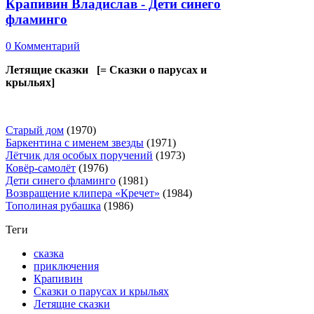
Крапивин Владислав - Дети синего
фламинго
0 Комментарий
Летящие сказки [= Сказки о парусах и
крыльях]
Старый дом
(1970)
Баркентина с именем звезды
(1971)
Лётчик для особых поручений
(1973)
Ковёр-самолёт
(1976)
Дети синего фламинго
(1981)
Возвращение клипера «Кречет»
(1984)
Тополиная рубашка
(1986)
Теги
сказка
приключения
Крапивин
Сказки о парусах и крыльях
Летящие сказки