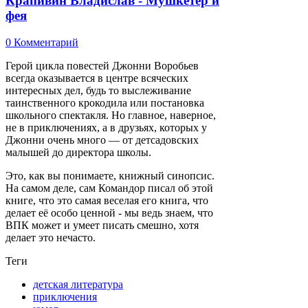
Крапивин Владислав - Мушкетер и
фея
0 Комментарий
Герой цикла повестей Джонни Воробьев
всегда оказывается в центре всяческих
интересных дел, будь то выслеживание
таинственного крокодила или постановка
школьного спектакля. Но главное, наверное,
не в приключениях, а в друзьях, которых у
Джонни очень много — от детсадовских
малышей до директора школы.
Это, как вы понимаете, книжный синопсис.
На самом деле, сам Командор писал об этой
книге, что это самая веселая его книга, что
делает её особо ценной - мы ведь знаем, что
ВПК может и умеет писать смешно, хотя
делает это нечасто.
Теги
детская литература
приключения