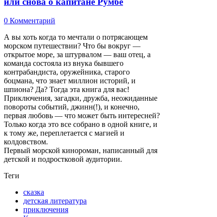
или снова о капитане Румбе
0 Комментарий
А вы хоть когда то мечтали о потрясающем
морском путешествии? Что бы вокруг —
открытое море, за штурвалом — ваш отец, а
команда состояла из внука бывшего
контрабандиста, оружейника, старого
боцмана, что знает миллион историй, и
шпиона? Да? Тогда эта книга для вас!
Приключения, загадки, дружба, неожиданные
повороты событий, джинн(!), и конечно,
первая любовь — что может быть интересней?
Только когда это все собрано в одной книге, и
к тому же, переплетается с магией и
колдовством.
Первый морской кинороман, написанный для
детской и подростковой аудитории.
Теги
сказка
детская литература
приключения