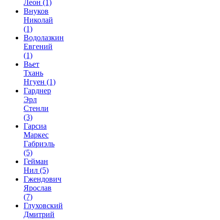
Леон
(1)
Внуков
Николай
(1)
Водолазкин
Евгений
(1)
Вьет
Тхань
Нгуен
(1)
Гарднер
Эрл
Стенли
(3)
Гарсиа
Маркес
Габриэль
(5)
Гейман
Нил
(5)
Гжендович
Ярослав
(7)
Глуховский
Дмитрий