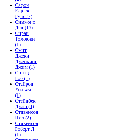
Сафон
Карлос
Руис
(7)
Симмонс
Дэн
(15)
Сираи
Томоюки
(1)
Смит
Джеки,
Дженкинс
Джим
(1)
Спитц
Боб
(1)
Стайрон
Уильям
(1)
Стейнбек
Джон
(1)
Стивенсон
Нил
(2)
Стивенсон
Роберт Л.
(1)