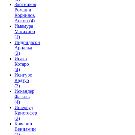
Злотников
Роман и
Корнилов
Антон
(4)
Имамура
Масахиро
(1)
Индридасон
Арнальд
(2)
Исака
Котаро
(4)
Исигуро
Кадзуо
(3)
Искандер
Фазиль
(4)
Ишервуд
Кристофер
(2)
Каверин
Вениамин
(1)