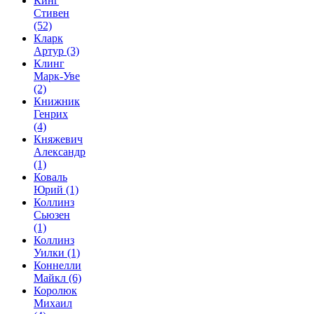
Кинг
Стивен
(52)
Кларк
Артур
(3)
Клинг
Марк-Уве
(2)
Книжник
Генрих
(4)
Княжевич
Александр
(1)
Коваль
Юрий
(1)
Коллинз
Сьюзен
(1)
Коллинз
Уилки
(1)
Коннелли
Майкл
(6)
Королюк
Михаил