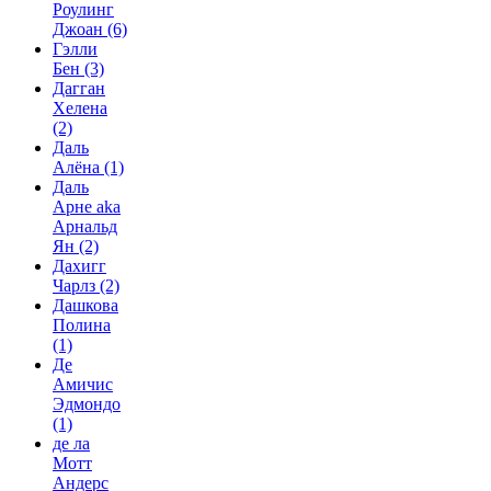
Роулинг
Джоан
(6)
Гэлли
Бен
(3)
Дагган
Хелена
(2)
Даль
Алёна
(1)
Даль
Арне aka
Арнальд
Ян
(2)
Дахигг
Чарлз
(2)
Дашкова
Полина
(1)
Де
Амичис
Эдмондо
(1)
де ла
Мотт
Андерс