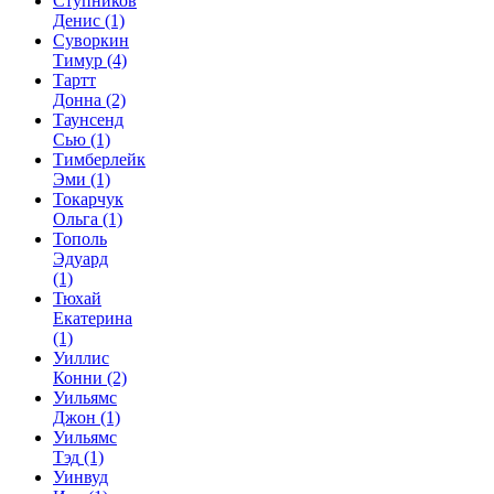
Ступников
Денис
(1)
Суворкин
Тимур
(4)
Тартт
Донна
(2)
Таунсенд
Сью
(1)
Тимберлейк
Эми
(1)
Токарчук
Ольга
(1)
Тополь
Эдуард
(1)
Тюхай
Екатерина
(1)
Уиллис
Конни
(2)
Уильямс
Джон
(1)
Уильямс
Тэд
(1)
Уинвуд