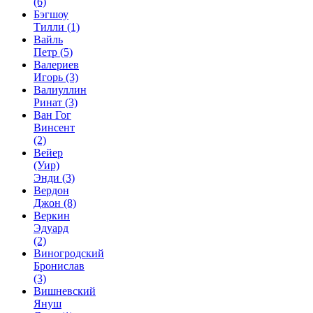
(6)
Бэгшоу
Тилли
(1)
Вайль
Петр
(5)
Валериев
Игорь
(3)
Валиуллин
Ринат
(3)
Ван Гог
Винсент
(2)
Вейер
(Уир)
Энди
(3)
Вердон
Джон
(8)
Веркин
Эдуард
(2)
Виногродский
Бронислав
(3)
Вишневский
Януш