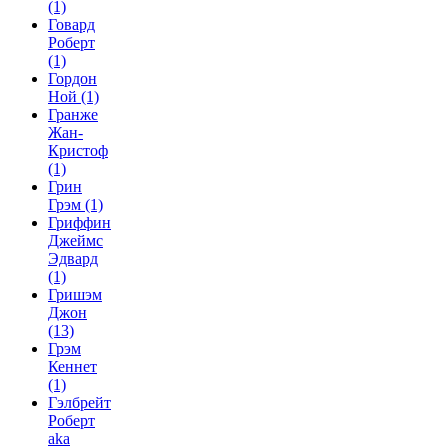
(1)
Говард
Роберт
(1)
Гордон
Ной
(1)
Гранже
Жан-
Кристоф
(1)
Грин
Грэм
(1)
Гриффин
Джеймс
Эдвард
(1)
Гришэм
Джон
(13)
Грэм
Кеннет
(1)
Гэлбрейт
Роберт
aka