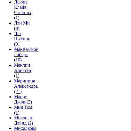
Льюис
Клайв
Стейплз
(1)
Лэй Ми
(8)
Лю
Цысинь
(8)
МакКаммон
Роберт
(10)
Маклин
Алистер
(1)
Маринина
Александра
(21)
Маррс
Джон
(2)
Мид Том
(1)
Митчелл
Дэвид
(2)
Михалкова