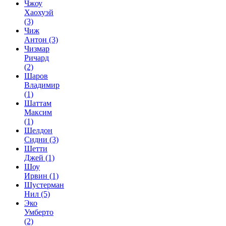
Чжоу
Хаохуэй
(3)
Чиж
Антон
(3)
Чизмар
Ричард
(2)
Шаров
Владимир
(1)
Шаттам
Максим
(1)
Шелдон
Сидни
(3)
Шетти
Джей
(1)
Шоу
Ирвин
(1)
Шустерман
Нил
(5)
Эко
Умберто
(2)