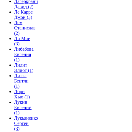
Лагеркранц
Давид
(2)
Ле Карре
Джон
(3)
Лем
Станислав
(2)
Ли Мие
(3)
Либабова
Евгения
(1)
Лилит
Элиот
(1)
Литтл
Бентли
(1)
Лори
Хью
(1)
Лукин
Евгений
(1)
Лукьяненко
Сергей
(3)