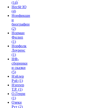
(14)
Несбё Ю
(4)
Нонфикшн
и
биографии
(2)
Норман
Филип
(1)
Норфолк
Лоуренс
(1)
НФ-
сборники
и сказки
(5)
Нэйлер
Рэй
(1)
Нэппер
Т.Р.
(1)
О.Генри
(1)
Озеки
Рут
(2)