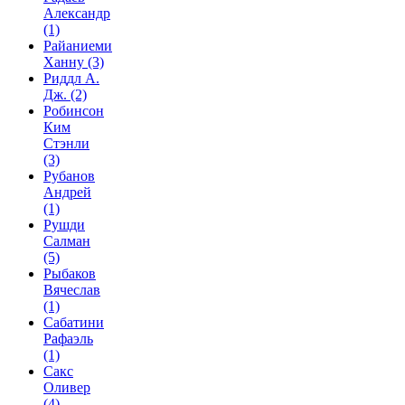
Александр
(1)
Райаниеми
Ханну
(3)
Риддл А.
Дж.
(2)
Робинсон
Ким
Стэнли
(3)
Рубанов
Андрей
(1)
Рушди
Салман
(5)
Рыбаков
Вячеслав
(1)
Сабатини
Рафаэль
(1)
Сакс
Оливер
(4)