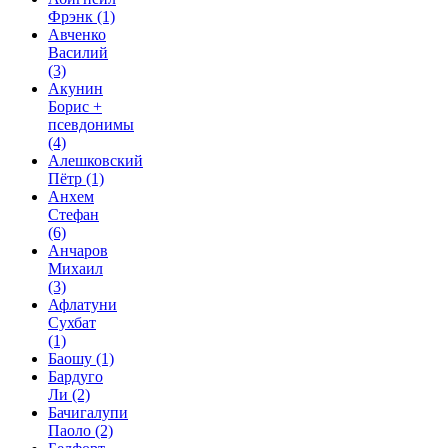
Фрэнк
(1)
Авченко
Василий
(3)
Акунин
Борис +
псевдонимы
(4)
Алешковский
Пётр
(1)
Анхем
Стефан
(6)
Анчаров
Михаил
(3)
Афлатуни
Сухбат
(1)
Баошу
(1)
Бардуго
Ли
(2)
Бачигалупи
Паоло
(2)