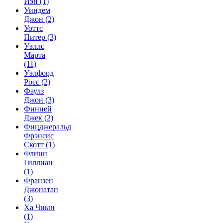
Иэн
(1)
Уиндем
Джон
(2)
Уоттс
Питер
(3)
Уэллс
Марта
(11)
Уэлфорд
Росс
(2)
Фаулз
Джон
(3)
Финней
Джек
(2)
Фицджеральд
Фрэнсис
Скотт
(1)
Флинн
Гиллиан
(1)
Франзен
Джонатан
(3)
Ха Чиын
(1)