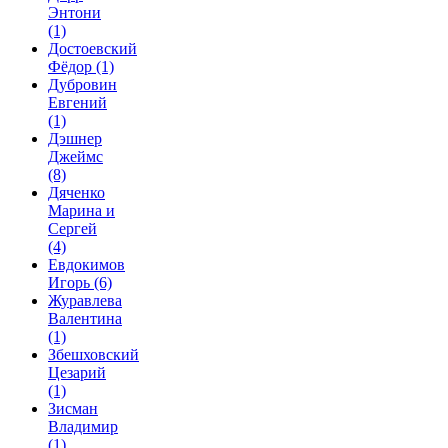
Энтони
(1)
Достоевский
Фёдор
(1)
Дубровин
Евгений
(1)
Дэшнер
Джеймс
(8)
Дяченко
Марина и
Сергей
(4)
Евдокимов
Игорь
(6)
Журавлева
Валентина
(1)
Збешховский
Цезарий
(1)
Зисман
Владимир
(1)