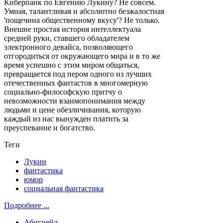
Киберпанк по Евгению Лукину? Не совсем.
Умная, талантливая и абсолютно безжалостная
'пощечина общественному вкусу'? Не только.
Внешне простая история интеллектуала
средней руки, ставшего обладателем
электронного девайса, позволяющего
отгородиться от окружающего мира и в то же
время успешно с этим миром общаться,
превращается под пером одного из лучших
отечественных фантастов в многомерную
социально-философскую притчу о
невозможности взаимопонимания между
людьми и цене обезличивания, которую
каждый из нас вынужден платить за
преуспевание и богатство.
Теги
Лукин
фантастика
юмор
социальная фантастика
Подробнее ...
Абигнейл