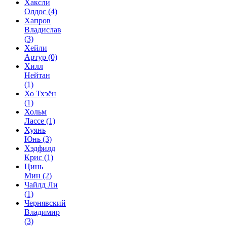
Хаксли
Олдос
(4)
Хапров
Владислав
(3)
Хейли
Артур
(0)
Хилл
Нейтан
(1)
Хо Тхэён
(1)
Хольм
Лассе
(1)
Хуянь
Юнь
(3)
Хэдфилд
Крис
(1)
Цинь
Мин
(2)
Чайлд Ли
(1)
Чернявский
Владимир
(3)