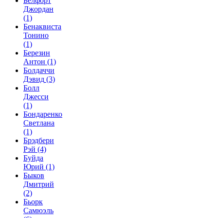
Белфорт
Джордан
(1)
Бенаквиста
Тонино
(1)
Березин
Антон
(1)
Болдаччи
Дэвид
(3)
Болл
Джесси
(1)
Бондаренко
Светлана
(1)
Брэдбери
Рэй
(4)
Буйда
Юрий
(1)
Быков
Дмитрий
(2)
Бьорк
Самюэль