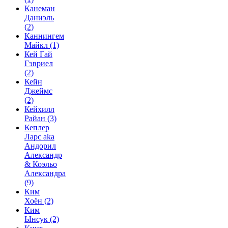
Канеман
Даниэль
(2)
Каннингем
Майкл
(1)
Кей Гай
Гэвриел
(2)
Кейн
Джеймс
(2)
Кейхилл
Райан
(3)
Кеплер
Ларс aka
Андорил
Александр
& Коэльо
Александра
(9)
Ким
Хоён
(2)
Ким
Ынсук
(2)