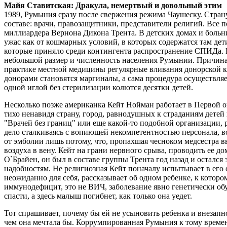
Майя Ставитская: Дракула, немертвый и довольный этим
1989, Румыния сразу после свержения режима Чаушеску. Стран
составе: врачи, правозащитники, представители религий. Все 
миллиардера Вернона Дикона Трента. В детских домах и больн
ужас как от кошмарных условий, в которых содержатся там дети
которые приняло среди контингента распространение СПИДа.
небольшой размер и численность населения Румынии. Причина 
практике местной медицины регулярные вливания донорской 
донорами становятся маргиналы, а сама процедура осуществляе
одной иглой без стерилизации колются десятки детей.
Несколько позже американка Кейт Нойман работает в Первой о
тихо ненавидя страну, город, равнодушных к страданиям детей 
"Врачей без границ" или еще какой-то подобной организации, ра
дело сталкиваясь с вопиющей некомпетентностью персонала, во
от эмболии лишь потому, что, пропахшая чесноком медсестра в
воздуха в вену. Кейт на грани нервного срыва, проводить ее 
О`Брайен, он был в составе группы Трента год назад и остался
надобностям. Не религиозная Кейт поначалу испытывает в его 
неожиданно для себя, рассказывает об одном ребенке, к которо
иммунодефицит, это не ВИЧ, заболевание явно генетически об
спасти, а здесь малыш погибнет, как только она уедет.
Тот спрашивает, почему бы ей не усыновить ребенка и внезапно
чем она мечтала бы. Коррумпированная Румыния к тому времен