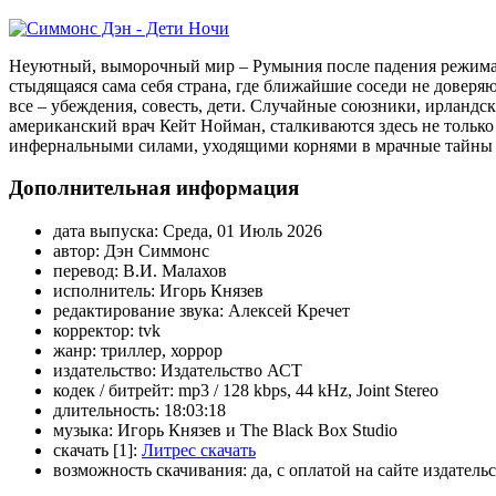
Неуютный, выморочный мир – Румыния после падения режима 
стыдящаяся сама себя страна, где ближайшие соседи не доверяют
все – убеждения, совесть, дети. Случайные союзники, ирланд
американский врач Кейт Нойман, сталкиваются здесь не только 
инфернальными силами, уходящими корнями в мрачные тайны 
Дополнительная информация
дата выпуска:
Среда, 01 Июль 2026
автор:
Дэн Симмонс
перевод:
В.И. Малахов
исполнитель:
Игорь Князев
редактирование звука:
Алексей Кречет
корректор:
tvk
жанр:
триллер, хоррор
издательство:
Издательство АСТ
кодек / битрейт:
mp3 / 128 kbps, 44 kHz, Joint Stereo
длительность:
18:03:18
музыка:
Игорь Князев и The Black Box Studio
скачать [1]:
Литрес скачать
возможность скачивания:
да, с оплатой на сайте издатель