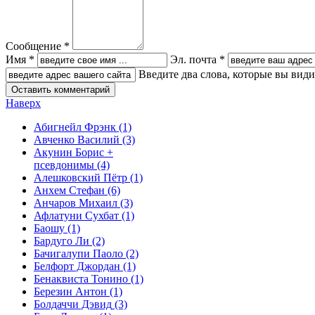
Сообщение *
Имя *
Эл. почта *
Введите два слова, которые вы вид
Наверх
Абигнейл Фрэнк
(1)
Авченко Василий
(3)
Акунин Борис +
псевдонимы
(4)
Алешковский Пётр
(1)
Анхем Стефан
(6)
Анчаров Михаил
(3)
Афлатуни Сухбат
(1)
Баошу
(1)
Бардуго Ли
(2)
Бачигалупи Паоло
(2)
Белфорт Джордан
(1)
Бенаквиста Тонино
(1)
Березин Антон
(1)
Болдаччи Дэвид
(3)