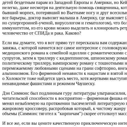
детей бездетным парам из Западной Европы и Америки, но Ке
нелегко, даже несмотря на деятельную помощь священника, кото
бывший морпех, потерявший во Вьетнаме ногу и друг всесильно
все барьеры, доктор вывозит малыша в Америку, где выясняет (
но супергероиней-ученой, вирусологом и гематологом), что бо
иммунитетом, из его крови можно выделить и клонировать рет
человечество от СПИДа и рака. Каково?
Если вы думаете, что я вот прямо тут пересказала вам содержан
завязка, с которой начнется все самое интересное с головокр
медицинского романа к семейной идиллии с романтическими 
супругов, затем к триллеру с киднеппингом, шпионскому роман
политическому триллеру, вампирскому роману с тошнотными 
перемежаемому любовными сценами на грани софтпорно, вне
альпинизмом. Его фирменной ненависти к нацистам и взятой н
о Холокосте тоже найдется здесь место, хотя жертвами выступят
ненавидимые фашистами и режимом Чаушеску.
Дэн Симмонс был подлинным гуру литературы ультранасилия, 
читательской способности к восприятию – фирменная фишка его 
менял незыблемую на протяжении тысячелетий литературную п
жанровому кроссоверу, распробовав который, к чистому жанру в
объемы (Симмонс тяготел к "кирпичам") скорее оттолкнут масс
И все же, если вы цените качественную приключенческую инте