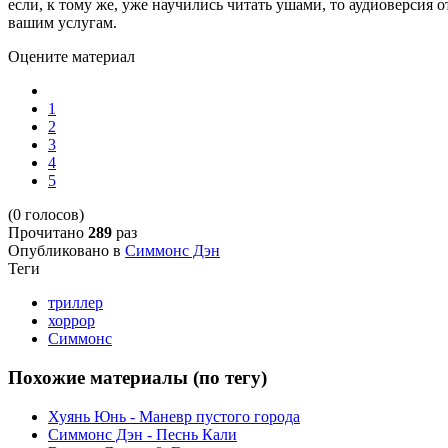
если, к тому же, уже научились читать ушами, то аудиоверсия о
вашим услугам.
Оцените материал
1
2
3
4
5
(0 голосов)
Прочитано
289
раз
Опубликовано в
Симмонс Дэн
Теги
триллер
хоррор
Симмонс
Похожие материалы (по тегу)
Хуянь Юнь - Маневр пустого города
Симмонс Дэн - Песнь Кали