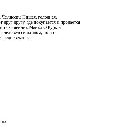
Чаушеску. Нищая, голодная,
 друг другу, где покупается и продается
ский священник Майкл О'Рурк и
с человеческим злом, но и с
Средневековья.
ства