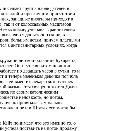
у посещает группа наблюдателей в
под эгидой и при личном присутствии
ицах, западные визитеры приходят в
, так и от колоссальных масштабов,
 Немыслимое, учитывая сравнительно
выясняется достаточно скоро, в
крови больным детям, причем платными
тся в антисанитарных условиях, когда
кружной детской больнице Бухареста,
коллег. Она тут с визитом по линии
ботает по двадцать часов в сутки, то и
т и теперь маленькая девочка погибла
вела ей вместе с лекарством пузырек
домой вызывается священник отец Джон
 здесь по своим католическим
обществе неловкость, но потом,
му очень привязалась, у малыша
условленное и в Штатах его могли бы
 Кейт понимает, что это именно то, о
и успела поставить на поток продажу