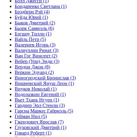
Болл Джесси
(1)
Бондаренко Светлана
(1)
Брэдбери Рэй
(4)
Буйда Юрий
(1)
Быков Дмитрий
(2)
Бьорк Самюэль
(6)
Бэгшоу Тилли
(1)
Вайль Петр
(5)
Валериев Игорь
(3)
Валиуллин Ринат
(3)
Ван Гог Винсент
(2)
Вейер (Уир) Энди
(3)
Вердон Джон
(8)
Веркин Эдуард
(2)
Виногродский Бронислав
(3)
Вишневский Януш Леон
(1)
Внуков Николай
(1)
Водолазкин Евгений
(1)
Вьет Тхань Нгуен
(1)
Гарднер Эрл Стенли
(3)
Гарсиа Маркес Габриэль
(5)
Гейман Нил
(5)
Гжендович Ярослав
(7)
Глуховский Дмитрий
(1)
Говард Роберт
(1)