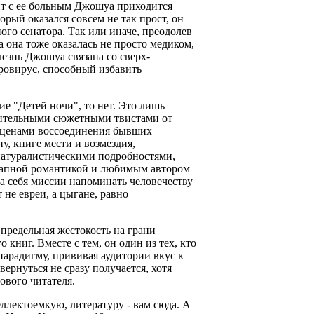
йт с ее больным Джошуа приходится
рый оказался совсем не так прост, он
го сенатора. Так или иначе, преодолев
а она тоже оказалась не просто медиком,
лезнь Джошуа связана со сверх-
ровирус, способный избавить
ие "Детей ночи", то нет. Это лишь
ужительными сюжетными твистами от
сценами воссоединения бывших
у, книге мести и возмездия,
натуралистическими подробностями,
запной романтикой и любимым автором
а себя миссии напоминать человечеству
 не евреи, а цыгане, равно
предельная жестокость на грани
книг. Вместе с тем, он один из тех, кто
арадигму, прививая аудитории вкус к
ернуться не сразу получается, хотя
ового читателя.
ллектоемкую, литературу - вам сюда. А