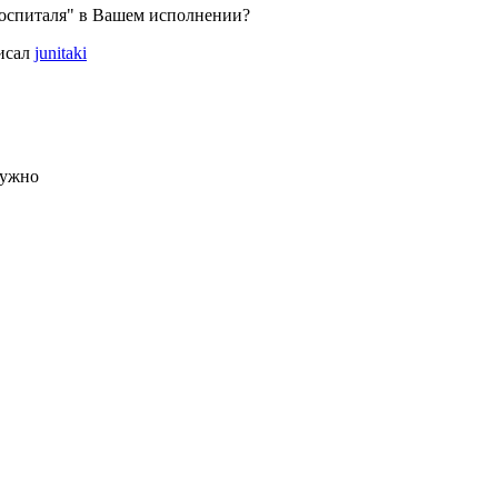
госпиталя" в Вашем исполнении?
исал
junitaki
нужно