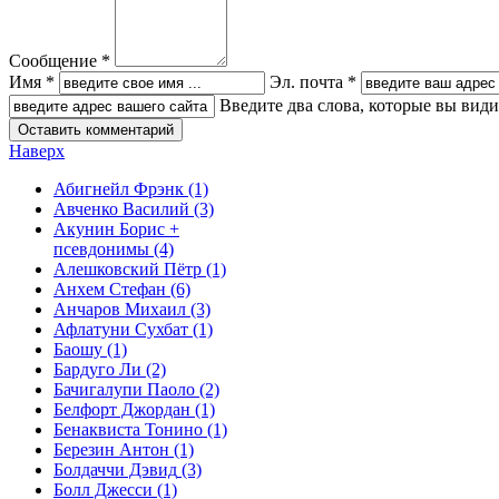
Сообщение *
Имя *
Эл. почта *
Введите два слова, которые вы вид
Наверх
Абигнейл Фрэнк
(1)
Авченко Василий
(3)
Акунин Борис +
псевдонимы
(4)
Алешковский Пётр
(1)
Анхем Стефан
(6)
Анчаров Михаил
(3)
Афлатуни Сухбат
(1)
Баошу
(1)
Бардуго Ли
(2)
Бачигалупи Паоло
(2)
Белфорт Джордан
(1)
Бенаквиста Тонино
(1)
Березин Антон
(1)
Болдаччи Дэвид
(3)
Болл Джесси
(1)