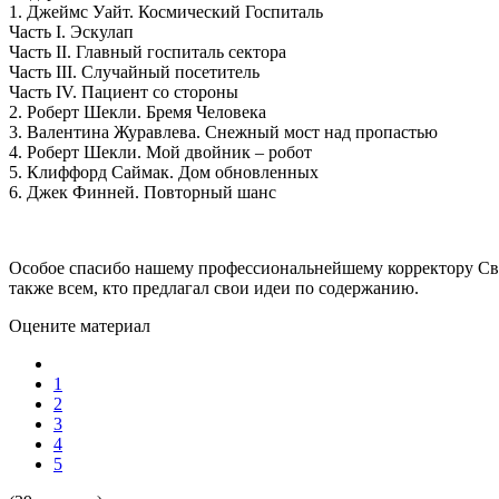
1. Джеймс Уайт. Космический Госпиталь
Часть I. Эскулап
Часть II. Главный госпиталь сектора
Часть III. Случайный посетитель
Часть IV. Пациент со стороны
2. Роберт Шекли. Бремя Человека
3. Валентина Журавлева. Снежный мост над пропастью
4. Роберт Шекли. Мой двойник – робот
5. Клиффорд Саймак. Дом обновленных
6. Джек Финней. Повторный шанс
Особое спасибо нашему профессиональнейшему корректору Свет
также всем, кто предлагал свои идеи по содержанию.
Оцените материал
1
2
3
4
5