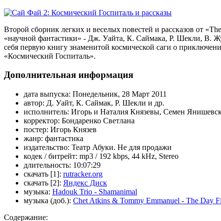
Второй сборник легких и веселых повестей и рассказов от «The
«научной фантастики» - Дж. Уайта, К. Саймака, Р. Шекли, В. 
себя первую книгу знаменитой космической саги о приключени
«Космический Госпиталь».
Дополнительная информация
дата выпуска:
Понедельник, 28 Март 2011
автор:
Д. Уайт, К. Саймак, Р. Шекли и др.
исполнитель:
Игорь и Наталия Князевы, Семен Янишевс
корректор:
Бондаренко Светлана
постер:
Игорь Князев
жанр:
фантастика
издательство:
Театр Абуки. Не для продажи
кодек / битрейт:
mp3 / 192 kbps, 44 kHz, Stereo
длительность:
10:07:29
скачать [1]:
rutracker.org
скачать [2]:
Яндекс Диск
музыка:
Hadouk Trio - Shamanimal
музыка (доб.):
Chet Atkins & Tommy Emmanuel - The Day Fi
Содержание: