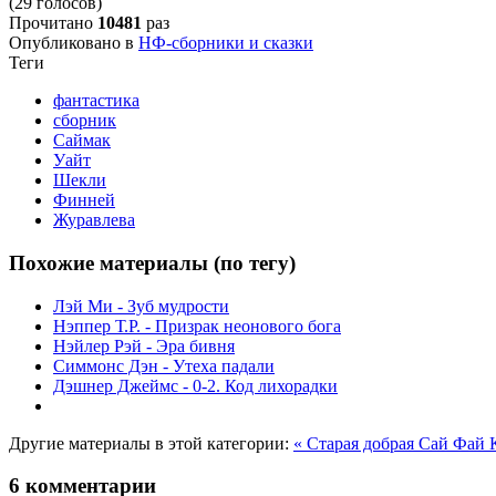
(29 голосов)
Прочитано
10481
раз
Опубликовано в
НФ-сборники и сказки
Теги
фантастика
сборник
Саймак
Уайт
Шекли
Финней
Журавлева
Похожие материалы (по тегу)
Лэй Ми - Зуб мудрости
Нэппер Т.Р. - Призрак неонового бога
Нэйлер Рэй - Эра бивня
Симмонс Дэн - Утеха падали
Дэшнер Джеймс - 0-2. Код лихорадки
Другие материалы в этой категории:
« Старая добрая Сай Фай
6
комментарии