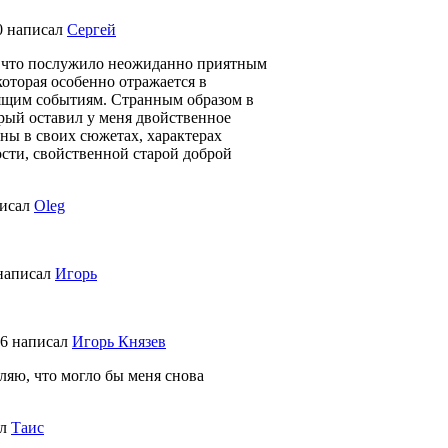
0
написал
Сергей
, что послужило неожиданно приятным
оторая особенно отражается в
дящим событиям. Странным образом в
рый оставил у меня двойственное
ны в своих сюжетах, характерах
сти, свойственной старой доброй
исал
Oleg
написал
Игорь
26
написал
Игорь Князев
вляю, что могло бы меня снова
ал
Таис