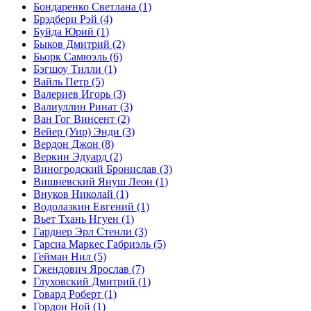
Бондаренко Светлана
(1)
Брэдбери Рэй
(4)
Буйда Юрий
(1)
Быков Дмитрий
(2)
Бьорк Самюэль
(6)
Бэгшоу Тилли
(1)
Вайль Петр
(5)
Валериев Игорь
(3)
Валиуллин Ринат
(3)
Ван Гог Винсент
(2)
Вейер (Уир) Энди
(3)
Вердон Джон
(8)
Веркин Эдуард
(2)
Виногродский Бронислав
(3)
Вишневский Януш Леон
(1)
Внуков Николай
(1)
Водолазкин Евгений
(1)
Вьет Тхань Нгуен
(1)
Гарднер Эрл Стенли
(3)
Гарсиа Маркес Габриэль
(5)
Гейман Нил
(5)
Гжендович Ярослав
(7)
Глуховский Дмитрий
(1)
Говард Роберт
(1)
Гордон Ной
(1)