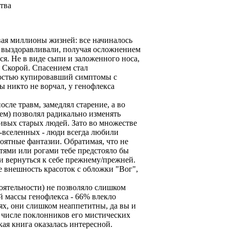
ства
вая миллионы жизней: все начиналось
е выздоравливали, получая осложнением
я. Не в виде сыпи и заложенного носа,
 Скорой. Спасением стал
ностью купировавший симптомы с
ы никто не ворчал, у генофлекса
осле травм, замедлял старение, а во
м) позволял радикально изменять
сивых старых людей. Зато во множестве
-вселенных - люди всегда любили
роятные фантазии. Обратимая, что не
гтями или рогами тебе предстояло бы
и вернуться к себе прежнему/прежней.
 внешность красоток с обложки "Вог",
оятельности) не позволяло слишком
й массы генофлекса - 66% влекло
ях, они слишком неаппетитны, да вы и
в числе поклонников его мистических
ая книга оказалась интересной.