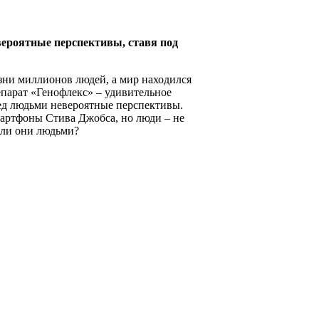
вероятные перспективы, ставя под
зни миллионов людей, а мир находился
епарат «Генофлекс» – удивительное
ред людьми невероятные перспективы.
мартфоны Стива Джобса, но люди – не
я ли они людьми?