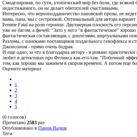
Смоделировав, по сути, утопический мир без боли, где всякий 
недостижимого, он не делает обитателей счастливыми.
Интересно, что верноподданичество пановской прозы, не ведет
мама, папа. мы с сестренкой. Оптимальный для автора вариан
Femme Fatal на роли героини. Двухмерная плоскость его персо
уже не багом, а фичей: "Зато у него "в фантастическое" хорошо 
фантастическая составляющая, с доппелями, виртуальными по
Разлома, с поисками поставщиков поддельного генофлекса в с
Джонсоном - прямо очень бодрая.
И еще одно, за что я благодарна автору - в романе практически
любит в детективах про Феликса как-его-там. "Побочный эффек
том, как хорошо мы заживем в скором времени. А потом еще бо
Оцените материал
1
2
3
4
5
(0 голосов)
Прочитано
2583
раз
Опубликовано в
Панов Вадим
Теги