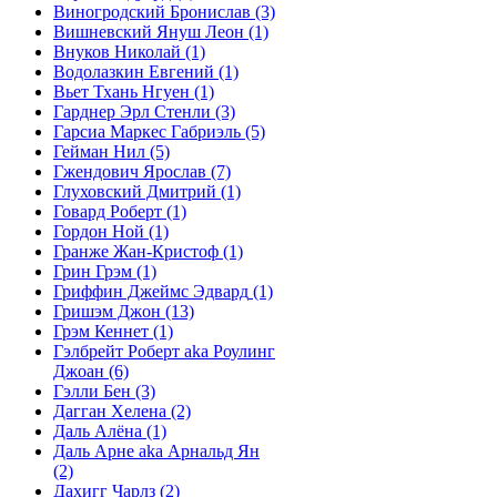
Виногродский Бронислав
(3)
Вишневский Януш Леон
(1)
Внуков Николай
(1)
Водолазкин Евгений
(1)
Вьет Тхань Нгуен
(1)
Гарднер Эрл Стенли
(3)
Гарсиа Маркес Габриэль
(5)
Гейман Нил
(5)
Гжендович Ярослав
(7)
Глуховский Дмитрий
(1)
Говард Роберт
(1)
Гордон Ной
(1)
Гранже Жан-Кристоф
(1)
Грин Грэм
(1)
Гриффин Джеймс Эдвард
(1)
Гришэм Джон
(13)
Грэм Кеннет
(1)
Гэлбрейт Роберт aka Роулинг
Джоан
(6)
Гэлли Бен
(3)
Дагган Хелена
(2)
Даль Алёна
(1)
Даль Арне aka Арнальд Ян
(2)
Дахигг Чарлз
(2)