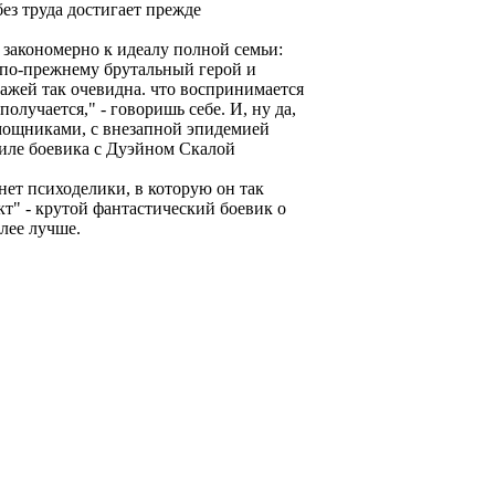
без труда достигает прежде
 закономерно к идеалу полной семьи:
т по-прежнему брутальный герой и
нажей так очевидна. что воспринимается
получается," - говоришь себе. И, ну да,
мощниками, с внезапной эпидемией
тиле боевика с Дуэйном Скалой
 нет психоделики, в которую он так
т" - крутой фантастический боевик о
лее лучше.