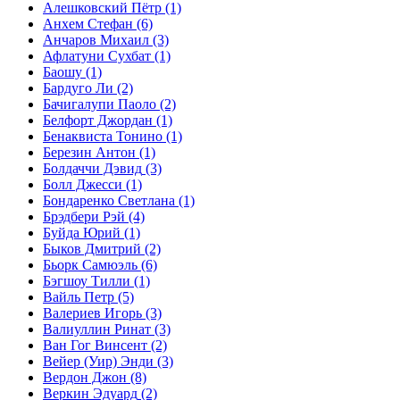
Алешковский Пётр
(1)
Анхем Стефан
(6)
Анчаров Михаил
(3)
Афлатуни Сухбат
(1)
Баошу
(1)
Бардуго Ли
(2)
Бачигалупи Паоло
(2)
Белфорт Джордан
(1)
Бенаквиста Тонино
(1)
Березин Антон
(1)
Болдаччи Дэвид
(3)
Болл Джесси
(1)
Бондаренко Светлана
(1)
Брэдбери Рэй
(4)
Буйда Юрий
(1)
Быков Дмитрий
(2)
Бьорк Самюэль
(6)
Бэгшоу Тилли
(1)
Вайль Петр
(5)
Валериев Игорь
(3)
Валиуллин Ринат
(3)
Ван Гог Винсент
(2)
Вейер (Уир) Энди
(3)
Вердон Джон
(8)
Веркин Эдуард
(2)