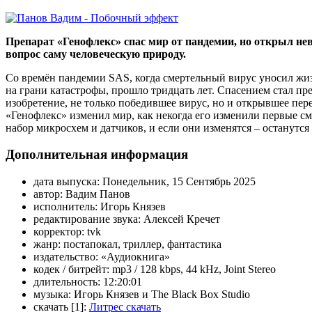
Препарат «Генофлекс» спас мир от пандемии, но открыл не
вопрос саму человеческую природу.
Со времён пандемии SAS, когда смертельный вирус уносил жи
на грани катастрофы, прошло тридцать лет. Спасением стал пр
изобретение, не только победившее вирус, но и открывшее пе
«Генофлекс» изменил мир, как некогда его изменили первые с
набор микросхем и датчиков, и если они изменятся – останутс
Дополнительная информация
дата выпуска:
Понедельник, 15 Сентябрь 2025
автор:
Вадим Панов
исполнитель:
Игорь Князев
редактирование звука:
Алексей Кречет
корректор:
tvk
жанр:
постапокал, триллер, фантастика
издательство:
«Аудиокнига»
кодек / битрейт:
mp3 / 128 kbps, 44 kHz, Joint Stereo
длительность:
12:20:01
музыка:
Игорь Князев и The Black Box Studio
скачать [1]:
Литрес скачать