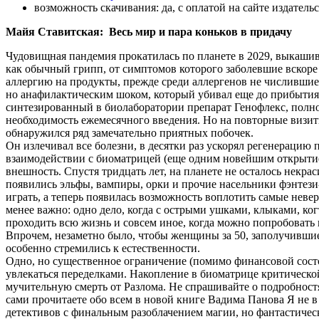
возможность скачивания:
да, с оплатой на сайте издатель
Майя Ставитская: Весь мир и пара коньков в придачу
Чудовищная пандемия прокатилась по планете в 2029, выкаши
как обычный грипп, от симптомов которого заболевшие вскор
аллергию на продукты, прежде среди аллергенов не числившиес
но анафилактическим шоком, который убивал еще до прибытия
синтезированный в биолаборатории препарат Генофлекс, пол
необходимость ежемесячного введения. Но на повторные визит
обнаружился ряд замечательно приятных побочек.
Он излечивал все болезни, в десятки раз ускорял регенерацию п
взаимодействии с биоматрицей (еще одним новейшим открытие
внешность. Спустя тридцать лет, на планете не осталось некра
появились эльфы, вампиры, орки и прочие насельники фэнтези
играть, а теперь появилась возможность воплотить самые неве
менее важно: одно дело, когда с острыми ушками, клыками, ко
проходить всю жизнь и совсем иное, когда можно попробовать 
Впрочем, незаметно было, чтобы женщины за 50, заполучившие
особенно стремились к естественности.
Одно, но существенное ограничение (помимо финансовой сост
увлекаться переделками. Накопление в биоматрице критическо
мучительную смерть от Разлома. Не спрашивайте о подробност
сами прочитаете обо всем в новой книге Вадима Панова Я не 
детективов с финальным разоблачением магии, но фантастическ