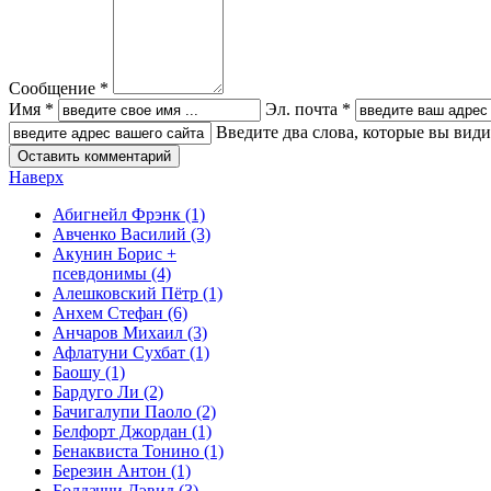
Сообщение *
Имя *
Эл. почта *
Введите два слова, которые вы вид
Наверх
Абигнейл Фрэнк
(1)
Авченко Василий
(3)
Акунин Борис +
псевдонимы
(4)
Алешковский Пётр
(1)
Анхем Стефан
(6)
Анчаров Михаил
(3)
Афлатуни Сухбат
(1)
Баошу
(1)
Бардуго Ли
(2)
Бачигалупи Паоло
(2)
Белфорт Джордан
(1)
Бенаквиста Тонино
(1)
Березин Антон
(1)
Болдаччи Дэвид
(3)