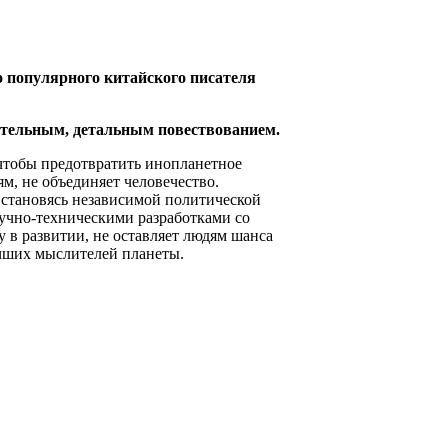
 популярного китайского писателя
ительным, детальным повествованием.
 чтобы предотвратить инопланетное
м, не объединяет человечество.
 становясь независимой политической
научно-техническими разработками со
 в развитии, не оставляет людям шанса
чших мыслителей планеты.