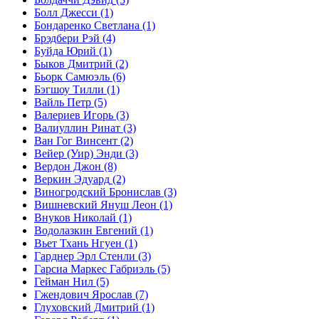
Болл Джесси
(1)
Бондаренко Светлана
(1)
Брэдбери Рэй
(4)
Буйда Юрий
(1)
Быков Дмитрий
(2)
Бьорк Самюэль
(6)
Бэгшоу Тилли
(1)
Вайль Петр
(5)
Валериев Игорь
(3)
Валиуллин Ринат
(3)
Ван Гог Винсент
(2)
Вейер (Уир) Энди
(3)
Вердон Джон
(8)
Веркин Эдуард
(2)
Виногродский Бронислав
(3)
Вишневский Януш Леон
(1)
Внуков Николай
(1)
Водолазкин Евгений
(1)
Вьет Тхань Нгуен
(1)
Гарднер Эрл Стенли
(3)
Гарсиа Маркес Габриэль
(5)
Гейман Нил
(5)
Гжендович Ярослав
(7)
Глуховский Дмитрий
(1)