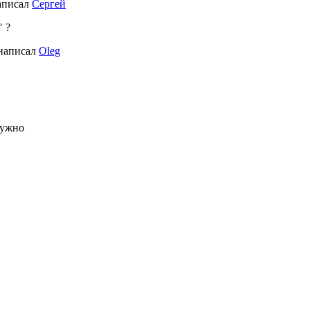
аписал
Сергей
" ?
написал
Oleg
нужно