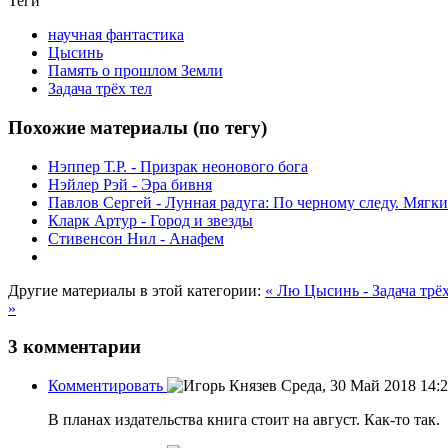
Теги
научная фантастика
Цысинь
Память о прошлом Земли
Задача трёх тел
Похожие материалы (по тегу)
Нэппер Т.Р. - Призрак неонового бога
Нэйлер Рэй - Эра бивня
Павлов Сергей - Лунная радуга: По черному следу. Мягки
Кларк Артур - Город и звезды
Стивенсон Нил - Анафем
Другие материалы в этой категории:
« Лю Цысинь - Задача трё
»
3
комментарии
Комментировать
Среда, 30 Май 2018 14:
В планах издательства книга стоит на август. Как-то так.