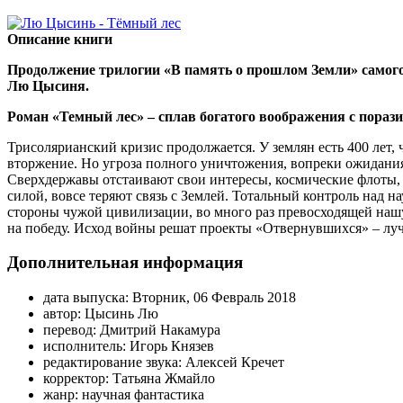
Описание книги
Продолжение трилогии «В память о прошлом Земли» самого
Лю Цысиня.
Роман «Темный лес» – сплав богатого воображения с пораз
Трисолярианский кризис продолжается. У землян есть 400 лет,
вторжение. Но угроза полного уничтожения, вопреки ожидания
Сверхдержавы отстаивают свои интересы, космические флоты,
силой, вовсе теряют связь с Землей. Тотальный контроль над 
стороны чужой цивилизации, во много раз превосходящей нашу
на победу. Исход войны решат проекты «Отвернувшихся» – лу
Дополнительная информация
дата выпуска:
Вторник, 06 Февраль 2018
автор:
Цысинь Лю
перевод:
Дмитрий Накамура
исполнитель:
Игорь Князев
редактирование звука:
Алексей Кречет
корректор:
Татьяна Жмайло
жанр:
научная фантастика