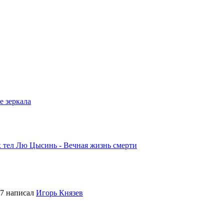
е зеркала
х тел
Лю Цысинь - Вечная жизнь смерти
27
написал
Игорь Князев