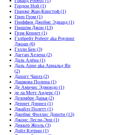
Говард Роберт
(1)
Гордон Ной
(1)
Гранже Жан-Кристоф
(1)
Грин Грэм
(1)
Гриффин Джеймс Эдвард
(1)
Гришэм Джон
(13)
Грэм Кеннет
(1)
Гэлбрейт Роберт aka Роулинг
Джоан
(6)
Гэлли Бен
(3)
Дагган Хелена
(2)
Даль Алёна
(1)
Даль Арне aka Арнальд Ян
(2)
Дахигг Чарлз
(2)
Дашкова Полина
(1)
Де Амичис Эдмондо
(1)
де ла Мотт Андерс
(1)
Дезомбре Дарья
(2)
Деннет Дэниел
(1)
Джайлз Полетт
(1)
Джеймс Филлис Дороти
(13)
Джонс Лесли-Энн
(1)
Диккер Жоэль
(3)
Дойл Кэтрин
(1)