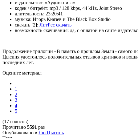
издательство:
«Аудиокнига»
кодек / битрейт:
mp3 / 128 kbps, 44 kHz, Joint Stereo
длительность:
23:20:41
музыка:
Игорь Князев и The Black Box Studio
скачать [2]:
ЛитРес скачать
возможность скачивания:
да, с оплатой на сайте издатель
Продолжение трилогии «В память о прошлом Земли» самого по
Цысиня удостоилось положительных отзывов критиков и вош
последних лет.
Оцените материал
1
2
3
4
5
(17 голосов)
Прочитано
5591
раз
Опубликовано в
Лю Цысинь