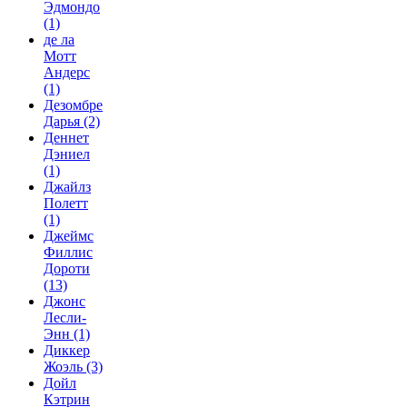
Эдмондо
(1)
де ла
Мотт
Андерс
(1)
Дезомбре
Дарья
(2)
Деннет
Дэниел
(1)
Джайлз
Полетт
(1)
Джеймс
Филлис
Дороти
(13)
Джонс
Лесли-
Энн
(1)
Диккер
Жоэль
(3)
Дойл
Кэтрин