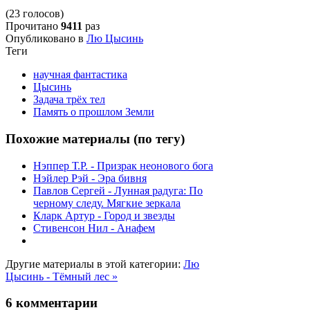
(23 голосов)
Прочитано
9411
раз
Опубликовано в
Лю Цысинь
Теги
научная фантастика
Цысинь
Задача трёх тел
Память о прошлом Земли
Похожие материалы (по тегу)
Нэппер Т.Р. - Призрак неонового бога
Нэйлер Рэй - Эра бивня
Павлов Сергей - Лунная радуга: По
черному следу. Мягкие зеркала
Кларк Артур - Город и звезды
Стивенсон Нил - Анафем
Другие материалы в этой категории:
Лю
Цысинь - Тёмный лес »
6
комментарии