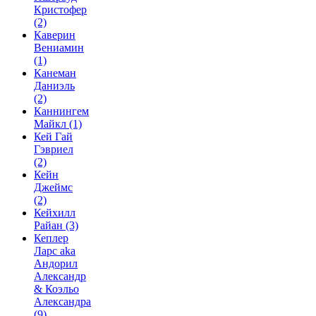
Кристофер
(2)
Каверин
Вениамин
(1)
Канеман
Даниэль
(2)
Каннингем
Майкл
(1)
Кей Гай
Гэвриел
(2)
Кейн
Джеймс
(2)
Кейхилл
Райан
(3)
Кеплер
Ларс aka
Андорил
Александр
& Коэльо
Александра
(9)