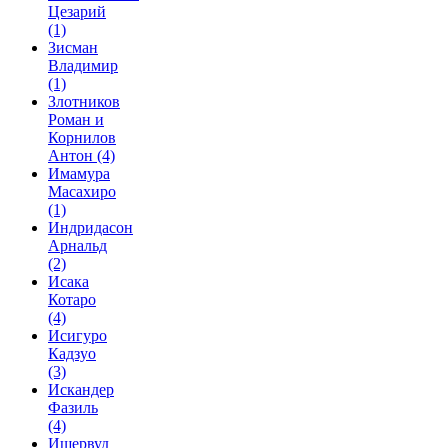
Цезарий
(1)
Зисман
Владимир
(1)
Злотников
Роман и
Корнилов
Антон
(4)
Имамура
Масахиро
(1)
Индридасон
Арнальд
(2)
Исака
Котаро
(4)
Исигуро
Кадзуо
(3)
Искандер
Фазиль
(4)
Ишервуд