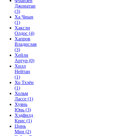
Франзен
Джонатан
(3)
Ха Чиын
(1)
Хаксли
Олдос
(4)
Хапров
Владислав
(3)
Хейли
Артур
(0)
Хилл
Нейтан
(1)
Хо Тхэён
(1)
Хольм
Лассе
(1)
Хуянь
Юнь
(3)
Хэдфилд
Крис
(1)
Цинь
Мин
(2)