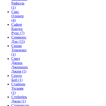
Рафаэль
(1)
Сакс
Оливер
(4)
Сафон
Карлос
Руис
(7)
Симмонс
Дэн
(15)
Сираи
Томоюки
(1)
Смит
Джеки,
Дженкинс
Джим
(1)
Спитц
Боб
(1)
Стайрон
Уильям
(1)
Стейнбек
Джон
(1)
Стивенсон