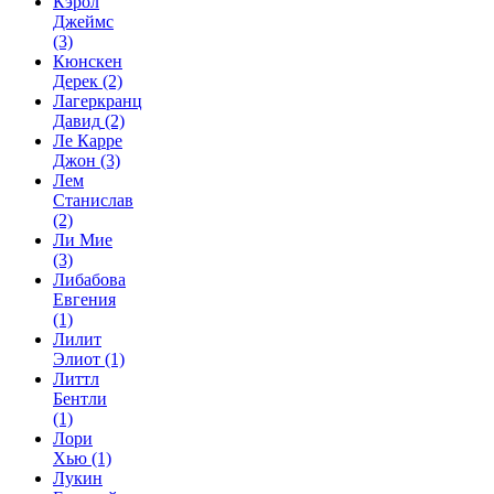
Кэрол
Джеймс
(3)
Кюнскен
Дерек
(2)
Лагеркранц
Давид
(2)
Ле Карре
Джон
(3)
Лем
Станислав
(2)
Ли Мие
(3)
Либабова
Евгения
(1)
Лилит
Элиот
(1)
Литтл
Бентли
(1)
Лори
Хью
(1)
Лукин