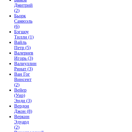
Дмитрий
(2)
Бьорк
Самюэль
(6)
Бэгшоу
Тилли
(1)
Вайль
Петр
(5)
Валериев
Игорь
(3)
Валиуллин
Ринат
(3)
Ван Гог
Винсент
(2)
Вейер
(Уир)
Энди
(3)
Вердон
Джон
(8)
Веркин
Эдуард
(2)