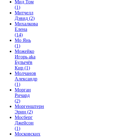
Мид Том
(1)
Митчелл
Дэвид
(2)
Михалкова
Елена
(14)
Мо Янь
(1)
Можейко
Игорь aka
Булычёв
Кир
(1)
Молчанов
Александр
(1)
Морган
Ричард
(2)
Моргенштерн
Эрин
(2)
Мосберг
Джейсон
(1)
Московских