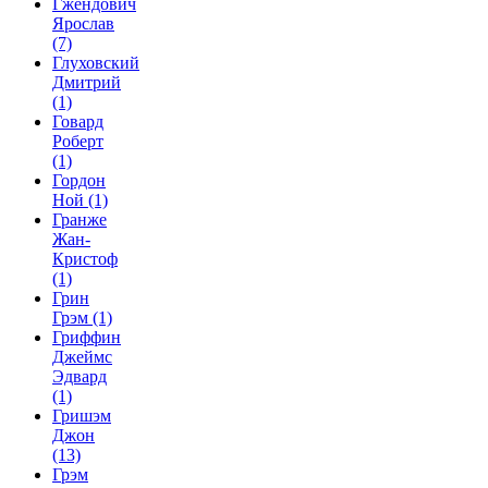
Гжендович
Ярослав
(7)
Глуховский
Дмитрий
(1)
Говард
Роберт
(1)
Гордон
Ной
(1)
Гранже
Жан-
Кристоф
(1)
Грин
Грэм
(1)
Гриффин
Джеймс
Эдвард
(1)
Гришэм
Джон
(13)
Грэм