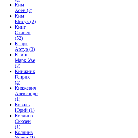
Ким
Хоён
(2)
Ким
Ынсук
(2)
Кинг
Стивен
(52)
Кларк
Артур
(3)
Клинг
Марк-Уве
(2)
Книжник
Генрих
(4)
Княжевич
Александр
(1)
Коваль
Юрий
(1)
Коллинз
Сьюзен
(1)
Коллинз
Уилки
(1)