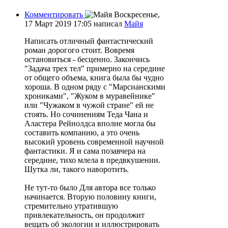
Комментировать
Воскресенье,
17 Март 2019 17:05
написал
Майя
Написать отличный фантастический
роман дорогого стоит. Вовремя
остановиться - бесценно. Закончись
"Задача трех тел" примерно на середине
от общего объема, книга была бы чудно
хороша. В одном ряду с "Марсианскими
хрониками", "Жуком в муравейнике"
или "Чужаком в чужой стране" ей не
стоять. Но сочинениям Теда Чана и
Аластера Рейнолдса вполне могла бы
составить компанию, а это очень
высокий уровень современной научной
фантастики. Я и сама позавчера на
середине, тихо млела в предвкушении.
Шутка ли, такого наворотить.
Не тут-то было Для автора все только
начинается. Вторую половину книги,
стремительно утратившую
привлекательность, он продолжит
вещать об экологии и иллюстрировать