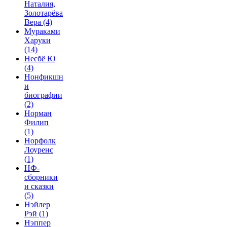
Наталия,
Золотарёва
Вера
(4)
Мураками
Харуки
(14)
Несбё Ю
(4)
Нонфикшн
и
биографии
(2)
Норман
Филип
(1)
Норфолк
Лоуренс
(1)
НФ-
сборники
и сказки
(5)
Нэйлер
Рэй
(1)
Нэппер