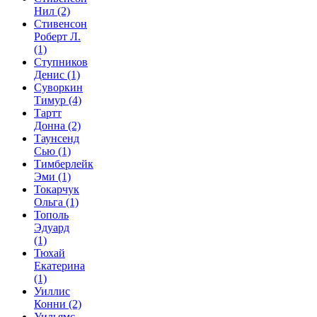
Нил
(2)
Стивенсон
Роберт Л.
(1)
Ступников
Денис
(1)
Суворкин
Тимур
(4)
Тартт
Донна
(2)
Таунсенд
Сью
(1)
Тимберлейк
Эми
(1)
Токарчук
Ольга
(1)
Тополь
Эдуард
(1)
Тюхай
Екатерина
(1)
Уиллис
Конни
(2)
Уильямс