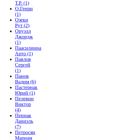
Т.Р.
(1)
О.Генри
(1)
Озеки
Рут
(2)
Оруэлл
Джордж
(1)
Паасилинна
Арто
(1)
Павлов
Сергей
(1)
Панов
Вадим
(6)
Пастернак
Юрий
(1)
Пелевин
Виктор
(4)
Пеннак
Даниэль
(7)
Петросян
Мариам