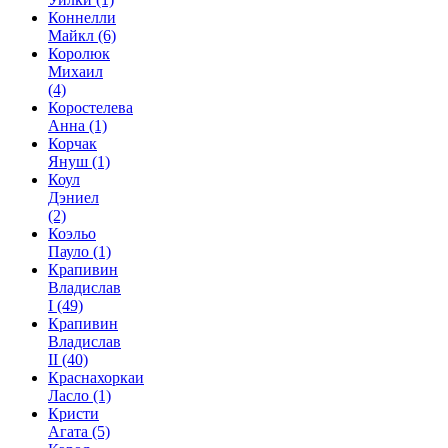
Коннелли
Майкл
(6)
Королюк
Михаил
(4)
Коростелева
Анна
(1)
Корчак
Януш
(1)
Коул
Дэниел
(2)
Коэльо
Пауло
(1)
Крапивин
Владислав
I
(49)
Крапивин
Владислав
II
(40)
Краснахоркаи
Ласло
(1)
Кристи
Агата
(5)