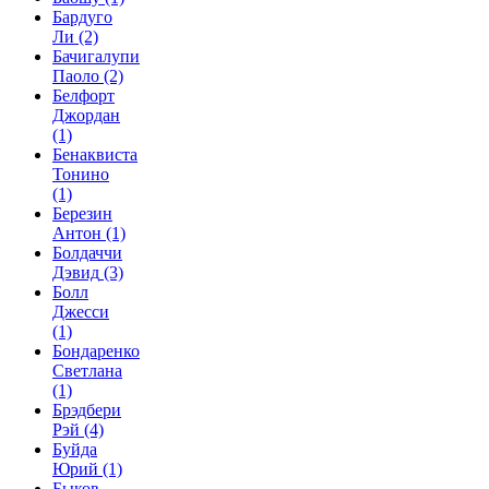
Бардуго
Ли
(2)
Бачигалупи
Паоло
(2)
Белфорт
Джордан
(1)
Бенаквиста
Тонино
(1)
Березин
Антон
(1)
Болдаччи
Дэвид
(3)
Болл
Джесси
(1)
Бондаренко
Светлана
(1)
Брэдбери
Рэй
(4)
Буйда
Юрий
(1)
Быков