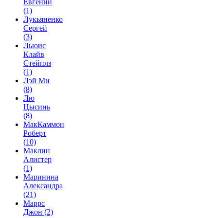
Евгений
(1)
Лукьяненко
Сергей
(3)
Льюис
Клайв
Стейплз
(1)
Лэй Ми
(8)
Лю
Цысинь
(8)
МакКаммон
Роберт
(10)
Маклин
Алистер
(1)
Маринина
Александра
(21)
Маррс
Джон
(2)