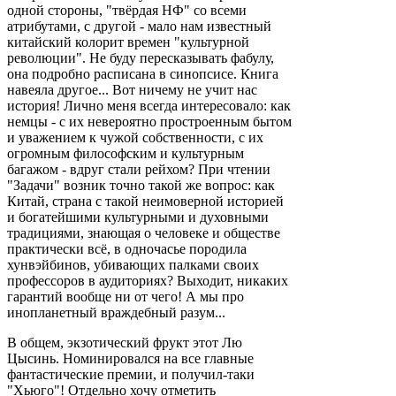
одной стороны, "твёрдая НФ" со всеми
атрибутами, с другой - мало нам известный
китайский колорит времен "культурной
революции". Не буду пересказывать фабулу,
она подробно расписана в синопсисе. Книга
навеяла другое... Вот ничему не учит нас
история! Лично меня всегда интересовало: как
немцы - с их невероятно простроенным бытом
и уважением к чужой собственности, с их
огромным философским и культурным
багажом - вдруг стали рейхом? При чтении
"Задачи" возник точно такой же вопрос: как
Китай, страна с такой неимоверной историей
и богатейшими культурными и духовными
традициями, знающая о человеке и обществе
практически всё, в одночасье породила
хунвэйбинов, убивающих палками своих
профессоров в аудиториях? Выходит, никаких
гарантий вообще ни от чего! А мы про
инопланетный враждебный разум...
В общем, экзотический фрукт этот Лю
Цысинь. Номинировался на все главные
фантастические премии, и получил-таки
"Хьюго"! Отдельно хочу отметить