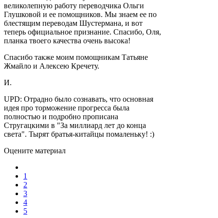
великолепную работу переводчика Ольги
Глушковой и ее помощников. Мы знаем ее по
блестящим переводам Шустермана, и вот
теперь официальное признание. Спасибо, Оля,
планка твоего качества очень высока!
Спасибо также моим помощникам Татьяне
Жмайло и Алексею Кречету.
И.
UPD: Отрадно было сознавать, что основная
идея про торможение прогресса была
полностью и подробно прописана
Стругацкими в "За миллиард лет до конца
света". Тырят братья-китайцы помаленьку! :)
Оцените материал
1
2
3
4
5