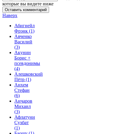
которые вы видите ниже
Наверх
Абигнейл
Фрэнк
(1)
Авченко
Василий
(3)
Акунин
Борис +
псевдонимы
(4)
Алешковский
Пётр
(1)
Анхем
Стефан
(6)
Анчаров
Михаил
(3)
Афлатуни
Сухбат
(1)
Баошу
(1)