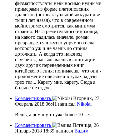
физматпостулаты невыносимо нудными
примерами в форме платоновских
диалогов (остроактуальной аккурат две
тыщи лет назад), что в современном
мейнстриме смотрится, как минимум,
странно. Из стремительного иноходца,
на какого садилась вначале, роман
превращается в жутко упрямого осла,
которого уж и не чаешь до стойла
дотолкать. А когда это наконец
случается, заглядываешь в аннотации
двух других переведенных книг
китайского гения; понимаешь. что они -
продолжение навязшей в зубах задачи
трех тел... Карету мне, карету. Сюда я
больше не ездок.
Комментировать
Вторник, 27
Февраль 2018 06:41
написал
Nikolai
Вешь, а роману то уже более 10 лет..
Комментировать
Пятница, 26
Январь 2018 18:39
написал
Вадим