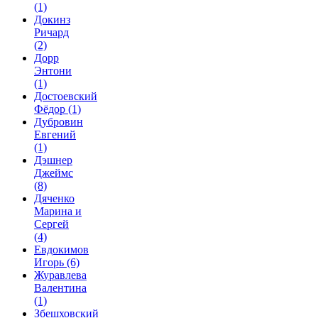
(1)
Докинз
Ричард
(2)
Дорр
Энтони
(1)
Достоевский
Фёдор
(1)
Дубровин
Евгений
(1)
Дэшнер
Джеймс
(8)
Дяченко
Марина и
Сергей
(4)
Евдокимов
Игорь
(6)
Журавлева
Валентина
(1)
Збешховский