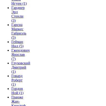
Нгуен
(1)
Гарднер
Эрл
Стенли
(3)
Гарсиа
Маркес
Габриэль
(5)
Гейман
Нил
(5)
Гжендович
Ярослав
(7)
Глуховский
Дмитрий
(1)
Говард
Роберт
(1)
Гордон
Ной
(1)
Гранже
Жан-
Кристоф