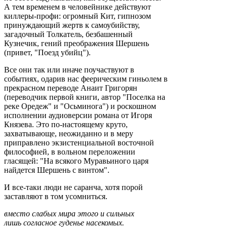
А тем временем в человейнике действуют
киллеры-профи: огромный Кит, гипнозом
принуждающий жертв к самоубийству,
загадочный Толкатель, безбашенный
Кузнечик, гений преображения Шершень
(привет, "Поезд убийц").
Все они так или иначе поучаствуют в
событиях, одарив нас феерическим гиньолем в
прекрасном переводе Анаит Григорян
(переводчик первой книги, автор "Поселка на
реке Оредеж" и "Осьминога") и роскошном
исполнении аудиоверсии романа от Игоря
Князева. Это по-настоящему круто,
захватывающе, неожиданно и в меру
приправлено экзистенциальной восточной
философией, в вольном переложении
гласящей: "На всякого Муравьиного царя
найдется Шершень с винтом".
И все-таки люди не саранча, хотя порой
заставляют в том усомниться.
вместо слабых мира этого и сильных
лишь согласное гуденье насекомых.