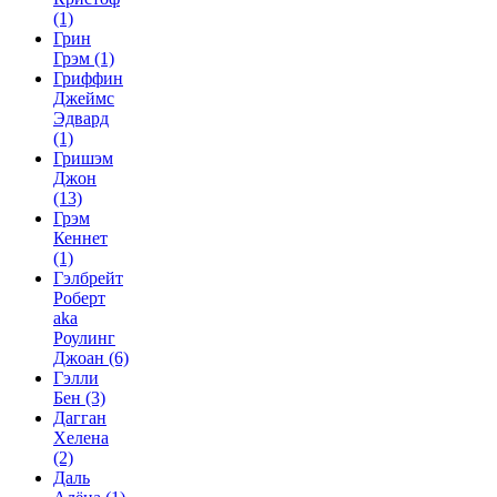
(1)
Грин
Грэм
(1)
Гриффин
Джеймс
Эдвард
(1)
Гришэм
Джон
(13)
Грэм
Кеннет
(1)
Гэлбрейт
Роберт
aka
Роулинг
Джоан
(6)
Гэлли
Бен
(3)
Дагган
Хелена
(2)
Даль