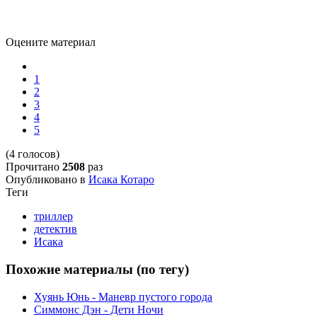
Оцените материал
1
2
3
4
5
(4 голосов)
Прочитано
2508
раз
Опубликовано в
Исака Котаро
Теги
триллер
детектив
Исака
Похожие материалы (по тегу)
Хуянь Юнь - Маневр пустого города
Симмонс Дэн - Дети Ночи