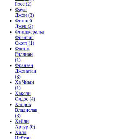
Росс
(2)
Фаулз
Джон
(3)
Финней
Джек
(2)
Фицджеральд
Фрэнсис
Скотт
(1)
Флинн
Гиллиан
(1)
Франзен
Джонатан
(3)
Ха Чиын
(1)
Хаксли
Олдос
(4)
Хапров
Владислав
(3)
Хейли
Артур
(0)
Хилл
Нейтан