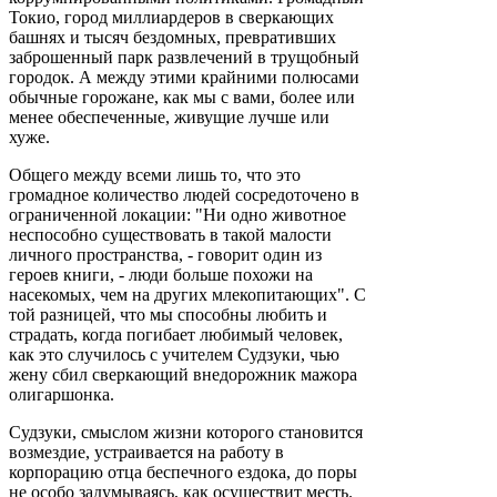
Токио, город миллиардеров в сверкающих
башнях и тысяч бездомных, превративших
заброшенный парк развлечений в трущобный
городок. А между этими крайними полюсами
обычные горожане, как мы с вами, более или
менее обеспеченные, живущие лучше или
хуже.
Общего между всеми лишь то, что это
громадное количество людей сосредоточено в
ограниченной локации: "Ни одно животное
неспособно существовать в такой малости
личного пространства, - говорит один из
героев книги, - люди больше похожи на
насекомых, чем на других млекопитающих". С
той разницей, что мы способны любить и
страдать, когда погибает любимый человек,
как это случилось с учителем Судзуки, чью
жену сбил сверкающий внедорожник мажора
олигаршонка.
Судзуки, смыслом жизни которого становится
возмездие, устраивается на работу в
корпорацию отца беспечного ездока, до поры
не особо задумываясь, как осуществит месть.