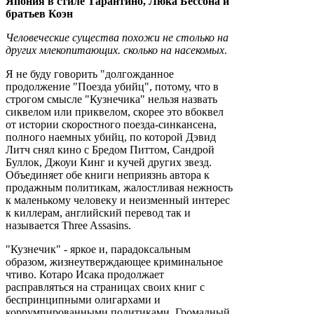
Япония в стиле Тарантино, Люка Бессона и
братьев Коэн
Человеческие существа похожи не столько на
других млекопитающих. сколько на насекомых
.
Я не буду говорить "долгожданное
продолжение "Поезда убийц", потому, что в
строгом смысле "Кузнечика" нельзя назвать
сиквелом или приквелом, скорее это вбоквел
от истории скоростного поезда-синкансена,
полного наемных убийц, по которой Дэвид
Литч снял кино с Бредом Питтом, Сандрой
Буллок, Джоуи Кинг и кучей других звезд.
Объединяет обе книги неприязнь автора к
продажным политикам, жалостливая нежность
к маленькому человеку и неизменный интерес
к киллерам, английский перевод так и
называется Three Assasins.
"Кузнечик" - яркое и, парадоксальным
образом, жизнеутверждающее криминальное
чтиво. Котаро Исака продолжает
расправляться на страницах своих книг с
беспринципными олигархами и
коррумпированными политиками. Громадный