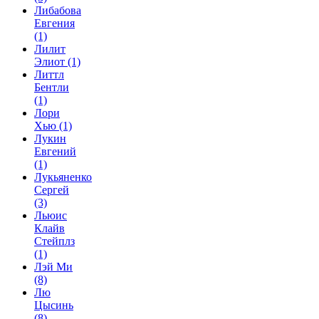
Либабова
Евгения
(1)
Лилит
Элиот
(1)
Литтл
Бентли
(1)
Лори
Хью
(1)
Лукин
Евгений
(1)
Лукьяненко
Сергей
(3)
Льюис
Клайв
Стейплз
(1)
Лэй Ми
(8)
Лю
Цысинь
(8)