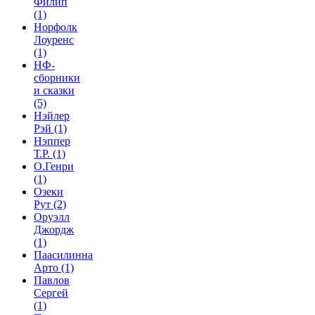
Филип
(1)
Норфолк
Лоуренс
(1)
НФ-
сборники
и сказки
(5)
Нэйлер
Рэй
(1)
Нэппер
Т.Р.
(1)
О.Генри
(1)
Озеки
Рут
(2)
Оруэлл
Джордж
(1)
Паасилинна
Арто
(1)
Павлов
Сергей
(1)