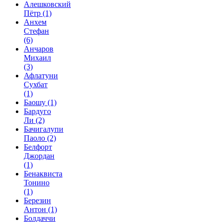
Алешковский
Пётр
(1)
Анхем
Стефан
(6)
Анчаров
Михаил
(3)
Афлатуни
Сухбат
(1)
Баошу
(1)
Бардуго
Ли
(2)
Бачигалупи
Паоло
(2)
Белфорт
Джордан
(1)
Бенаквиста
Тонино
(1)
Березин
Антон
(1)
Болдаччи