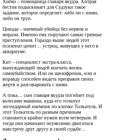
Хиёко – помощница главаря якудза. Хитрая
бестия подыскивает для Судзуки такое
задание, которое определит: либо он с ними,
либо он труп.
Цикада – наемный убийца без нервов и
морали. Именно ему поручают самые грязные
преступления. Гораздо выше людей этот
психопат ценит… устриц, живущих у него в
аквариуме.
Кит – специалист экстра-класса,
вынуждающий людей кончать жизнь
самоубийством. Или он шизофреник, или и
вправду способен видеть призраков своих
жертв и разговаривать с ними.
А пока… сын главаря якудза погибает под
колесами машины, куда его толкнул
легендарный наемник по кличке Толкатель. И
этот Толкатель по разным причинам
становится крайне нужен всем четверым. И
тогда они начинают неумолимо двигаться
навстречу друг другу и своей судьбе…