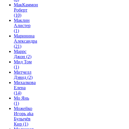
МакКаммон
Роберт
(10)
Маклин
Алистер
(1)
Маринина
Александра
(21)
Маррс
Джон
(2)
Мид Том
(1)
Митчелл
Дэвид
(2)
Михалкова
Елена
(14)
Мо Янь
(1)
Можейко
Игорь aka
Булычёв
Кир
(1)