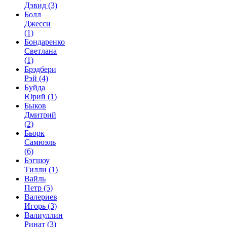
Дэвид
(3)
Болл
Джесси
(1)
Бондаренко
Светлана
(1)
Брэдбери
Рэй
(4)
Буйда
Юрий
(1)
Быков
Дмитрий
(2)
Бьорк
Самюэль
(6)
Бэгшоу
Тилли
(1)
Вайль
Петр
(5)
Валериев
Игорь
(3)
Валиуллин
Ринат
(3)