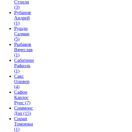
Стэнли
(3)
Рубанов
Андрей
(1)
Рушди
Салман
(5)
Рыбаков
Вячеслав
(1)
Сабатини
Рафаэль
(1)
Сакс
Оливер
(4)
Сафон
Карлос
Руис
(7)
Симмонс
Дэн
(15)
Сираи
Томоюки
(1)