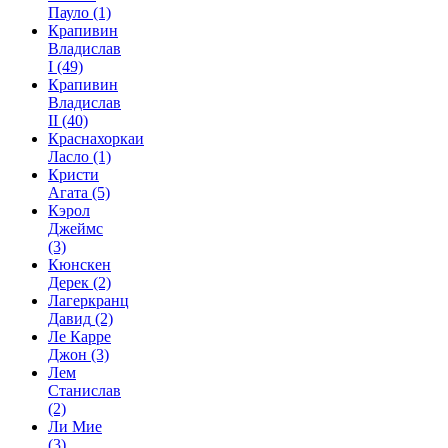
Пауло
(1)
Крапивин
Владислав
I
(49)
Крапивин
Владислав
II
(40)
Краснахоркаи
Ласло
(1)
Кристи
Агата
(5)
Кэрол
Джеймс
(3)
Кюнскен
Дерек
(2)
Лагеркранц
Давид
(2)
Ле Карре
Джон
(3)
Лем
Станислав
(2)
Ли Мие
(3)