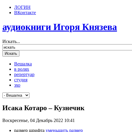
ЛОГИН
ВКонтакте
аудиокниги Игоря Князева
Искать...
Вешалка
в ролях
репертуар
студия
эхо
Исака Котаро – Кузнечик
Воскресенье, 04 Декабрь 2022 10:41
размер шрифта
уменьшить размер