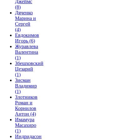
Джеймс
(8)
Дяченко
Марина и
Сергей
(4)
Евдокимов
Игорь
(6)
Журавлева
Валентина
(1)
Збешховский
Цезарий
(1)
Зисман
Владимир
(1)
Злотников
Роман и
Корнилов
Антон
(4)
Имамура
Масахиро
(1)
Индридасон