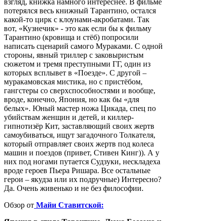
взгляд, книжка намного интереснее. В фильме
потерялся весь книжный Тарантино, остался
какой-то цирк с клоунами-акробатами. Так
вот, «Кузнечик» - это как если бы к фильму
Тарантино (кровища и стёб) попросили
написать сценарий самого Мураками. С одной
стороны, явный триллер с заковыристым
сюжетом и тремя преступными ГГ, один из
которых всплывет в «Поезде». С другой –
муракамовская мистика, но с пристёбом,
гангстеры со сверхспособностями и вообще,
вроде, конечно, Япония, но как бы «для
белых». Юный мастер ножа Цикада, спец по
убийствам женщин и детей, и киллер-
гипнотизёр Кит, заставляющий своих жертв
самоубиваться, ищут загадочного Толкателя,
который отправляет своих жертв под колеса
машин и поездов (привет, Стивен Кинг)). А у
них под ногами путается Судзуки, нескладеха
вроде героев Пьера Ришара. Все остальные
герои – якудза или их подручные) Интересно?
Да. Очень живенько и не без философии.
Обзор от
Майи Ставитской: