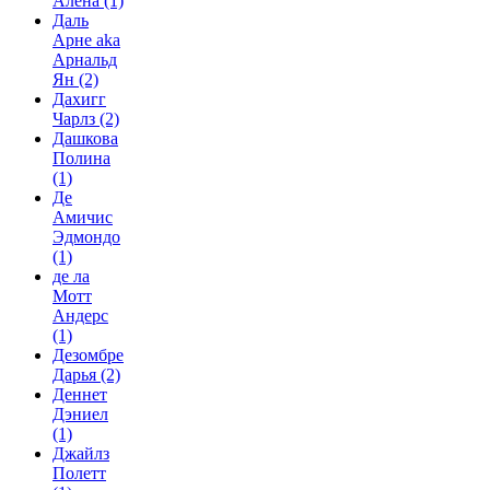
Алёна
(1)
Даль
Арне aka
Арнальд
Ян
(2)
Дахигг
Чарлз
(2)
Дашкова
Полина
(1)
Де
Амичис
Эдмондо
(1)
де ла
Мотт
Андерс
(1)
Дезомбре
Дарья
(2)
Деннет
Дэниел
(1)
Джайлз
Полетт