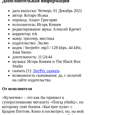
Дополнительная информация
дата выпуска:
Четверг, 01 Декабрь 2022
автор:
Котаро Исака
перевод:
Анаит Григорян
исполнитель:
Игорь Князев
редактирование звука:
Алексей Кречет
корректор:
tvk
жанр:
триллер, мистика
издательство:
Эксмо
кодек / битрейт:
mp3 / 128 kbps, 44 kHz,
Joint Stereo
длительность:
11:24:44
музыка:
Игорь Князев и The Black Box
Studio
скачать [1]:
ЛитРес скачать
возможность скачивания:
да, с оплатой
на сайте издательства
От исполнителя
«Кузнечик» – это как бы приквел к
суперуспешному мегахиту «Поезд убийц», по
которому снят боевик «Быстрее пули» с
Брэдом Питтом. Кино я посмотрел, но, на мой