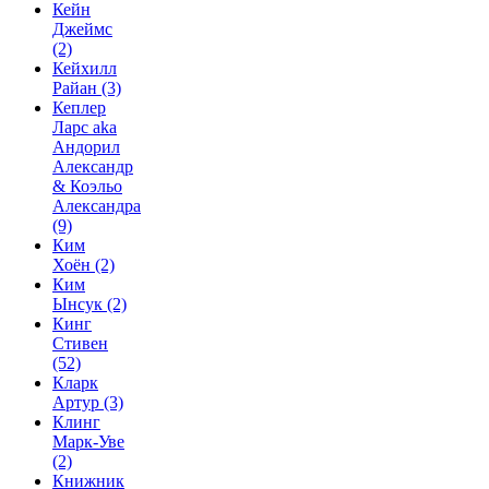
Кейн
Джеймс
(2)
Кейхилл
Райан
(3)
Кеплер
Ларс aka
Андорил
Александр
& Коэльо
Александра
(9)
Ким
Хоён
(2)
Ким
Ынсук
(2)
Кинг
Стивен
(52)
Кларк
Артур
(3)
Клинг
Марк-Уве
(2)
Книжник