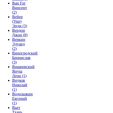
Ван Гог
Винсент
(2)
Вейер
(Уир)
Энди
(3)
Вердон
Джон
(8)
Веркин
Эдуард
(2)
Виногродский
Бронислав
(3)
Вишневский
Януш
Леон
(1)
Внуков
Николай
(1)
Водолазкин
Евгений
(1)
Вьет
Тхань