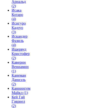
Арнальд
(2)
Исака
Котаро
(4)
Исигуро
Кадзуо
(3)
Искандер
Фазиль
(4)
Ишервуд
Кристофер
(2)
Каверин
Вениамин
(1)
Канеман
Даниэль
(2)
Каннингем
Майкл
(1)
Кей Гай
Гэвриел
(2)