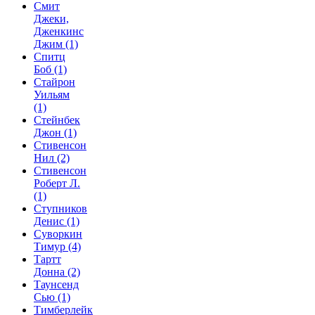
Смит
Джеки,
Дженкинс
Джим
(1)
Спитц
Боб
(1)
Стайрон
Уильям
(1)
Стейнбек
Джон
(1)
Стивенсон
Нил
(2)
Стивенсон
Роберт Л.
(1)
Ступников
Денис
(1)
Суворкин
Тимур
(4)
Тартт
Донна
(2)
Таунсенд
Сью
(1)
Тимберлейк