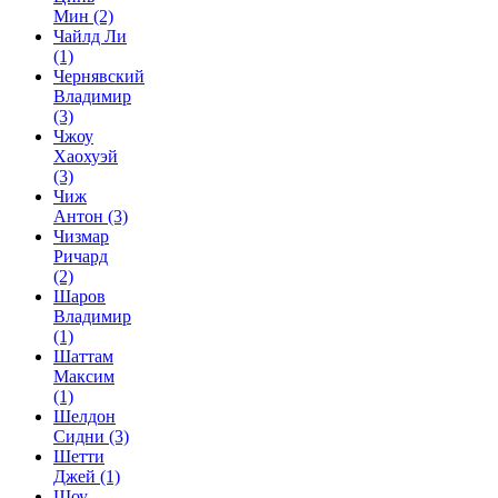
Мин
(2)
Чайлд Ли
(1)
Чернявский
Владимир
(3)
Чжоу
Хаохуэй
(3)
Чиж
Антон
(3)
Чизмар
Ричард
(2)
Шаров
Владимир
(1)
Шаттам
Максим
(1)
Шелдон
Сидни
(3)
Шетти
Джей
(1)
Шоу