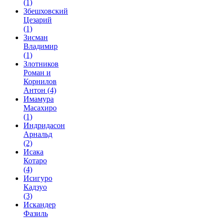
(1)
Збешховский
Цезарий
(1)
Зисман
Владимир
(1)
Злотников
Роман и
Корнилов
Антон
(4)
Имамура
Масахиро
(1)
Индридасон
Арнальд
(2)
Исака
Котаро
(4)
Исигуро
Кадзуо
(3)
Искандер
Фазиль