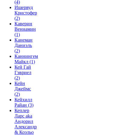
(4)
Ишервуд
Кристофер
(2)
Каверин
Вениамин
(1)
Канеман
Даниэль
(2)
Каннингем
Майкл
(1)
Кей Гай
Гэвриел
(2)
Кейн
Джеймс
(2)
Кейхилл
Райан
(3)
Кеплер
Ларс aka
Андорил
Александр
& Коэльо