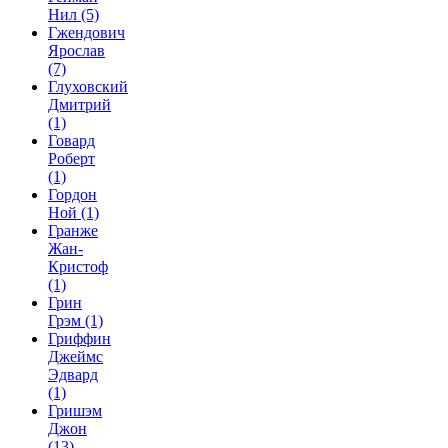
Нил
(5)
Гжендович
Ярослав
(7)
Глуховский
Дмитрий
(1)
Говард
Роберт
(1)
Гордон
Ной
(1)
Гранже
Жан-
Кристоф
(1)
Грин
Грэм
(1)
Гриффин
Джеймс
Эдвард
(1)
Гришэм
Джон
(13)