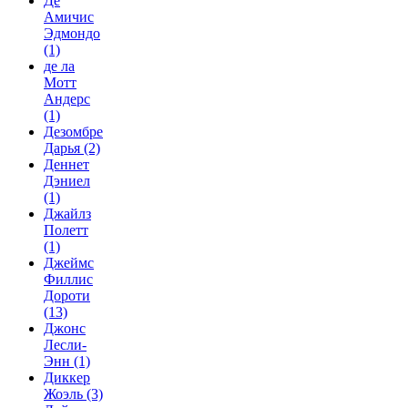
Де
Амичис
Эдмондо
(1)
де ла
Мотт
Андерс
(1)
Дезомбре
Дарья
(2)
Деннет
Дэниел
(1)
Джайлз
Полетт
(1)
Джеймс
Филлис
Дороти
(13)
Джонс
Лесли-
Энн
(1)
Диккер
Жоэль
(3)