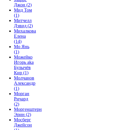
Джон
(2)
Мид Том
(1)
Митчелл
Дэвид
(2)
Михалкова
Елена
(14)
Мо Янь
(1)
Можейко
Игорь aka
Булычёв
Кир
(1)
Молчанов
Александр
(1)
Морган
Ричард
(2)
Моргенштерн
Эрин
(2)
Мосберг
Джейсон