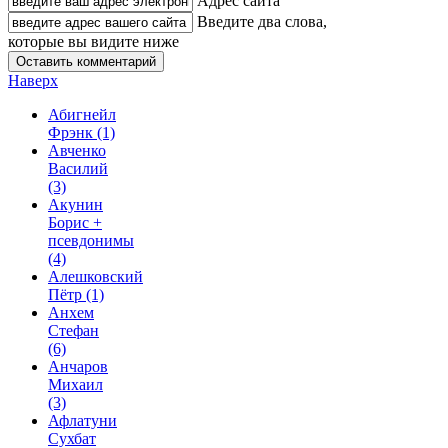
Адрес сайта
Введите два слова,
которые вы видите ниже
Наверх
Абигнейл
Фрэнк
(1)
Авченко
Василий
(3)
Акунин
Борис +
псевдонимы
(4)
Алешковский
Пётр
(1)
Анхем
Стефан
(6)
Анчаров
Михаил
(3)
Афлатуни
Сухбат