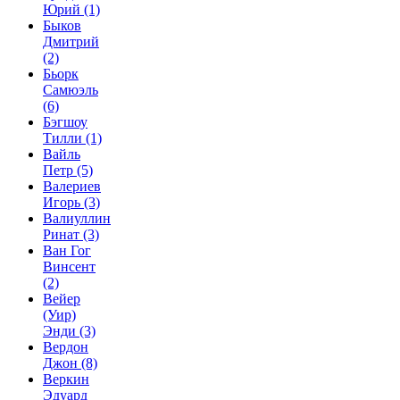
Юрий
(1)
Быков
Дмитрий
(2)
Бьорк
Самюэль
(6)
Бэгшоу
Тилли
(1)
Вайль
Петр
(5)
Валериев
Игорь
(3)
Валиуллин
Ринат
(3)
Ван Гог
Винсент
(2)
Вейер
(Уир)
Энди
(3)
Вердон
Джон
(8)
Веркин
Эдуард