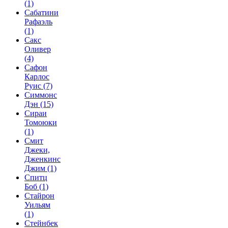
(1)
Сабатини
Рафаэль
(1)
Сакс
Оливер
(4)
Сафон
Карлос
Руис
(7)
Симмонс
Дэн
(15)
Сираи
Томоюки
(1)
Смит
Джеки,
Дженкинс
Джим
(1)
Спитц
Боб
(1)
Стайрон
Уильям
(1)
Стейнбек