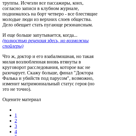
труппы. Исчезли все пассажиры, коих,
согласно записи в клубном журнале,
поднималось на борт четверо - все блестящие
молодые люди из верхних слоев общества.
Дело обещает стать пугающе резонансным.
И еще больше запутывается, когда...
(полностью рецензия здесь, но возможны
спойлеры)
Что ж, доктор и его взабалмошная, но такая
милая возлюбленная вновь втянуты в
круговорот расследования, которое вас не
разочарует. Скажу больше, финал "Доктора
Фалька и убийств под парусом", возможно,
изменит матримониальный статус героя (но
это не точно).
Оцените материал
1
2
3
4