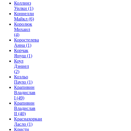
Коллинз
Уилки
(1)
Коннелли
Майкл
(6)
Королюк
Михаил
(4)
Коростелева
Анна
(1)
Корчак
Януш
(1)
Коул
Дэниел
(2)
Коэльо
Пауло
(1)
Крапивин
Владислав
I
(49)
Крапивин
Владислав
II
(40)
Краснахоркаи
Ласло
(1)
Кристи