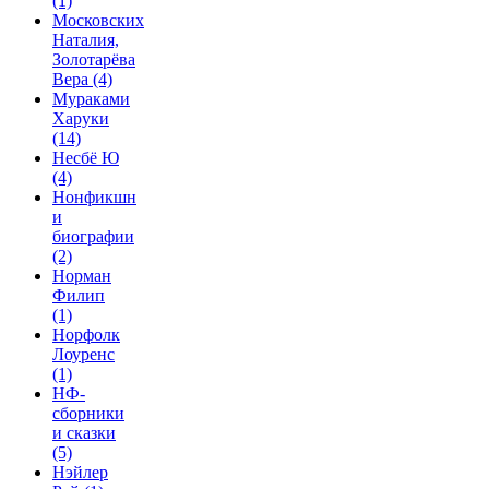
(1)
Московских
Наталия,
Золотарёва
Вера
(4)
Мураками
Харуки
(14)
Несбё Ю
(4)
Нонфикшн
и
биографии
(2)
Норман
Филип
(1)
Норфолк
Лоуренс
(1)
НФ-
сборники
и сказки
(5)
Нэйлер