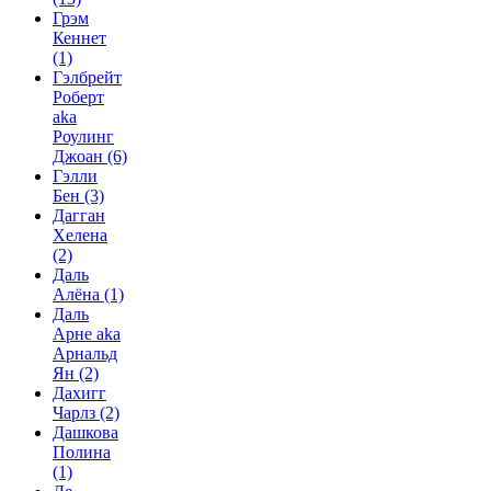
Грэм
Кеннет
(1)
Гэлбрейт
Роберт
aka
Роулинг
Джоан
(6)
Гэлли
Бен
(3)
Дагган
Хелена
(2)
Даль
Алёна
(1)
Даль
Арне aka
Арнальд
Ян
(2)
Дахигг
Чарлз
(2)
Дашкова
Полина
(1)