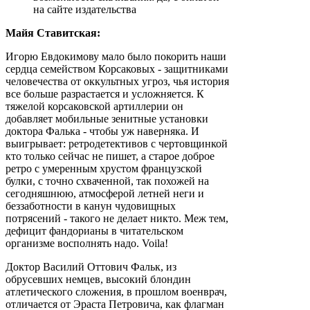
на сайте издательства
Майя Ставитская:
Игорю Евдокимову мало было покорить наши
сердца семейством Корсаковых - защитниками
человечества от оккультных угроз, чья история
все больше разрастается и усложняется. К
тяжелой корсаковской артиллерии он
добавляет мобильные зенитные установки
доктора Фалька - чтобы уж наверняка. И
выигрывает: ретродетективов с чертовщинкой
кто только сейчас не пишет, а старое доброе
ретро с умеренным хрустом французской
булки, с точно схваченной, так похожей на
сегодняшнюю, атмосферой летней неги и
беззаботности в канун чудовищных
потрясений - такого не делает никто. Меж тем,
дефицит фандорианы в читательском
организме восполнять надо. Voila!
Доктор Василий Оттович Фальк, из
обрусевших немцев, высокий блондин
атлетического сложения, в прошлом военврач,
отличается от Эраста Петровича, как флагман