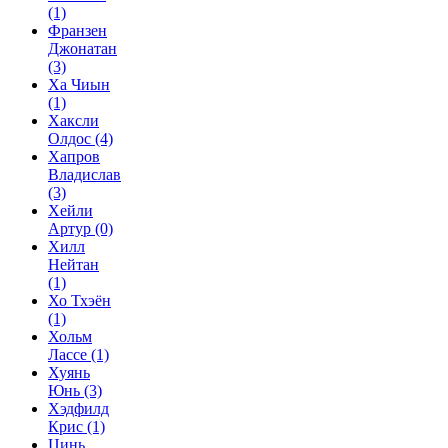
(1)
Франзен
Джонатан
(3)
Ха Чиын
(1)
Хаксли
Олдос
(4)
Хапров
Владислав
(3)
Хейли
Артур
(0)
Хилл
Нейтан
(1)
Хо Тхэён
(1)
Хольм
Лассе
(1)
Хуянь
Юнь
(3)
Хэдфилд
Крис
(1)
Цинь