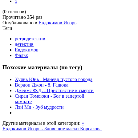
5
(0 голосов)
Прочитано
354
раз
Опубликовано в
Евдокимов Игорь
Теги
ретродетектив
детектив
Евдокимов
Фальк
Похожие материалы (по тегу)
Хуянь Юнь - Маневр пустого города
Вердон Джон - 8. Гадюка
Джеймс Ф.Д. - Пристрастие к смерти
Сираи Томоюки - Бог в запертой
комнате
Лэй Ми - Зуб мудрости
Другие материалы в этой категории:
«
Евдокимов Игорь - Зловещие маски Корсакова