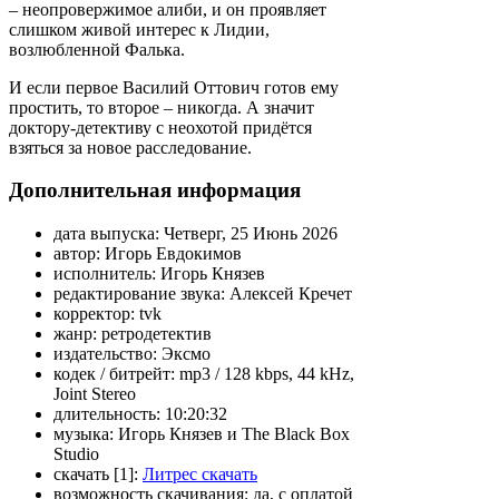
– неопровержимое алиби, и он проявляет
слишком живой интерес к Лидии,
возлюбленной Фалька.
И если первое Василий Оттович готов ему
простить, то второе – никогда. А значит
доктору-детективу с неохотой придётся
взяться за новое расследование.
Дополнительная информация
дата выпуска:
Четверг, 25 Июнь 2026
автор:
Игорь Евдокимов
исполнитель:
Игорь Князев
редактирование звука:
Алексей Кречет
корректор:
tvk
жанр:
ретродетектив
издательство:
Эксмо
кодек / битрейт:
mp3 / 128 kbps, 44 kHz,
Joint Stereo
длительность:
10:20:32
музыка:
Игорь Князев и The Black Box
Studio
скачать [1]:
Литрес скачать
возможность скачивания:
да, с оплатой