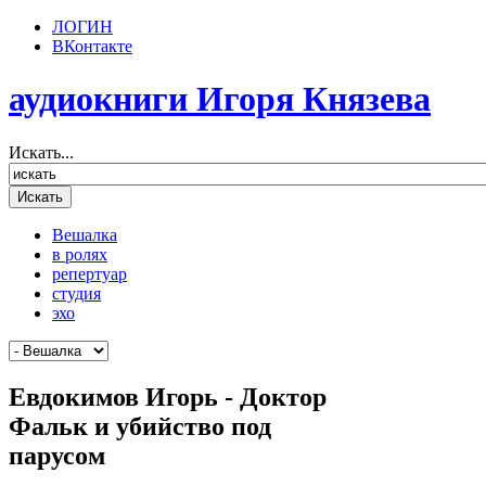
ЛОГИН
ВКонтакте
аудиокниги Игоря Князева
Искать...
Вешалка
в ролях
репертуар
студия
эхо
Евдокимов Игорь - Доктор
Фальк и убийство под
парусом