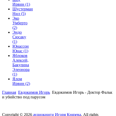
Ирвин
(1)
Шустерман
Нил
(5)
Эко
Умберто
(2)
Эндо
Сюсаку
(1)
Юнассон
Юнас
(1)
Яблоков
Алексей,
Бакулина
Элеонора
(1)
Ялом
Ирвин
(2)
Главная
Евдокимов Игорь
Евдокимов Игорь - Доктор Фальк
и убийство под парусом
Copyright © 2026
аудиокниги Игоря Князева
. All rights