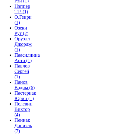
Рэй
(1)
Нэппер
Т.Р.
(1)
О.Генри
(1)
Озеки
Рут
(2)
Оруэлл
Джордж
(1)
Паасилинна
Арто
(1)
Павлов
Сергей
(1)
Панов
Вадим
(6)
Пастернак
Юрий
(1)
Пелевин
Виктор
(4)
Пеннак
Даниэль
(7)