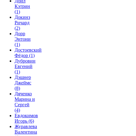
Дойл
Кэтрин
(1)
Докинз
Ричард
(2)
Дорр
Энтони
(1)
Достоевский
Фёдор
(1)
Дубровин
Евгений
(1)
Дэшнер
Джеймс
(8)
Дяченко
Марина и
Сергей
(4)
Евдокимов
Игорь
(6)
Журавлева
Валентина