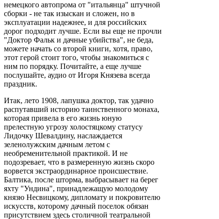
немецкого автопрома от "итальянца" штучной
сборки - не так изыскан и сложен, но в
эксплуатации надежнее, и для российских
дорог подходит лучше. Если вы еще не прочли
"Доктор Фальк и дачные убийства", не беда,
можете начать со второй книги, хотя, право,
этот герой стоит того, чтобы знакомиться с
ним по порядку. Почитайте, а еще лучше
послушайте, аудио от Игоря Князева всегда
праздник.
Итак, лето 1908, лапушка доктор, так удачно
распутавший историю таинственного монаха,
которая привела в его жизнь юную
прелестную угрозу холостяцкому статусу
Лидочку Шевалдину, наслаждается
зеленолужским дачным летом с
необременительной практикой. И не
подозревает, что в размеренную жизнь скоро
ворвется экстраординарное происшествие.
Балтика, после шторма, выбрасывает на берег
яхту "Ундина", принадлежащую молодому
князю Несвицкому, дипломату и покровителю
искусств, которому дачный поселок обязан
присутствием здесь столичной театральной