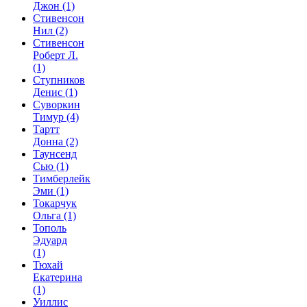
Джон
(1)
Стивенсон
Нил
(2)
Стивенсон
Роберт Л.
(1)
Ступников
Денис
(1)
Суворкин
Тимур
(4)
Тартт
Донна
(2)
Таунсенд
Сью
(1)
Тимберлейк
Эми
(1)
Токарчук
Ольга
(1)
Тополь
Эдуард
(1)
Тюхай
Екатерина
(1)
Уиллис