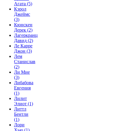
Агата
(5)
Кэрол
Джеймс
(3)
Кюнскен
Дерек
(2)
Лагеркранц
Давид
(2)
Ле Карре
Джон
(3)
Лем
Станислав
(2)
Ли Мие
(3)
Либабова
Евгения
(1)
Лилит
Элиот
(1)
Литтл
Бентли
(1)
Лори
Хью
(1)