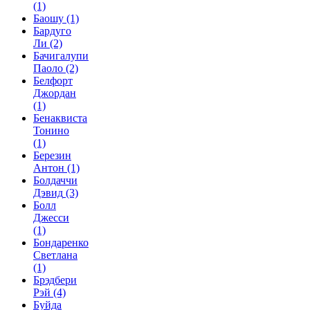
(1)
Баошу
(1)
Бардуго
Ли
(2)
Бачигалупи
Паоло
(2)
Белфорт
Джордан
(1)
Бенаквиста
Тонино
(1)
Березин
Антон
(1)
Болдаччи
Дэвид
(3)
Болл
Джесси
(1)
Бондаренко
Светлана
(1)
Брэдбери
Рэй
(4)
Буйда