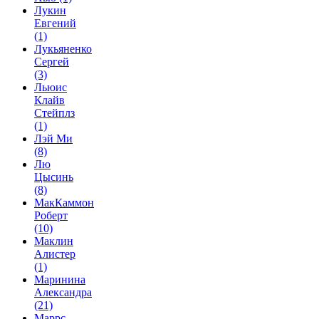
Лукин
Евгений
(1)
Лукьяненко
Сергей
(3)
Льюис
Клайв
Стейплз
(1)
Лэй Ми
(8)
Лю
Цысинь
(8)
МакКаммон
Роберт
(10)
Маклин
Алистер
(1)
Маринина
Александра
(21)
Маррс