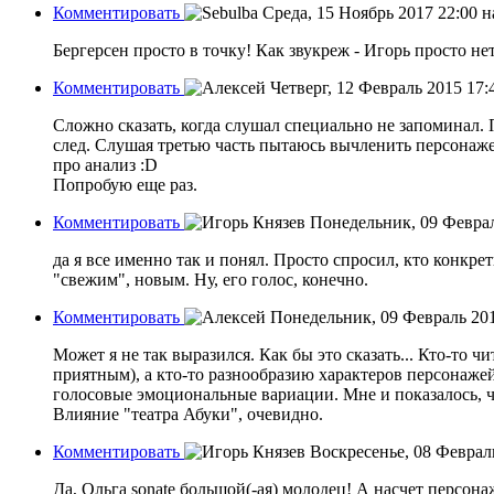
Комментировать
Среда, 15 Ноябрь 2017 22:00
н
Бергерсен просто в точку! Как звукреж - Игорь просто нет
Комментировать
Четверг, 12 Февраль 2015 17
Сложно сказать, когда слушал специально не запоминал.
след. Слушая третью часть пытаюсь вычленить персонаж
про анализ :D
Попробую еще раз.
Комментировать
Понедельник, 09 Феврал
да я все именно так и понял. Просто спросил, кто конкре
"свежим", новым. Ну, его голос, конечно.
Комментировать
Понедельник, 09 Февраль 20
Может я не так выразился. Как бы это сказать... Кто-то ч
приятным), а кто-то разнообразию характеров персонаже
голосовые эмоциональные вариации. Мне и показалось, 
Влияние "театра Абуки", очевидно.
Комментировать
Воскресенье, 08 Феврал
Да, Ольга sonate большой(-ая) молодец! А насчет персона