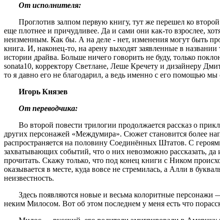
От исполнителя:
Проглотив залпом первую книгу, тут же перешел ко второй
еще плотнее и причудливее. Да и сами они как-то взрослее, хо
неизменным. Как бы. А на деле - нет, изменения могут быть пр
книга. И, наконец-то, на арену выходят заявленные в названи
истории драйва. Больше ничего говорить не буду, только покл
sonata10, корректору Светлане, Леше Кречету и дизайнеру Дми
то я давно его не благодарил, а ведь именно с его помощью мы 
Игорь Князев
От переводчика:
Во второй повести трилогии продолжается рассказ о прик
других персонажей «Междумира». Сюжет становится более на
распространяется на половину Соединённых Штатов. С героям
захватывающих событий, что о них невозможно рассказать, да
прочитать. Скажу только, что под конец книги с Ником проис
оказывается в месте, куда вовсе не стремилась, а Алли в букв
неизвестность.
Здесь появляются новые и весьма колоритные персонажи —
неким Милосом. Вот об этом последнем у меня есть что порасск