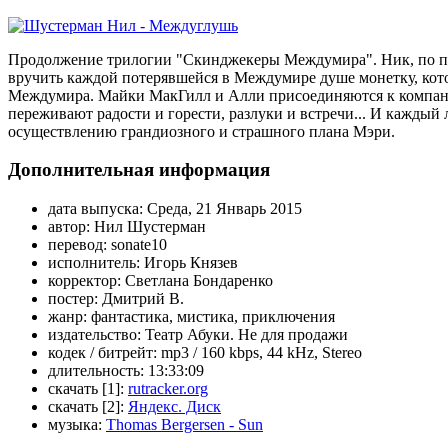
Продолжение трилогии "Скинджекеры Междумира". Ник, по п
вручить каждой потерявшейся в Междумире душе монетку, кото
Междумира. Майки МакГилл и Алли присоединяются к компан
переживают радости и горести, разлуки и встречи... И каждый 
осуществлению грандиозного и страшного плана Мэри.
Дополнительная информация
дата выпуска:
Среда, 21 Январь 2015
автор:
Нил Шустерман
перевод:
sonate10
исполнитель:
Игорь Князев
корректор:
Светлана Бондаренко
постер:
Дмитрий В.
жанр:
фантастика, мистика, приключения
издательство:
Театр Абуки. Не для продажи
кодек / битрейт:
mp3 / 160 kbps, 44 kHz, Stereo
длительность:
13:33:09
скачать [1]:
rutracker.org
скачать [2]:
Яндекс. Диск
музыка:
Thomas Bergersen - Sun