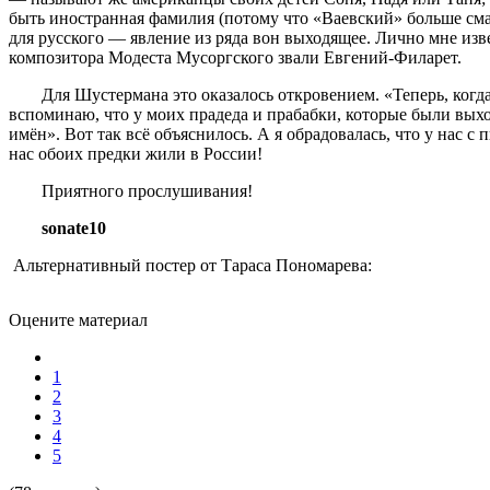
быть иностранная фамилия (потому что «Ваевский» больше сма
для русского — явление из ряда вон выходящее. Лично мне изв
композитора Модеста Мусоргского звали Евгений-Филарет.
Для Шустермана это оказалось откровением. «Теперь, когда
вспоминаю, что у моих прадеда и прабабки, которые были вых
имён». Вот так всё объяснилось. А я обрадовалась, что у нас с 
нас обоих предки жили в России!
Приятного прослушивания!
sonate10
Альтернативный постер от Тараса Пономарева:
Оцените материал
1
2
3
4
5