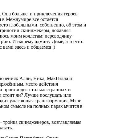
. Она больше, и приключения героев
тя в Междумире все остается
осто глобальными, собственно, об этом и
и трилогии скинджекеры, добавляя
онюсь моим коллегам: переводчику
трию. И нашему админу Диме, а то что-
с вами здесь и общаемся :)
лючениях Алли, Ника, МакГилла и
пряжённым, место действия
и происходит столько странных и
 и стоит ли? Лучше послушать или
ходит ужасающая трансформация, Мэри
альном смысле на полных парах мчится в
 тройка скинджекеров, возглавляемая
азать.