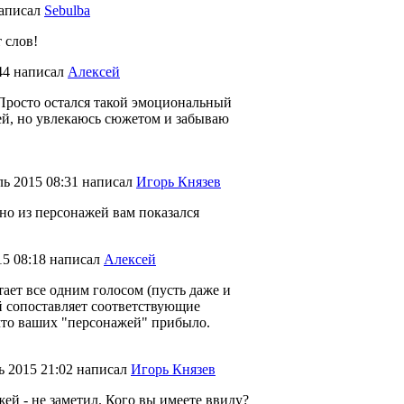
аписал
Sebulba
 слов!
:44
написал
Алексей
 Просто остался такой эмоциональный
ей, но увлекаюсь сюжетом и забываю
ь 2015 08:31
написал
Игорь Князев
тно из персонажей вам показался
15 08:18
написал
Алексей
итает все одним голосом (пусть даже и
й сопоставляет соответствующие
что ваших "персонажей" прибыло.
ь 2015 21:02
написал
Игорь Князев
жей - не заметил. Кого вы имеете ввиду?