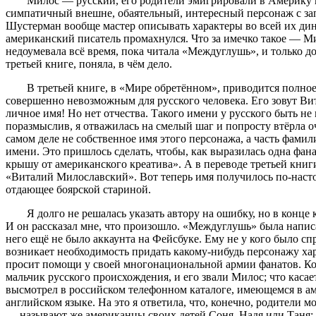
Милос — русский, его родители эмигрировали в Америку 
симпатичный внешне, обаятельный, интересный персонаж с з
Шустерман вообще мастер описывать характеры во всей их дин
американский писатель промахнулся. Что за имечко такое — М
недоумевала всё время, пока читала «Междуглушь», и только д
третьей книге, поняла, в чём дело.
В третьей книге, в «Мире обретённом», приводится полное
совершенно невозможным для русского человека. Его зовут Ви
личное имя! Но нет отчества. Такого имени у русского быть н
поразмыслив, я отважилась на смелый шаг и попросту втёрла о
самом деле не собственное имя этого персонажа, а часть фамил
имени. Это пришлось сделать, чтобы, как выразилась одна фана
крышу от американского креатива». А в переводе третьей книги
«Виталий Милославский». Вот теперь имя получилось по-насто
отдающее боярской стариной.
Я долго не решалась указать автору на ошибку, но в конце к
И он рассказал мне, что произошло. «Междуглушь» была написа
него ещё не было аккаунта на Фейсбуке. Ему не у кого было спр
возникает необходимость придать какому-нибудь персонажу ха
просит помощи у своей многонациональной армии фанатов. Когд
мальчик русского происхождения, и его звали Милос; что каса
высмотрел в российском телефонном каталоге, имеющемся в ам
английском языке. На это я ответила, что, конечно, родители м
— называют же американцы своих детей Соня, Надя или Таня; у