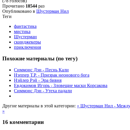
(78 голосов)
Прочитано
18544
раз
Опубликовано в
Шустерман Нил
Теги
фантастика
мистика
Шустерман
скинджекеры
приключения
Похожие материалы (по тегу)
Симмонс Дэн - Песнь Кали
Нэппер Т.Р. - Призрак неонового бога
Нэйлер Рэй - Эра бивня
Евдокимов Игорь - Зловещие маски Корсакова
Симмонс Дэн - Утеха падали
Другие материалы в этой категории:
« Шустерман Нил - Межд
»
16
комментарии