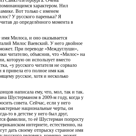
из Санкт-Петербурга. Очень
апоминающимся характером. Нил
амике. Вот только с именем
илос? У русского паренька? Я
очитав до определённого момента в
 имя Милоса, и оно оказывается
талий Милос Ваевский. У него двойное
е может. При переводе «Междуглуши»,
чки читателю, объяснив, что «Милос» на
ии, которую он использует вместо
тка, «у русского читателя не сорвало
 я привела его полное имя как
ящему русское, хотя и несколько
онцов написала ему, что, мол, так и так.
на Шустерманом в 2009-м году, когда у
осить совета. Сейчас, если у него
рактерные национальные черты, он
а-то в детстве у него был друг,
ется фамилии, то её Шустерман попросту
ериканском интернете, естественно, на
огут дать своему отпрыску странное имя
 русского человека, конечно, может