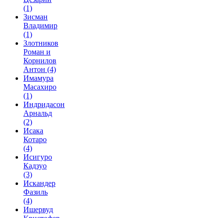
(1)
Зисман
Владимир
(1)
Злотников
Роман и
Корнилов
Антон
(4)
Имамура
Масахиро
(1)
Индридасон
Арнальд
(2)
Исака
Котаро
(4)
Исигуро
Кадзуо
(3)
Искандер
Фазиль
(4)
Ишервуд