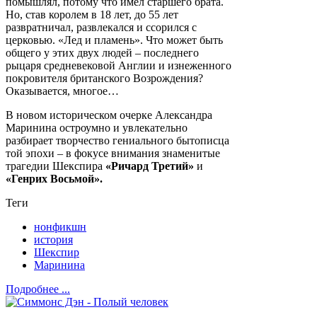
помышлял, потому что имел старшего брата.
Но, став королем в 18 лет, до 55 лет
развратничал, развлекался и ссорился с
церковью. «Лед и пламень». Что может быть
общего у этих двух людей – последнего
рыцаря средневековой Англии и изнеженного
покровителя британского Возрождения?
Оказывается, многое…
В новом историческом очерке Александра
Маринина остроумно и увлекательно
разбирает творчество гениального бытописца
той эпохи – в фокусе внимания знаменитые
трагедии Шекспира
«Ричард Третий»
и
«Генрих Восьмой».
Теги
нонфикшн
история
Шекспир
Маринина
Подробнее ...