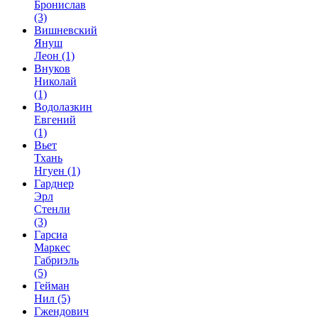
Бронислав
(3)
Вишневский
Януш
Леон
(1)
Внуков
Николай
(1)
Водолазкин
Евгений
(1)
Вьет
Тхань
Нгуен
(1)
Гарднер
Эрл
Стенли
(3)
Гарсиа
Маркес
Габриэль
(5)
Гейман
Нил
(5)
Гжендович