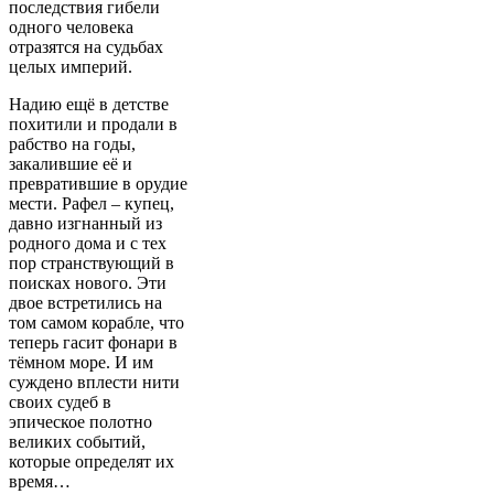
последствия гибели
одного человека
отразятся на судьбах
целых империй.
Надию ещё в детстве
похитили и продали в
рабство на годы,
закалившие её и
превратившие в орудие
мести. Рафел – купец,
давно изгнанный из
родного дома и с тех
пор странствующий в
поисках нового. Эти
двое встретились на
том самом корабле, что
теперь гасит фонари в
тёмном море. И им
суждено вплести нити
своих судеб в
эпическое полотно
великих событий,
которые определят их
время…