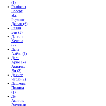
(1)
Гэлбрейт
Роберт
aka
Роулинг
Джоан
(6)
Гэлли
Бен
(3)
Дагган
Хелена
(2)
Даль
Алёна
(1)
Даль
Арне aka
Арнальд
Ян
(2)
Дахигг
Чарлз
(2)
Дашкова
Полина
(1)
Де
Амичис
Эдмондо