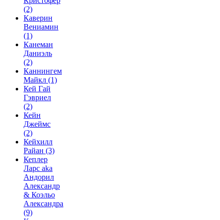
Кристофер
(2)
Каверин
Вениамин
(1)
Канеман
Даниэль
(2)
Каннингем
Майкл
(1)
Кей Гай
Гэвриел
(2)
Кейн
Джеймс
(2)
Кейхилл
Райан
(3)
Кеплер
Ларс aka
Андорил
Александр
& Коэльо
Александра
(9)