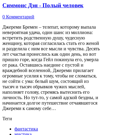
Симмонс Дэн - Полый человек
0 Комментарий
Джереми Бремен – телепат, которому выпала
невероятная удача, один шанс из миллиона:
встретить родственную душу, чудесную
женщину, которая согласилась стать его женой
и разделила с ним все мысли и чувства. Десять
лет счастья пронеслись как один день, но вот
пришло горе, когда Гейл покинула его, умерла
от рака. Оставшись наедине с пустой и
враждебной вселенной, Джереми прилагает
огромные усилия к тому, чтобы не сломаться,
не сойти с ума: белый шум, состоящий из
тысяч и тысяч обрывков чужих мыслей,
наполняет голову, стремясь вытеснить его
личность. Но тут-то, у самой адской бездны, и
начинается долгое путешествие отчаявшегося
Джереми к самому себе…
Теги
фантастика
мистика