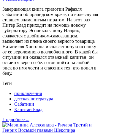
Завершающая книга трилогии Рафаэля
Сабатини об ирландском враче, по воле случая
ставшем знаменитым пиратом. На этот раз
Питер Блад приходит на помощь новому
губернатору Эспаньолы дону Иларио,
сражается с двойником-самозванцем,
вызволяет из плена своего верного товарища
Натаниэля Хагторпа и спасает юную испанку
от ее вероломного возлюбленного. В какой бы
ситуации ни оказался отважный капитан, он
остается верен себе: готов пойти на любой
риск во имя чести и спасения тех, кто попал в
беду.
Теги
приключения
детская литература
Сабатини
Капитан Блад
Подробнее ...