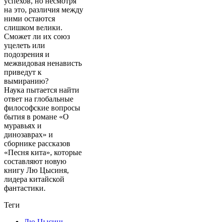
успехов, но несмотря
на это, различия между
ними остаются
слишком велики.
Сможет ли их союз
уцелеть или
подозрения и
межвидовая ненависть
приведут к
вымиранию?
Наука пытается найти
ответ на глобальные
философские вопросы
бытия в романе «О
муравьях и
динозаврах» и
сборнике рассказов
«Песня кита», которые
составляют новую
книгу Лю Цысиня,
лидера китайской
фантастики.
Теги
Лю Цысинь