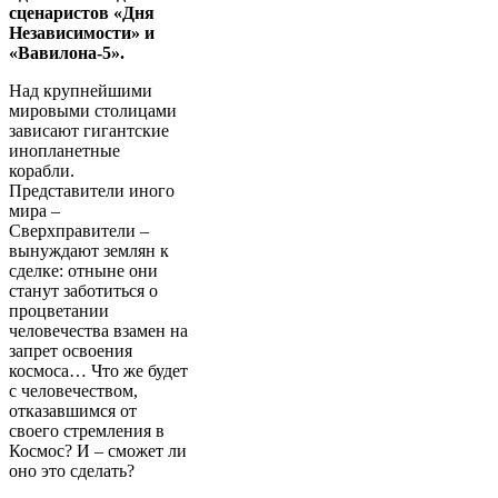
сценаристов «Дня
Независимости» и
«Вавилона-5».
Над крупнейшими
мировыми столицами
зависают гигантские
инопланетные
корабли.
Представители иного
мира –
Сверхправители –
вынуждают землян к
сделке: отныне они
станут заботиться о
процветании
человечества взамен на
запрет освоения
космоса… Что же будет
с человечеством,
отказавшимся от
своего стремления в
Космос? И – сможет ли
оно это сделать?