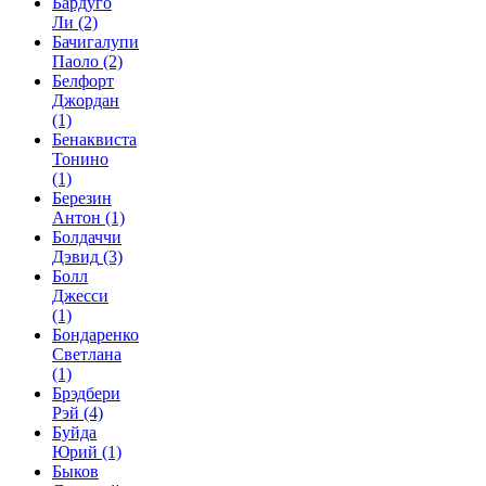
Бардуго
Ли
(2)
Бачигалупи
Паоло
(2)
Белфорт
Джордан
(1)
Бенаквиста
Тонино
(1)
Березин
Антон
(1)
Болдаччи
Дэвид
(3)
Болл
Джесси
(1)
Бондаренко
Светлана
(1)
Брэдбери
Рэй
(4)
Буйда
Юрий
(1)
Быков