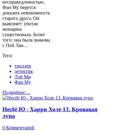
несправедливостью,
Фан Му берется
доказать невиновность
старого друга. Он
выясняет: убитая
женщина
существовала. Более
того: она была знакома
с Пей Лан…
Теги
триллер
детектив
Лэй Ми
Фан Му
Подробнее ...
Несбё Ю - Харри Холе 13. Кровавая
луна
0 Комментарий