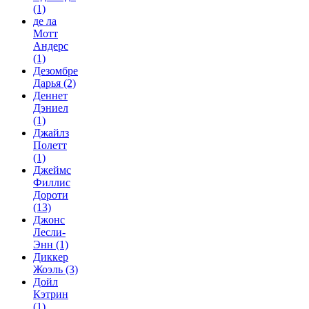
(1)
де ла
Мотт
Андерс
(1)
Дезомбре
Дарья
(2)
Деннет
Дэниел
(1)
Джайлз
Полетт
(1)
Джеймс
Филлис
Дороти
(13)
Джонс
Лесли-
Энн
(1)
Диккер
Жоэль
(3)
Дойл
Кэтрин
(1)