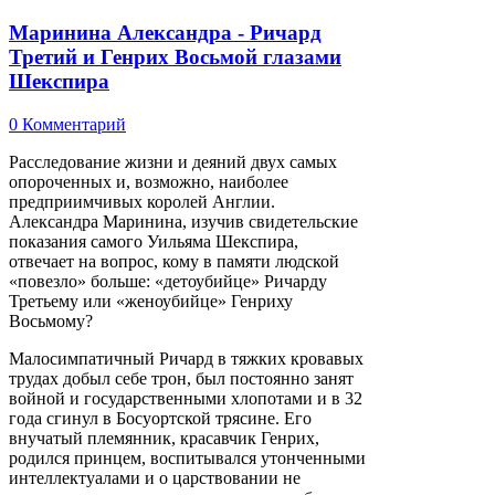
Маринина Александра - Ричард
Третий и Генрих Восьмой глазами
Шекспира
0 Комментарий
Расследование жизни и деяний двух самых
опороченных и, возможно, наиболее
предприимчивых королей Англии.
Александра Маринина, изучив свидетельские
показания самого Уильяма Шекспира,
отвечает на вопрос, кому в памяти людской
«повезло» больше: «детоубийце» Ричарду
Третьему или «женоубийце» Генриху
Восьмому?
Малосимпатичный Ричард в тяжких кровавых
трудах добыл себе трон, был постоянно занят
войной и государственными хлопотами и в 32
года сгинул в Босуортской трясине. Его
внучатый племянник, красавчик Генрих,
родился принцем, воспитывался утонченными
интеллектуалами и о царствовании не