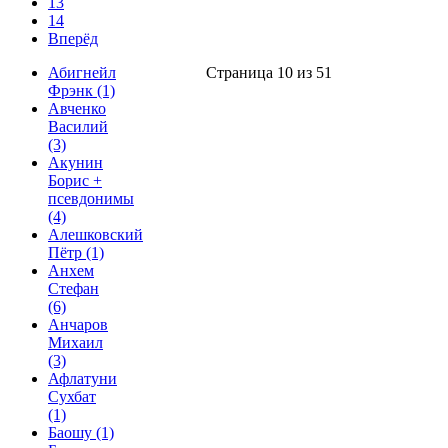
13
14
Вперёд
Абигнейл
Страница 10 из 51
Фрэнк
(1)
Авченко
Василий
(3)
Акунин
Борис +
псевдонимы
(4)
Алешковский
Пётр
(1)
Анхем
Стефан
(6)
Анчаров
Михаил
(3)
Афлатуни
Сухбат
(1)
Баошу
(1)