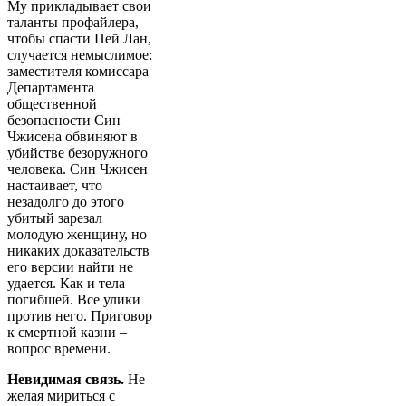
Му прикладывает свои
таланты профайлера,
чтобы спасти Пей Лан,
случается немыслимое:
заместителя комиссара
Департамента
общественной
безопасности Син
Чжисена обвиняют в
убийстве безоружного
человека. Син Чжисен
настаивает, что
незадолго до этого
убитый зарезал
молодую женщину, но
никаких доказательств
его версии найти не
удается. Как и тела
погибшей. Все улики
против него. Приговор
к смертной казни –
вопрос времени.
Невидимая связь.
Не
желая мириться с