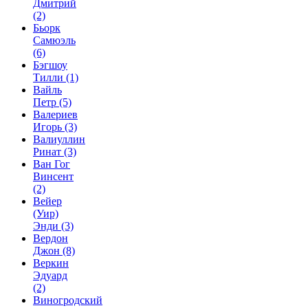
Дмитрий
(2)
Бьорк
Самюэль
(6)
Бэгшоу
Тилли
(1)
Вайль
Петр
(5)
Валериев
Игорь
(3)
Валиуллин
Ринат
(3)
Ван Гог
Винсент
(2)
Вейер
(Уир)
Энди
(3)
Вердон
Джон
(8)
Веркин
Эдуард
(2)
Виногродский