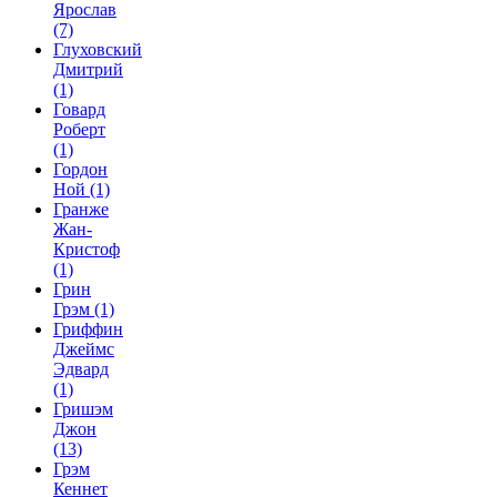
Ярослав
(7)
Глуховский
Дмитрий
(1)
Говард
Роберт
(1)
Гордон
Ной
(1)
Гранже
Жан-
Кристоф
(1)
Грин
Грэм
(1)
Гриффин
Джеймс
Эдвард
(1)
Гришэм
Джон
(13)
Грэм
Кеннет