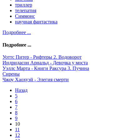
триллер
телепатия
Симмонс
научная фантастика
Подробнее ...
Подробнее ...
Уоттс Питер - Рифтеры 2. Водоворот
Индридасон Арнальд - Девочка у моста
Уэллс Марта - Книги Раксура 3. Пучина
Сирены
Чжоу Хаохуэй - Элегия смерти
Назад
5
6
7
8
9
10
11
12