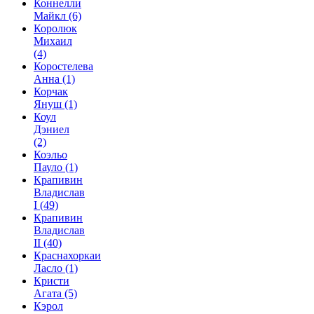
Коннелли
Майкл
(6)
Королюк
Михаил
(4)
Коростелева
Анна
(1)
Корчак
Януш
(1)
Коул
Дэниел
(2)
Коэльо
Пауло
(1)
Крапивин
Владислав
I
(49)
Крапивин
Владислав
II
(40)
Краснахоркаи
Ласло
(1)
Кристи
Агата
(5)
Кэрол