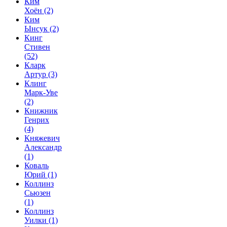
Ким
Хоён
(2)
Ким
Ынсук
(2)
Кинг
Стивен
(52)
Кларк
Артур
(3)
Клинг
Марк-Уве
(2)
Книжник
Генрих
(4)
Княжевич
Александр
(1)
Коваль
Юрий
(1)
Коллинз
Сьюзен
(1)
Коллинз
Уилки
(1)