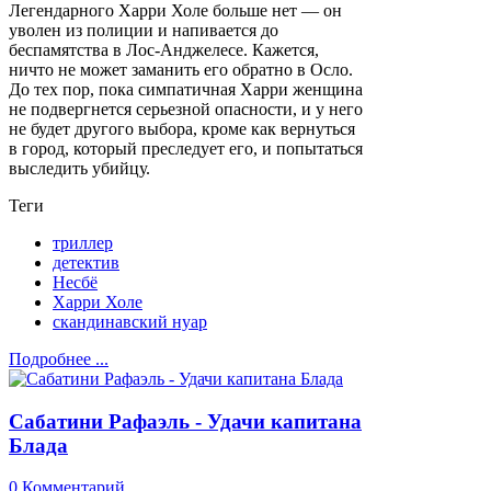
Легендарного Харри Холе больше нет — он
уволен из полиции и напивается до
беспамятства в Лос-Анджелесе. Кажется,
ничто не может заманить его обратно в Осло.
До тех пор, пока симпатичная Харри женщина
не подвергнется серьезной опасности, и у него
не будет другого выбора, кроме как вернуться
в город, который преследует его, и попытаться
выследить убийцу.
Теги
триллер
детектив
Несбё
Харри Холе
скандинавский нуар
Подробнее ...
Сабатини Рафаэль - Удачи капитана
Блада
0 Комментарий