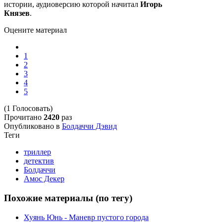
истории, аудиоверсию которой начитал
Игорь
Князев
.
Оцените материал
1
2
3
4
5
(1 Голосовать)
Прочитано
2420
раз
Опубликовано в
Болдаччи Дэвид
Теги
триллер
детектив
Болдаччи
Амос Декер
Похожие материалы (по тегу)
Хуянь Юнь - Маневр пустого города