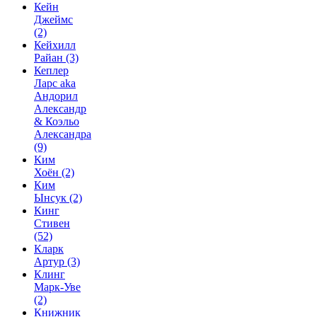
Кейн
Джеймс
(2)
Кейхилл
Райан
(3)
Кеплер
Ларс aka
Андорил
Александр
& Коэльо
Александра
(9)
Ким
Хоён
(2)
Ким
Ынсук
(2)
Кинг
Стивен
(52)
Кларк
Артур
(3)
Клинг
Марк-Уве
(2)
Книжник