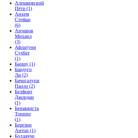
Алешковский
Пётр
(1)
Анхем
Стефан
(6)
Анчаров
Михаил
(3)
Афлатуни
Сухбат
(1)
Баошу
(1)
Бардуго
Ли
(2)
Бачигалупи
Паоло
(2)
Белфорт
Джордан
(1)
Бенаквиста
Тонино
(1)
Березин
Антон
(1)
Болдаччи