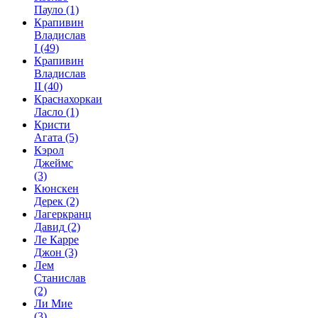
Пауло
(1)
Крапивин
Владислав
I
(49)
Крапивин
Владислав
II
(40)
Краснахоркаи
Ласло
(1)
Кристи
Агата
(5)
Кэрол
Джеймс
(3)
Кюнскен
Дерек
(2)
Лагеркранц
Давид
(2)
Ле Карре
Джон
(3)
Лем
Станислав
(2)
Ли Мие
(3)