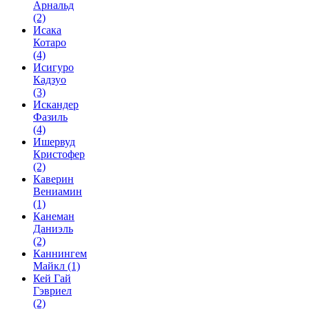
Арнальд
(2)
Исака
Котаро
(4)
Исигуро
Кадзуо
(3)
Искандер
Фазиль
(4)
Ишервуд
Кристофер
(2)
Каверин
Вениамин
(1)
Канеман
Даниэль
(2)
Каннингем
Майкл
(1)
Кей Гай
Гэвриел
(2)