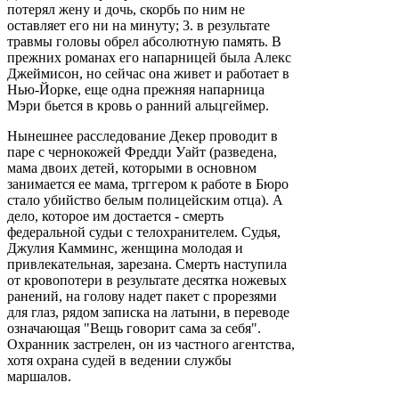
потерял жену и дочь, скорбь по ним не
оставляет его ни на минуту; 3. в результате
травмы головы обрел абсолютную память. В
прежних романах его напарницей была Алекс
Джеймисон, но сейчас она живет и работает в
Нью-Йорке, еще одна прежняя напарница
Мэри бьется в кровь о ранний альцгеймер.
Нынешнее расследование Декер проводит в
паре с чернокожей Фредди Уайт (разведена,
мама двоих детей, которыми в основном
занимается ее мама, трггером к работе в Бюро
стало убийство белым полицейским отца). А
дело, которое им достается - смерть
федеральной судьи с телохранителем. Судья,
Джулия Камминс, женщина молодая и
привлекательная, зарезана. Смерть наступила
от кровопотери в результате десятка ножевых
ранений, на голову надет пакет с прорезями
для глаз, рядом записка на латыни, в переводе
означающая "Вещь говорит сама за себя".
Охранник застрелен, он из частного агентства,
хотя охрана судей в ведении службы
маршалов.