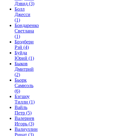
Дэвид
(3)
Болл
Джесси
(1)
Бондаренко
Светлана
(1)
Брэдбери
Рэй
(4)
Буйда
Юрий
(1)
Быков
Дмитрий
(2)
Бьорк
Самюэль
(6)
Бэгшоу
Тилли
(1)
Вайль
Петр
(5)
Валериев
Игорь
(3)
Валиуллин
Ринат
(3)