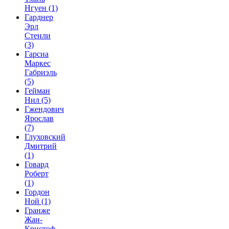
Нгуен
(1)
Гарднер
Эрл
Стенли
(3)
Гарсиа
Маркес
Габриэль
(5)
Гейман
Нил
(5)
Гжендович
Ярослав
(7)
Глуховский
Дмитрий
(1)
Говард
Роберт
(1)
Гордон
Ной
(1)
Гранже
Жан-
Кристоф