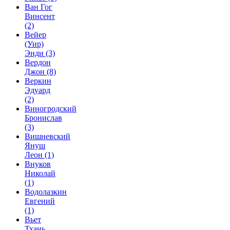
Ван Гог
Винсент
(2)
Вейер
(Уир)
Энди
(3)
Вердон
Джон
(8)
Веркин
Эдуард
(2)
Виногродский
Бронислав
(3)
Вишневский
Януш
Леон
(1)
Внуков
Николай
(1)
Водолазкин
Евгений
(1)
Вьет
Тхань