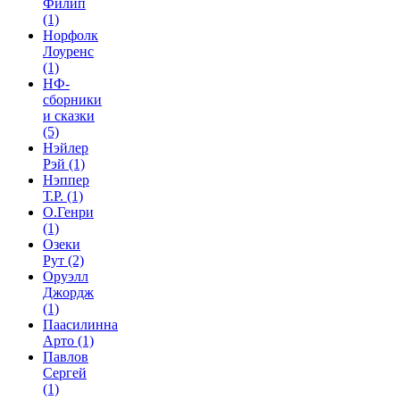
Филип
(1)
Норфолк
Лоуренс
(1)
НФ-
сборники
и сказки
(5)
Нэйлер
Рэй
(1)
Нэппер
Т.Р.
(1)
О.Генри
(1)
Озеки
Рут
(2)
Оруэлл
Джордж
(1)
Паасилинна
Арто
(1)
Павлов
Сергей
(1)