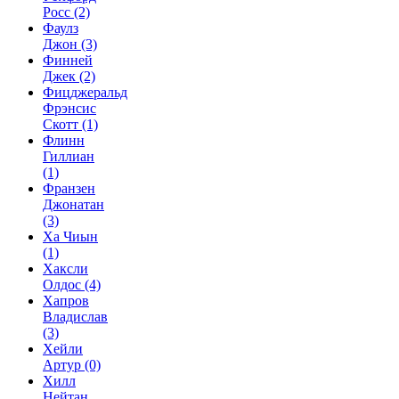
Росс
(2)
Фаулз
Джон
(3)
Финней
Джек
(2)
Фицджеральд
Фрэнсис
Скотт
(1)
Флинн
Гиллиан
(1)
Франзен
Джонатан
(3)
Ха Чиын
(1)
Хаксли
Олдос
(4)
Хапров
Владислав
(3)
Хейли
Артур
(0)
Хилл
Нейтан