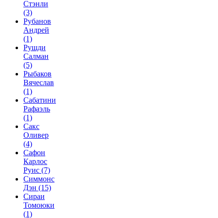
Стэнли
(3)
Рубанов
Андрей
(1)
Рушди
Салман
(5)
Рыбаков
Вячеслав
(1)
Сабатини
Рафаэль
(1)
Сакс
Оливер
(4)
Сафон
Карлос
Руис
(7)
Симмонс
Дэн
(15)
Сираи
Томоюки
(1)