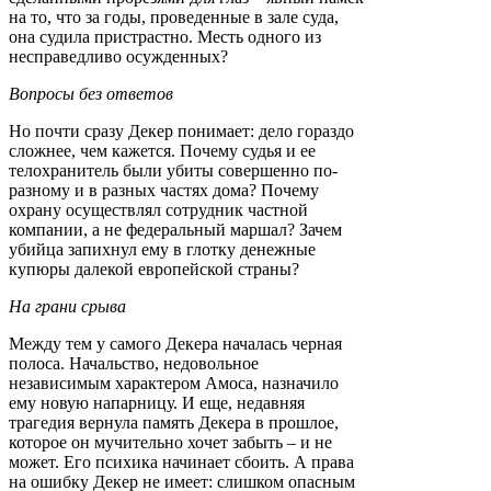
на то, что за годы, проведенные в зале суда,
она судила пристрастно. Месть одного из
несправедливо осужденных?
Вопросы без ответов
Но почти сразу Декер понимает: дело гораздо
сложнее, чем кажется. Почему судья и ее
телохранитель были убиты совершенно по-
разному и в разных частях дома? Почему
охрану осуществлял сотрудник частной
компании, а не федеральный маршал? Зачем
убийца запихнул ему в глотку денежные
купюры далекой европейской страны?
На грани срыва
Между тем у самого Декера началась черная
полоса. Начальство, недовольное
независимым характером Амоса, назначило
ему новую напарницу. И еще, недавняя
трагедия вернула память Декера в прошлое,
которое он мучительно хочет забыть – и не
может. Его психика начинает сбоить. А права
на ошибку Декер не имеет: слишком опасным