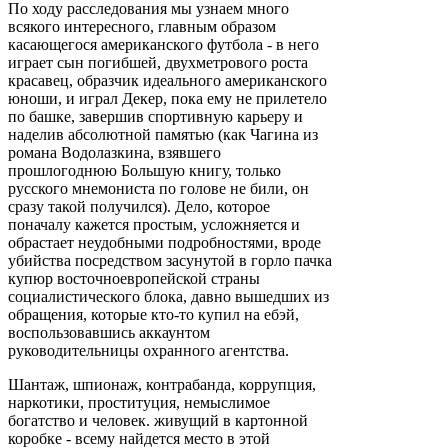
По ходу расследования мы узнаем много
всякого интересного, главным образом
касающегося американского футбола - в него
играет сын погибшей, двухметрового роста
красавец, образчик идеального американского
юноши, и играл Декер, пока ему не прилетело
по башке, завершив спортивную карьеру и
наделив абсолютной памятью (как Чагина из
романа Водолазкина, взявшего
прошлогоднюю Большую книгу, только
русского мнемониста по голове не били, он
сразу такой получился). Дело, которое
поначалу кажется простым, усложняется и
обрастает неудобными подробностями, вроде
убийства посредством засунутой в горло пачка
купюр восточноевропейской страны
социалистического блока, давно вышедших из
обращения, которые кто-то купил на ебэй,
воспользовавшись аккаунтом
руководительницы охранного агентства.
Шантаж, шпионаж, контрабанда, коррупция,
наркотики, проституция, немыслимое
богатство и человек. живущий в картонной
коробке - всему найдется место в этой