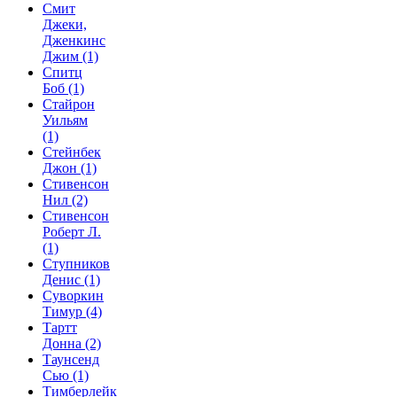
Смит
Джеки,
Дженкинс
Джим
(1)
Спитц
Боб
(1)
Стайрон
Уильям
(1)
Стейнбек
Джон
(1)
Стивенсон
Нил
(2)
Стивенсон
Роберт Л.
(1)
Ступников
Денис
(1)
Суворкин
Тимур
(4)
Тартт
Донна
(2)
Таунсенд
Сью
(1)
Тимберлейк