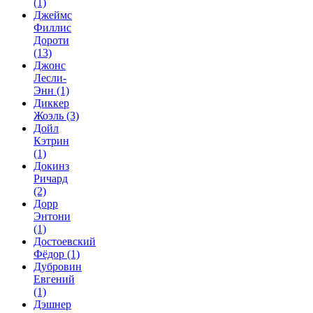
(1)
Джеймс
Филлис
Дороти
(13)
Джонс
Лесли-
Энн
(1)
Диккер
Жоэль
(3)
Дойл
Кэтрин
(1)
Докинз
Ричард
(2)
Дорр
Энтони
(1)
Достоевский
Фёдор
(1)
Дубровин
Евгений
(1)
Дэшнер