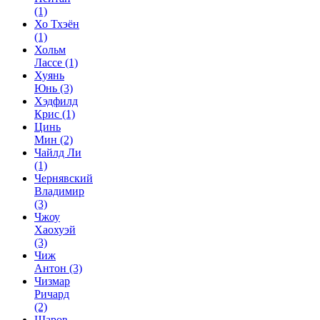
(1)
Хо Тхэён
(1)
Хольм
Лассе
(1)
Хуянь
Юнь
(3)
Хэдфилд
Крис
(1)
Цинь
Мин
(2)
Чайлд Ли
(1)
Чернявский
Владимир
(3)
Чжоу
Хаохуэй
(3)
Чиж
Антон
(3)
Чизмар
Ричард
(2)
Шаров