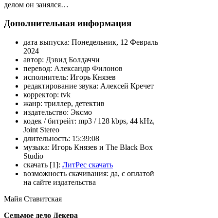
делом он занялся…
Дополнительная информация
дата выпуска:
Понедельник, 12 Февраль
2024
автор:
Дэвид Болдаччи
перевод:
Александр Филонов
исполнитель:
Игорь Князев
редактирование звука:
Алексей Кречет
корректор:
tvk
жанр:
триллер, детектив
издательство:
Эксмо
кодек / битрейт:
mp3 / 128 kbps, 44 kHz,
Joint Stereo
длительность:
15:39:08
музыка:
Игорь Князев и The Black Box
Studio
скачать [1]:
ЛитРес скачать
возможность скачивания:
да, с оплатой
на сайте издательства
Майя Ставитская
Седьмое дело Декера