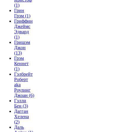
(1)
Грин
Грэм
(1)
Гриффин
Джеймс
Эдвард
(1)
Гришэм
Джон
(13)
Грэм
Кеннет
(1)
Гэлбрейт
Роберт
aka
Роулинг
Джоан
(6)
Гэлли
Бен
(3)
Дагган
Хелена
(2)
Даль