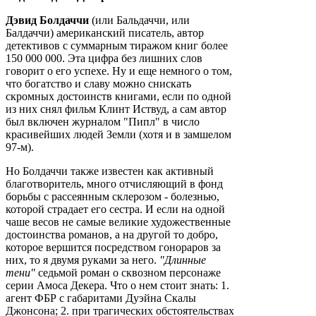
Дэвид Болдаччи
(или Бальдаччи, или
Балдаччи) американский писатель, автор
детективов с суммарным тиражом книг более
150 000 000. Эта цифра без лишних слов
говорит о его успехе. Ну и еще немного о том,
что богатство и славу можно снискать
скромных достоинств книгами, если по одной
из них снял фильм Клинт Иствуд, а сам автор
был включен журналом "Пипл" в число
красивейших людей Земли (хотя и в замшелом
97-м).
Но Болдаччи также известен как активный
благотворитель, много отчисляющий в фонд
борьбы с рассеянным склерозом - болезнью,
которой страдает его сестра. И если на одной
чаше весов не самые великие художественные
достоинства романов, а на другой то добро,
которое вершится посредством гонораров за
них, то я двумя руками за него.
"Длинные
тени"
седьмой роман о сквозном персонаже
серии Амоса Декера. Что о нем стоит знать: 1.
агент ФБР с габаритами Дуэйна Скалы
Джонсона; 2. при трагических обстоятельствах