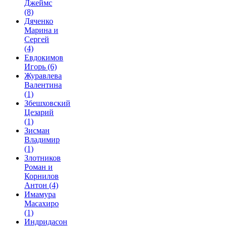
Джеймс
(8)
Дяченко
Марина и
Сергей
(4)
Евдокимов
Игорь
(6)
Журавлева
Валентина
(1)
Збешховский
Цезарий
(1)
Зисман
Владимир
(1)
Злотников
Роман и
Корнилов
Антон
(4)
Имамура
Масахиро
(1)
Индридасон