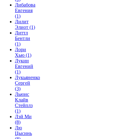
Либабова
Евгения
(1)
Лилит
Элиот
(1)
Литтл
Бентли
(1)
Лори
Хью
(1)
Лукин
Евгений
(1)
Лукьяненко
Сергей
(3)
Льюис
Клайв
Стейплз
(1)
Лэй Ми
(8)
Лю
Цысинь
(8)