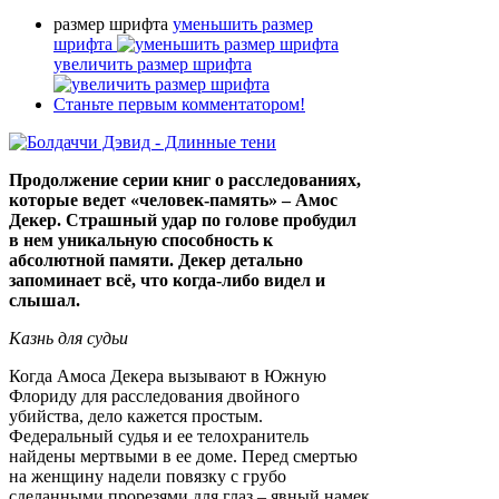
размер шрифта
уменьшить размер
шрифта
увеличить размер шрифта
Станьте первым комментатором!
Продолжение серии книг о расследованиях,
которые ведет «человек-память» – Амос
Декер. Страшный удар по голове пробудил
в нем уникальную способность к
абсолютной памяти. Декер детально
запоминает всё, что когда-либо видел и
слышал.
Казнь для судьи
Когда Амоса Декера вызывают в Южную
Флориду для расследования двойного
убийства, дело кажется простым.
Федеральный судья и ее телохранитель
найдены мертвыми в ее доме. Перед смертью
на женщину надели повязку с грубо
сделанными прорезями для глаз – явный намек