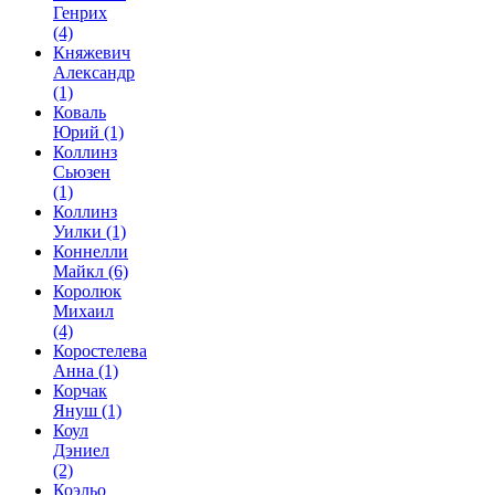
Генрих
(4)
Княжевич
Александр
(1)
Коваль
Юрий
(1)
Коллинз
Сьюзен
(1)
Коллинз
Уилки
(1)
Коннелли
Майкл
(6)
Королюк
Михаил
(4)
Коростелева
Анна
(1)
Корчак
Януш
(1)
Коул
Дэниел
(2)
Коэльо