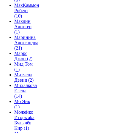
МакКаммон
Роберт
(10)
Маклин
Алистер
(1)
Маринина
Александра
(21)
Маррс
Джон
(2)
Мид Том
(1)
Митчелл
Дэвид
(2)
Михалкова
Елена
(14)
Мо Янь
(1)
Можейко
Игорь aka
Булычёв
Кир
(1)