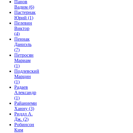
Панов
Вадим
(6)
Пастернак
Юрий
(1)
Пелевин
Виктор
(4)
Пеннак
Даниэль
(7)
Петросян
Мариам
(1)
Подлевский
Марцин
(1)
Радаев
Александр
(1)
Райаниеми
Ханну
(3)
Риддл А.
Дж.
(2)
Робинсон
Ким