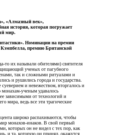
а», «Алмазный век»,
ная история, которая погружает
ый мир.
антастики». Номинации на премии
 Кэмпбелла, премию Британской
а-то их называли обителями) святителя
защищающий ученых от пагубного
енами, так и сложными ритуалами и
лись и рушились города и государства.
 суеверием и невежеством, вторгалось и
о монахам-ученым удавалось
нее зависимыми от технологий и
го мира, ведь все эти трагические
концента широко распахиваются, чтобы
мир монахов-инаков. В свой первый
и, которых он не видел с тех пор, как
нь, и та, которую он принял, окажутся