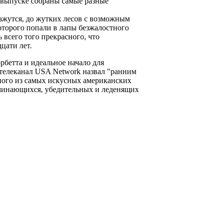
 выпуске собраны самые разные
кажутся, до жутких лесов с возможным
оторого попали в лапы безжалостного
 всего того прекрасного, что
цати лет.
рбетта и идеальное начало для
телеканал USA Network назвал "ранним
ного из самых искусных американских
оминающихся, убедительных и леденящих