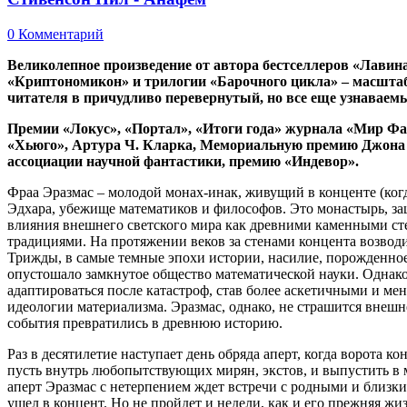
0 Комментарий
Великолепное произведение от автора бестселлеров «Лавин
«Криптономикон» и трилогии «Барочного цикла» – масштаб
читателя в причудливо перевернутый, но все еще узнаваем
Премии «Локус», «Портал», «Итоги года» журнала «Мир Ф
«Хьюго», Артура Ч. Кларка, Мемориальную премию Джона
ассоциации научной фантастики, премию «Индевор».
Фраа Эразмас – молодой монах-инак, живущий в конценте (когд
Эдхара, убежище математиков и философов. Это монастырь, 
влияния внешнего светского мира как древними каменными ст
традициями. На протяжении веков за стенами концента возводи
Трижды, в самые темные эпохи истории, насилие, порожденное
опустошало замкнутое общество математической науки. Однак
адаптироваться после катастроф, став более аскетичными и ме
идеологии материализма. Эразмас, однако, не страшится внешне
события превратились в древнюю историю.
Раз в десятилетие наступает день обряда аперт, когда ворота 
пусть внутрь любопытствующих мирян, экстов, и выпустить в 
аперт Эразмас с нетерпением ждет встречи с родными и близким
ушел в концент. Но не пройдет и недели, как и его прежняя жиз