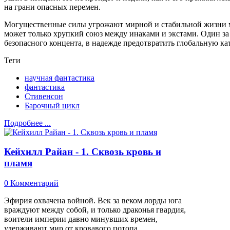
на грани опасных перемен.
Могущественные силы угрожают мирной и стабильной жизни 
может только хрупкий союз между инаками и экстами. Один за
безопасного концента, в надежде предотвратить глобальную ка
Теги
научная фантастика
фантастика
Стивенсон
Барочный цикл
Подробнее ...
Кейхилл Райан - 1. Сквозь кровь и
пламя
0 Комментарий
Эфирия охвачена войной. Век за веком лорды юга
враждуют между собой, и только драконья гвардия,
воители империи давно минувших времен,
удерживают мир от кровавого потопа.