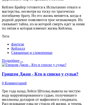
Кейлен Брайер готовится к Испытанию отваги и
мастерства, несмотря на тоску по трагически
погибшему брату. Но его жизнь меняется, когда в
родной деревне появляются трое незнакомцев. Их
связывает тайна, из-за которой смерть идет за ними
по пятам и которая изменит жизнь Кейлена.
Теги
фэнтези
Кейхилл
Связанные и сломленные
Подробнее ...
Гришэм Джон - Кто в списке у судьи?
0 Комментарий
Три года назад Лейси Штольц вывела на чистую
воду коррумпированного судью, получившего
миллионы долларов от мафиозного синдиката.
Расследование едва не стоило ей жизни, и теперь