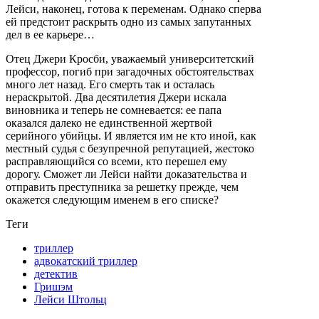
Лейси, наконец, готова к переменам. Однако сперва
ей предстоит раскрыть одно из самых запутанных
дел в ее карьере…
Отец Джери Кросби, уважаемый университетский
профессор, погиб при загадочных обстоятельствах
много лет назад. Его смерть так и осталась
нераскрытой. Два десятилетия Джери искала
виновника и теперь не сомневается: ее папа
оказался далеко не единственной жертвой
серийного убийцы. И является им не кто иной, как
местный судья с безупречной репутацией, жестоко
расправляющийся со всеми, кто перешел ему
дорогу. Сможет ли Лейси найти доказательства и
отправить преступника за решетку прежде, чем
окажется следующим именем в его списке?
Теги
триллер
адвокатский триллер
детектив
Гришэм
Лейси Штольц