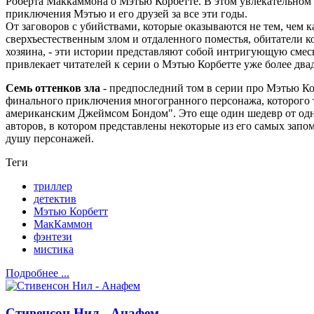
Роберта Маккаммона о Мэтью Корбетте. В этом увлекательном
приключения Мэтью и его друзей за все эти годы.
От заговоров с убийствами, которые оказываются не тем, чем 
сверхъестественным злом и отдаленного поместья, обитатели к
хозяина, - эти истории представляют собой интригующую смесь
привлекает читателей к серии о Мэтью Корбетте уже более двад
Семь оттенков зла
- предпоследний том в серии про Мэтью Ко
финального приключения многогранного персонажа, которого 
американским Джеймсом Бондом". Это еще один шедевр от од
авторов, в котором представлены некоторые из его самых зап
душу персонажей.
Теги
триллер
детектив
Мэтью Корбетт
МакКаммон
фэнтези
мистика
Подробнее ...
Стивенсон Нил - Анафем