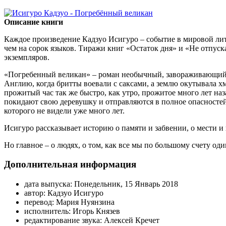
Описание книги
Каждое произведение Кадзуо Исигуро – событие в мировой лит
чем на сорок языков. Тиражи книг «Остаток дня» и «Не отпус
экземпляров.
«Погребенный великан» – роман необычный, завораживающий.
Англию, когда бритты воевали с саксами, а землю окутывала хм
прожитый час так же быстро, как утро, прожитое много лет наз
покидают свою деревушку и отправляются в полное опасностей
которого не видели уже много лет.
Исигуро рассказывает историю о памяти и забвении, о мести и
Но главное – о людях, о том, как все мы по большому счету оди
Дополнительная информация
дата выпуска:
Понедельник, 15 Январь 2018
автор:
Кадзуо Исигуро
перевод:
Мария Нуянзина
исполнитель:
Игорь Князев
редактирование звука:
Алексей Кречет