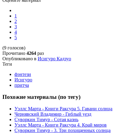
Оцените материал
1
2
3
4
5
(9 голосов)
Прочитано
4264
раз
Опубликовано в
Исигуро Кадзуо
Теги
фэнтези
Исигуро
притча
Похожие материалы (по тегу)
Уэллс Марта - Книги Раксура 5. Гавани солнца
Чернявский Владимир - Гиблый уезд
Суворкин Тимур - Сотая казнь
Уэллс Марта - Книги Раксура 4. Край миров
Суворкин Тимур - 3. Три похищенных солнца