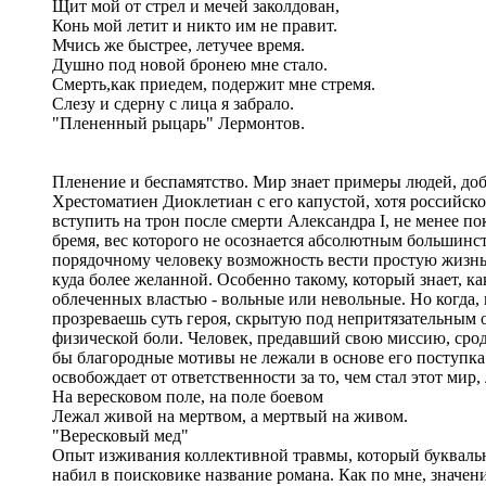
Щит мой от стрел и мечей заколдован,
Конь мой летит и никто им не правит.
Мчись же быстрее, летучее время.
Душно под новой бронею мне стало.
Смерть,как приедем, подержит мне стремя.
Слезу и сдерну с лица я забрало.
"Плененный рыцарь" Лермонтов.
Пленение и беспамятство. Мир знает примеры людей, доб
Хрестоматиен Диоклетиан с его капустой, хотя российско
вступить на трон после смерти Александра I, не менее по
бремя, вес которого не осознается абсолютным большинс
порядочному человеку возможность вести простую жизнь с
куда более желанной. Особенно такому, который знает, к
облеченных властью - вольные или невольные. Но когда, 
прозреваешь суть героя, скрытую под непритязательным
физической боли. Человек, предавший свою миссию, срод
бы благородные мотивы не лежали в основе его поступка
освобождает от ответственности за то, чем стал этот мир
На вересковом поле, на поле боевом
Лежал живой на мертвом, а мертвый на живом.
"Вересковый мед"
Опыт изживания коллективной травмы, который буквальн
набил в поисковике название романа. Как по мне, значен