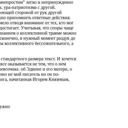
емнепростим" легко и непринужденно
, ура-патриотизма с другой.
юющей стороной от рук другой
ужно припомнить ответные действия.
мело отводя внимание от тех, кто мог
 достигает. Учитывая, что споры чаще
нанием о коллективной травме можно
сконечно, в нужный момент раздув до
ы коллективного бессознательного, а
 стандартного размера текст. И хочется
се оказывается не тем, что о нем
ревозчике. об Эдвине и его матери, о
нно не мой писатель но он по-
книга, начитанная Игорем Князевым,
нужно