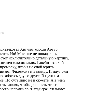
ства
дневековая Англия, король Артур...
лятия. Но! Мне еще не попадалось
рисует исключительно детальную картину,
 снижен максимально. Гавейн - этакий
 промолчу, чтобы не спойлерить.
минают Филемона и Бавкиду. И идут они
о заботясь друг о друге. В пути им
е. Но суть явно не в сюжете. А в чем?
ать заново, чтобы допонять что-то
 всего напомнило "Стоунера" Уильямса.