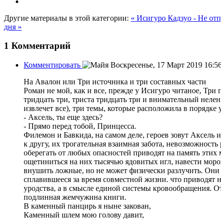
Другие материалы в этой категории:
« Исигуро Кадзуо - Не от
дня »
1
Комментарий
Комментировать
Воскресенье, 17 Март 2019 16:5
На Авалон или Три источника и три составных части
Роман не мой, как и все, прежде у Исигуро читаное, Три п
тридцать три, триста тридцать три и внимательный неле
извлечет все), три темы, которые расположила в порядке 
- Аксель, ты еще здесь?
- Прямо перед тобой, Принцесса.
Филемон и Бавкида, на самом деле, героев зовут Аксель 
к другу, их трогательная взаимная забота, невозможность
оберегать от любых опасностей приводят на память этих
ощетиниться на них тысячью ядовитых игл, навести мор
внушить ложные, но не может физически разлучить. Они 
сплавившееся за время совместной жизни. что приводят н
уродства, а в смысле единой системы кровообращения. О
подлинная жемчужина книги.
В каменный панцирь я ныне закован,
Каменный шлем мою голову давит,