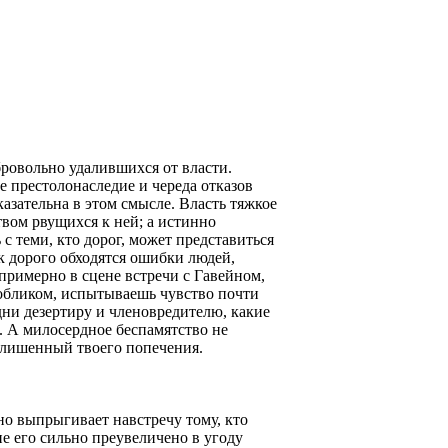
ровольно удалившихся от власти.
е престолонаследие и череда отказов
казательна в этом смысле. Власть тяжкое
твом рвущихся к ней; а истинно
 теми, кто дорог, может представиться
ак дорого обходятся ошибки людей,
примерно в сцене встречи с Гавейном,
 обликом, испытываешь чувство почти
ни дезертиру и членовредителю, какие
. А милосердное беспамятство не
, лишенный твоего попечения.
о выпрыгивает навстречу тому, кто
ие его сильно преувеличено в угоду