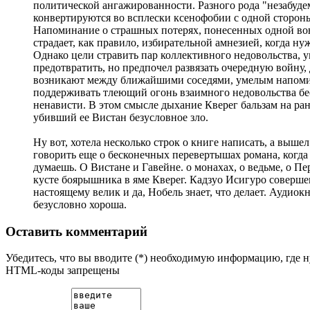
политической ангажированности. Разного рода "незабуд
конвертируются во всплески ксенофобии с одной стороны
Напоминание о страшных потерях, понесенных одной во
страдает, как правило, избирательной амнезией, когда н
Однако цели стравить пар коллективного недовольства, у
предотвратить, но предпочел развязать очередную войну,
возникают между ближайшими соседями, умелым напоми
поддерживать тлеющий огонь взаимного недовольства бе
ненависти. В этом смысле дыхание Кверег бальзам на ран
убивший ее Вистан безусловное зло.
Ну вот, хотела несколько строк о книге написать, а вышел
говорить еще о бесконечных перевертышах романа, когда в
думаешь. О Вистане и Гавейне. о монахах, о ведьме, о Пе
кусте боярышника в яме Кверег. Кадзуо Исигуро соверше
настоящему велик и да, Нобель знает, что делает. Аудио
безусловно хороша.
Оставить комментарий
Убедитесь, что вы вводите (*) необходимую информацию, где 
HTML-коды запрещены