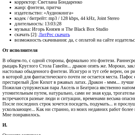
корректор:
Светлана Бондаренко
жанр:
фэнтези, притча
издательство:
«Аудиокнига»
кодек / битрейт:
mp3 / 128 kbps, 44 kHz, Joint Stereo
длительность:
13:03:28
музыка:
Игорь Князев и The Black Box Studio
скачать [2]:
ЛитРес скачать
возможность скачивания:
да, с оплатой на сайте издатель
От исполнителя
В общем-то, с одной стороны, формально это фэнтези. Раннесре
рыцарь Круглого Стола Гавейн... дракон опять же. Мороки, зак
настолько обыденного фэнтези. Исигуро и тут себе верен, он 
в которой для фантастического почти не остается места. Пафос
престарелый Дон Кихот в ржавых латах. Дракон - ммм... лучше
Пожилая супружеская пара Аксель и Беатриса явственно напо
утомительным путем, натурально, сами не зная куда, трогательн
встречаются разные люди и ситуации, временами весьма опасны
После последних строк хочется посидеть, подумать... и прослуш
ускользающее... Как ни странно, из моих недавних работ более
Мне понравилось.
И.