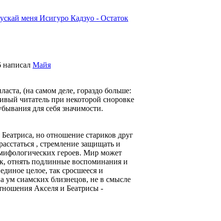
пускай меня
Исигуро Кадзуо - Остаток
6
написал
Майя
ласта, (на самом деле, гораздо больше:
нивый читатель при некоторой сноровке
убывания для себя значимости.
и Беатриса, но отношение стариков друг
 расстаться , стремление защищать и
 мифологических героев. Мир может
ок, отнять подлинные воспоминания и
единое целое, так сросшееся и
а ум сиамских близнецов, не в смысле
тношения Акселя и Беатрисы -