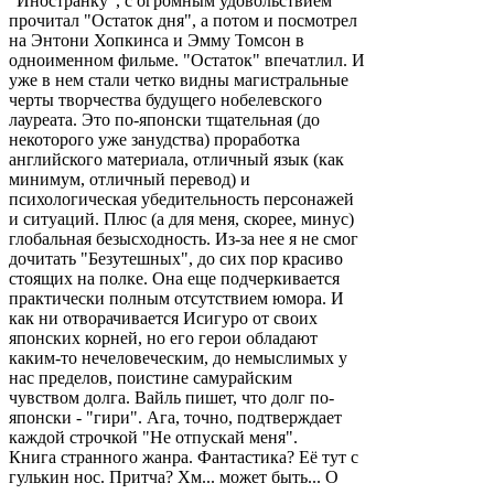
"Иностранку", с огромным удовольствием
прочитал "Остаток дня", а потом и посмотрел
на Энтони Хопкинса и Эмму Томсон в
одноименном фильме. "Остаток" впечатлил. И
уже в нем стали четко видны магистральные
черты творчества будущего нобелевского
лауреата. Это по-японски тщательная (до
некоторого уже занудства) проработка
английского материала, отличный язык (как
минимум, отличный перевод) и
психологическая убедительность персонажей
и ситуаций. Плюс (а для меня, скорее, минус)
глобальная безысходность. Из-за нее я не смог
дочитать "Безутешных", до сих пор красиво
стоящих на полке. Она еще подчеркивается
практически полным отсутствием юмора. И
как ни отворачивается Исигуро от своих
японских корней, но его герои обладают
каким-то нечеловеческим, до немыслимых у
нас пределов, поистине самурайским
чувством долга. Вайль пишет, что долг по-
японски - "гири". Ага, точно, подтверждает
каждой строчкой "Не отпускай меня".
Книга странного жанра. Фантастика? Её тут с
гулькин нос. Притча? Хм... может быть... О