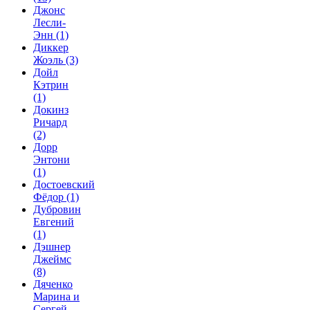
Джонс
Лесли-
Энн
(1)
Диккер
Жоэль
(3)
Дойл
Кэтрин
(1)
Докинз
Ричард
(2)
Дорр
Энтони
(1)
Достоевский
Фёдор
(1)
Дубровин
Евгений
(1)
Дэшнер
Джеймс
(8)
Дяченко
Марина и
Сергей