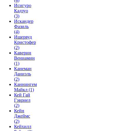
(4)
Исигуро
Кадзуо
(3)
Искандер
Фазиль
(4)
Ишервуд
Кристофер
(2)
Каверин
Вениамин
(1)
Канеман
Даниэль
(2)
Каннингем
Майкл
(1)
Кей Гай
Гэвриел
(2)
Кейн
Джеймс
(2)
Кейхилл