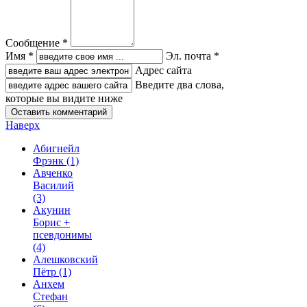
Сообщение *
Имя *
Эл. почта *
Адрес сайта
Введите два слова,
которые вы видите ниже
Наверх
Абигнейл
Фрэнк
(1)
Авченко
Василий
(3)
Акунин
Борис +
псевдонимы
(4)
Алешковский
Пётр
(1)
Анхем
Стефан