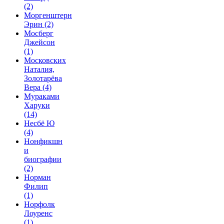
(2)
Моргенштерн
Эрин
(2)
Мосберг
Джейсон
(1)
Московских
Наталия,
Золотарёва
Вера
(4)
Мураками
Харуки
(14)
Несбё Ю
(4)
Нонфикшн
и
биографии
(2)
Норман
Филип
(1)
Норфолк
Лоуренс
(1)