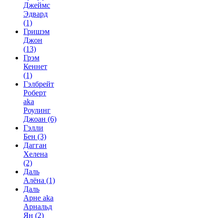
Джеймс
Эдвард
(1)
Гришэм
Джон
(13)
Грэм
Кеннет
(1)
Гэлбрейт
Роберт
aka
Роулинг
Джоан
(6)
Гэлли
Бен
(3)
Дагган
Хелена
(2)
Даль
Алёна
(1)
Даль
Арне aka
Арнальд
Ян
(2)