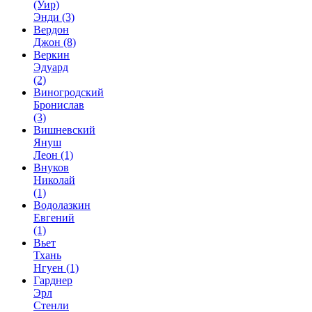
(Уир)
Энди
(3)
Вердон
Джон
(8)
Веркин
Эдуард
(2)
Виногродский
Бронислав
(3)
Вишневский
Януш
Леон
(1)
Внуков
Николай
(1)
Водолазкин
Евгений
(1)
Вьет
Тхань
Нгуен
(1)
Гарднер
Эрл
Стенли