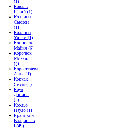
(1)
Коваль
Юрий
(1)
Коллинз
Сьюзен
(1)
Коллинз
Уилки
(1)
Коннелли
Майкл
(6)
Королюк
Михаил
(4)
Коростелева
Анна
(1)
Корчак
Януш
(1)
Коул
Дэниел
(2)
Коэльо
Пауло
(1)
Крапивин
Владислав
I
(49)