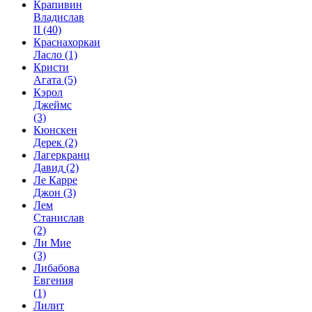
Крапивин
Владислав
II
(40)
Краснахоркаи
Ласло
(1)
Кристи
Агата
(5)
Кэрол
Джеймс
(3)
Кюнскен
Дерек
(2)
Лагеркранц
Давид
(2)
Ле Карре
Джон
(3)
Лем
Станислав
(2)
Ли Мие
(3)
Либабова
Евгения
(1)
Лилит