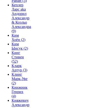
Райан
(3)
Кеплер
Ларс aka
Андорил
Александр
& Коэльо
Александра
(9)
Ким
Хоён
(2)
Ким
Ынсук
(2)
Кинг
Стивен
(52)
Кларк
Артур
(3)
Клинг
Марк-Уве
(2)
Книжник
Генрих
(4)
Княжевич
Александр