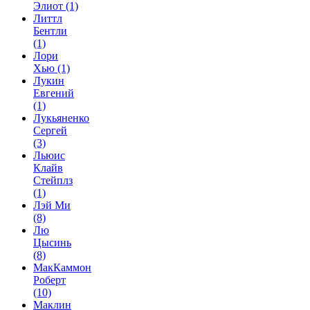
Элиот
(1)
Литтл
Бентли
(1)
Лори
Хью
(1)
Лукин
Евгений
(1)
Лукьяненко
Сергей
(3)
Льюис
Клайв
Стейплз
(1)
Лэй Ми
(8)
Лю
Цысинь
(8)
МакКаммон
Роберт
(10)
Маклин