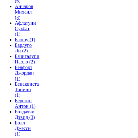
(6)
Анчаров
Михаил
(3)
Афлатуни
Сухбат
(1)
Баошу
(1)
Бардуго
Ли
(2)
Бачигалупи
Паоло
(2)
Белфорт
Джордан
(1)
Бенаквиста
Тонино
(1)
Березин
Антон
(1)
Болдаччи
Дэвид
(3)
Болл
Джесси
(1)