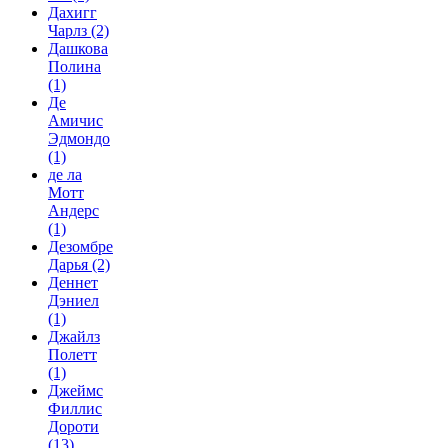
Дахигг
Чарлз
(2)
Дашкова
Полина
(1)
Де
Амичис
Эдмондо
(1)
де ла
Мотт
Андерс
(1)
Дезомбре
Дарья
(2)
Деннет
Дэниел
(1)
Джайлз
Полетт
(1)
Джеймс
Филлис
Дороти
(13)