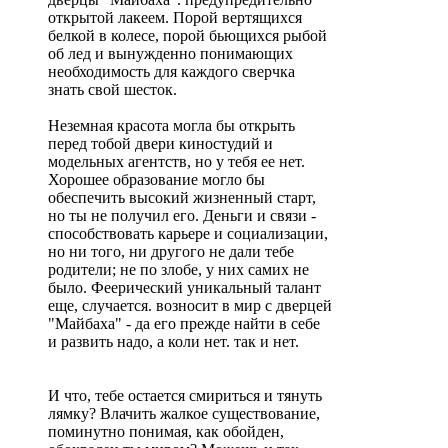
открытой лакеем. Порой вертящихся
белкой в колесе, порой бьющихся рыбой
об лед и вынужденно понимающих
необходимость для каждого сверчка
знать свой шесток.
Неземная красота могла бы открыть
перед тобой двери киностудий и
модельных агентств, но у тебя ее нет.
Хорошее образование могло бы
обеспечить высокий жизненный старт,
но ты не получил его. Деньги и связи -
способствовать карьере и социализации,
но ни того, ни другого не дали тебе
родители; не по злобе, у них самих не
было. Феерический уникальный талант
еще, случается. возносит в мир с дверцей
"Майбаха" - да его прежде найти в себе
и развить надо, а коли нет. так и нет.
И что, тебе остается смириться и тянуть
лямку? Влачить жалкое существование,
поминутно понимая, как обойден,