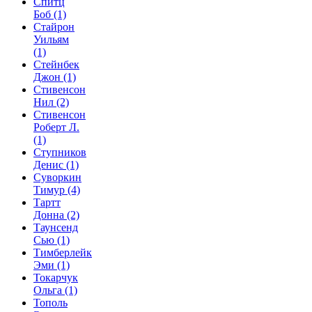
Спитц
Боб
(1)
Стайрон
Уильям
(1)
Стейнбек
Джон
(1)
Стивенсон
Нил
(2)
Стивенсон
Роберт Л.
(1)
Ступников
Денис
(1)
Суворкин
Тимур
(4)
Тартт
Донна
(2)
Таунсенд
Сью
(1)
Тимберлейк
Эми
(1)
Токарчук
Ольга
(1)
Тополь