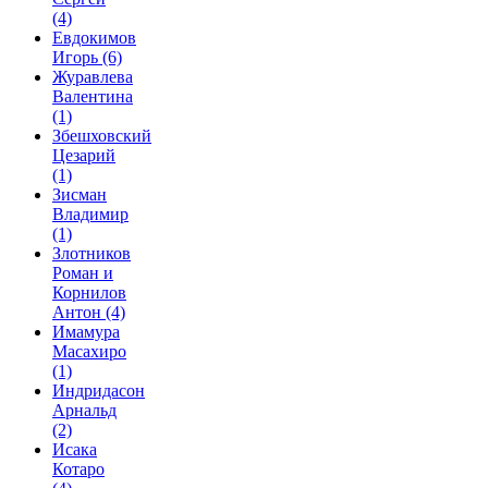
(4)
Евдокимов
Игорь
(6)
Журавлева
Валентина
(1)
Збешховский
Цезарий
(1)
Зисман
Владимир
(1)
Злотников
Роман и
Корнилов
Антон
(4)
Имамура
Масахиро
(1)
Индридасон
Арнальд
(2)
Исака
Котаро