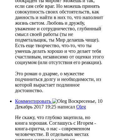
обокраден ты миром? Можешь и так,
если сам себе враг. Но можешь принять
совокупность своих обстоятельств, как
данность и найти в них то, что наполнит
жизнь светом. Любовь и дружбу,
уважение и сотрудничество, глубинный
смысл своей работы (ты не
подметальщик, ты Мир делаешь чище).
Есть еще творчество, что-то, что ты
умеешь делать хорошо и что делает тебя
счастливым, независимо от оценки этого
социумом (или отсутствия его реакции).
Это роман о дхарме, о мужестве
подчиниться долгу и необходимости, из
которой вырастает подлинное
достоинство.
Комментировать
Воскресенье, 10
Декабрь 2017 19:25
написал
Oleg
Не скажу, что глубоко зацепила, но
книга хорошая. Соглашусь с Игорем -
книга-притча, о нас - современном
человечестве. В отдельных местах
немного наивно и как-то не