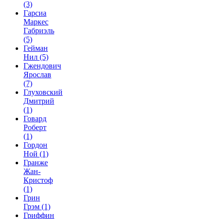
(3)
Гарсиа
Маркес
Габриэль
(5)
Гейман
Нил
(5)
Гжендович
Ярослав
(7)
Глуховский
Дмитрий
(1)
Говард
Роберт
(1)
Гордон
Ной
(1)
Гранже
Жан-
Кристоф
(1)
Грин
Грэм
(1)
Гриффин