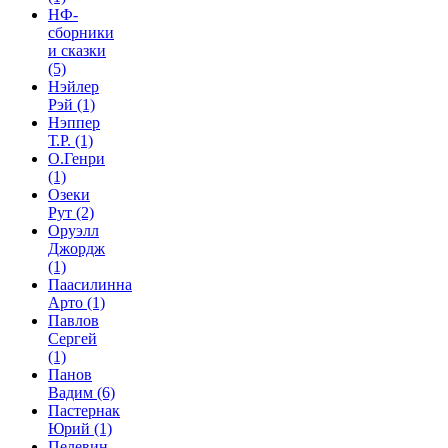
НФ-
сборники
и сказки
(5)
Нэйлер
Рэй
(1)
Нэппер
Т.Р.
(1)
О.Генри
(1)
Озеки
Рут
(2)
Оруэлл
Джордж
(1)
Паасилинна
Арто
(1)
Павлов
Сергей
(1)
Панов
Вадим
(6)
Пастернак
Юрий
(1)
Пелевин