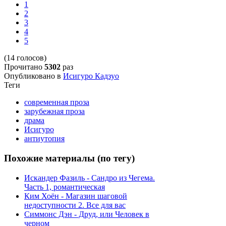
1
2
3
4
5
(14 голосов)
Прочитано
5302
раз
Опубликовано в
Исигуро Кадзуо
Теги
современная проза
зарубежная проза
драма
Исигуро
антиутопия
Похожие материалы (по тегу)
Искандер Фазиль - Сандро из Чегема.
Часть 1, романтическая
Ким Хоён - Магазин шаговой
недоступности 2. Все для вас
Симмонс Дэн - Друд, или Человек в
черном