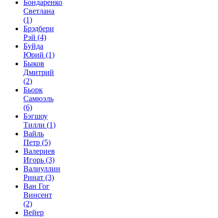
Бондаренко
Светлана
(1)
Брэдбери
Рэй
(4)
Буйда
Юрий
(1)
Быков
Дмитрий
(2)
Бьорк
Самюэль
(6)
Бэгшоу
Тилли
(1)
Вайль
Петр
(5)
Валериев
Игорь
(3)
Валиуллин
Ринат
(3)
Ван Гог
Винсент
(2)
Вейер