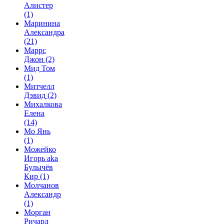
Алистер
(1)
Маринина
Александра
(21)
Маррс
Джон
(2)
Мид Том
(1)
Митчелл
Дэвид
(2)
Михалкова
Елена
(14)
Мо Янь
(1)
Можейко
Игорь aka
Булычёв
Кир
(1)
Молчанов
Александр
(1)
Морган
Ричард