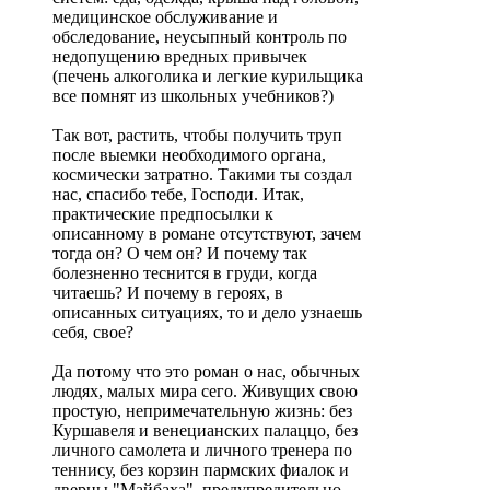
медицинское обслуживание и
обследование, неусыпный контроль по
недопущению вредных привычек
(печень алкоголика и легкие курильщика
все помнят из школьных учебников?)
Так вот, растить, чтобы получить труп
после выемки необходимого органа,
космически затратно. Такими ты создал
нас, спасибо тебе, Господи. Итак,
практические предпосылки к
описанному в романе отсутствуют, зачем
тогда он? О чем он? И почему так
болезненно теснится в груди, когда
читаешь? И почему в героях, в
описанных ситуациях, то и дело узнаешь
себя, свое?
Да потому что это роман о нас, обычных
людях, малых мира сего. Живущих свою
простую, непримечательную жизнь: без
Куршавеля и венецианских палаццо, без
личного самолета и личного тренера по
теннису, без корзин пармских фиалок и
дверцы "Майбаха". предупредительно