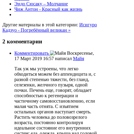
Эндо Сюсаку – Молчание
Чиж Антон - Красный как жизнь
Другие материалы в этой категории:
Исигуро
Кадзуо - Погребённый великан »
2
комментарии
Комментировать
Воскресенье,
17 Март 2019 16:57
написал
Майя
Так уж мы устроены, что легко
обходиться можем без аппендицита и, с
разной степенью тяжести, без гланд,
селезенки, желчного пузыря, одной
почки. Печень еще, говорят, обладает
способностью к регенерации и
частичному самовосстановлению, если
малая часть отнята. С изъятием
остальных органов наступает смерть.
Растить человека до половозрелого
возраста, постоянно контролируя
идеальное состояние его внутренних
систем: еда, одежда, крыша над головой,