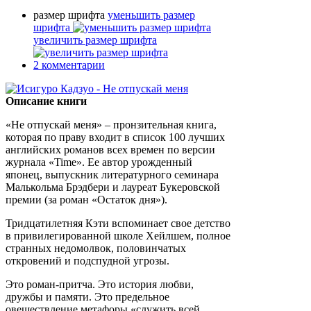
размер шрифта
уменьшить размер
шрифта
увеличить размер шрифта
2
комментарии
Описание книги
«Не отпускай меня» – пронзительная книга,
которая по праву входит в список 100 лучших
английских романов всех времен по версии
журнала «Time». Ее автор урожденный
японец, выпускник литературного семинара
Малькольма Брэдбери и лауреат Букеровской
премии (за роман «Остаток дня»).
Тридцатилетняя Кэти вспоминает свое детство
в привилегированной школе Хейлшем, полное
странных недомолвок, половинчатых
откровений и подспудной угрозы.
Это роман-притча. Это история любви,
дружбы и памяти. Это предельное
овеществление метафоры «служить всей