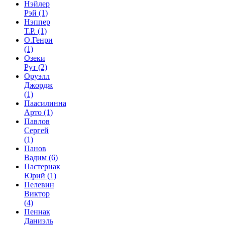
Нэйлер
Рэй
(1)
Нэппер
Т.Р.
(1)
О.Генри
(1)
Озеки
Рут
(2)
Оруэлл
Джордж
(1)
Паасилинна
Арто
(1)
Павлов
Сергей
(1)
Панов
Вадим
(6)
Пастернак
Юрий
(1)
Пелевин
Виктор
(4)
Пеннак
Даниэль