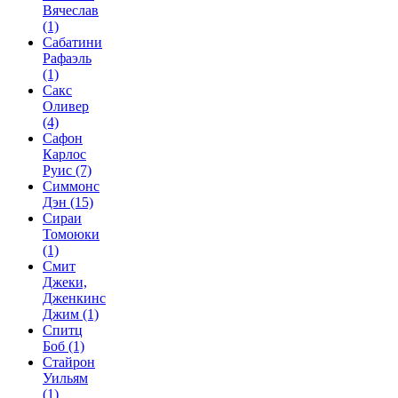
Вячеслав
(1)
Сабатини
Рафаэль
(1)
Сакс
Оливер
(4)
Сафон
Карлос
Руис
(7)
Симмонс
Дэн
(15)
Сираи
Томоюки
(1)
Смит
Джеки,
Дженкинс
Джим
(1)
Спитц
Боб
(1)
Стайрон
Уильям
(1)