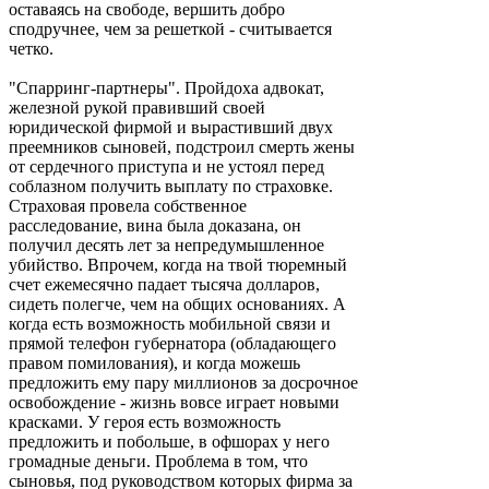
оставаясь на свободе, вершить добро
сподручнее, чем за решеткой - считывается
четко.
"Спарринг-партнеры". Пройдоха адвокат,
железной рукой правивший своей
юридической фирмой и вырастивший двух
преемников сыновей, подстроил смерть жены
от сердечного приступа и не устоял перед
соблазном получить выплату по страховке.
Страховая провела собственное
расследование, вина была доказана, он
получил десять лет за непредумышленное
убийство. Впрочем, когда на твой тюремный
счет ежемесячно падает тысяча долларов,
сидеть полегче, чем на общих основаниях. А
когда есть возможность мобильной связи и
прямой телефон губернатора (обладающего
правом помилования), и когда можешь
предложить ему пару миллионов за досрочное
освобождение - жизнь вовсе играет новыми
красками. У героя есть возможность
предложить и побольше, в офшорах у него
громадные деньги. Проблема в том, что
сыновья, под руководством которых фирма за