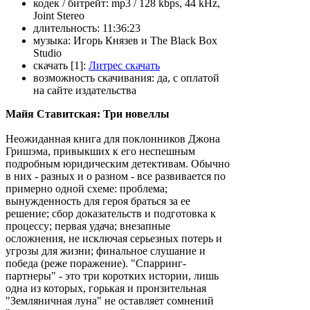
кодек / битрейт:
mp3 / 128 kbps, 44 kHz,
Joint Stereo
длительность:
11:36:23
музыка:
Игорь Князев и The Black Box
Studio
скачать [1]:
Литрес скачать
возможность скачивания:
да, с оплатой
на сайте издательства
Майя Ставитская: Три новеллы
Неожиданная книга для поклонников Джона
Гришэма, привыкших к его неспешным
подробным юридическим детективам. Обычно
в них - разных и о разном - все развивается по
примерно одной схеме: проблема;
вынужденность для героя браться за ее
решение; сбор доказательств и подготовка к
процессу; первая удача; внезапные
осложнения, не исключая серьезных потерь и
угрозы для жизни; финальное слушание и
победа (реже поражение). "Спарринг-
партнеры" - это три коротких истории, лишь
одна из которых, горькая и пронзительная
"Земляничная луна" не оставляет сомнений