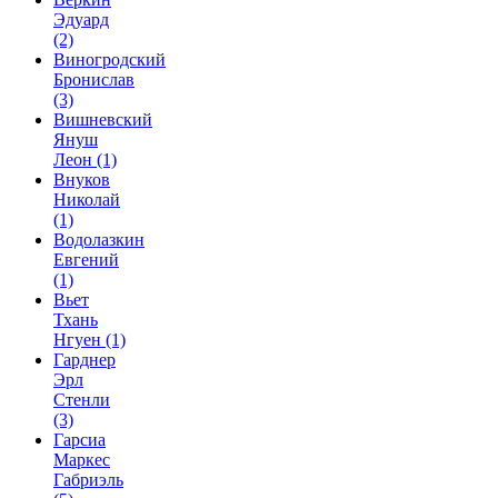
Эдуард
(2)
Виногродский
Бронислав
(3)
Вишневский
Януш
Леон
(1)
Внуков
Николай
(1)
Водолазкин
Евгений
(1)
Вьет
Тхань
Нгуен
(1)
Гарднер
Эрл
Стенли
(3)
Гарсиа
Маркес
Габриэль