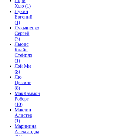
Лори
Хью
(1)
Лукин
Евгений
(1)
Лукьяненко
Сергей
(3)
Льюис
Клайв
Стейплз
(1)
Лэй Ми
(8)
Лю
Цысинь
(8)
МакКаммон
Роберт
(10)
Маклин
Алистер
(1)
Маринина
Александра