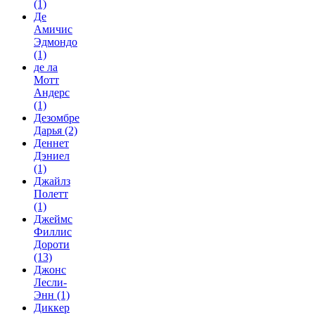
(1)
Де
Амичис
Эдмондо
(1)
де ла
Мотт
Андерс
(1)
Дезомбре
Дарья
(2)
Деннет
Дэниел
(1)
Джайлз
Полетт
(1)
Джеймс
Филлис
Дороти
(13)
Джонс
Лесли-
Энн
(1)
Диккер