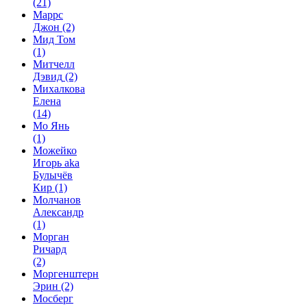
(21)
Маррс
Джон
(2)
Мид Том
(1)
Митчелл
Дэвид
(2)
Михалкова
Елена
(14)
Мо Янь
(1)
Можейко
Игорь aka
Булычёв
Кир
(1)
Молчанов
Александр
(1)
Морган
Ричард
(2)
Моргенштерн
Эрин
(2)
Мосберг