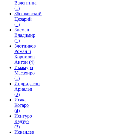
Валентина
(1)
Збешховский
Цезарий
(1)
Зисман
Владимир
(1)
Злотников
Роман и
Корнилов
Антон
(4)
Имамура
Масахиро
(1)
Индридасон
Арнальд
(2)
Исака
Котаро
(4)
Исигуро
Кадзуо
(3)
Искандер