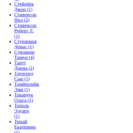
Стейнбек
Джон
(1)
Стивенсон
Нил
(2)
Стивенсон
Роберт Л.
(1)
Ступников
Денис
(1)
Суворкин
Тимур
(4)
Тартт
Донна
(2)
Таунсенд
Сью
(1)
Тимберлейк
Эми
(1)
Токарчук
Ольга
(1)
Тополь
Эдуард
(1)
Тюхай
Екатерина
(1)