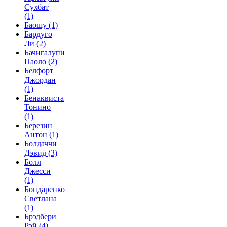
Сухбат
(1)
Баошу
(1)
Бардуго
Ли
(2)
Бачигалупи
Паоло
(2)
Белфорт
Джордан
(1)
Бенаквиста
Тонино
(1)
Березин
Антон
(1)
Болдаччи
Дэвид
(3)
Болл
Джесси
(1)
Бондаренко
Светлана
(1)
Брэдбери
Рэй
(4)