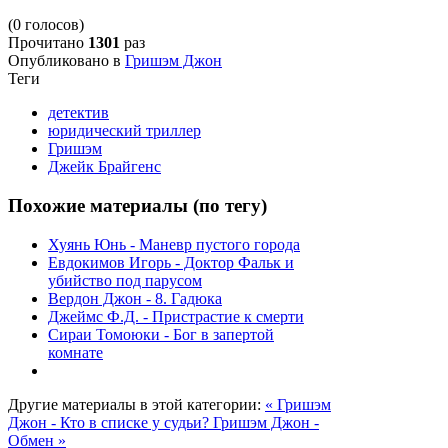
(0 голосов)
Прочитано
1301
раз
Опубликовано в
Гришэм Джон
Теги
детектив
юридический триллер
Гришэм
Джейк Брайгенс
Похожие материалы (по тегу)
Хуянь Юнь - Маневр пустого города
Евдокимов Игорь - Доктор Фальк и
убийство под парусом
Вердон Джон - 8. Гадюка
Джеймс Ф.Д. - Пристрастие к смерти
Сираи Томоюки - Бог в запертой
комнате
Другие материалы в этой категории:
« Гришэм
Джон - Кто в списке у судьи?
Гришэм Джон -
Обмен »