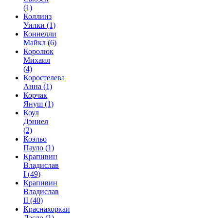
(1)
Коллинз
Уилки
(1)
Коннелли
Майкл
(6)
Королюк
Михаил
(4)
Коростелева
Анна
(1)
Корчак
Януш
(1)
Коул
Дэниел
(2)
Коэльо
Пауло
(1)
Крапивин
Владислав
I
(49)
Крапивин
Владислав
II
(40)
Краснахоркаи
Ласло
(1)