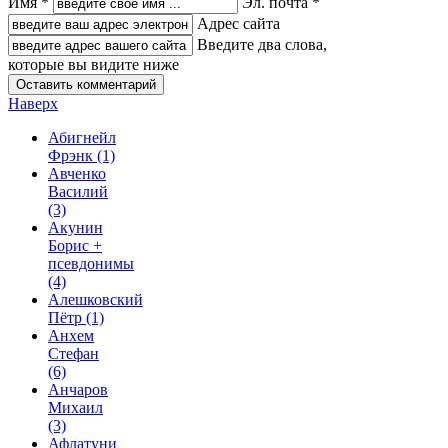
Имя *
Эл. почта *
Адрес сайта
Введите два слова,
которые вы видите ниже
Наверх
Абигнейл
Фрэнк
(1)
Авченко
Василий
(3)
Акунин
Борис +
псевдонимы
(4)
Алешковский
Пётр
(1)
Анхем
Стефан
(6)
Анчаров
Михаил
(3)
Афлатуни