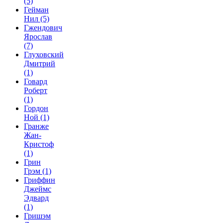
(5)
Гейман
Нил
(5)
Гжендович
Ярослав
(7)
Глуховский
Дмитрий
(1)
Говард
Роберт
(1)
Гордон
Ной
(1)
Гранже
Жан-
Кристоф
(1)
Грин
Грэм
(1)
Гриффин
Джеймс
Эдвард
(1)
Гришэм