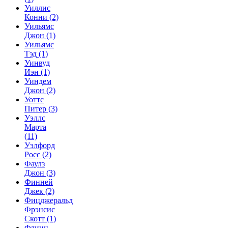
Уиллис
Конни
(2)
Уильямс
Джон
(1)
Уильямс
Тэд
(1)
Уинвуд
Иэн
(1)
Уиндем
Джон
(2)
Уоттс
Питер
(3)
Уэллс
Марта
(11)
Уэлфорд
Росс
(2)
Фаулз
Джон
(3)
Финней
Джек
(2)
Фицджеральд
Фрэнсис
Скотт
(1)
Флинн