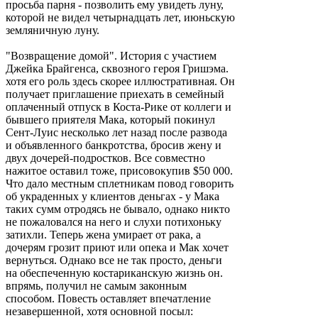
просьба парня - позволить ему увидеть луну,
которой не видел четырнадцать лет, июньскую
земляничную луну.
"Возвращение домой". История с участием
Джейка Брайгенса, сквозного героя Гришэма.
хотя его роль здесь скорее иллюстративная. Он
получает приглашение приехать в семейный
оплаченный отпуск в Коста-Рике от коллеги и
бывшего приятеля Мака, который покинул
Сент-Луис несколько лет назад после развода
и объявленного банкротства, бросив жену и
двух дочерей-подростков. Все совместно
нажитое оставил тоже, присовокупив $50 000.
Что дало местным сплетникам повод говорить
об украденных у клиентов деньгах - у Мака
таких сумм отродясь не бывало, однако никто
не пожаловался на него и слухи потихоньку
затихли. Теперь жена умирает от рака, а
дочерям грозит приют или опека и Мак хочет
вернуться. Однако все не так просто, деньги
на обеспеченную костариканскую жизнь он.
впрямь, получил не самым законным
способом. Повесть оставляет впечатление
незавершенной, хотя основной посыл: