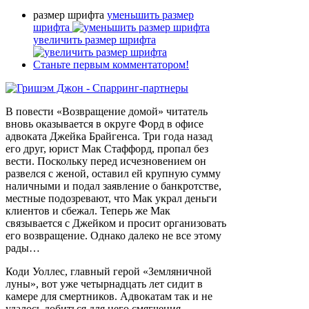
размер шрифта
уменьшить размер
шрифта
увеличить размер шрифта
Станьте первым комментатором!
В повести «Возвращение домой» читатель
вновь оказывается в округе Форд в офисе
адвоката Джейка Брайгенса. Три года назад
его друг, юрист Мак Стаффорд, пропал без
вести. Поскольку перед исчезновением он
развелся с женой, оставил ей крупную сумму
наличными и подал заявление о банкротстве,
местные подозревают, что Мак украл деньги
клиентов и сбежал. Теперь же Мак
связывается с Джейком и просит организовать
его возвращение. Однако далеко не все этому
рады…
Коди Уоллес, главный герой «Земляничной
луны», вот уже четырнадцать лет сидит в
камере для смертников. Адвокатам так и не
удалось добиться для него смягчения