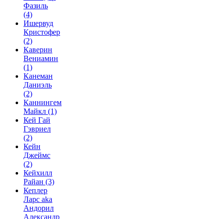
Фазиль
(4)
Ишервуд
Кристофер
(2)
Каверин
Вениамин
(1)
Канеман
Даниэль
(2)
Каннингем
Майкл
(1)
Кей Гай
Гэвриел
(2)
Кейн
Джеймс
(2)
Кейхилл
Райан
(3)
Кеплер
Ларс aka
Андорил
Александр