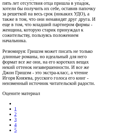
пять лет отсутствия отца пришла в упадок,
хотели бы получить их себе, оставив папочку
за решеткой на весь срок (никаких УДО), а
также в том, что они ненавидят друг друга. И
еще в том, что младший партнером фирмы -
женщина, которую старик принуждал к
сожительству, пользуясь положением
начальника.
Резюмируя: Гришэм может писать не только
длинные романы, но идеальный для него
формат все же они, на его коротких вещах
некий оттенок незавершенности. И все же
Джон Гришэм - это экстра-класс, а чтение
Игоря Князева, русского голоса его книг -
неизменный источник читательской радости.
Оцените материал
1
2
3
4
5