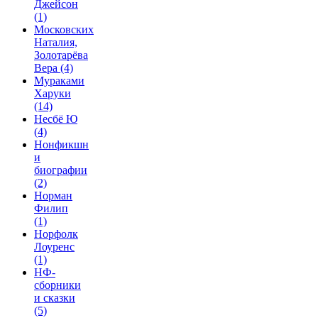
Джейсон
(1)
Московских
Наталия,
Золотарёва
Вера
(4)
Мураками
Харуки
(14)
Несбё Ю
(4)
Нонфикшн
и
биографии
(2)
Норман
Филип
(1)
Норфолк
Лоуренс
(1)
НФ-
сборники
и сказки
(5)