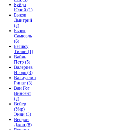
Буйда
Юрий
(1)
Быков
Дмитрий
(2)
Бьорк
Самюэль
(6)
Бэгшоу
Тилли
(1)
Вайль
Петр
(5)
Валериев
Игорь
(3)
Валиуллин
Ринат
(3)
Ван Гог
Винсент
(2)
Вейер
(Уир)
Энди
(3)
Вердон
Джон
(8)
Веркин