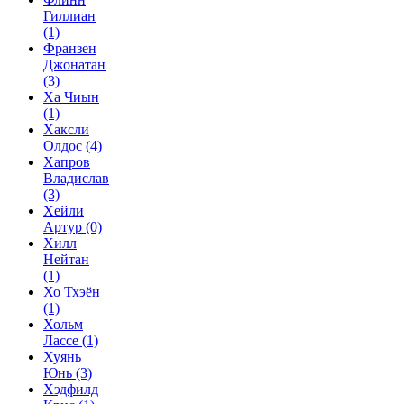
Гиллиан
(1)
Франзен
Джонатан
(3)
Ха Чиын
(1)
Хаксли
Олдос
(4)
Хапров
Владислав
(3)
Хейли
Артур
(0)
Хилл
Нейтан
(1)
Хо Тхэён
(1)
Хольм
Лассе
(1)
Хуянь
Юнь
(3)
Хэдфилд