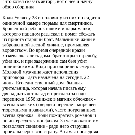
"что хотел сказать автор", вот с нее и начну
обзор сборника.
Коди Уоллесу 28 и половину из них он сидит в
одиночной камере тюрьмы для смертников.
Брошенный ребенок шлюхи и наркоманки,
которого пацаном разыскал и помог сбежать
из приюта старший брат. Мальчишки жили в
заброшенной лесной хижине, промышляя
воровством. Во время очередной кражи
хозяева оказались дома. брат открыл стрельбу,
убил их, и при задержании сам был убит
полицейскими. Коди приговорили к смерти.
Молодой мужчина ждет исполнения
приговора - дата назначена на сегодня, 22
июня. Его единственный друг бывшая
учительница, которая начала писать ему
двенадцать лет назад и прислала за годы
переписки 1956 книжек в мягких обложках -
всегда в мягких (твердый переплет запрещен
тюремными правилами), часто потрепанных,
всегда художка - Коди пожиратель романов и
не интересуется нонфиком. За час до казни им
позволяют свидание - ради него старушка
проехала через всю страну. А самая последняя