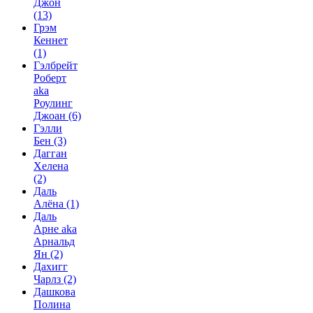
Джон
(13)
Грэм
Кеннет
(1)
Гэлбрейт
Роберт
aka
Роулинг
Джоан
(6)
Гэлли
Бен
(3)
Дагган
Хелена
(2)
Даль
Алёна
(1)
Даль
Арне aka
Арнальд
Ян
(2)
Дахигг
Чарлз
(2)
Дашкова
Полина