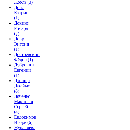
Жоэль
(3)
Дойл
Кэтрин
(1)
Докинз
Ричард
(2)
Дорр
Энтони
(1)
Достоевский
Фёдор
(1)
Дубровин
Евгений
(1)
Дэшнер
Джеймс
(8)
Дяченко
Марина и
Сергей
(4)
Евдокимов
Игорь
(6)
Журавлева