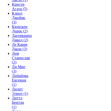
Кристи
Агата
(5)
Кэрол
Джеймс
(3)
Кюнскен
Дерек
(2)
Лагеркранц
Давид
(2)
Ле Карре
Джон
(3)
Лем
Станислав
(2)
Ли Мие
(3)
Либабова
Евгения
(1)
Лилит
Элиот
(1)
Литтл
Бентли
(1)