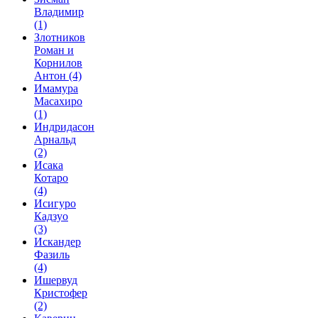
Владимир
(1)
Злотников
Роман и
Корнилов
Антон
(4)
Имамура
Масахиро
(1)
Индридасон
Арнальд
(2)
Исака
Котаро
(4)
Исигуро
Кадзуо
(3)
Искандер
Фазиль
(4)
Ишервуд
Кристофер
(2)