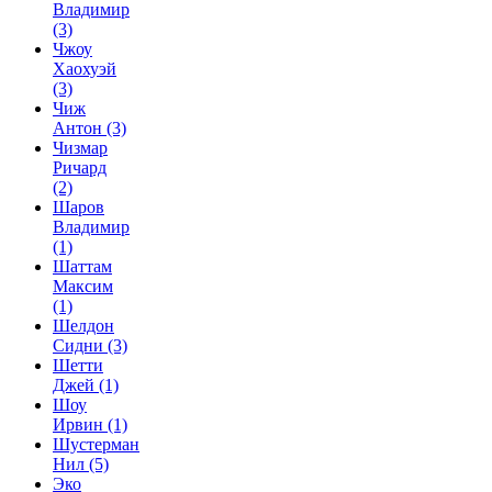
Владимир
(3)
Чжоу
Хаохуэй
(3)
Чиж
Антон
(3)
Чизмар
Ричард
(2)
Шаров
Владимир
(1)
Шаттам
Максим
(1)
Шелдон
Сидни
(3)
Шетти
Джей
(1)
Шоу
Ирвин
(1)
Шустерман
Нил
(5)
Эко