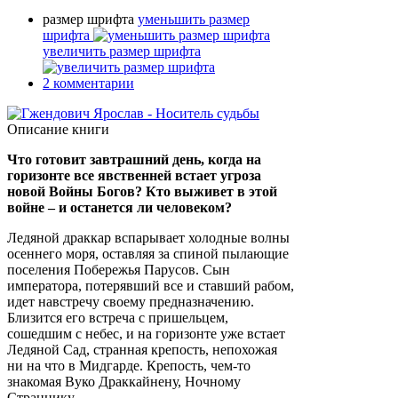
размер шрифта
уменьшить размер
шрифта
увеличить размер шрифта
2
комментарии
Описание книги
Что готовит завтрашний день, когда на
горизонте все явственней встает угроза
новой Войны Богов? Кто выживет в этой
войне – и останется ли человеком?
Ледяной драккар вспарывает холодные волны
осеннего моря, оставляя за спиной пылающие
поселения Побережья Парусов. Сын
императора, потерявший все и ставший рабом,
идет навстречу своему предназначению.
Близится его встреча с пришельцем,
сошедшим с небес, и на горизонте уже встает
Ледяной Сад, странная крепость, непохожая
ни на что в Мидгарде. Крепость, чем-то
знакомая Вуко Драккайнену, Ночному
Страннику.