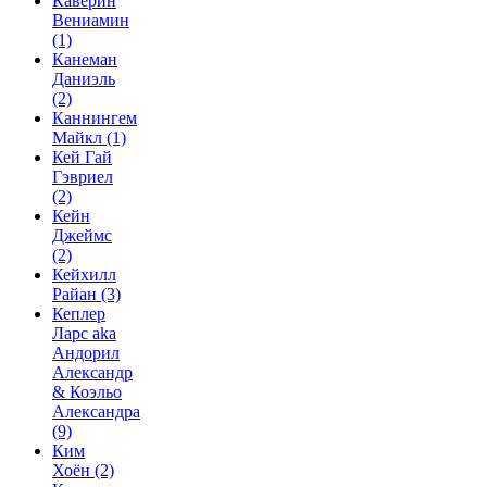
Каверин
Вениамин
(1)
Канеман
Даниэль
(2)
Каннингем
Майкл
(1)
Кей Гай
Гэвриел
(2)
Кейн
Джеймс
(2)
Кейхилл
Райан
(3)
Кеплер
Ларс aka
Андорил
Александр
& Коэльо
Александра
(9)
Ким
Хоён
(2)