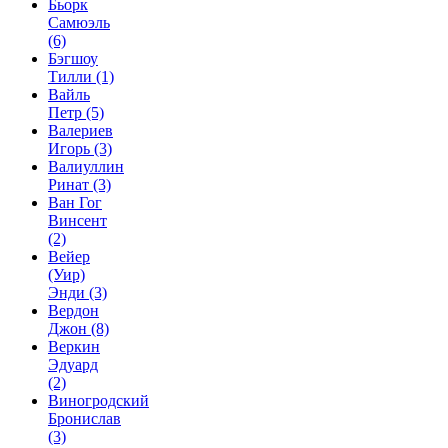
Бьорк
Самюэль
(6)
Бэгшоу
Тилли
(1)
Вайль
Петр
(5)
Валериев
Игорь
(3)
Валиуллин
Ринат
(3)
Ван Гог
Винсент
(2)
Вейер
(Уир)
Энди
(3)
Вердон
Джон
(8)
Веркин
Эдуард
(2)
Виногродский
Бронислав
(3)