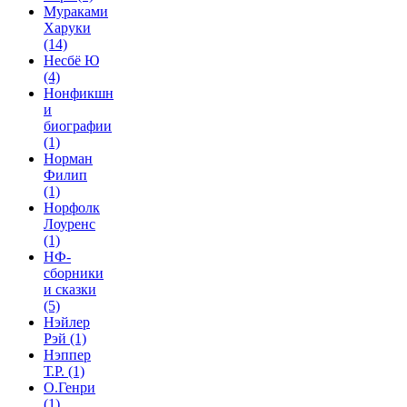
Мураками
Харуки
(14)
Несбё Ю
(4)
Нонфикшн
и
биографии
(1)
Норман
Филип
(1)
Норфолк
Лоуренс
(1)
НФ-
сборники
и сказки
(5)
Нэйлер
Рэй
(1)
Нэппер
Т.Р.
(1)
О.Генри
(1)