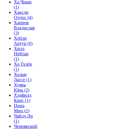
Ха Чиын
(1)
Хаксли
Олдос
(4)
Хапров
Владислав
(3)
Хейли
Артур
(0)
Хилл
Нейтан
(1)
Хо Тхэён
(1)
Хольм
Лассе
(1)
Хуянь
Юнь
(2)
Хэдфилд
Крис
(1)
Цинь
Мин
(2)
Чайлд Ли
(1)
Чернявский