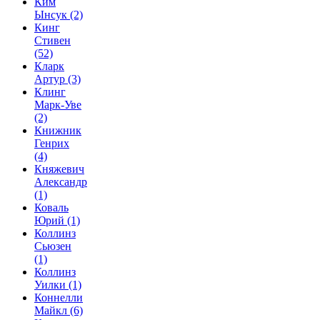
Ким
Ынсук
(2)
Кинг
Стивен
(52)
Кларк
Артур
(3)
Клинг
Марк-Уве
(2)
Книжник
Генрих
(4)
Княжевич
Александр
(1)
Коваль
Юрий
(1)
Коллинз
Сьюзен
(1)
Коллинз
Уилки
(1)
Коннелли
Майкл
(6)