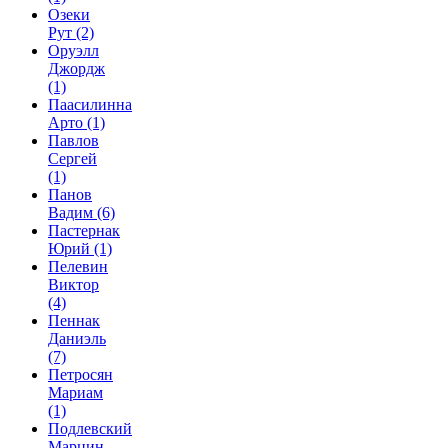
Озеки
Рут
(2)
Оруэлл
Джордж
(1)
Паасилинна
Арто
(1)
Павлов
Сергей
(1)
Панов
Вадим
(6)
Пастернак
Юрий
(1)
Пелевин
Виктор
(4)
Пеннак
Даниэль
(7)
Петросян
Мариам
(1)
Подлевский
Марцин