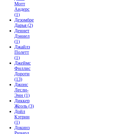
Мотт
Андерс
(1)
Дезомбре
Дарья
(2)
Деннет
Дэниел
(1)
Джайлз
Полетт
(1)
Джеймс
Филлис
Дороти
(13)
Джонс
Лесли-
Энн
(1)
Диккер
Жоэль
(3)
Дойл
Кэтрин
(1)
Докинз
Ричард