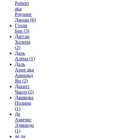
Роберт
aka
Роулинг
Джоан
(6)
Гэлли
Бен
(3)
Дагган
Хелена
(2)
Даль
Алёна
(1)
Даль
Арне aka
Арнальд
Ян
(2)
Дахигг
Чарлз
(2)
Дашкова
Полина
(1)
Де
Амичис
Эдмондо
(1)
де ла