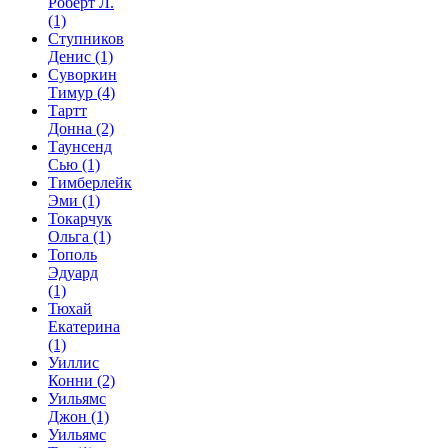
Роберт Л.
(1)
Ступников
Денис
(1)
Суворкин
Тимур
(4)
Тартт
Донна
(2)
Таунсенд
Сью
(1)
Тимберлейк
Эми
(1)
Токарчук
Ольга
(1)
Тополь
Эдуард
(1)
Тюхай
Екатерина
(1)
Уиллис
Конни
(2)
Уильямс
Джон
(1)
Уильямс