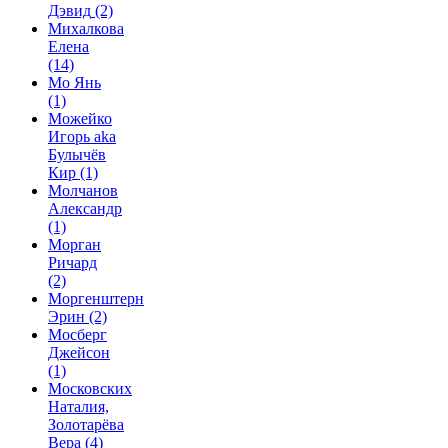
Дэвид
(2)
Михалкова
Елена
(14)
Мо Янь
(1)
Можейко
Игорь aka
Булычёв
Кир
(1)
Молчанов
Александр
(1)
Морган
Ричард
(2)
Моргенштерн
Эрин
(2)
Мосберг
Джейсон
(1)
Московских
Наталия,
Золотарёва
Вера
(4)