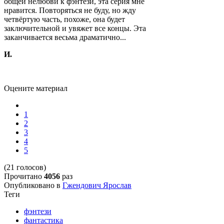
общей нелюбви к фэнтези, эта серия мне
нравится. Повторяться не буду, но жду
четвёртую часть, похоже, она будет
заключительной и увяжет все концы. Эта
заканчивается весьма драматично...
И.
Оцените материал
1
2
3
4
5
(21 голосов)
Прочитано
4056
раз
Опубликовано в
Гжендович Ярослав
Теги
фэнтези
фантастика