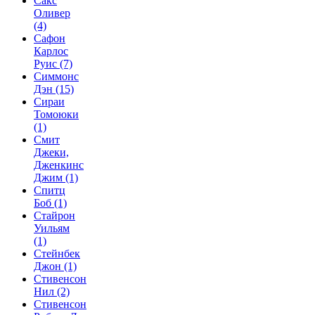
Сакс
Оливер
(4)
Сафон
Карлос
Руис
(7)
Симмонс
Дэн
(15)
Сираи
Томоюки
(1)
Смит
Джеки,
Дженкинс
Джим
(1)
Спитц
Боб
(1)
Стайрон
Уильям
(1)
Стейнбек
Джон
(1)
Стивенсон
Нил
(2)
Стивенсон