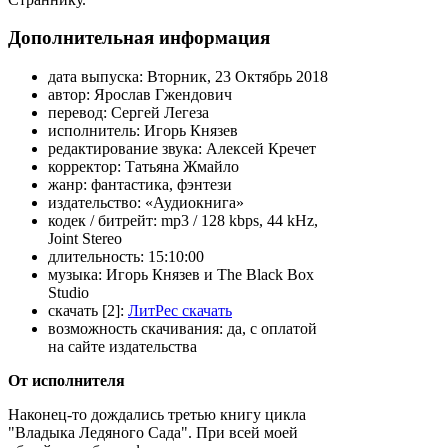
Дополнительная информация
дата выпуска:
Вторник, 23 Октябрь 2018
автор:
Ярослав Гжендович
перевод:
Сергей Легеза
исполнитель:
Игорь Князев
редактирование звука:
Алексей Кречет
корректор:
Татьяна Жмайло
жанр:
фантастика, фэнтези
издательство:
«Аудиокнига»
кодек / битрейт:
mp3 / 128 kbps, 44 kHz,
Joint Stereo
длительность:
15:10:00
музыка:
Игорь Князев и The Black Box
Studio
скачать [2]:
ЛитРес скачать
возможность скачивания:
да, с оплатой
на сайте издательства
От исполнителя
Наконец-то дождались третью книгу цикла
"Владыка Ледяного Сада". При всей моей