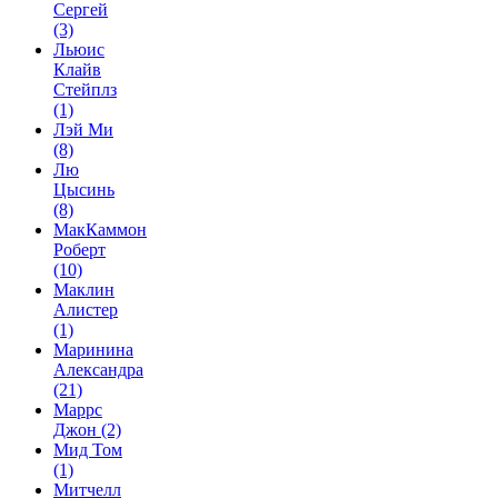
Сергей
(3)
Льюис
Клайв
Стейплз
(1)
Лэй Ми
(8)
Лю
Цысинь
(8)
МакКаммон
Роберт
(10)
Маклин
Алистер
(1)
Маринина
Александра
(21)
Маррс
Джон
(2)
Мид Том
(1)
Митчелл