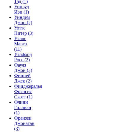
Тэд
(1)
Уинвуд
Иэн
(1)
Уиндем
Джон
(2)
Уоттс
Питер
(3)
Уэллс
Марта
(11)
Уэлфорд
Росс
(2)
Фаулз
Джон
(3)
Финней
Джек
(2)
Фицджеральд
Фрэнсис
Скотт
(1)
Флинн
Гиллиан
(1)
Франзен
Джонатан
(3)