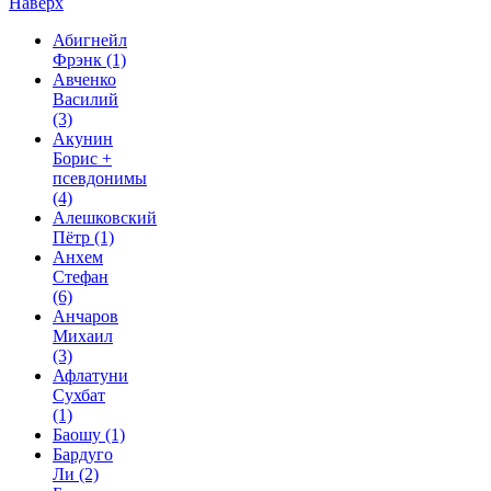
Наверх
Абигнейл
Фрэнк
(1)
Авченко
Василий
(3)
Акунин
Борис +
псевдонимы
(4)
Алешковский
Пётр
(1)
Анхем
Стефан
(6)
Анчаров
Михаил
(3)
Афлатуни
Сухбат
(1)
Баошу
(1)
Бардуго
Ли
(2)