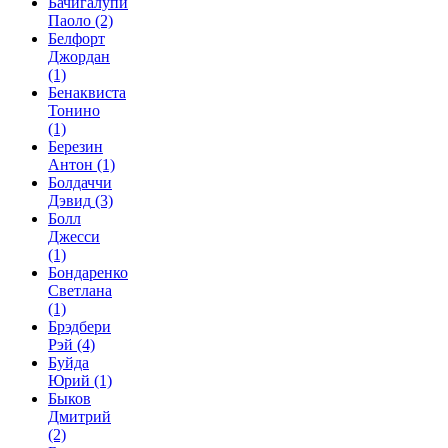
Бачигалупи
Паоло
(2)
Белфорт
Джордан
(1)
Бенаквиста
Тонино
(1)
Березин
Антон
(1)
Болдаччи
Дэвид
(3)
Болл
Джесси
(1)
Бондаренко
Светлана
(1)
Брэдбери
Рэй
(4)
Буйда
Юрий
(1)
Быков
Дмитрий
(2)