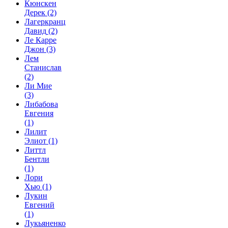
Кюнскен
Дерек
(2)
Лагеркранц
Давид
(2)
Ле Карре
Джон
(3)
Лем
Станислав
(2)
Ли Мие
(3)
Либабова
Евгения
(1)
Лилит
Элиот
(1)
Литтл
Бентли
(1)
Лори
Хью
(1)
Лукин
Евгений
(1)
Лукьяненко