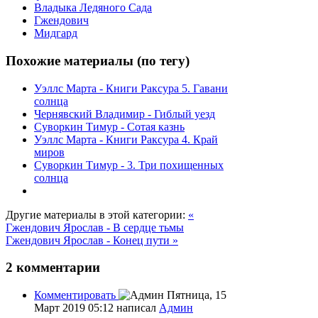
Владыка Ледяного Сада
Гжендович
Мидгард
Похожие материалы (по тегу)
Уэллс Марта - Книги Раксура 5. Гавани
солнца
Чернявский Владимир - Гиблый уезд
Суворкин Тимур - Сотая казнь
Уэллс Марта - Книги Раксура 4. Край
миров
Суворкин Тимур - 3. Три похищенных
солнца
Другие материалы в этой категории:
«
Гжендович Ярослав - В сердце тьмы
Гжендович Ярослав - Конец пути »
2
комментарии
Комментировать
Пятница, 15
Март 2019 05:12
написал
Админ