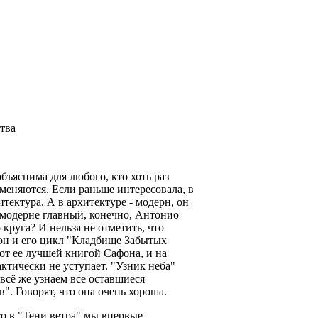
ства
бъяснима для любого, кто хоть раз
 меняются. Если раньше интересовала, в
тектура. А в архитектуре - модерн, он
В модерне главный, конечно, Антонио
о круга? И нельзя не отметить, что
он и его цикл "Кладбище Забытых
ают ее лучшей книгой Сафона, и на
актически не уступает. "Узник неба"
 всё же узнаем все оставшиеся
". Говорят, что она очень хороша.
о в "Тени ветра" мы впервые