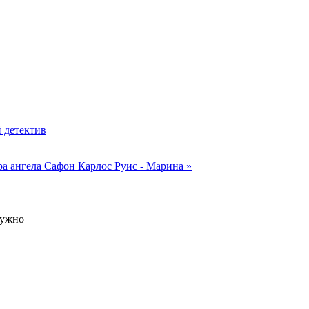
 детектив
ра ангела
Сафон Карлос Руис - Марина »
нужно