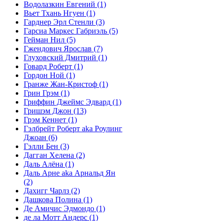
Водолазкин Евгений
(1)
Вьет Тхань Нгуен
(1)
Гарднер Эрл Стенли
(3)
Гарсиа Маркес Габриэль
(5)
Гейман Нил
(5)
Гжендович Ярослав
(7)
Глуховский Дмитрий
(1)
Говард Роберт
(1)
Гордон Ной
(1)
Гранже Жан-Кристоф
(1)
Грин Грэм
(1)
Гриффин Джеймс Эдвард
(1)
Гришэм Джон
(13)
Грэм Кеннет
(1)
Гэлбрейт Роберт aka Роулинг
Джоан
(6)
Гэлли Бен
(3)
Дагган Хелена
(2)
Даль Алёна
(1)
Даль Арне aka Арнальд Ян
(2)
Дахигг Чарлз
(2)
Дашкова Полина
(1)
Де Амичис Эдмондо
(1)
де ла Мотт Андерс
(1)