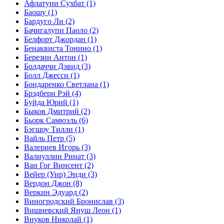
Афлатуни Сухбат
(1)
Баошу
(1)
Бардуго Ли
(2)
Бачигалупи Паоло
(2)
Белфорт Джордан
(1)
Бенаквиста Тонино
(1)
Березин Антон
(1)
Болдаччи Дэвид
(3)
Болл Джесси
(1)
Бондаренко Светлана
(1)
Брэдбери Рэй
(4)
Буйда Юрий
(1)
Быков Дмитрий
(2)
Бьорк Самюэль
(6)
Бэгшоу Тилли
(1)
Вайль Петр
(5)
Валериев Игорь
(3)
Валиуллин Ринат
(3)
Ван Гог Винсент
(2)
Вейер (Уир) Энди
(3)
Вердон Джон
(8)
Веркин Эдуард
(2)
Виногродский Бронислав
(3)
Вишневский Януш Леон
(1)
Внуков Николай
(1)