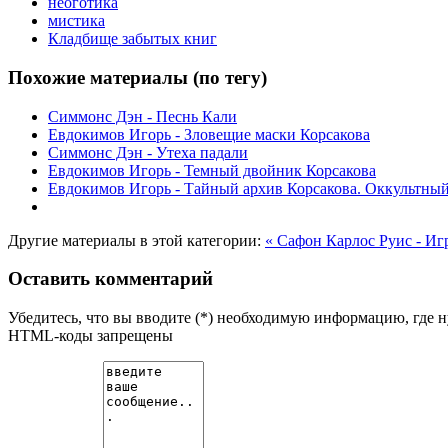
неоготика
мистика
Кладбище забытых книг
Похожие материалы (по тегу)
Симмонс Дэн - Песнь Кали
Евдокимов Игорь - Зловещие маски Корсакова
Симмонс Дэн - Утеха падали
Евдокимов Игорь - Темный двойник Корсакова
Евдокимов Игорь - Тайный архив Корсакова. Оккультный
Другие материалы в этой категории:
« Сафон Карлос Руис - Иг
Оставить комментарий
Убедитесь, что вы вводите (*) необходимую информацию, где 
HTML-коды запрещены