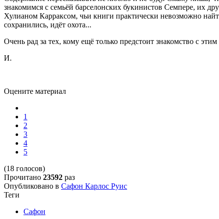
знакомимся с семьёй барселонских букинистов Семпере, их д
Хулианом Карраксом, чьи книги практически невозможно найти
сохранились, идёт охота...
Очень рад за тех, кому ещё только предстоит знакомство с эти
И.
Оцените материал
1
2
3
4
5
(18 голосов)
Прочитано
23592
раз
Опубликовано в
Сафон Карлос Руис
Теги
Сафон