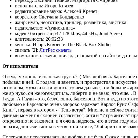
перевод:
Василий Темнов, Маргарита Смирнова
исполнитель:
Игорь Князев
редактирование звука:
Алексей Кречет
корректор:
Светлана Бондаренко
жанр:
нуар, неоготика, триллер, романтика, мистика
издательство:
«Аудиокнига»
кодек / битрейт:
mp3 / 128 kbps, 44 kHz, Joint Stereo
длительность:
20:02:33
музыка:
Игорь Князев и The Black Box Studio
скачать [2]:
ЛитРес скачать
возможность скачивания:
да, с оплатой на сайте издатель
От исполнителя
Откуда у хлопца испанская грусть? :) Моя любовь к Барселоне о
побывал в ней. С годами, я заметил, и пристрастия в искусстве
основном, музыка и живопись, то чем дальше, тем больше - архи
же ар-нуво, он же югендштиль, либерти и не знаю, что еще... 
Гауди. А Гауди - это, безусловно, Барселона. Вот и куда из этог
любовью к Барселоне очень здорово заражает Карлос Руис Саф
Книг", первая в котором - "Тень ветра". Многие и сейчас счит
данный момент я склонен согласиться, хотя и "Игра ангела" пр
откровенно не закончен, и я очень надеюсь, что в этом году мы
неразгаданными тайны в четвертой книге, "Лабиринт призраков
Содержание пересказывать не люблю и не буду. Скажу лишь, чт