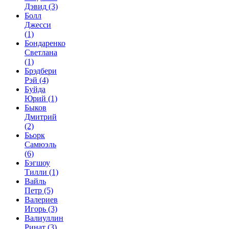
Дэвид
(3)
Болл
Джесси
(1)
Бондаренко
Светлана
(1)
Брэдбери
Рэй
(4)
Буйда
Юрий
(1)
Быков
Дмитрий
(2)
Бьорк
Самюэль
(6)
Бэгшоу
Тилли
(1)
Вайль
Петр
(5)
Валериев
Игорь
(3)
Валиуллин
Ринат
(3)