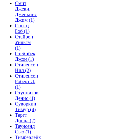
Смит
Джеки,
Дженкинс
Джим
(1)
Спитц
Боб
(1)
Стайрон
Уильям
(1)
Стейнбек
Джон
(1)
Стивенсон
Нил
(2)
Стивенсон
Роберт Л.
(1)
Ступников
Денис
(1)
Суворкин
Тимур
(4)
Тартт
Донна
(2)
Таунсенд
Сью
(1)
Тимберлейк