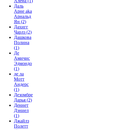
Алёна
(1)
Даль
Арне aka
Арнальд
Ян
(2)
Дахигг
Чарлз
(2)
Дашкова
Полина
(1)
Де
Амичис
Эдмондо
(1)
де ла
Мотт
Андерс
(1)
Дезомбре
Дарья
(2)
Деннет
Дэниел
(1)
Джайлз
Полетт