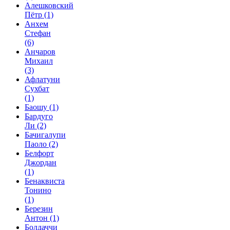
Алешковский
Пётр
(1)
Анхем
Стефан
(6)
Анчаров
Михаил
(3)
Афлатуни
Сухбат
(1)
Баошу
(1)
Бардуго
Ли
(2)
Бачигалупи
Паоло
(2)
Белфорт
Джордан
(1)
Бенаквиста
Тонино
(1)
Березин
Антон
(1)
Болдаччи