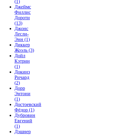
(1)
Джеймс
Филлис
Дороти
(13)
Джонс
Лесли-
Энн
(1)
Диккер
Жоэль
(3)
Дойл
Кэтрин
(1)
Докинз
Ричард
(2)
Дорр
Энтони
(1)
Достоевский
Фёдор
(1)
Дубровин
Евгений
(1)
Дэшнер