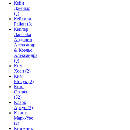
Кейн
Джеймс
(2)
Кейхилл
Райан
(3)
Кеплер
Ларс aka
Андорил
Александр
& Коэльо
Александра
(9)
Ким
Хоён
(2)
Ким
Ынсук
(2)
Кинг
Стивен
(52)
Кларк
Артур
(3)
Клинг
Марк-Уве
(2)
Книжник