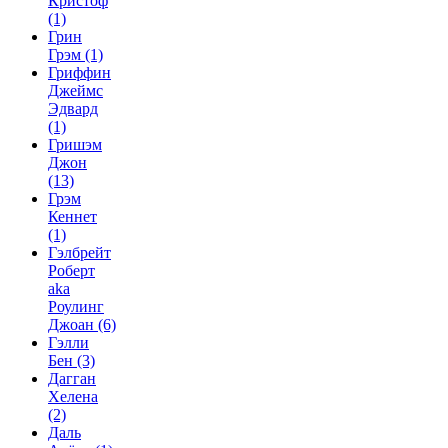
Кристоф
(1)
Грин
Грэм
(1)
Гриффин
Джеймс
Эдвард
(1)
Гришэм
Джон
(13)
Грэм
Кеннет
(1)
Гэлбрейт
Роберт
aka
Роулинг
Джоан
(6)
Гэлли
Бен
(3)
Дагган
Хелена
(2)
Даль