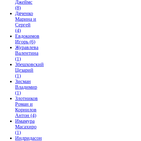
Джеймс
(8)
Дяченко
Марина и
Сергей
(4)
Евдокимов
Игорь
(6)
Журавлева
Валентина
(1)
Збешховский
Цезарий
(1)
Зисман
Владимир
(1)
Злотников
Роман и
Корнилов
Антон
(4)
Имамура
Масахиро
(1)
Индридасон