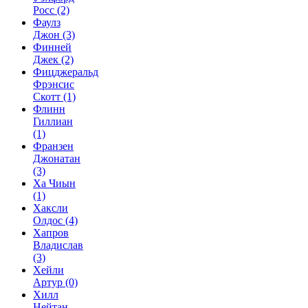
Росс
(2)
Фаулз
Джон
(3)
Финней
Джек
(2)
Фицджеральд
Фрэнсис
Скотт
(1)
Флинн
Гиллиан
(1)
Франзен
Джонатан
(3)
Ха Чиын
(1)
Хаксли
Олдос
(4)
Хапров
Владислав
(3)
Хейли
Артур
(0)
Хилл
Нейтан