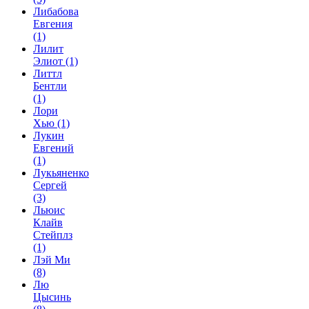
Либабова
Евгения
(1)
Лилит
Элиот
(1)
Литтл
Бентли
(1)
Лори
Хью
(1)
Лукин
Евгений
(1)
Лукьяненко
Сергей
(3)
Льюис
Клайв
Стейплз
(1)
Лэй Ми
(8)
Лю
Цысинь