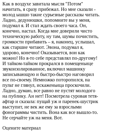
Как в воздухе завитала мысля "Потом"
начитать, я сразу прибежал. Но мне сказали -
молод ышшо такие сурьезные рассказы читать.
Ладно, дедунюшки, попомните вы у меня,
подумал я. И стал ждать своего часа. Он,
конечно, настал. Когда мне доверили чисто
техническую работу, ну там, шумы почистить,
громкости прибавить – я, наконец, услышал,
как старшие читают. Эвона, подумал я,
здорово, конечно! Оказывается, вон как
можно! Но я-то себе представлял по-другому!
И тайком-тайком прокрался в помещеньице
звукоизолированное, включил машинку
записывающую и быстро-быстро наговорил
все по-своему. Немножко поторопился, на
пульт не глянул, искаженьица проскочили.
Ладно, думаю, все равно не пустят молодого
на публику. Ан нет! Посмотрела суровая тетя-
афтар и сказала: пущай уж и паренек-шустрик
выступит, не век же ему за взрослыми
фонограммы чистить. Вона как все вышло-то.
Не серчайте уж на меня. Вот.
Оцените материал