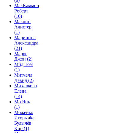
(8)
МакКаммон
Роберт
(10)
Маклин
Алистер
(1)
Маринина
Александра
(21)
Маррс
Джон
(2)
Мид Том
(1)
Митчелл
Дэвид
(2)
Михалкова
Елена
(14)
Мо Янь
(1)
Можейко
Игорь aka
Булычёв
Кир
(1)