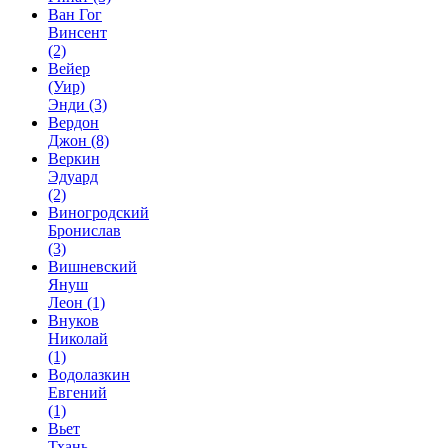
Ван Гог
Винсент
(2)
Вейер
(Уир)
Энди
(3)
Вердон
Джон
(8)
Веркин
Эдуард
(2)
Виногродский
Бронислав
(3)
Вишневский
Януш
Леон
(1)
Внуков
Николай
(1)
Водолазкин
Евгений
(1)
Вьет
Тхань