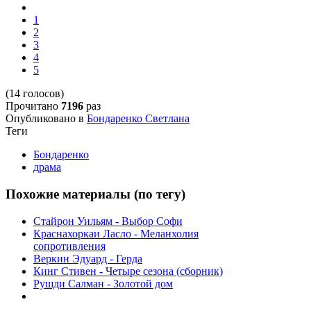
1
2
3
4
5
(14 голосов)
Прочитано
7196
раз
Опубликовано в
Бондаренко Светлана
Теги
Бондаренко
драма
Похожие материалы (по тегу)
Стайрон Уильям - Выбор Софи
Краснахоркаи Ласло - Меланхолия
сопротивления
Веркин Эдуард - Герда
Кинг Стивен - Четыре сезона (сборник)
Рушди Салман - Золотой дом