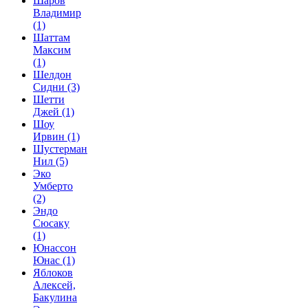
Шаров
Владимир
(1)
Шаттам
Максим
(1)
Шелдон
Сидни
(3)
Шетти
Джей
(1)
Шоу
Ирвин
(1)
Шустерман
Нил
(5)
Эко
Умберто
(2)
Эндо
Сюсаку
(1)
Юнассон
Юнас
(1)
Яблоков
Алексей,
Бакулина