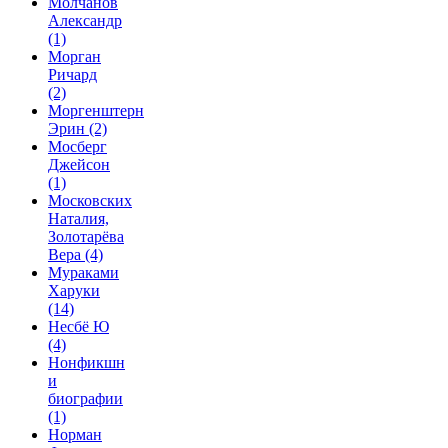
Молчанов
Александр
(1)
Морган
Ричард
(2)
Моргенштерн
Эрин
(2)
Мосберг
Джейсон
(1)
Московских
Наталия,
Золотарёва
Вера
(4)
Мураками
Харуки
(14)
Несбё Ю
(4)
Нонфикшн
и
биографии
(1)
Норман