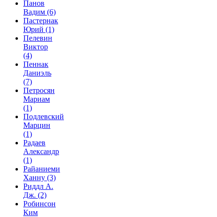
Панов
Вадим
(6)
Пастернак
Юрий
(1)
Пелевин
Виктор
(4)
Пеннак
Даниэль
(7)
Петросян
Мариам
(1)
Подлевский
Марцин
(1)
Радаев
Александр
(1)
Райаниеми
Ханну
(3)
Риддл А.
Дж.
(2)
Робинсон
Ким