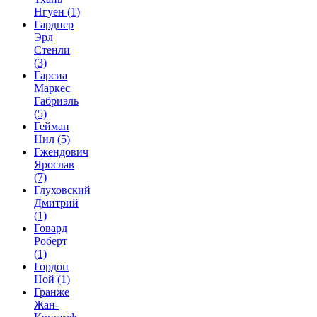
Нгуен
(1)
Гарднер
Эрл
Стенли
(3)
Гарсиа
Маркес
Габриэль
(5)
Гейман
Нил
(5)
Гжендович
Ярослав
(7)
Глуховский
Дмитрий
(1)
Говард
Роберт
(1)
Гордон
Ной
(1)
Гранже
Жан-