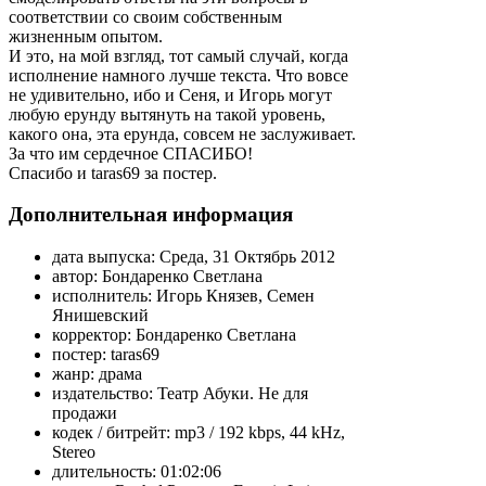
соответствии со своим собственным
жизненным опытом.
И это, на мой взгляд, тот самый случай, когда
исполнение намного лучше текста. Что вовсе
не удивительно, ибо и Сеня, и Игорь могут
любую ерунду вытянуть на такой уровень,
какого она, эта ерунда, совсем не заслуживает.
За что им сердечное СПАСИБО!
Спасибо и taras69 за постер.
Дополнительная информация
дата выпуска:
Среда, 31 Октябрь 2012
автор:
Бондаренко Светлана
исполнитель:
Игорь Князев, Семен
Янишевский
корректор:
Бондаренко Светлана
постер:
taras69
жанр:
драма
издательство:
Театр Абуки. Не для
продажи
кодек / битрейт:
mp3 / 192 kbps, 44 kHz,
Stereo
длительность:
01:02:06