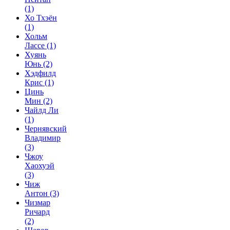
(1)
Хо Тхэён
(1)
Хольм
Лассе
(1)
Хуянь
Юнь
(2)
Хэдфилд
Крис
(1)
Цинь
Мин
(2)
Чайлд Ли
(1)
Чернявский
Владимир
(3)
Чжоу
Хаохуэй
(3)
Чиж
Антон
(3)
Чизмар
Ричард
(2)