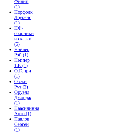
Филип
(1)
Норфолк
Лоуренс
(1)
НФ-
сборники
и сказки
(5)
Нэйлер
Рэй
(1)
Нэппер
Т.Р.
(1)
О.Генри
(1)
Озеки
Рут
(2)
Оруэлл
Джордж
(1)
Паасилинна
Арто
(1)
Павлов
Сергей
(1)