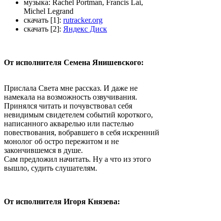
музыка:
Rachel Portman, Francis Lai,
Michel Legrand
скачать [1]:
rutracker.org
скачать [2]:
Яндекс Диск
От исполнителя Семена Янишевского:
Прислала Света мне рассказ. И даже не
намекала на возможность озвучивания.
Принялся читать и почувствовал себя
невидимым свидетелем событий короткого,
написанного акварелью или пастелью
повествования, вобравшего в себя искренний
монолог об остро пережитом и не
закончившемся в душе.
Сам предложил начитать. Ну а что из этого
вышло, судить слушателям.
От исполнителя Игоря Князева: