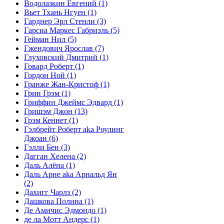
Водолазкин Евгений
(1)
Вьет Тхань Нгуен
(1)
Гарднер Эрл Стенли
(3)
Гарсиа Маркес Габриэль
(5)
Гейман Нил
(5)
Гжендович Ярослав
(7)
Глуховский Дмитрий
(1)
Говард Роберт
(1)
Гордон Ной
(1)
Гранже Жан-Кристоф
(1)
Грин Грэм
(1)
Гриффин Джеймс Эдвард
(1)
Гришэм Джон
(13)
Грэм Кеннет
(1)
Гэлбрейт Роберт aka Роулинг
Джоан
(6)
Гэлли Бен
(3)
Дагган Хелена
(2)
Даль Алёна
(1)
Даль Арне aka Арнальд Ян
(2)
Дахигг Чарлз
(2)
Дашкова Полина
(1)
Де Амичис Эдмондо
(1)
де ла Мотт Андерс
(1)