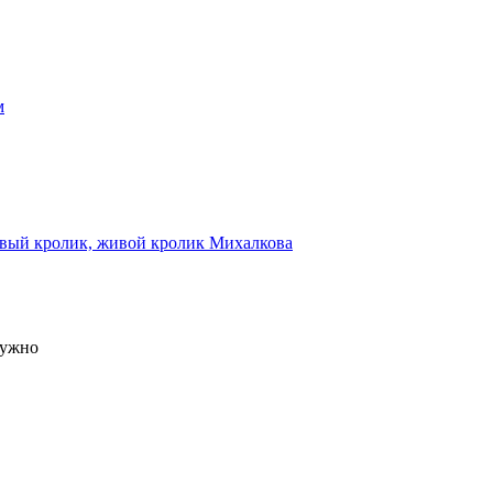
м
твый кролик, живой кролик
Михалкова
нужно