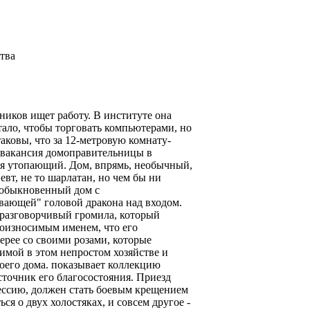
ства
нников ищет работу. В институте она
тало, чтобы торговать компьютерами, но
таковы, что за 12-метровую комнату-
у вакансия домоправительницы в
тся утопающий. Дом, впрямь, необычный,
евт, не то шарлатан, но чем бы ни
необыкновенный дом с
ающей" головой дракона над входом.
еразговорчивый громила, который
роизносимым именем, что его
ерее со своими розами, которые
имой в этом непростом хозяйстве и
воего дома. показывает коллекцию
сточник его благосостояния. Приезд
ессию, должен стать боевым крещением
я о двух холостяках, и совсем другое -