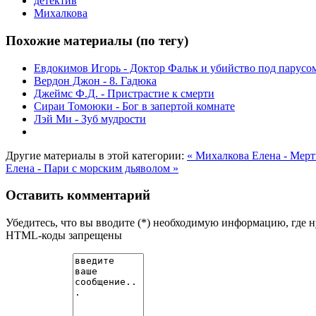
детектив
Михалкова
Похожие материалы (по тегу)
Евдокимов Игорь - Доктор Фальк и убийство под парусо
Вердон Джон - 8. Гадюка
Джеймс Ф.Д. - Пристрастие к смерти
Сираи Томоюки - Бог в запертой комнате
Лэй Ми - Зуб мудрости
Другие материалы в этой категории:
« Михалкова Елена - Мер
Елена - Пари с морским дьяволом »
Оставить комментарий
Убедитесь, что вы вводите (*) необходимую информацию, где 
HTML-коды запрещены