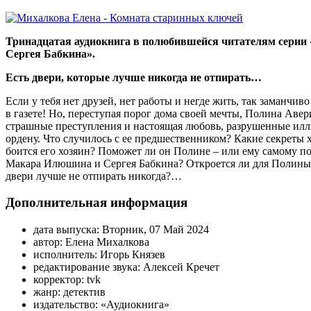
Тринадцатая аудиокнига в полюбившейся читателям серии
Сергея Бабкина».
Есть двери, которые лучше никогда не отпирать…
Если у тебя нет друзей, нет работы и негде жить, так заманчив
в газете! Но, переступая порог дома своей мечты, Полина Авери
страшные преступления и настоящая любовь, разрушенные ил
ордену. Что случилось с ее предшественником? Какие секреты 
боится его хозяин? Поможет ли он Полине – или ему самому п
Макара Илюшина и Сергея Бабкина? Откроется ли для Полины 
двери лучше не отпирать никогда?…
Дополнительная информация
дата выпуска:
Вторник, 07 Май 2024
автор:
Елена Михалкова
исполнитель:
Игорь Князев
редактирование звука:
Алексей Кречет
корректор:
tvk
жанр:
детектив
издательство:
«Аудиокнига»