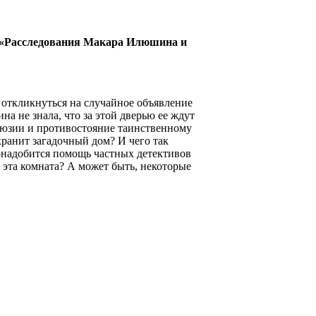
 «Расследования Макара Илюшина и
о откликнуться на случайное объявление
на не знала, что за этой дверью ее ждут
люзии и противостояние таинственному
хранит загадочный дом? И чего так
онадобится помощь частных детективов
эта комната? А может быть, некоторые