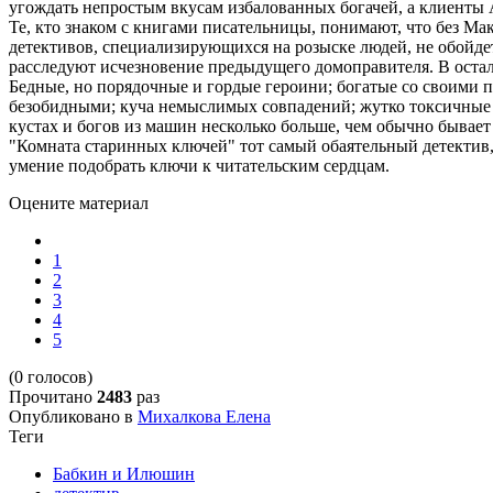
угождать непростым вкусам избалованных богачей, а клиенты 
Те, кто знаком с книгами писательницы, понимают, что без Ма
детективов, специализирующихся на розыске людей, не обойдетс
расследуют исчезновение предыдущего домоправителя. В остал
Бедные, но порядочные и гордые героини; богатые со своими п
безобидными; куча немыслимых совпадений; жутко токсичные 
кустах и богов из машин несколько больше, чем обычно бывае
"Комната старинных ключей" тот самый обаятельный детектив
умение подобрать ключи к читательским сердцам.
Оцените материал
1
2
3
4
5
(0 голосов)
Прочитано
2483
раз
Опубликовано в
Михалкова Елена
Теги
Бабкин и Илюшин