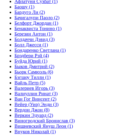
Афлатуни Сухбат
(1)
Баошу
(1)
Бардуго Ли
(2)
Бачигалупи Паоло
(2)
Белфорт Джордан
(1)
Бенаквиста Тонино
(1)
Березин Антон
(1)
Болдаччи Дэвид
(3)
Болл Джесси
(1)
Бондаренко Светлана
(1)
Брэдбери Рэй
(4)
Буйда Юрий
(1)
Быков Дмитрий
(2)
Бьорк Самюэль
(6)
Бэгшоу Тилли
(1)
Вайль Петр
(5)
Валериев Игорь
(3)
Валиуллин Ринат
(3)
Ван Гог Винсент
(2)
Вейер (Уир) Энди
(3)
Вердон Джон
(8)
Веркин Эдуард
(2)
Виногродский Бронислав
(3)
Вишневский Януш Леон
(1)
Внуков Николай
(1)