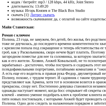
кодек / битрейт:
mp3 / 128 kbps, 44 kHz, Joint Stereo
длительность:
13:49:20
музыка:
Игорь Князев и The Black Box Studio
скачать [1]:
Литрес скачать
возможность скачивания:
да, с оплатой на сайте издатель
Майя Ставитская:
Роман с ключом
Полина, 23 года, не замужем, без детей, без жилья, без родстве
тоже не доучилась, до последнего времени компетентности хва
с кризисом попала под сокращение и теперь обстоятельства ее 
гроб, как у Раскольникова, скоро нечем будет платить. Поэтом
загородном поместье для нее та соломинка, за которую хватае
как и его жители. Хозяин, Анжей Ковальский, не то психотерап
зарабатывал - достаточно, чтобы построить и содержать этот 
псевдофамильными портретами, потайными комнатами и "ожив
А есть еще его водитель и правая рука Федор, двухметровый н
Полину, похоже, с трудом терпит. И садовник с таким трудноп
представляют как Армена, хотя тот в основном возится в оранж
прекрасны, спору нет. Постепенно девушка становится незамен
однажды наступает момент, когда босс открывает ей секреты с
ключей - именно умение подобрать ключ к проблеме клиента и
пяти новых постояльцев, с которыми Анжей будет проводить с
Полины. Одно дело следить за налаженным порядком и заботитьс