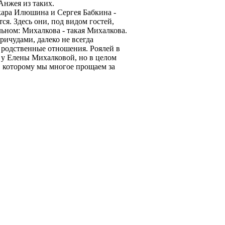
Анжея из таких.
кара Илюшина и Сергея Бабкина -
я. Здесь они, под видом гостей,
ьном: Михалкова - такая Михалкова.
ричудами, далеко не всегда
родственные отношения. Роялей в
т у Елены Михалковой, но в целом
, которому мы многое прощаем за