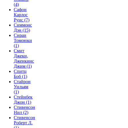
(4)
Сафон
Карлос
Руис
(7)
Симмонс
Дэн
(15)
Сираи
Томоюки
(1)
Смит
Джеки,
Дженкинс
Джим
(1)
Спитц
Боб
(1)
Стайрон
Уильям
(1)
Стейнбек
Джон
(1)
Стивенсон
Нил
(2)
Стивенсон
Роберт Л.
(1)