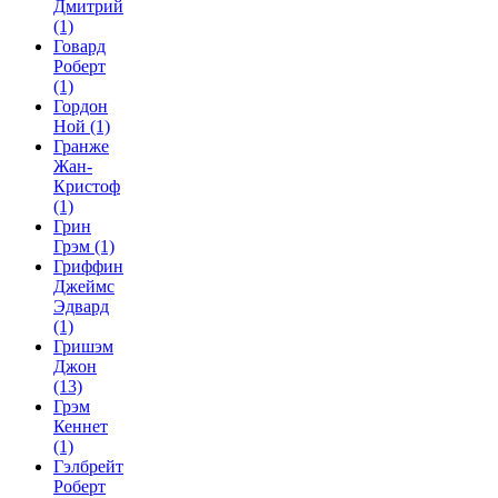
Дмитрий
(1)
Говард
Роберт
(1)
Гордон
Ной
(1)
Гранже
Жан-
Кристоф
(1)
Грин
Грэм
(1)
Гриффин
Джеймс
Эдвард
(1)
Гришэм
Джон
(13)
Грэм
Кеннет
(1)
Гэлбрейт
Роберт