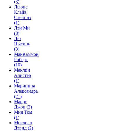
(3)
Льюис
Клайв
Стейплз
(1)
Лэй Ми
(8)
Лю
Цысинь
(8)
МакКаммон
Роберт
(10)
Маклин
Алистер
(1)
Маринина
Александра
(21)
Маррс
Джон
(2)
Мид Том
(1)
Митчелл
Дэвид
(2)