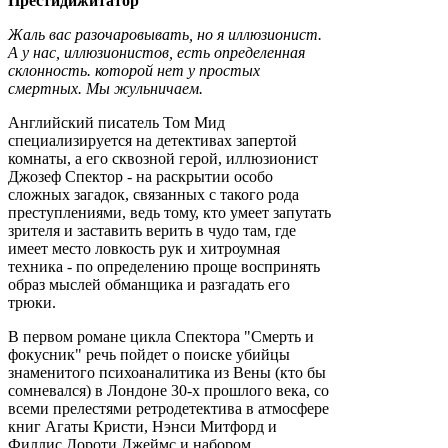
Престидижитатор
Жаль вас разочаровывать, но я иллюзионист.
А у нас, иллюзионистов, есть определенная
склонность. которой нет у простых
смертных. Мы жульничаем.
Английский писатель Том Мид
специализируется на детективах запертой
комнаты, а его сквозной герой, иллюзионист
Джозеф Спектор - на раскрытии особо
сложных загадок, связанных с такого рода
преступлениями, ведь тому, кто умеет запутать
зрителя и заставить верить в чудо там, где
имеет место ловкость рук и хитроумная
техника - по определению проще воспринять
образ мыслей обманщика и разгадать его
трюки.
В первом романе цикла Спектора "Смерть и
фокусник" речь пойдет о поиске убийцы
знаменитого психоаналитика из Вены (кто бы
сомневался) в Лондоне 30-х прошлого века, со
всеми прелестями ретродетектива в атмосфере
книг Агаты Кристи, Нэнси Митфорд и
Филлис Дороти Джеймс и набором