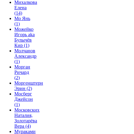
Михалкова
Елена
(14)
Мо Янь
(1)
Можейко
Игорь aka
Булычёв
Кир
(1)
Молчанов
Александр
(1)
Морган
Ричард
(2)
Моргенштерн
Эрин
(2)
Мосберг
Джейсон
(1)
Московских
Наталия,
Золотарёва
Вера
(4)
Мураками