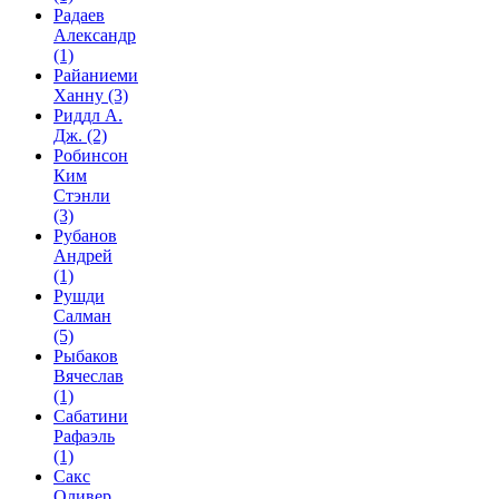
Радаев
Александр
(1)
Райаниеми
Ханну
(3)
Риддл А.
Дж.
(2)
Робинсон
Ким
Стэнли
(3)
Рубанов
Андрей
(1)
Рушди
Салман
(5)
Рыбаков
Вячеслав
(1)
Сабатини
Рафаэль
(1)
Сакс
Оливер