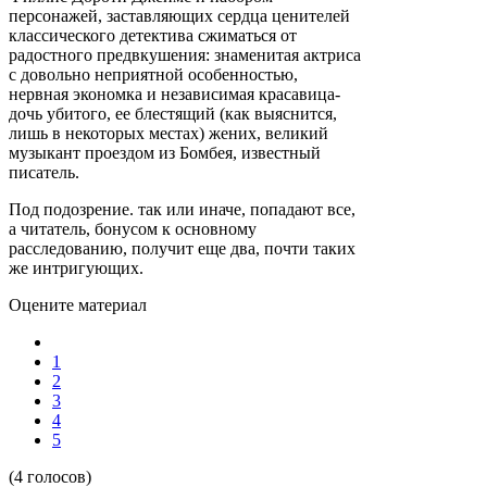
персонажей, заставляющих сердца ценителей
классического детектива сжиматься от
радостного предвкушения: знаменитая актриса
с довольно неприятной особенностью,
нервная экономка и независимая красавица-
дочь убитого, ее блестящий (как выяснится,
лишь в некоторых местах) жених, великий
музыкант проездом из Бомбея, известный
писатель.
Под подозрение. так или иначе, попадают все,
а читатель, бонусом к основному
расследованию, получит еще два, почти таких
же интригующих.
Оцените материал
1
2
3
4
5
(4 голосов)