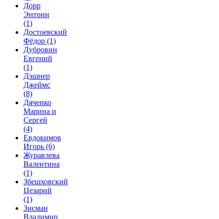
Дорр
Энтони
(1)
Достоевский
Фёдор
(1)
Дубровин
Евгений
(1)
Дэшнер
Джеймс
(8)
Дяченко
Марина и
Сергей
(4)
Евдокимов
Игорь
(6)
Журавлева
Валентина
(1)
Збешховский
Цезарий
(1)
Зисман
Владимир