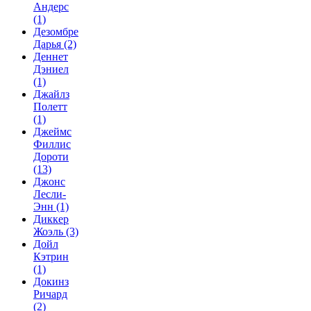
Андерс
(1)
Дезомбре
Дарья
(2)
Деннет
Дэниел
(1)
Джайлз
Полетт
(1)
Джеймс
Филлис
Дороти
(13)
Джонс
Лесли-
Энн
(1)
Диккер
Жоэль
(3)
Дойл
Кэтрин
(1)
Докинз
Ричард
(2)