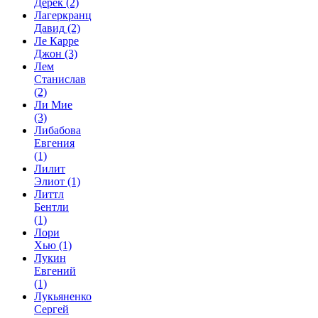
Дерек
(2)
Лагеркранц
Давид
(2)
Ле Карре
Джон
(3)
Лем
Станислав
(2)
Ли Мие
(3)
Либабова
Евгения
(1)
Лилит
Элиот
(1)
Литтл
Бентли
(1)
Лори
Хью
(1)
Лукин
Евгений
(1)
Лукьяненко
Сергей