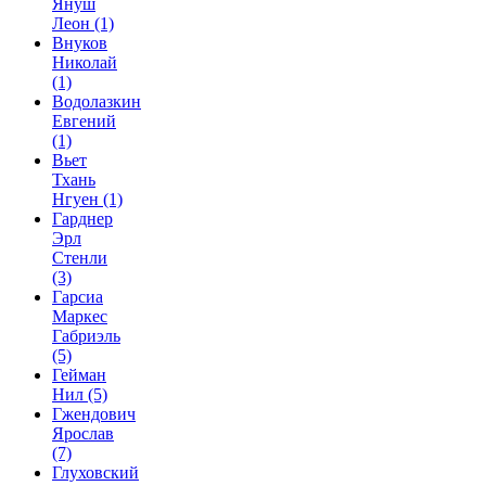
Януш
Леон
(1)
Внуков
Николай
(1)
Водолазкин
Евгений
(1)
Вьет
Тхань
Нгуен
(1)
Гарднер
Эрл
Стенли
(3)
Гарсиа
Маркес
Габриэль
(5)
Гейман
Нил
(5)
Гжендович
Ярослав
(7)
Глуховский