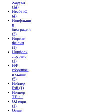
Харуки
(14)
Несбё Ю
(4)
Нонфикшн
и
биографии
(2)
Норман
Филип
(1)
Норфолк
Лоуренс
(1)
НФ-
сборники
и сказки
(5)
Нэйлер
Рэй
(1)
Нэппер
Т.Р.
(1)
О.Генри
(1)
Озеки