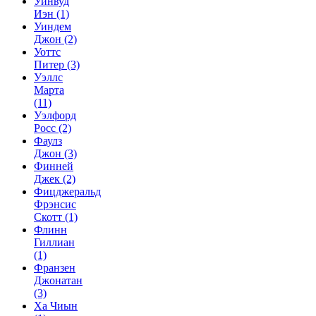
Уинвуд
Иэн
(1)
Уиндем
Джон
(2)
Уоттс
Питер
(3)
Уэллс
Марта
(11)
Уэлфорд
Росс
(2)
Фаулз
Джон
(3)
Финней
Джек
(2)
Фицджеральд
Фрэнсис
Скотт
(1)
Флинн
Гиллиан
(1)
Франзен
Джонатан
(3)
Ха Чиын