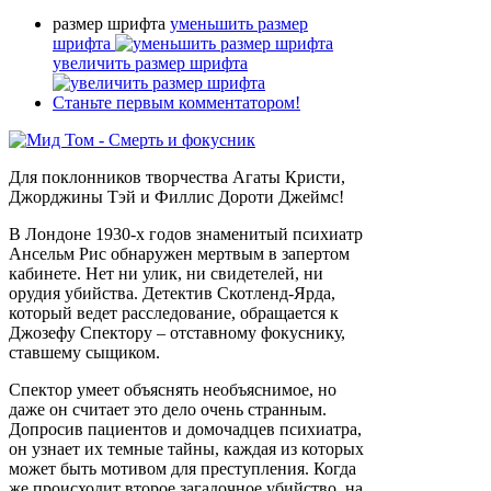
размер шрифта
уменьшить размер
шрифта
увеличить размер шрифта
Станьте первым комментатором!
Для поклонников творчества Агаты Кристи,
Джорджины Тэй и Филлис Дороти Джеймс!
В Лондоне 1930-х годов знаменитый психиатр
Ансельм Рис обнаружен мертвым в запертом
кабинете. Нет ни улик, ни свидетелей, ни
орудия убийства. Детектив Скотленд-Ярда,
который ведет расследование, обращается к
Джозефу Спектору – отставному фокуснику,
ставшему сыщиком.
Спектор умеет объяснять необъяснимое, но
даже он считает это дело очень странным.
Допросив пациентов и домочадцев психиатра,
он узнает их темные тайны, каждая из которых
может быть мотивом для преступления. Когда
же происходит второе загадочное убийство, на