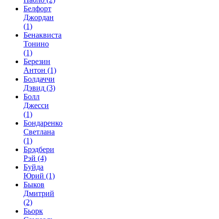
Белфорт
Джордан
(1)
Бенаквиста
Тонино
(1)
Березин
Антон
(1)
Болдаччи
Дэвид
(3)
Болл
Джесси
(1)
Бондаренко
Светлана
(1)
Брэдбери
Рэй
(4)
Буйда
Юрий
(1)
Быков
Дмитрий
(2)
Бьорк