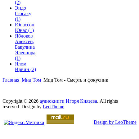
(2)
Эндо
Сюсаку
(1)
Юнассон
Юнас
(1)
Яблоков
Алексей,
Бакулина
Элеонора
(1)
Ялом
Ирвин
(2)
Главная
Мид Том
Мид Том - Смерть и фокусник
Copyright © 2026
аудиокниги Игоря Князева
. All rights
reserved. Design by
LeoTheme
Design by LeoTheme