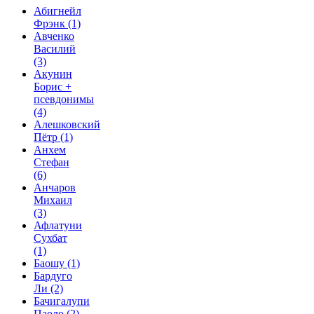
Абигнейл
Фрэнк
(1)
Авченко
Василий
(3)
Акунин
Борис +
псевдонимы
(4)
Алешковский
Пётр
(1)
Анхем
Стефан
(6)
Анчаров
Михаил
(3)
Афлатуни
Сухбат
(1)
Баошу
(1)
Бардуго
Ли
(2)
Бачигалупи
Паоло
(2)