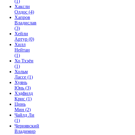
(1)
Хаксли
Олдос
(4)
Хапров
Владислав
(3)
Хейли
Артур
(0)
Хилл
Нейтан
(1)
Хо Тхэён
(1)
Хольм
Лассе
(1)
Хуянь
Юнь
(3)
Хэдфилд
Крис
(1)
Цинь
Мин
(2)
Чайлд Ли
(1)
Чернявский
Владимир