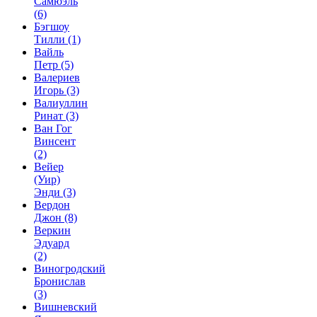
Самюэль
(6)
Бэгшоу
Тилли
(1)
Вайль
Петр
(5)
Валериев
Игорь
(3)
Валиуллин
Ринат
(3)
Ван Гог
Винсент
(2)
Вейер
(Уир)
Энди
(3)
Вердон
Джон
(8)
Веркин
Эдуард
(2)
Виногродский
Бронислав
(3)
Вишневский