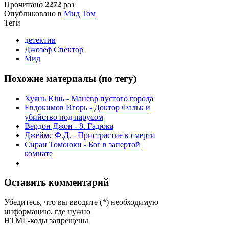
Прочитано
2272
раз
Опубликовано в
Мид Том
Теги
детектив
Джозеф Спектор
Мид
Похожие материалы (по тегу)
Хуянь Юнь - Маневр пустого города
Евдокимов Игорь - Доктор Фальк и
убийство под парусом
Вердон Джон - 8. Гадюка
Джеймс Ф.Д. - Пристрастие к смерти
Сираи Томоюки - Бог в запертой
комнате
Оставить комментарий
Убедитесь, что вы вводите (*) необходимую
информацию, где нужно
HTML-коды запрещены