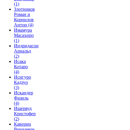
(1)
Злотников
Роман и
Корнилов
Антон
(4)
Имамура
Масахиро
(1)
Индридасон
Арнальд
(2)
Исака
Котаро
(4)
Исигуро
Кадзуо
(3)
Искандер
Фазиль
(4)
Ишервуд
Кристофер
(2)
Каверин
Вениамин