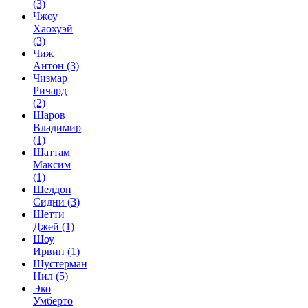
(3)
Чжоу
Хаохуэй
(3)
Чиж
Антон
(3)
Чизмар
Ричард
(2)
Шаров
Владимир
(1)
Шаттам
Максим
(1)
Шелдон
Сидни
(3)
Шетти
Джей
(1)
Шоу
Ирвин
(1)
Шустерман
Нил
(5)
Эко
Умберто