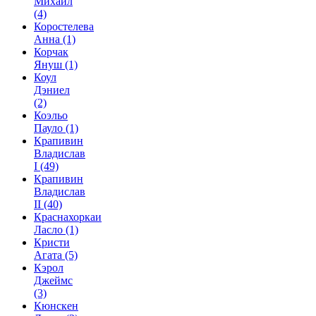
Михаил
(4)
Коростелева
Анна
(1)
Корчак
Януш
(1)
Коул
Дэниел
(2)
Коэльо
Пауло
(1)
Крапивин
Владислав
I
(49)
Крапивин
Владислав
II
(40)
Краснахоркаи
Ласло
(1)
Кристи
Агата
(5)
Кэрол
Джеймс
(3)
Кюнскен