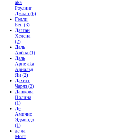
aka
Роулинг
Джоан
(6)
Гэлли
Бен
(3)
Дагган
Хелена
(2)
Даль
Алёна
(1)
Даль
Арне aka
Арнальд
Ян
(2)
Дахигг
Чарлз
(2)
Дашкова
Полина
(1)
Де
Амичис
Эдмондо
(1)
де ла
Мотт