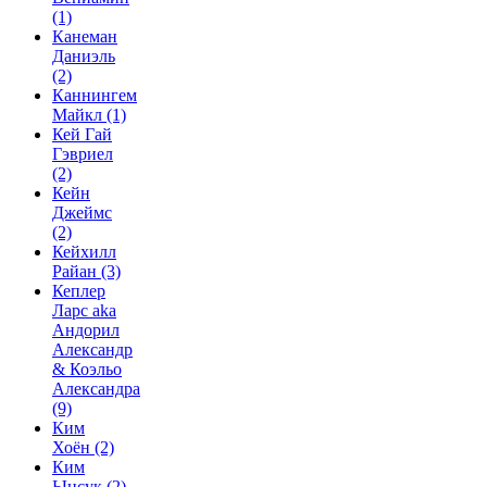
(1)
Канеман
Даниэль
(2)
Каннингем
Майкл
(1)
Кей Гай
Гэвриел
(2)
Кейн
Джеймс
(2)
Кейхилл
Райан
(3)
Кеплер
Ларс aka
Андорил
Александр
& Коэльо
Александра
(9)
Ким
Хоён
(2)
Ким
Ынсук
(2)