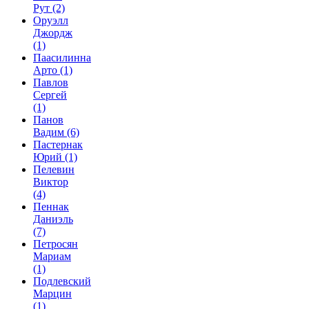
Рут
(2)
Оруэлл
Джордж
(1)
Паасилинна
Арто
(1)
Павлов
Сергей
(1)
Панов
Вадим
(6)
Пастернак
Юрий
(1)
Пелевин
Виктор
(4)
Пеннак
Даниэль
(7)
Петросян
Мариам
(1)
Подлевский
Марцин
(1)