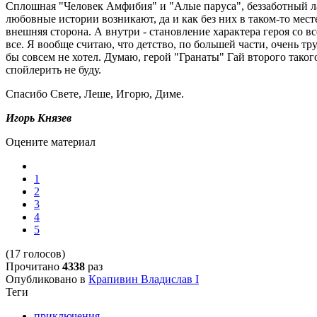
Сплошная "Человек Амфибия" и "Алые паруса", беззаботный л
любовные истории возникают, да и как без них в таком-то месте
внешняя сторона. А внутри - становление характера героя со 
все. Я вообще считаю, что детство, по большей части, очень тр
бы совсем не хотел. Думаю, герой "Гранаты" Гай второго такого
спойлерить не буду.
Спасибо Свете, Леше, Игорю, Диме.
Игорь Князев
Оцените материал
1
2
3
4
5
(17 голосов)
Прочитано
4338
раз
Опубликовано в
Крапивин Владислав I
Теги
приключения