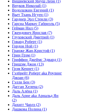
Вишневский Януш Леон
(1)
Внуков Николай
(1)
Водолазкин Евгений
(1)
Вьет Тхань Нгуен
(1)
Гарднер Эрл Стенли
(3)
Гарсиа Маркес Габриэль
(5)
Гейман Нил
(5)
Гжендович Ярослав
(7)
Глуховский Дмитрий
(1)
Говард Роберт
(1)
Гордон Ной
(1)
Гранже Жан-Кристоф
(1)
Грин Грэм
(1)
Гриффин Джеймс Эдвард
(1)
Гришэм Джон
(13)
Грэм Кеннет
(1)
Гэлбрейт Роберт aka Роулинг
Джоан
(6)
Гэлли Бен
(3)
Дагган Хелена
(2)
Даль Алёна
(1)
Даль Арне aka Арнальд Ян
(2)
Дахигг Чарлз
(2)
Дашкова Полина
(1)