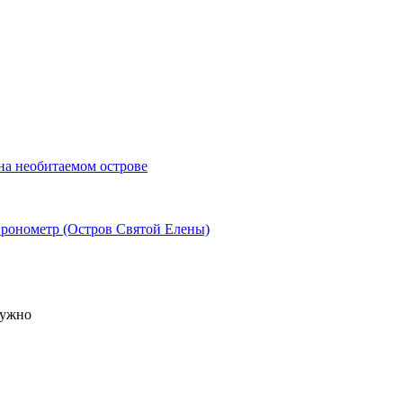
а необитаемом острове
Хронометр (Остров Святой Елены)
нужно