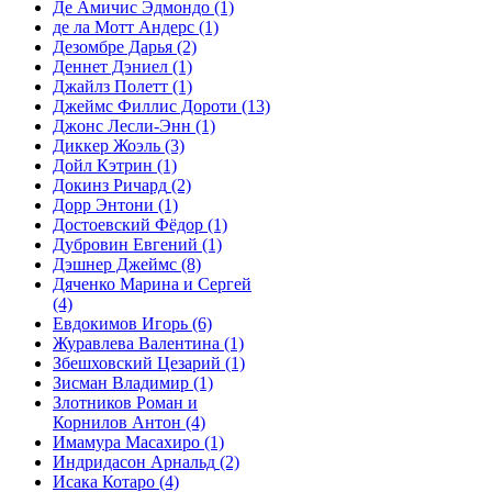
Де Амичис Эдмондо
(1)
де ла Мотт Андерс
(1)
Дезомбре Дарья
(2)
Деннет Дэниел
(1)
Джайлз Полетт
(1)
Джеймс Филлис Дороти
(13)
Джонс Лесли-Энн
(1)
Диккер Жоэль
(3)
Дойл Кэтрин
(1)
Докинз Ричард
(2)
Дорр Энтони
(1)
Достоевский Фёдор
(1)
Дубровин Евгений
(1)
Дэшнер Джеймс
(8)
Дяченко Марина и Сергей
(4)
Евдокимов Игорь
(6)
Журавлева Валентина
(1)
Збешховский Цезарий
(1)
Зисман Владимир
(1)
Злотников Роман и
Корнилов Антон
(4)
Имамура Масахиро
(1)
Индридасон Арнальд
(2)
Исака Котаро
(4)