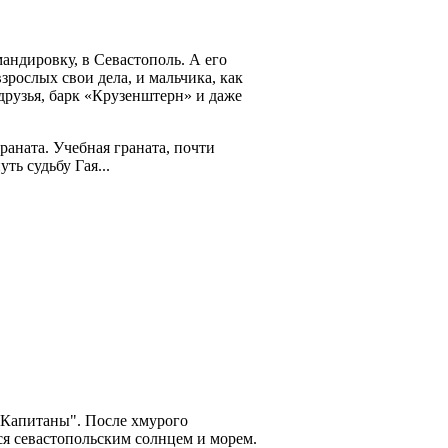
андировку, в Севастополь. А его
зрослых свои дела, и мальчика, как
 друзья, барк «Крузенштерн» и даже
раната. Учебная граната, почти
ть судьбу Гая...
и Капитаны". После хмурого
ся севастопольским солнцем и морем.