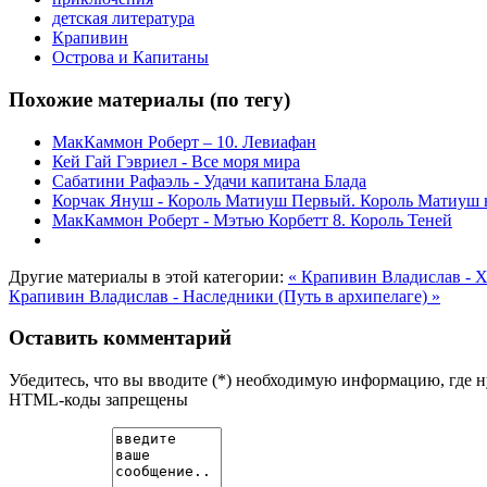
детская литература
Крапивин
Острова и Капитаны
Похожие материалы (по тегу)
МакКаммон Роберт – 10. Левиафан
Кей Гай Гэвриел - Все моря мира
Сабатини Рафаэль - Удачи капитана Блада
Корчак Януш - Король Матиуш Первый. Король Матиуш н
МакКаммон Роберт - Мэтью Корбетт 8. Король Теней
Другие материалы в этой категории:
« Крапивин Владислав - 
Крапивин Владислав - Наследники (Путь в архипелаге) »
Оставить комментарий
Убедитесь, что вы вводите (*) необходимую информацию, где 
HTML-коды запрещены