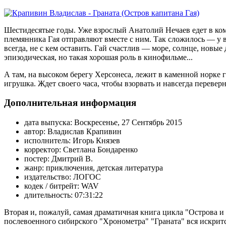
Шестидесятые годы. Уже взрослый Анатолий Нечаев едет в ком
племянника Гая отправляют вместе с ним. Так сложилось — у в
всегда, не с кем оставить. Гай счастлив — море, солнце, новые
эпизодическая, но такая хорошая роль в кинофильме...
А там, на высоком берегу Херсонеса, лежит в каменной норке г
игрушка. Ждет своего часа, чтобы взорвать и навсегда переверну
Дополнительная информация
дата выпуска:
Воскресенье, 27 Сентябрь 2015
автор:
Владислав Крапивин
исполнитель:
Игорь Князев
корректор:
Светлана Бондаренко
постер:
Дмитрий В.
жанр:
приключения, детская литература
издательство:
ЛОГОС
кодек / битрейт:
WAV
длительность:
07:31:22
Вторая и, пожалуй, самая драматичная книга цикла "Острова 
послевоенного сибирского "Хронометра" "Граната" вся искрит