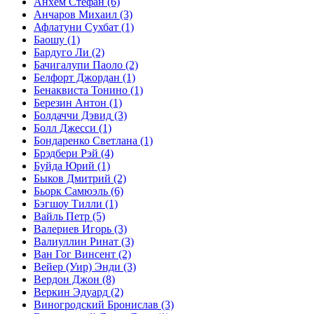
Анхем Стефан
(6)
Анчаров Михаил
(3)
Афлатуни Сухбат
(1)
Баошу
(1)
Бардуго Ли
(2)
Бачигалупи Паоло
(2)
Белфорт Джордан
(1)
Бенаквиста Тонино
(1)
Березин Антон
(1)
Болдаччи Дэвид
(3)
Болл Джесси
(1)
Бондаренко Светлана
(1)
Брэдбери Рэй
(4)
Буйда Юрий
(1)
Быков Дмитрий
(2)
Бьорк Самюэль
(6)
Бэгшоу Тилли
(1)
Вайль Петр
(5)
Валериев Игорь
(3)
Валиуллин Ринат
(3)
Ван Гог Винсент
(2)
Вейер (Уир) Энди
(3)
Вердон Джон
(8)
Веркин Эдуард
(2)
Виногродский Бронислав
(3)