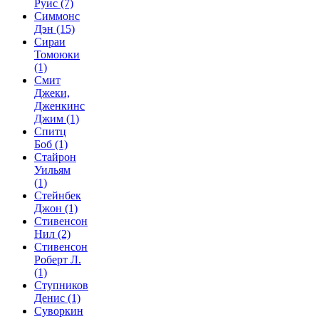
Руис
(7)
Симмонс
Дэн
(15)
Сираи
Томоюки
(1)
Смит
Джеки,
Дженкинс
Джим
(1)
Спитц
Боб
(1)
Стайрон
Уильям
(1)
Стейнбек
Джон
(1)
Стивенсон
Нил
(2)
Стивенсон
Роберт Л.
(1)
Ступников
Денис
(1)
Суворкин