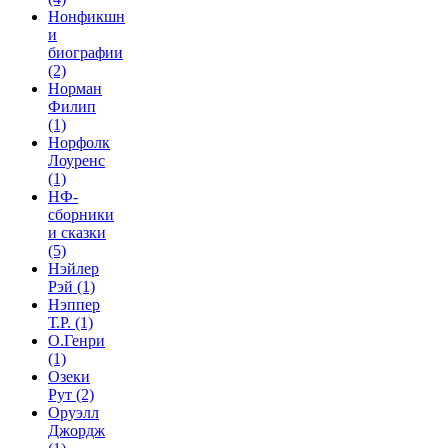
Нонфикшн
и
биографии
(2)
Норман
Филип
(1)
Норфолк
Лоуренс
(1)
НФ-
сборники
и сказки
(5)
Нэйлер
Рэй
(1)
Нэппер
Т.Р.
(1)
О.Генри
(1)
Озеки
Рут
(2)
Оруэлл
Джордж