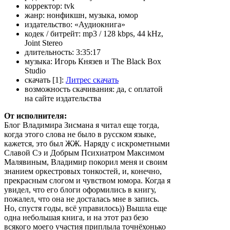
корректор:
tvk
жанр:
нонфикшн, музыка, юмор
издательство:
«Аудиокнига»
кодек / битрейт:
mp3 / 128 kbps, 44 kHz,
Joint Stereo
длительность:
3:35:17
музыка:
Игорь Князев и The Black Box
Studio
скачать [1]:
Литрес скачать
возможность скачивания:
да, с оплатой
на сайте издательства
От исполнителя:
Блог Владимира Зисмана я читал еще тогда,
когда этого слова не было в русском языке,
кажется, это был ЖЖ. Наряду с искрометными
Славой Сэ и Добрым Психиатром
Максимом
Малявиным, Владимир покорил меня и своим
знанием оркестровых тонкостей, и, конечно,
прекрасным слогом и чувством юмора. Когда я
увидел, что его блоги оформились в книгу,
пожалел, что она не досталась мне в запись.
Но, спустя годы, всё управилось)) Вышла еще
одна небольшая книга, и на этот раз безо
всякого моего участия приплыла точнёхонько