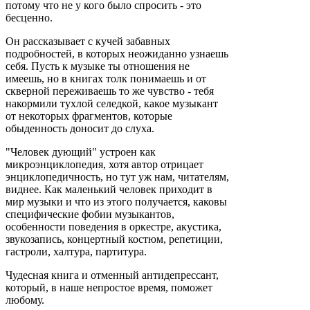
потому что не у кого было спросить - это
бесценно.
Он рассказывает с кучей забавных
подробностей, в которых неожиданно узнаешь
себя. Пусть к музыке ты отношения не
имеешь, но в книгах толк понимаешь и от
скверной переживаешь то же чувство - тебя
накормили тухлой селедкой, какое музыкант
от некоторых фрагментов, которые
обыденность доносит до слуха.
"Человек дующий" устроен как
микроэнциклопедия, хотя автор отрицает
энциклопедичность, но тут уж нам, читателям,
виднее. Как маленький человек приходит в
мир музыки и что из этого получается, каковы
специфические фобии музыкантов,
особенности поведения в оркестре, акустика,
звукозапись, концертный костюм, репетиции,
гастроли, халтура, партитура.
Чудесная книга и отменный антидепрессант,
который, в наше непростое время, поможет
любому.