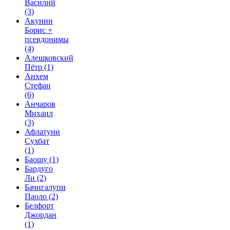
Василий
(3)
Акунин
Борис +
псевдонимы
(4)
Алешковский
Пётр
(1)
Анхем
Стефан
(6)
Анчаров
Михаил
(3)
Афлатуни
Сухбат
(1)
Баошу
(1)
Бардуго
Ли
(2)
Бачигалупи
Паоло
(2)
Белфорт
Джордан
(1)