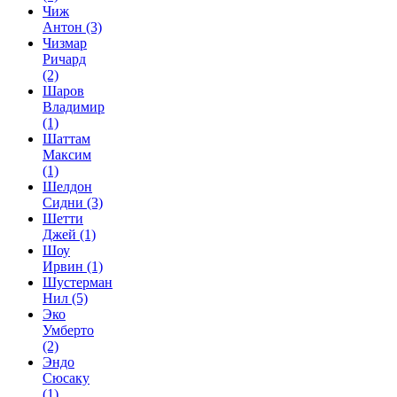
Чиж
Антон
(3)
Чизмар
Ричард
(2)
Шаров
Владимир
(1)
Шаттам
Максим
(1)
Шелдон
Сидни
(3)
Шетти
Джей
(1)
Шоу
Ирвин
(1)
Шустерман
Нил
(5)
Эко
Умберто
(2)
Эндо
Сюсаку
(1)