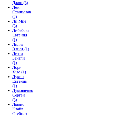
Джон
(3)
Лем
Станислав
(2)
Ли Мие
(3)
Либабова
Евгения
(1)
Лилит
Элиот
(1)
Литтл
Бентли
(1)
Лори
Хью
(1)
Лукин
Евгений
(1)
Лукьяненко
Сергей
(3)
Льюис
Клайв
Стейплз