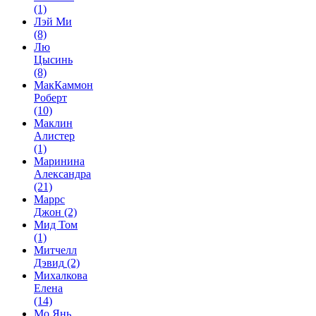
(1)
Лэй Ми
(8)
Лю
Цысинь
(8)
МакКаммон
Роберт
(10)
Маклин
Алистер
(1)
Маринина
Александра
(21)
Маррс
Джон
(2)
Мид Том
(1)
Митчелл
Дэвид
(2)
Михалкова
Елена
(14)
Мо Янь