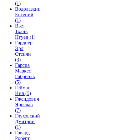
(1)
Водолазкин
Евгений
(1)
Вьет
Тхань
Нгуен
(1)
Гарднер
Эрл
Стенли
(3)
Гарсиа
Маркес
Габриэль
(5)
Гейман
Нил
(5)
Гжендович
Ярослав
(7)
Глуховский
Дмитрий
(1)
Говард
Роберт