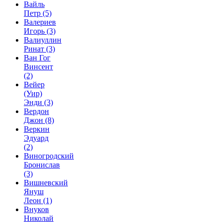
Вайль
Петр
(5)
Валериев
Игорь
(3)
Валиуллин
Ринат
(3)
Ван Гог
Винсент
(2)
Вейер
(Уир)
Энди
(3)
Вердон
Джон
(8)
Веркин
Эдуард
(2)
Виногродский
Бронислав
(3)
Вишневский
Януш
Леон
(1)
Внуков
Николай