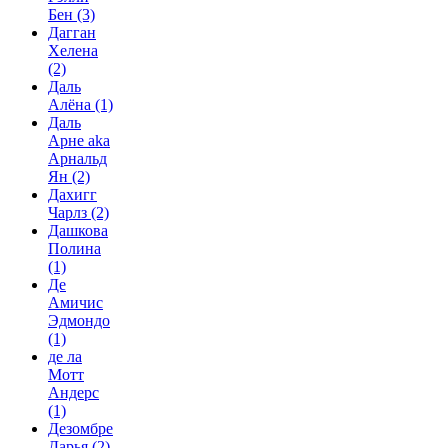
Бен
(3)
Дагган
Хелена
(2)
Даль
Алёна
(1)
Даль
Арне aka
Арнальд
Ян
(2)
Дахигг
Чарлз
(2)
Дашкова
Полина
(1)
Де
Амичис
Эдмондо
(1)
де ла
Мотт
Андерс
(1)
Дезомбре
Дарья
(2)