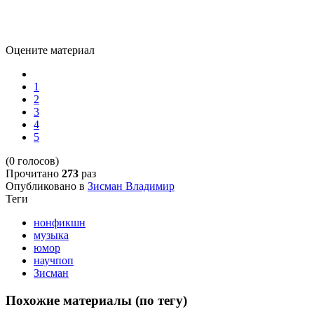
Оцените материал
1
2
3
4
5
(0 голосов)
Прочитано
273
раз
Опубликовано в
Зисман Владимир
Теги
нонфикшн
музыка
юмор
научпоп
Зисман
Похожие материалы (по тегу)