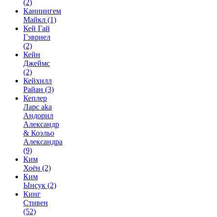
(2)
Каннингем
Майкл
(1)
Кей Гай
Гэвриел
(2)
Кейн
Джеймс
(2)
Кейхилл
Райан
(3)
Кеплер
Ларс aka
Андорил
Александр
& Коэльо
Александра
(9)
Ким
Хоён
(2)
Ким
Ынсук
(2)
Кинг
Стивен
(52)