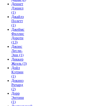
Деннет
Дэниел
(1)
Джайлз
Полетт
(1)
Джеймс
Филлис
Дороти
(13)
Джонс
Лесли-
Энн
(1)
Диккер
Жоэль
(3)
Дойл
Кэтрин
(1)
Докинз
Ричард
(2)
Дорр
Энтони
(1)