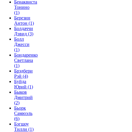
Бенаквиста
Тонино
(1)
Березин
Антон
(1)
Болдаччи
Дэвид
(3)
Болл
Джесси
(1)
Бондаренко
Светлана
(1)
Брэдбери
Рэй
(4)
Буйда
Юрий
(1)
Быков
Дмитрий
(2)
Бьорк
Самюэль
(6)
Бэгшоу
Тилли
(1)