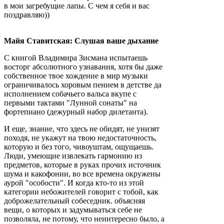
в мои загребущие лапы. С чем я себя и вас
поздравляю))
Майя Ставитская:
Слушая ваше дыхание
С книгой Владимира Зисмана испытаешь
восторг абсолютного узнавания, хотя бы даже
собственное твое хождение в мир музыки
ограничивалось хоровым пением в детстве да
исполнением собачьего вальса вкупе с
первыми тактами "Лунной сонаты" на
фортепиано (дежурный набор дилетанта).
И еще, знание, что здесь не обидят, не унизят
походя, не укажут на твою недостаточность,
которую и без того, чивоуштам, ощущаешь.
Люди, умеющие извлекать гармонию из
предметов, которые в руках прочих источник
шума и какофонии, во все времена окружены
аурой "особости". И когда кто-то из этой
категории небожителей говорит с тобой, как
доброжелательный собеседник. объясняя
вещи, о которых и задумываться себе не
позволяла, не потому, что неинтересно было, а