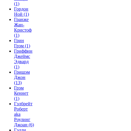
(1)
Гордон
Ной
(1)
Гранже
Жан-
Кристоф
(1)
Грин
Грэм
(1)
Гриффин
Джеймс
Эдвард
(1)
Гришэм
Джон
(13)
Грэм
Кеннет
(1)
Гэлбрейт
Роберт
aka
Роулинг
Джоан
(6)
Гэлли