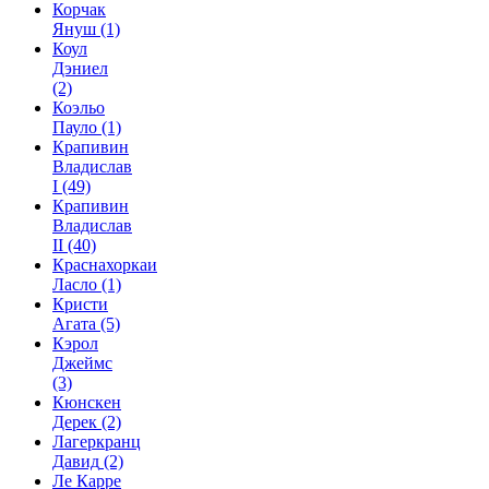
Корчак
Януш
(1)
Коул
Дэниел
(2)
Коэльо
Пауло
(1)
Крапивин
Владислав
I
(49)
Крапивин
Владислав
II
(40)
Краснахоркаи
Ласло
(1)
Кристи
Агата
(5)
Кэрол
Джеймс
(3)
Кюнскен
Дерек
(2)
Лагеркранц
Давид
(2)
Ле Карре