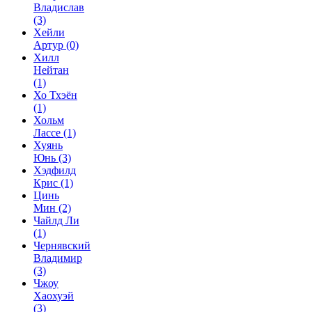
Владислав
(3)
Хейли
Артур
(0)
Хилл
Нейтан
(1)
Хо Тхэён
(1)
Хольм
Лассе
(1)
Хуянь
Юнь
(3)
Хэдфилд
Крис
(1)
Цинь
Мин
(2)
Чайлд Ли
(1)
Чернявский
Владимир
(3)
Чжоу
Хаохуэй
(3)