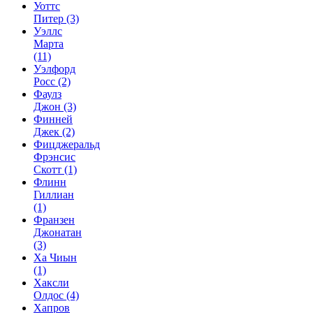
Уоттс
Питер
(3)
Уэллс
Марта
(11)
Уэлфорд
Росс
(2)
Фаулз
Джон
(3)
Финней
Джек
(2)
Фицджеральд
Фрэнсис
Скотт
(1)
Флинн
Гиллиан
(1)
Франзен
Джонатан
(3)
Ха Чиын
(1)
Хаксли
Олдос
(4)
Хапров