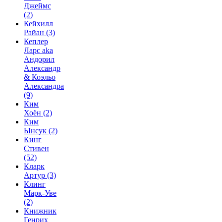
Джеймс
(2)
Кейхилл
Райан
(3)
Кеплер
Ларс aka
Андорил
Александр
& Коэльо
Александра
(9)
Ким
Хоён
(2)
Ким
Ынсук
(2)
Кинг
Стивен
(52)
Кларк
Артур
(3)
Клинг
Марк-Уве
(2)
Книжник
Генрих