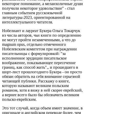
некоторое понимание, а меланхоличные души
получили некоторое удовольствие" - стал
главным событием русскоязычной
литературы-2023, ориентированной на
интеллектуального читателя.
Нобелиант и лауреат Букера Ольга Токарчук
из числа авторов, чьи книги по определению
не могут пройти незамеченными, а что до
magnum opus, отдельно отмеченного
Нобелевским комитетом при награждении
писательницы с формулировкой: "за
исполненное эрудиции писательское
воображение, показывающее пересечение
границ, как способ жить",, и прошедшего в
шорт-лист прошлогоднего Букера - он просто
обязан обратить на себя внимание серьезной
читающей публики. Расскажу о книге,
которую называют великим польским
романом, хотя я вижу в ней скорее еврейский,
а вернее всего было бы обозначить великим
польско-еврейским.
Это тот случай, когда объем имеет значение, в
оригинале и английском переводе более, чем