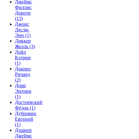
Джеймс
Филлис
Дороти
(13)
Джонс
Лесли-
Энн
(1)
Диккер
Жоэль
(3)
Дойл
Кэтрин
(1)
Докинз
Ричард
(2)
Дорр
Энтони
(1)
Достоевский
Фёдор
(1)
Дубровин
Евгений
(1)
Дэшнер
Джеймс