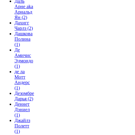
Даль
Арне aka
Арнальд
Ян
(2)
Дахигг
Чарлз
(2)
Дашкова
Полина
(1)
Де
Амичис
Эдмондо
(1)
де ла
Мотт
Андерс
(1)
Дезомбре
Дарья
(2)
Деннет
Дэниел
(1)
Джайлз
Полетт
(1)