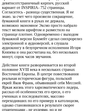
девятисотстраничный кирпич, русский
вариант от INSPIRIA- 752 страницы.
Согласитесь - разница существенная. Я не
знаю. за счет чего произвели сокращение,
бумажной книги в руках не держала,
возможно экономное Эксмо просто набрало
текст мелким шрифтом и разместило на
странице плотнее. Одновременно с выходом
бумажной версии Букмейт сделал синхрорелиз
электронной и аудиоверсий, я слушала
аудиокнигу в безупречном исполнении Игоря
Князева и она рассчитана на, без нескольких
минут, сорок часов звучания.
Действие книги разворачивается во второй
половине XVIII века в нескольких странах
Восточной Европы. В центре повествования
реальная историческая фигура, польский
еврей Яков Франк, объявивший себя Мессией.
Яркая жизнь этого харизматического лидера,
рассказ об особенностях его ереси, о его
учениках и последователях, массово
переходивших по его примеру в католицизм,
однако становившихся в результате скорее
отщепенцами - не иудеями, но и не