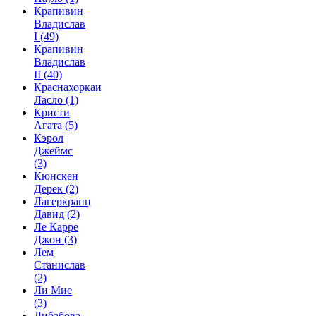
Крапивин
Владислав
I
(49)
Крапивин
Владислав
II
(40)
Краснахоркаи
Ласло
(1)
Кристи
Агата
(5)
Кэрол
Джеймс
(3)
Кюнскен
Дерек
(2)
Лагеркранц
Давид
(2)
Ле Карре
Джон
(3)
Лем
Станислав
(2)
Ли Мие
(3)
Либабова