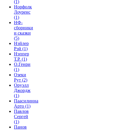
(1)
Норфолк
Лоуренс
(1)
НФ-
сборники
и сказки
(5)
Нэйлер
Рэй
(1)
Нэппер
Т.Р.
(1)
О.Генри
(1)
Озеки
Рут
(2)
Оруэлл
Джордж
(1)
Паасилинна
Арто
(1)
Павлов
Сергей
(1)
Панов