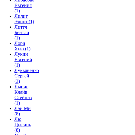
Евгения
(1)
Лилит
Элиот
(1)
Литтл
Бентли
(1)
Лори
Хью
(1)
Лукин
Евгений
(1)
Лукьяненко
Сергей
(3)
Льюис
Клайв
Стейплз
(1)
Лэй Ми
(8)
Лю
Цысинь
(8)