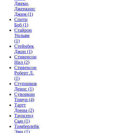
Джеки,
Дженкинс
Джим
(1)
Спитц
Боб
(1)
Стайрон
Уильям
(1)
Стейнбек
Джон
(1)
Стивенсон
Нил
(2)
Стивенсон
Роберт Л.
(1)
Ступников
Денис
(1)
Суворкин
Тимур
(4)
Тартт
Донна
(2)
Таунсенд
Сью
(1)
Тимберлейк
Эми
(1)