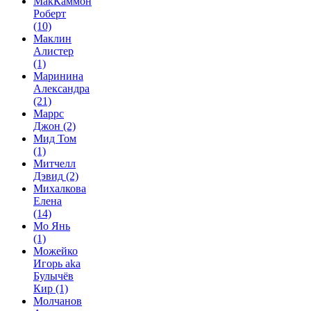
МакКаммон
Роберт
(10)
Маклин
Алистер
(1)
Маринина
Александра
(21)
Маррс
Джон
(2)
Мид Том
(1)
Митчелл
Дэвид
(2)
Михалкова
Елена
(14)
Мо Янь
(1)
Можейко
Игорь aka
Булычёв
Кир
(1)
Молчанов