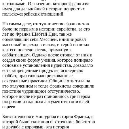
католиками. O значении. которое франкизм
имел для дальнейшей истории непростых
польско-еврейских отношений.
На самом деле, отступничество франкистов
было не первым в истории еврейства, за сто
лет до Франка Шабтай Цви, так же
объявлявший себя Мессией, инициировал
массовый переход в ислам, и герой начинал
как его последователь, примкнув к
саббатианцам. Однако после отошел от них и
создал свою форму учения, которое попирало
основные установления иудейства, дозволяло
есть запрещенные продукты, оскверняло
шаббат, практиковало рискованные
сексуальные практики. Община ответила на
это отлучением и тогда франкисты совершили
поистине чудовищное отступничество,
которое после не раз становилось триггером
погромов и главным аргументом гонителей
евреев.
Блистательная и мишурная история Франка, в
которой были скитания и заточение, богатство
и дружба с королями, эта история