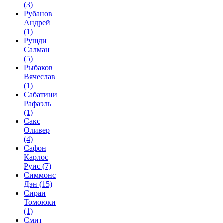
(3)
Рубанов
Андрей
(1)
Рушди
Салман
(5)
Рыбаков
Вячеслав
(1)
Сабатини
Рафаэль
(1)
Сакс
Оливер
(4)
Сафон
Карлос
Руис
(7)
Симмонс
Дэн
(15)
Сираи
Томоюки
(1)
Смит