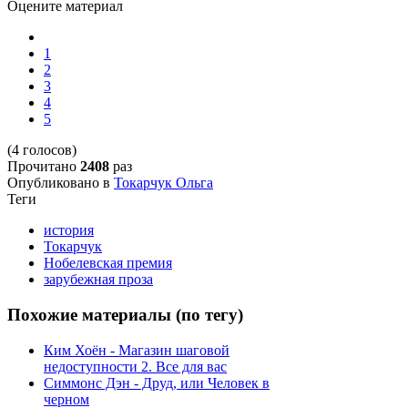
Оцените материал
1
2
3
4
5
(4 голосов)
Прочитано
2408
раз
Опубликовано в
Токарчук Ольга
Теги
история
Токарчук
Нобелевская премия
зарубежная проза
Похожие материалы (по тегу)
Ким Хоён - Магазин шаговой
недоступности 2. Все для вас
Симмонс Дэн - Друд, или Человек в
черном