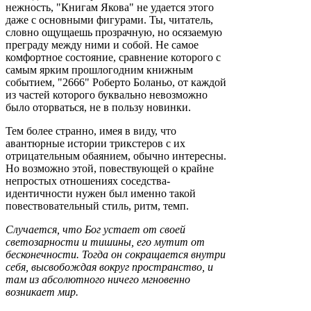
нежность, "Книгам Якова" не удается этого
даже с основными фигурами. Ты, читатель,
словно ощущаешь прозрачную, но осязаемую
преграду между ними и собой. Не самое
комфортное состояние, сравнение которого с
самым ярким прошлогодним книжным
событием, "2666" Роберто Боланьо, от каждой
из частей которого буквально невозможно
было оторваться, не в пользу новинки.
Тем более странно, имея в виду, что
авантюрные истории трикстеров с их
отрицательным обаянием, обычно интересны.
Но возможно этой, повествующей о крайне
непростых отношениях соседства-
идентичности нужен был именно такой
повествовательный стиль, ритм, темп.
Случается, что Бог устает от своей
светозарности и тишины, его мутит от
бесконечности. Тогда он сокращается внутри
себя, высвобождая вокруг пространство, и
там из абсолютного ничего мгновенно
возникает мир.