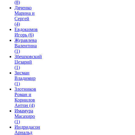
(8)
Дяченко
Марина и
Сергей
(4)
Евдокимов
Игорь
(6)
Журавлева
Валентина
(1)
Збешховский
Цезарий
(1)
Зисман
Владимир
(1)
Злотников
Роман и
Корнилов
Антон
(4)
Имамура
Масахиро
(1)
Индридасон
Арнальд