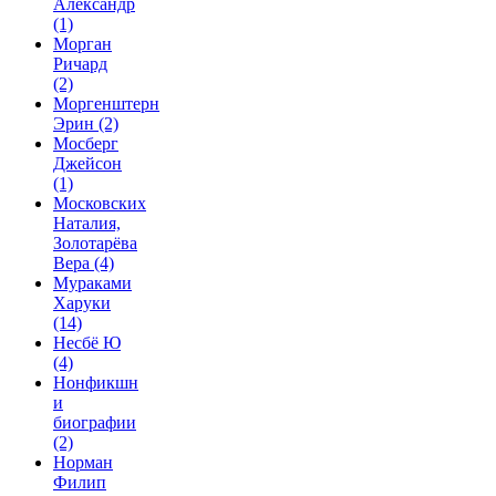
Александр
(1)
Морган
Ричард
(2)
Моргенштерн
Эрин
(2)
Мосберг
Джейсон
(1)
Московских
Наталия,
Золотарёва
Вера
(4)
Мураками
Харуки
(14)
Несбё Ю
(4)
Нонфикшн
и
биографии
(2)
Норман
Филип