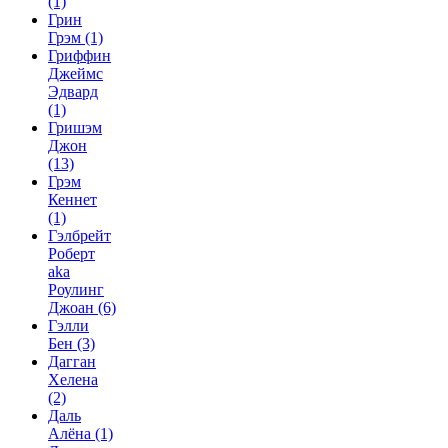
(1)
Грин
Грэм
(1)
Гриффин
Джеймс
Эдвард
(1)
Гришэм
Джон
(13)
Грэм
Кеннет
(1)
Гэлбрейт
Роберт
aka
Роулинг
Джоан
(6)
Гэлли
Бен
(3)
Дагган
Хелена
(2)
Даль
Алёна
(1)