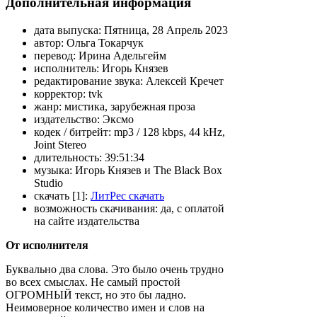
Дополнительная информация
дата выпуска:
Пятница, 28 Апрель 2023
автор:
Ольга Токарчук
перевод:
Ирина Адельгейм
исполнитель:
Игорь Князев
редактирование звука:
Алексей Кречет
корректор:
tvk
жанр:
мистика, зарубежная проза
издательство:
Эксмо
кодек / битрейт:
mp3 / 128 kbps, 44 kHz,
Joint Stereo
длительность:
39:51:34
музыка:
Игорь Князев и The Black Box
Studio
скачать [1]:
ЛитРес скачать
возможность скачивания:
да, с оплатой
на сайте издательства
От исполнителя
Буквально два слова. Это было очень трудно
во всех смыслах. Не самый простой
ОГРОМНЫЙ текст, но это бы ладно.
Неимоверное количество имен и слов на