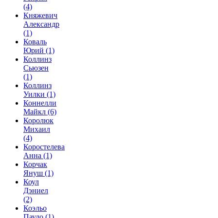
(4)
Княжевич
Александр
(1)
Коваль
Юрий
(1)
Коллинз
Сьюзен
(1)
Коллинз
Уилки
(1)
Коннелли
Майкл
(6)
Королюк
Михаил
(4)
Коростелева
Анна
(1)
Корчак
Януш
(1)
Коул
Дэниел
(2)
Коэльо
Пауло
(1)