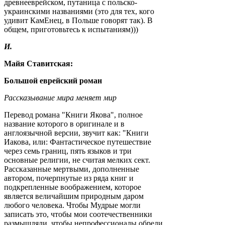
древнееврейском, путаница с польско-
украинскими названиями (это для тех, кого
удивит КамЕнец, в Польше говорят так). В
общем, приготовьтесь к испытаниям)))
И.
Майя Ставитская:
Большой еврейский роман
Рассказывание мира меняет мир
Перевод романа "Книги Якова", полное
название которого в оригинале и в
англоязычной версии, звучит как: "Книги
Иакова, или: Фантастическое путешествие
через семь границ, пять языков и три
основные религии, не считая мелких сект.
Рассказанные мертвыми, дополненные
автором, почерпнутые из ряда книг и
подкрепленные воображением, которое
является величайшим природным даром
любого человека. Чтобы Мудрые могли
записать это, чтобы мои соотечественники
размышляли, чтобы непрофессионалы обрели