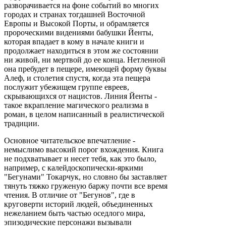
разворачивается на фоне событий во многих
городах и странах тогдашней Восточной
Европы и Высокой Порты, и обрамляется
пророческими видениями бабушки Йенты,
которая впадает в кому в начале книги и
продолжает находиться в этом же состоянии
ни живой, ни мертвой до ее конца. Нетленной
она пребудет в пещере, имеющей форму буквы
Алеф, и столетия спустя, когда эта пещера
послужит убежищем группе евреев,
скрывающихся от нацистов. Линия Йенты -
такое вкрапление магического реализма в
роман, в целом написанный в реалистической
традиции.
Основное читательское впечатление -
немыслимо высокий порог вхождения. Книга
не подхватывает и несет тебя, как это было,
например, с калейдоскопически-яркими
"Бегунами" Токарчук, но словно бы заставляет
тянуть тяжко груженую баржу почти все время
чтения. В отличие от "Бегунов", где в
круговерти историй людей, объединенных
нежеланием быть частью оседлого мира,
эпизодические персонажи вызывали