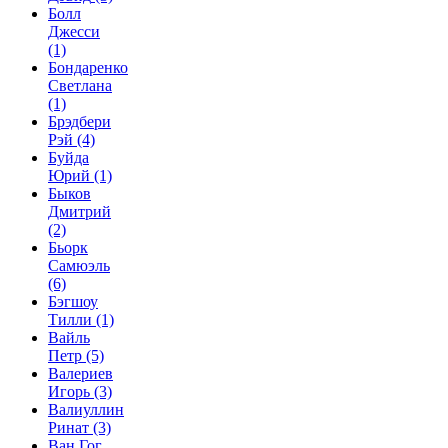
Болл
Джесси
(1)
Бондаренко
Светлана
(1)
Брэдбери
Рэй
(4)
Буйда
Юрий
(1)
Быков
Дмитрий
(2)
Бьорк
Самюэль
(6)
Бэгшоу
Тилли
(1)
Вайль
Петр
(5)
Валериев
Игорь
(3)
Валиуллин
Ринат
(3)
Ван Гог