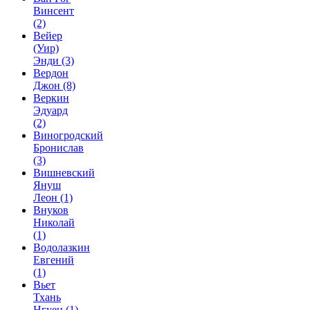
Винсент
(2)
Вейер
(Уир)
Энди
(3)
Вердон
Джон
(8)
Веркин
Эдуард
(2)
Виногродский
Бронислав
(3)
Вишневский
Януш
Леон
(1)
Внуков
Николай
(1)
Водолазкин
Евгений
(1)
Вьет
Тхань
Нгуен
(1)