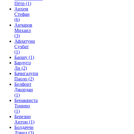
Пётр
(1)
Анхем
Стефан
(6)
Анчаров
Михаил
(3)
Афлатуни
Сухбат
(1)
Баошу
(1)
Бардуго
Ли
(2)
Бачигалупи
Паоло
(2)
Белфорт
Джордан
(1)
Бенаквиста
Тонино
(1)
Березин
Антон
(1)
Болдаччи
Дэвид
(3)