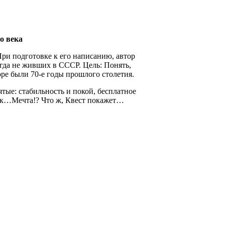
о века
и подготовке к его написанию, автор
гда не живших в СССР. Цель: Понять,
оре были 70-е годы прошлого столетия.
тые: стабильность и покой, бесплатное
еек…Мечта!? Что ж, Квест покажет…