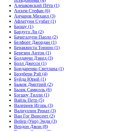
псевдонимы
(4)
Алешковский Пётр
(1)
Анхем Стефан
(6)
Анчаров Михаил
(3)
Афлатуни Сухбат
(1)
Баошу
(1)
Бардуго Ли
(2)
Бачигалупи Паоло
(2)
Белфорт Джордан
(1)
Бенаквиста Тонино
(1)
Березин Антон
(1)
Болдаччи Дэвид
(3)
Болл Джесси
(1)
Бондаренко Светлана
(1)
Брэдбери Рэй
(4)
Буйда Юрий
(1)
Быков Дмитрий
(2)
Бьорк Самюэль
(6)
Бэгшоу Тилли
(1)
Вайль Петр
(5)
Валериев Игорь
(3)
Валиуллин Ринат
(3)
Ван Гог Винсент
(2)
Вейер (Уир) Энди
(3)
Вердон Джон
(8)