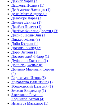
Дахигг Чарлз
(2)
Дашкова Полина
(1)
Де Амичис Эдмондо
(1)
де ла Мотт Андерс
(1)
Дезомбре Дарья
(2)
Деннет Дэниел
(1)
Джайлз Полетт
(1)
Джеймс Филлис Дороти
(13)
Джонс Лесли-Энн
(1)
Диккер Жоэль
(3)
Дойл Кэтрин
(1)
Докинз Ричард
(2)
Дорр Энтони
(1)
Достоевский Фёдор
(1)
Дубровин Евгений
(1)
Дэшнер Джеймс
(8)
Дяченко Марина и Сергей
(4)
Евдокимов Игорь
(6)
Журавлева Валентина
(1)
Збешховский Цезарий
(1)
Зисман Владимир
(1)
Злотников Роман и
Корнилов Антон
(4)
Имамура Масахиро
(1)