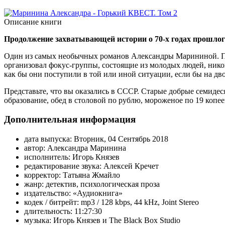
Описание книги
Продолжение захватывающей истории о 70-х годах прошлог
Один из самых необычных романов Александры Марининой. Пр
организовал фокус-группы, состоящие из молодых людей, нико
как бы они поступили в той или иной ситуации, если бы на дв
Представьте, что вы оказались в СССР. Старые добрые семидеся
образование, обед в столовой по рублю, мороженое по 19 коп
Дополнительная информация
дата выпуска:
Вторник, 04 Сентябрь 2018
автор:
Александра Маринина
исполнитель:
Игорь Князев
редактирование звука:
Алексей Кречет
корректор:
Татьяна Жмайло
жанр:
детектив, психологическая проза
издательство:
«Аудиокнига»
кодек / битрейт:
mp3 / 128 kbps, 44 kHz, Joint Stereo
длительность:
11:27:30
музыка:
Игорь Князев и The Black Box Studio