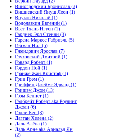
Веркин Эдуард
(2)
Виногродский Бронислав
(3)
Вишневский Януш Леон
(1)
Внуков Николай
(1)
Водолазкин Евгений
(1)
Вьет Тхань Нгуен
(1)
Гарднер Эрл Стенли
(3)
Гарсиа Маркес Габриэль
(5)
Гейман Нил
(5)
Гжендович Ярослав
(7)
Глуховский Дмитрий
(1)
Говард Роберт
(1)
Гордон Ной
(1)
Гранже Жан-Кристоф
(1)
Грин Грэм
(1)
Гриффин Джеймс Эдвард
(1)
Гришэм Джон
(13)
Грэм Кеннет
(1)
Гэлбрейт Роберт aka Роулинг
Джоан
(6)
Гэлли Бен
(3)
Дагган Хелена
(2)
Даль Алёна
(1)
Даль Арне aka Арнальд Ян
(2)