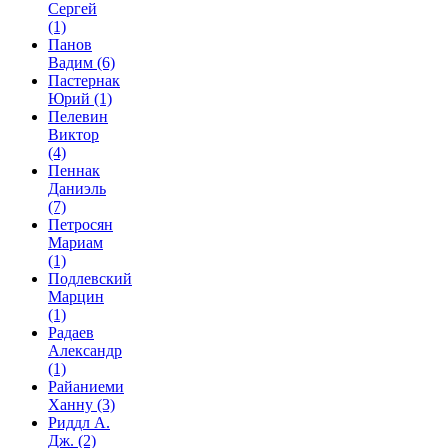
Сергей
(1)
Панов
Вадим
(6)
Пастернак
Юрий
(1)
Пелевин
Виктор
(4)
Пеннак
Даниэль
(7)
Петросян
Мариам
(1)
Подлевский
Марцин
(1)
Радаев
Александр
(1)
Райаниеми
Ханну
(3)
Риддл А.
Дж.
(2)