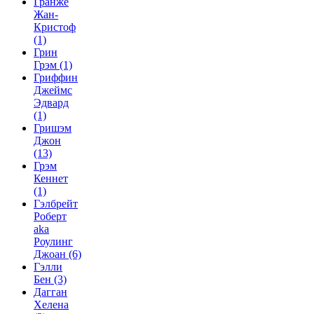
Гранже
Жан-
Кристоф
(1)
Грин
Грэм
(1)
Гриффин
Джеймс
Эдвард
(1)
Гришэм
Джон
(13)
Грэм
Кеннет
(1)
Гэлбрейт
Роберт
aka
Роулинг
Джоан
(6)
Гэлли
Бен
(3)
Дагган
Хелена