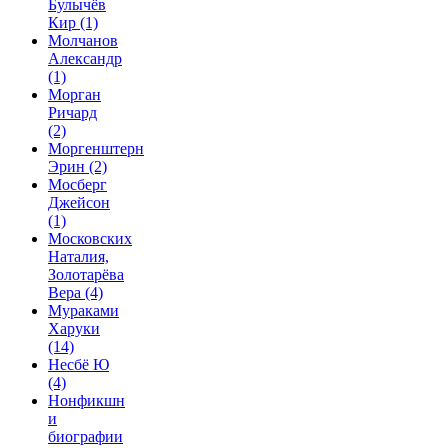
Булычёв
Кир
(1)
Молчанов
Александр
(1)
Морган
Ричард
(2)
Моргенштерн
Эрин
(2)
Мосберг
Джейсон
(1)
Московских
Наталия,
Золотарёва
Вера
(4)
Мураками
Харуки
(14)
Несбё Ю
(4)
Нонфикшн
и
биографии