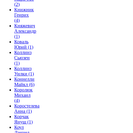
(2)
Книжник
Генрих
(4)
Княжевич
Александр
(1)
Коваль
Юрий
(1)
Коллинз
Сьюзен
(1)
Коллинз
Уилки
(1)
Коннелли
Майкл
(6)
Королюк
Михаил
(4)
Коростелева
Анна
(1)
Корчак
Януш
(1)
Коул
Дэниел