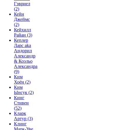
Гэвриел
(2)
Кейн
Джеймс
(2)
Кейхилл
Райан
(3)
Кеплер
Ларс aka
Андорил
Александр
& Коэльо
Александра
(9)
Ким
Хоён
(2)
Ким
Ынсук
(2)
Кинг
Стивен
(52)
Кларк
Артур
(3)
Клинг
Марк-Уве