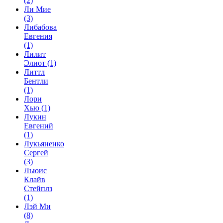
(2)
Ли Мие
(3)
Либабова
Евгения
(1)
Лилит
Элиот
(1)
Литтл
Бентли
(1)
Лори
Хью
(1)
Лукин
Евгений
(1)
Лукьяненко
Сергей
(3)
Льюис
Клайв
Стейплз
(1)
Лэй Ми
(8)