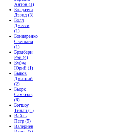
Антон
(1)
Болдаччи
Дэвид
(3)
Болл
Джесси
(1)
Бондаренко
Светлана
(1)
Брэдбери
Рэй
(4)
Буйда
Юрий
(1)
Быков
Дмитрий
(2)
Бьорк
Самюэль
(6)
Бэгшоу
Тилли
(1)
Вайль
Петр
(5)
Валериев
Игорь
(3)