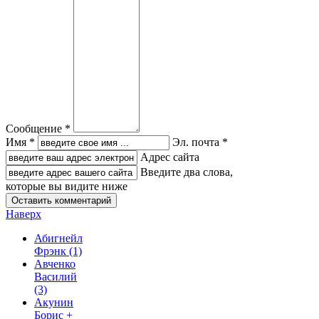
Сообщение *
Имя *
Эл. почта *
Адрес сайта
Введите два слова,
которые вы видите ниже
Наверх
Абигнейл
Фрэнк
(1)
Авченко
Василий
(3)
Акунин
Борис +