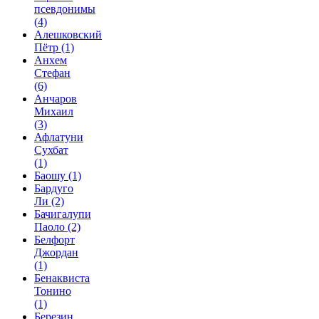
псевдонимы
(4)
Алешковский
Пётр
(1)
Анхем
Стефан
(6)
Анчаров
Михаил
(3)
Афлатуни
Сухбат
(1)
Баошу
(1)
Бардуго
Ли
(2)
Бачигалупи
Паоло
(2)
Белфорт
Джордан
(1)
Бенаквиста
Тонино
(1)
Березин