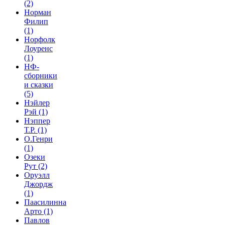
(2)
Норман
Филип
(1)
Норфолк
Лоуренс
(1)
НФ-
сборники
и сказки
(5)
Нэйлер
Рэй
(1)
Нэппер
Т.Р.
(1)
О.Генри
(1)
Озеки
Рут
(2)
Оруэлл
Джордж
(1)
Паасилинна
Арто
(1)
Павлов