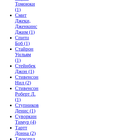
Томоюки
(1)
Смит
Джеки,
Дженкинс
Джим
(1)
Спитц
Боб
(1)
Стайрон
Уильям
(1)
Стейнбек
Джон
(1)
Стивенсон
Нил
(2)
Стивенсон
Роберт Л.
(1)
Ступников
Денис
(1)
Суворкин
Тимур
(4)
Тартт
Донна
(2)
Таунсенд