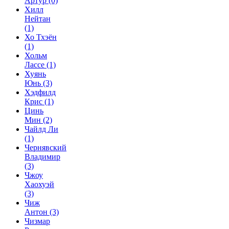
Артур
(0)
Хилл
Нейтан
(1)
Хо Тхэён
(1)
Хольм
Лассе
(1)
Хуянь
Юнь
(3)
Хэдфилд
Крис
(1)
Цинь
Мин
(2)
Чайлд Ли
(1)
Чернявский
Владимир
(3)
Чжоу
Хаохуэй
(3)
Чиж
Антон
(3)
Чизмар