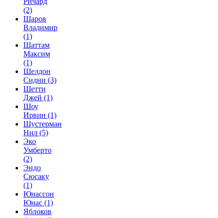
Ричард
(2)
Шаров
Владимир
(1)
Шаттам
Максим
(1)
Шелдон
Сидни
(3)
Шетти
Джей
(1)
Шоу
Ирвин
(1)
Шустерман
Нил
(5)
Эко
Умберто
(2)
Эндо
Сюсаку
(1)
Юнассон
Юнас
(1)
Яблоков