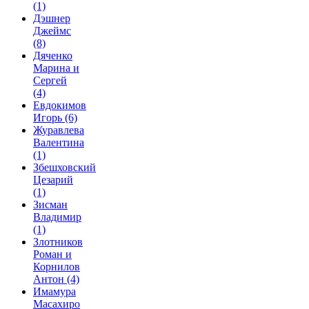
(1)
Дэшнер
Джеймс
(8)
Дяченко
Марина и
Сергей
(4)
Евдокимов
Игорь
(6)
Журавлева
Валентина
(1)
Збешховский
Цезарий
(1)
Зисман
Владимир
(1)
Злотников
Роман и
Корнилов
Антон
(4)
Имамура
Масахиро