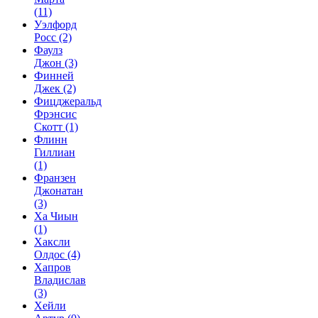
(11)
Уэлфорд
Росс
(2)
Фаулз
Джон
(3)
Финней
Джек
(2)
Фицджеральд
Фрэнсис
Скотт
(1)
Флинн
Гиллиан
(1)
Франзен
Джонатан
(3)
Ха Чиын
(1)
Хаксли
Олдос
(4)
Хапров
Владислав
(3)
Хейли