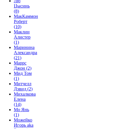
Лю
Цысинь
(8)
МакКаммон
Роберт
(10)
Маклин
Алистер
(1)
Маринина
Александра
(21)
Маррс
Джон
(2)
Мид Том
(1)
Митчелл
Дэвид
(2)
Михалкова
Елена
(14)
Мо Янь
(1)
Можейко
Игорь aka