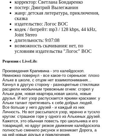
корректор:
Светлана Бондаренко
постер:
Дмитрий Вылегжанин
жанр:
детская литература, приключения,
сказка
издательство:
Логос ВОС
кодек / битрейт:
mp3 / 128 kbps, 44 kHz,
Joint Stereo
длительность:
9:07:08
возможность скачивания:
нет, по
условиям издательства "Логос" ВОС
Рецензия с LiveLib:
Произведения Крапивина - это калейдоскоп.
Немножко повернул - все какое-то серенькое: плохо
Альке в школе, с отцом нет взаимопонимания...
Качнул в другую сторону - разноцветные стекляшки
расцвели необычным тревожным огнем: сгорел у
Альки дом, новая квартира,новая школа, новые
друзья. И вот узор распускается яркими красками: у
Альки талант притягивать к себе добрых людей.
Все больше у него друзей - и каждый из них
Личность. Но вот рассыпался узор, мрачно и тускло
кругом: страшное горе у одного из Алькиных друзей.
Кажется, это обычная повесть про школьника и его
товарищей, но вдруг резкое движение калейдоскопа
полностью сменило рисунок и возникает Дорога, а
на ней новые друзья и приключения.