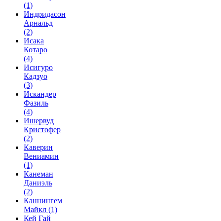
(1)
Индридасон
Арнальд
(2)
Исака
Котаро
(4)
Исигуро
Кадзуо
(3)
Искандер
Фазиль
(4)
Ишервуд
Кристофер
(2)
Каверин
Вениамин
(1)
Канеман
Даниэль
(2)
Каннингем
Майкл
(1)
Кей Гай