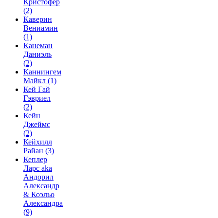
Кристофер
(2)
Каверин
Вениамин
(1)
Канеман
Даниэль
(2)
Каннингем
Майкл
(1)
Кей Гай
Гэвриел
(2)
Кейн
Джеймс
(2)
Кейхилл
Райан
(3)
Кеплер
Ларс aka
Андорил
Александр
& Коэльо
Александра
(9)