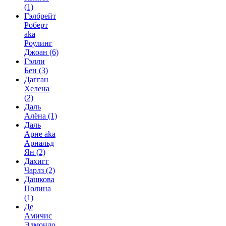
(1)
Гэлбрейт
Роберт
aka
Роулинг
Джоан
(6)
Гэлли
Бен
(3)
Дагган
Хелена
(2)
Даль
Алёна
(1)
Даль
Арне aka
Арнальд
Ян
(2)
Дахигг
Чарлз
(2)
Дашкова
Полина
(1)
Де
Амичис
Эдмондо