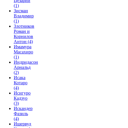
Цезарий
(1)
Зисман
Владимир
(1)
Злотников
Роман и
Корнилов
Антон
(4)
Имамура
Масахиро
(1)
Индридасон
Арнальд
(2)
Исака
Котаро
(4)
Исигуро
Кадзуо
(3)
Искандер
Фазиль
(4)
Ишервуд