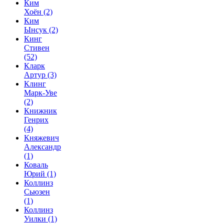
Ким
Хоён
(2)
Ким
Ынсук
(2)
Кинг
Стивен
(52)
Кларк
Артур
(3)
Клинг
Марк-Уве
(2)
Книжник
Генрих
(4)
Княжевич
Александр
(1)
Коваль
Юрий
(1)
Коллинз
Сьюзен
(1)
Коллинз
Уилки
(1)