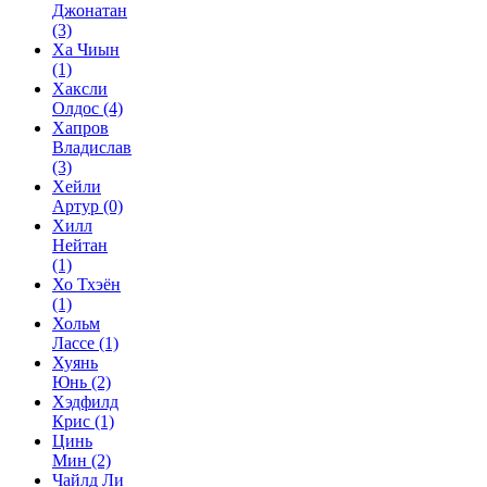
Джонатан
(3)
Ха Чиын
(1)
Хаксли
Олдос
(4)
Хапров
Владислав
(3)
Хейли
Артур
(0)
Хилл
Нейтан
(1)
Хо Тхэён
(1)
Хольм
Лассе
(1)
Хуянь
Юнь
(2)
Хэдфилд
Крис
(1)
Цинь
Мин
(2)
Чайлд Ли