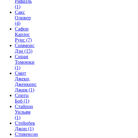
Рафаэль
(1)
Сакс
Оливер
(4)
Сафон
Карлос
Руис
(7)
Симмонс
Дэн
(15)
Сираи
Томоюки
(1)
Смит
Джеки,
Дженкинс
Джим
(1)
Спитц
Боб
(1)
Стайрон
Уильям
(1)
Стейнбек
Джон
(1)
Стивенсон