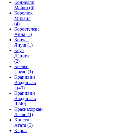
Коннелли
Майкл
(6)
Королюк
Михаил
(4)
Коростелева
Анна
(1)
Корчак
Януш
(1)
Коул
Дэниел
(2)
Коэльо
Пауло
(1)
Крапивин
Владислав
I
(49)
Крапивин
Владислав
II
(40)
Краснахоркаи
Ласло
(1)
Кристи
Агата
(5)
Кэрол