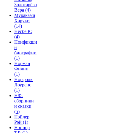
Золотарёва
Вера
(4)
Мураками
Харуки
(14)
Несбё Ю
(4)
Нонфикшн
и
биографии
(1)
Норман
Филип
(1)
Норфолк
Лоуренс
(1)
НФ-
сборники
и сказки
(5)
Нэйлер
Рэй
(1)
Нэппер
Т.Р.
(1)