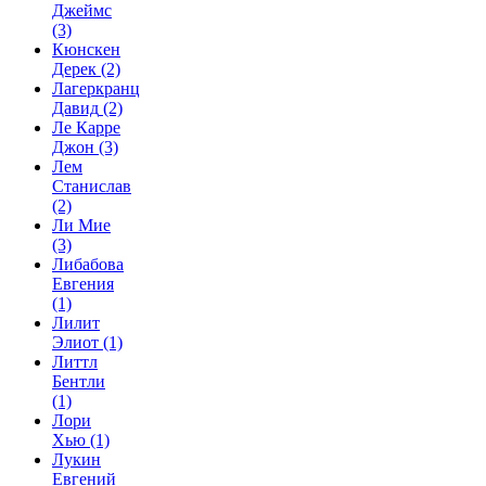
Джеймс
(3)
Кюнскен
Дерек
(2)
Лагеркранц
Давид
(2)
Ле Карре
Джон
(3)
Лем
Станислав
(2)
Ли Мие
(3)
Либабова
Евгения
(1)
Лилит
Элиот
(1)
Литтл
Бентли
(1)
Лори
Хью
(1)
Лукин
Евгений