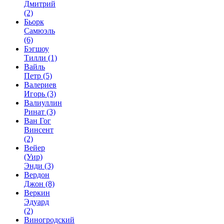
Дмитрий
(2)
Бьорк
Самюэль
(6)
Бэгшоу
Тилли
(1)
Вайль
Петр
(5)
Валериев
Игорь
(3)
Валиуллин
Ринат
(3)
Ван Гог
Винсент
(2)
Вейер
(Уир)
Энди
(3)
Вердон
Джон
(8)
Веркин
Эдуард
(2)
Виногродский