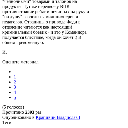
"челночными" товарами и талонов на
продукты. Тут же нередкое у ВПК
противостояние ребят и нечистых на руку и
"на душу" взрослых - милиционеров и
педагогов. Страницы о приводе Феди в
отделение читаются как настоящий
криминальный боевик - и это у Командора
получается блестяще, когда он хочет :) В
общем - рекомендую.
И.
Оцените материал
1
2
3
4
5
(5 голосов)
Прочитано
2393
раз
Опубликовано в
Крапивин Владислав I
Теги