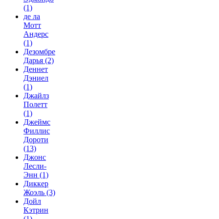
(1)
де ла
Мотт
Андерс
(1)
Дезомбре
Дарья
(2)
Деннет
Дэниел
(1)
Джайлз
Полетт
(1)
Джеймс
Филлис
Дороти
(13)
Джонс
Лесли-
Энн
(1)
Диккер
Жоэль
(3)
Дойл
Кэтрин
(1)