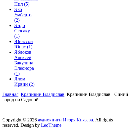
Нил
(5)
Эко
Умберто
(2)
Эндо
Сюсаку
(1)
Юнассон
Юнас
(1)
Яблоков
Алексей,
Бакулина
Элеонора
(1)
Ялом
Ирвин
(2)
Главная
Крапивин Владислав
Крапивин Владислав - Синий
город на Садовой
Copyright © 2026
аудиокниги Игоря Князева
. All rights
reserved. Design by
LeoTheme