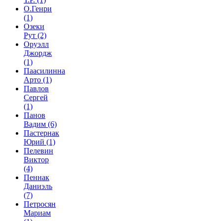
О.Генри
(1)
Озеки
Рут
(2)
Оруэлл
Джордж
(1)
Паасилинна
Арто
(1)
Павлов
Сергей
(1)
Панов
Вадим
(6)
Пастернак
Юрий
(1)
Пелевин
Виктор
(4)
Пеннак
Даниэль
(7)
Петросян
Мариам