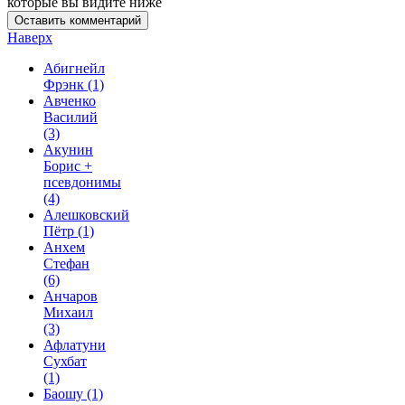
которые вы видите ниже
Наверх
Абигнейл
Фрэнк
(1)
Авченко
Василий
(3)
Акунин
Борис +
псевдонимы
(4)
Алешковский
Пётр
(1)
Анхем
Стефан
(6)
Анчаров
Михаил
(3)
Афлатуни
Сухбат
(1)
Баошу
(1)