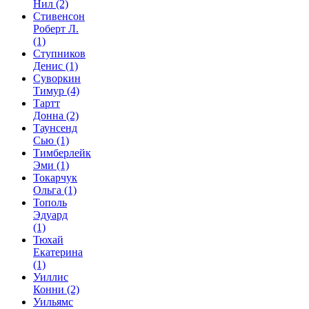
Нил
(2)
Стивенсон
Роберт Л.
(1)
Ступников
Денис
(1)
Суворкин
Тимур
(4)
Тартт
Донна
(2)
Таунсенд
Сью
(1)
Тимберлейк
Эми
(1)
Токарчук
Ольга
(1)
Тополь
Эдуард
(1)
Тюхай
Екатерина
(1)
Уиллис
Конни
(2)
Уильямс