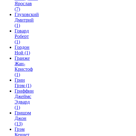
Ярослав
(7)
Глуховский
Дмитрий
(1)
Говард
Роберт
(1)
Гордон
Ной
(1)
Гранже
Жан-
Кристоф
(1)
Грин
Грэм
(1)
Гриффин
Джеймс
Эдвард
(1)
Гришэм
Джон
(13)
Грэм
Кеннет