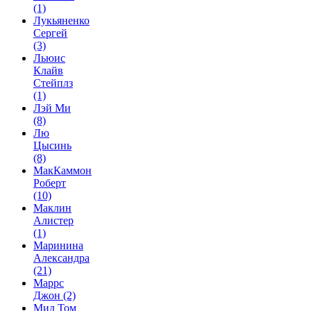
(1)
Лукьяненко
Сергей
(3)
Льюис
Клайв
Стейплз
(1)
Лэй Ми
(8)
Лю
Цысинь
(8)
МакКаммон
Роберт
(10)
Маклин
Алистер
(1)
Маринина
Александра
(21)
Маррс
Джон
(2)
Мид Том