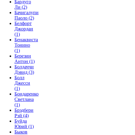
Бардуго
Ли
(2)
Бачигалупи
Паоло
(2)
Белфорт
Джордан
(1)
Бенаквиста
Тонино
(1)
Березин
Антон
(1)
Болдаччи
Дэвид
(3)
Болл
Джесси
(1)
Бондаренко
Светлана
(1)
Брэдбери
Рэй
(4)
Буйда
Юрий
(1)
Быков