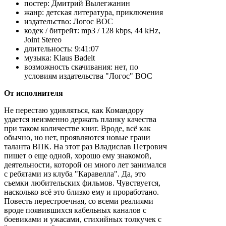
постер:
Дмитрий Вылегжанин
жанр:
детская литература, приключения
издательство:
Логос ВОС
кодек / битрейт:
mp3 / 128 kbps, 44 kHz,
Joint Stereo
длительность:
9:41:07
музыка:
Klaus Badelt
возможность скачивания:
нет, по
условиям издательства "Логос" ВОС
От исполнителя
Не перестаю удивляться, как Командору
удается неизменно держать планку качества
при таком количестве книг. Вроде, всё как
обычно, но нет, проявляются новые грани
таланта ВПК. На этот раз Владислав Петрович
пишет о еще одной, хорошо ему знакомой,
деятельности, которой он много лет занимался
с ребятами из клуба "Каравелла". Да, это
съемки любительских фильмов. Чувствуется,
насколько всё это близко ему и проработано.
Повесть перестроечная, со всеми реалиями
вроде появившихся кабельных каналов с
боевиками и ужасами, стихийных толкучек с