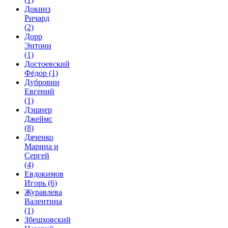
Докинз
Ричард
(2)
Дорр
Энтони
(1)
Достоевский
Фёдор
(1)
Дубровин
Евгений
(1)
Дэшнер
Джеймс
(8)
Дяченко
Марина и
Сергей
(4)
Евдокимов
Игорь
(6)
Журавлева
Валентина
(1)
Збешховский