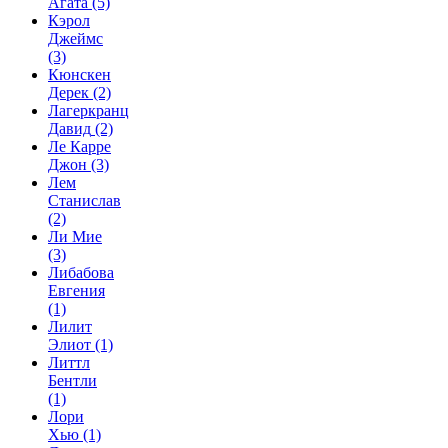
Агата
(5)
Кэрол
Джеймс
(3)
Кюнскен
Дерек
(2)
Лагеркранц
Давид
(2)
Ле Карре
Джон
(3)
Лем
Станислав
(2)
Ли Мие
(3)
Либабова
Евгения
(1)
Лилит
Элиот
(1)
Литтл
Бентли
(1)
Лори
Хью
(1)