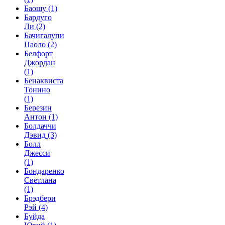
Баошу
(1)
Бардуго
Ли
(2)
Бачигалупи
Паоло
(2)
Белфорт
Джордан
(1)
Бенаквиста
Тонино
(1)
Березин
Антон
(1)
Болдаччи
Дэвид
(3)
Болл
Джесси
(1)
Бондаренко
Светлана
(1)
Брэдбери
Рэй
(4)
Буйда