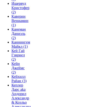
Ишервуд
Кристофер
(2)
Каверин
Вениамин
(1)
Канеман
Даниэль
(2)
Каннингем
Майкл
(1)
Кей Гай
Гэвриел
(2)
Кейн
Джеймс
(2)
Кейхилл
Райан
(3)
Кеплер
Ларс aka
Андорил
Александр
& Коэльо
Александра