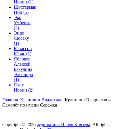
Ирвин
(1)
Шустерман
Нил
(5)
Эко
Умберто
(2)
Эндо
Сюсаку
(1)
Юнассон
Юнас
(1)
Яблоков
Алексей,
Бакулина
Элеонора
(1)
Ялом
Ирвин
(2)
Главная
Крапивин Владислав
Крапивин Владислав –
Самолёт по имени Серёжка
Copyright © 2026
аудиокниги Игоря Князева
. All rights