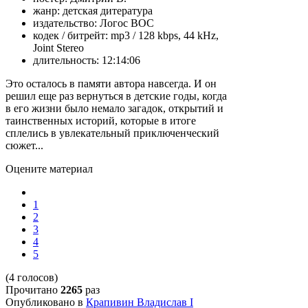
жанр:
детская дитература
издательство:
Логос ВОС
кодек / битрейт:
mp3 / 128 kbps, 44 kHz,
Joint Stereo
длительность:
12:14:06
Это осталось в памяти автора навсегда. И он
решил еще раз вернуться в детские годы, когда
в его жизни было немало загадок, открытий и
таинственных историй, которые в итоге
сплелись в увлекательный приключенческий
сюжет...
Оцените материал
1
2
3
4
5
(4 голосов)
Прочитано
2265
раз
Опубликовано в
Крапивин Владислав I