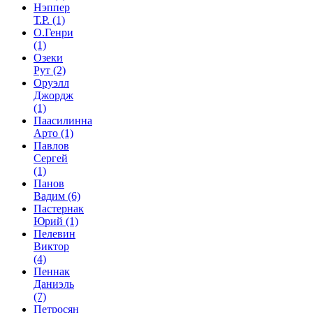
Нэппер
Т.Р.
(1)
О.Генри
(1)
Озеки
Рут
(2)
Оруэлл
Джордж
(1)
Паасилинна
Арто
(1)
Павлов
Сергей
(1)
Панов
Вадим
(6)
Пастернак
Юрий
(1)
Пелевин
Виктор
(4)
Пеннак
Даниэль
(7)
Петросян