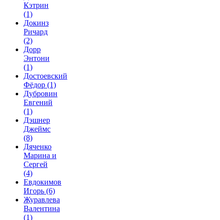
Кэтрин
(1)
Докинз
Ричард
(2)
Дорр
Энтони
(1)
Достоевский
Фёдор
(1)
Дубровин
Евгений
(1)
Дэшнер
Джеймс
(8)
Дяченко
Марина и
Сергей
(4)
Евдокимов
Игорь
(6)
Журавлева
Валентина
(1)