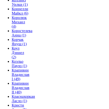
Коллинз
Уилки
(1)
Коннелли
Майкл
(6)
Королюк
Михаил
(4)
Коростелева
Анна
(1)
Корчак
Януш
(1)
Коул
Дэниел
(2)
Коэльо
Пауло
(1)
Крапивин
Владислав
I
(49)
Крапивин
Владислав
II
(40)
Краснахоркаи
Ласло
(1)
Кристи