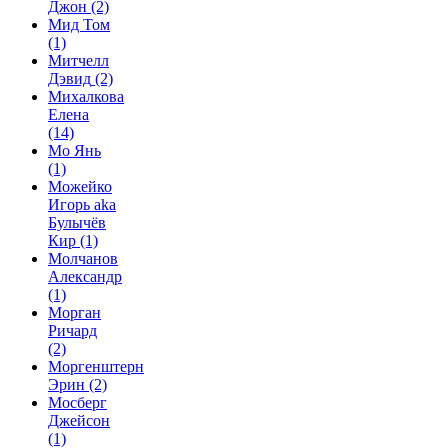
Джон
(2)
Мид Том
(1)
Митчелл
Дэвид
(2)
Михалкова
Елена
(14)
Мо Янь
(1)
Можейко
Игорь aka
Булычёв
Кир
(1)
Молчанов
Александр
(1)
Морган
Ричард
(2)
Моргенштерн
Эрин
(2)
Мосберг
Джейсон
(1)