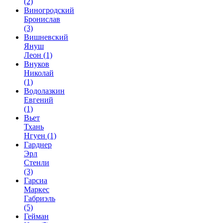
(2)
Виногродский
Бронислав
(3)
Вишневский
Януш
Леон
(1)
Внуков
Николай
(1)
Водолазкин
Евгений
(1)
Вьет
Тхань
Нгуен
(1)
Гарднер
Эрл
Стенли
(3)
Гарсиа
Маркес
Габриэль
(5)
Гейман