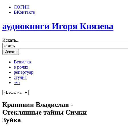
ЛОГИН
ВКонтакте
аудиокниги Игоря Князева
Искать...
Вешалка
в ролях
репертуар
студия
эхо
Крапивин Владислав -
Стеклянные тайны Симки
Зуйка