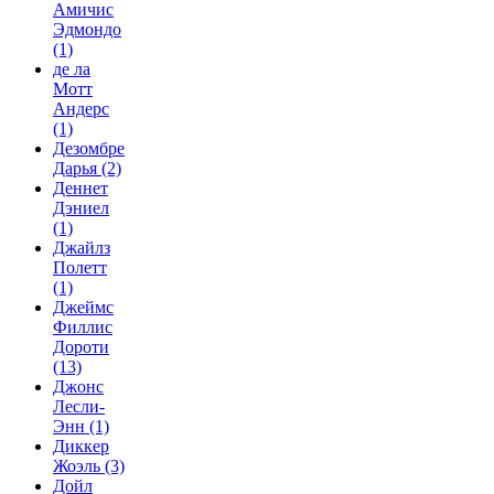
Амичис
Эдмондо
(1)
де ла
Мотт
Андерс
(1)
Дезомбре
Дарья
(2)
Деннет
Дэниел
(1)
Джайлз
Полетт
(1)
Джеймс
Филлис
Дороти
(13)
Джонс
Лесли-
Энн
(1)
Диккер
Жоэль
(3)
Дойл