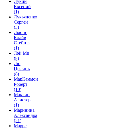
Лукин
Евгений
(1)
Лукьяненко
Сергей
(3)
Льюис
Клайв
Стейплз
(1)
Лэй Ми
(8)
Лю
Цысинь
(8)
МакКаммон
Роберт
(10)
Маклин
Алистер
(1)
Маринина
Александра
(21)
Маррс