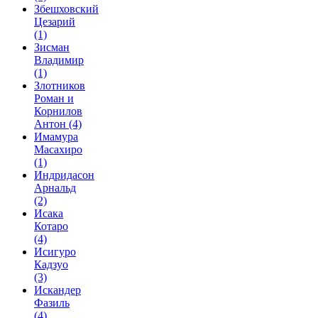
Збешховский
Цезарий
(1)
Зисман
Владимир
(1)
Злотников
Роман и
Корнилов
Антон
(4)
Имамура
Масахиро
(1)
Индридасон
Арнальд
(2)
Исака
Котаро
(4)
Исигуро
Кадзуо
(3)
Искандер
Фазиль
(4)