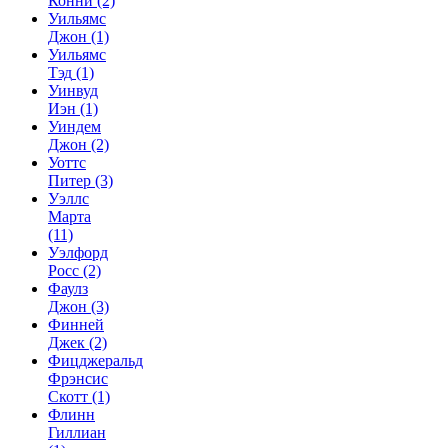
Конни
(2)
Уильямс
Джон
(1)
Уильямс
Тэд
(1)
Уинвуд
Иэн
(1)
Уиндем
Джон
(2)
Уоттс
Питер
(3)
Уэллс
Марта
(11)
Уэлфорд
Росс
(2)
Фаулз
Джон
(3)
Финней
Джек
(2)
Фицджеральд
Фрэнсис
Скотт
(1)
Флинн
Гиллиан