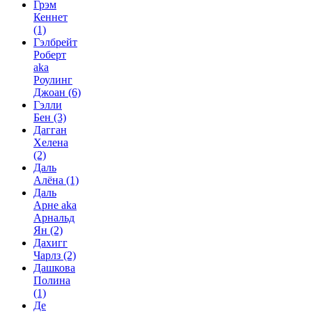
Грэм
Кеннет
(1)
Гэлбрейт
Роберт
aka
Роулинг
Джоан
(6)
Гэлли
Бен
(3)
Дагган
Хелена
(2)
Даль
Алёна
(1)
Даль
Арне aka
Арнальд
Ян
(2)
Дахигг
Чарлз
(2)
Дашкова
Полина
(1)
Де