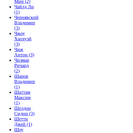
Мин
(2)
Чайлд Ли
(1)
Чернявский
Владимир
(3)
Чжоу
Хаохуэй
(3)
Чиж
Антон
(3)
Чизмар
Ричард
(2)
Шаров
Владимир
(1)
Шаттам
Максим
(1)
Шелдон
Сидни
(3)
Шетти
Джей
(1)
Шоу