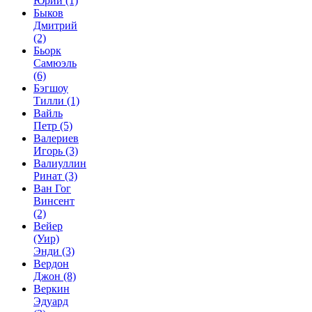
Юрий
(1)
Быков
Дмитрий
(2)
Бьорк
Самюэль
(6)
Бэгшоу
Тилли
(1)
Вайль
Петр
(5)
Валериев
Игорь
(3)
Валиуллин
Ринат
(3)
Ван Гог
Винсент
(2)
Вейер
(Уир)
Энди
(3)
Вердон
Джон
(8)
Веркин
Эдуард