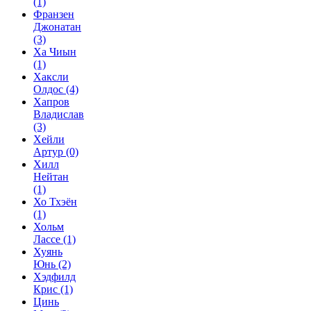
(1)
Франзен
Джонатан
(3)
Ха Чиын
(1)
Хаксли
Олдос
(4)
Хапров
Владислав
(3)
Хейли
Артур
(0)
Хилл
Нейтан
(1)
Хо Тхэён
(1)
Хольм
Лассе
(1)
Хуянь
Юнь
(2)
Хэдфилд
Крис
(1)
Цинь