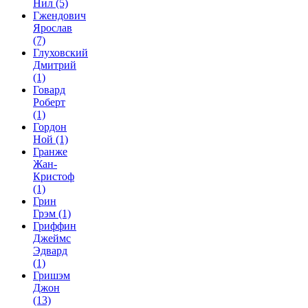
Нил
(5)
Гжендович
Ярослав
(7)
Глуховский
Дмитрий
(1)
Говард
Роберт
(1)
Гордон
Ной
(1)
Гранже
Жан-
Кристоф
(1)
Грин
Грэм
(1)
Гриффин
Джеймс
Эдвард
(1)
Гришэм
Джон
(13)