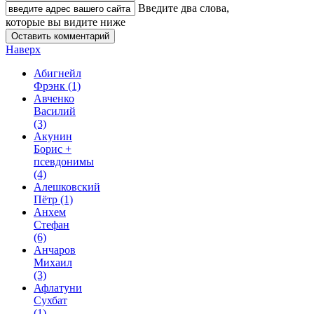
Введите два слова,
которые вы видите ниже
Наверх
Абигнейл
Фрэнк
(1)
Авченко
Василий
(3)
Акунин
Борис +
псевдонимы
(4)
Алешковский
Пётр
(1)
Анхем
Стефан
(6)
Анчаров
Михаил
(3)
Афлатуни
Сухбат
(1)