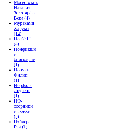
Московских
Наталия,
Золотарёва
Вера
(4)
Мураками
Харуки
(14)
Несбё Ю
(4)
Нонфикшн
и
биографии
(1)
Норман
Филип
(1)
Норфолк
Лоуренс
(1)
НФ-
сборники
и сказки
(5)
Нэйлер
Рэй
(1)