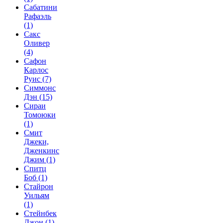
Сабатини
Рафаэль
(1)
Сакс
Оливер
(4)
Сафон
Карлос
Руис
(7)
Симмонс
Дэн
(15)
Сираи
Томоюки
(1)
Смит
Джеки,
Дженкинс
Джим
(1)
Спитц
Боб
(1)
Стайрон
Уильям
(1)
Стейнбек
Джон
(1)