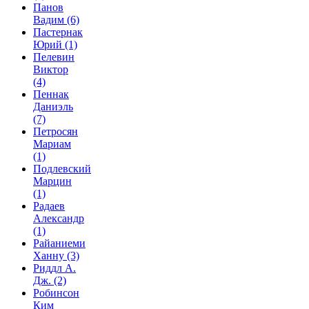
Панов
Вадим
(6)
Пастернак
Юрий
(1)
Пелевин
Виктор
(4)
Пеннак
Даниэль
(7)
Петросян
Мариам
(1)
Подлевский
Марцин
(1)
Радаев
Александр
(1)
Райаниеми
Ханну
(3)
Риддл А.
Дж.
(2)
Робинсон
Ким