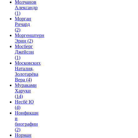
Молчанов
Александр
(1)
Морган
Ричард
(2)
Моргенштерн
Эрин
(2)
Мосберг
Джейсон
(1)
Московских
Наталия,
Золотарёва
Вера
(4)
Мураками
Харуки
(14)
Несбё Ю
(4)
Нонфикшн
и
биографии
(2)
Норман