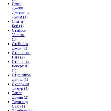
Смит
Джеки,
Дженкинс
Джим
(1)
Спитц
Боб
(1)
Стайрон
Уильям
(1)
Стейнбек
Джон
(1)
Стивенсон
Нил
(2)
Стивенсон
Роберт Л.
(1)
Ступников
Денис
(1)
Суворкин
Тимур
(4)
Тартт
Донна
(2)
Таунсенд
Сью
(1)
Тимберлейк