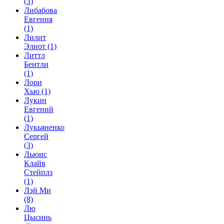
(3)
Либабова
Евгения
(1)
Лилит
Элиот
(1)
Литтл
Бентли
(1)
Лори
Хью
(1)
Лукин
Евгений
(1)
Лукьяненко
Сергей
(3)
Льюис
Клайв
Стейплз
(1)
Лэй Ми
(8)
Лю
Цысинь