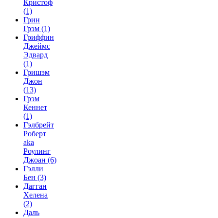
Кристоф
(1)
Грин
Грэм
(1)
Гриффин
Джеймс
Эдвард
(1)
Гришэм
Джон
(13)
Грэм
Кеннет
(1)
Гэлбрейт
Роберт
aka
Роулинг
Джоан
(6)
Гэлли
Бен
(3)
Дагган
Хелена
(2)
Даль