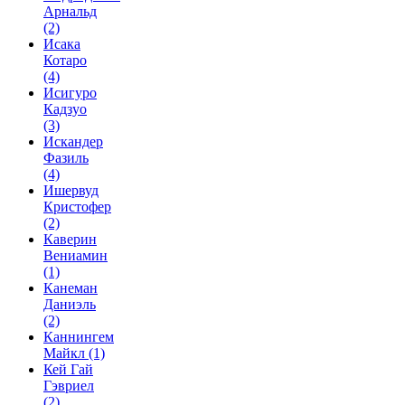
Арнальд
(2)
Исака
Котаро
(4)
Исигуро
Кадзуо
(3)
Искандер
Фазиль
(4)
Ишервуд
Кристофер
(2)
Каверин
Вениамин
(1)
Канеман
Даниэль
(2)
Каннингем
Майкл
(1)
Кей Гай
Гэвриел
(2)