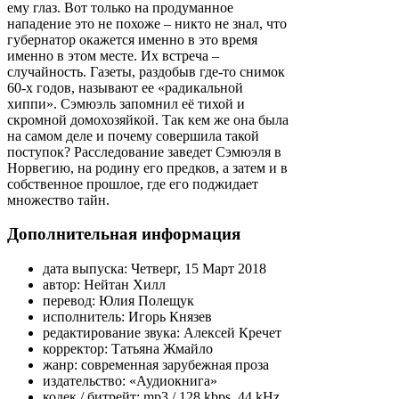
ему глаз. Вот только на продуманное
нападение это не похоже – никто не знал, что
губернатор окажется именно в это время
именно в этом месте. Их встреча –
случайность. Газеты, раздобыв где-то снимок
60-х годов, называют ее «радикальной
хиппи». Сэмюэль запомнил её тихой и
скромной домохозяйкой. Так кем же она была
на самом деле и почему совершила такой
поступок? Расследование заведет Сэмюэля в
Норвегию, на родину его предков, а затем и в
собственное прошлое, где его поджидает
множество тайн.
Дополнительная информация
дата выпуска:
Четверг, 15 Март 2018
автор:
Нейтан Хилл
перевод:
Юлия Полещук
исполнитель:
Игорь Князев
редактирование звука:
Алексей Кречет
корректор:
Татьяна Жмайло
жанр:
современная зарубежная проза
издательство:
«Аудиокнига»
кодек / битрейт:
mp3 / 128 kbps, 44 kHz,