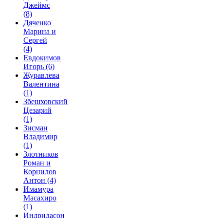
Джеймс
(8)
Дяченко
Марина и
Сергей
(4)
Евдокимов
Игорь
(6)
Журавлева
Валентина
(1)
Збешховский
Цезарий
(1)
Зисман
Владимир
(1)
Злотников
Роман и
Корнилов
Антон
(4)
Имамура
Масахиро
(1)
Индридасон