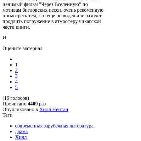
ценимый фильм "Через Вселенную" по
мотивам битловских песен, очень рекомендую
посмотреть тем, кто еще не видел или захочет
продлить погружение в атмосферу чикагской
части книги.
И.
Оцените материал
1
2
3
4
5
(16 голосов)
Прочитано
4409
раз
Опубликовано в
Хилл Нейтан
Теги
современная зарубежная литература
драма
Хилл