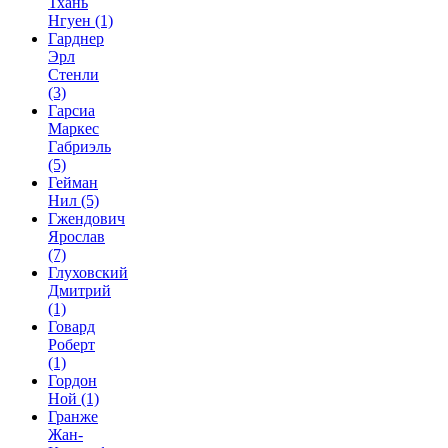
Тхань
Нгуен
(1)
Гарднер
Эрл
Стенли
(3)
Гарсиа
Маркес
Габриэль
(5)
Гейман
Нил
(5)
Гжендович
Ярослав
(7)
Глуховский
Дмитрий
(1)
Говард
Роберт
(1)
Гордон
Ной
(1)
Гранже
Жан-