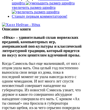
шрифта
увеличить размер шрифта
Станьте первым комментатором!
Описание книги
«Нёкк» – удивительный сплав норвежских
преданий, компьютерных игр,
американской поп-культуры и классической
литературной традиции, который придется
по вкусу всем ценителям вдумчивой прозы.
Когда Самюэль был еще мальчишкой, от них с
отцом ушла мать. Она целый год постепенно
выносила свои вещи из дома, пока в
последний момент не ушла навсегда всего с
одним чемоданом. И вот много лет спустя
неизвестный совершает нападение на
губернатора. Из новостей Сэмюэль узнает, что
дерзкое и какое-то совершенно абсурдное
нападение совершила его мать. С криком «Ах
ты свинья!» она бросила в губернатора
горстью щебня, из-за чего серьезно повредила