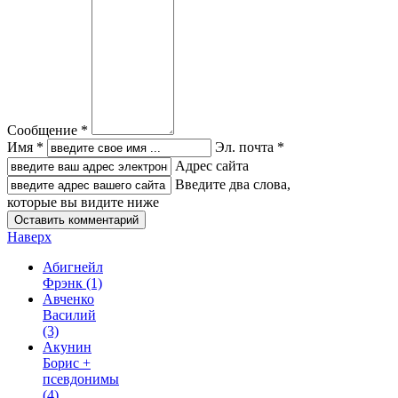
Сообщение *
Имя *
Эл. почта *
Адрес сайта
Введите два слова,
которые вы видите ниже
Наверх
Абигнейл
Фрэнк
(1)
Авченко
Василий
(3)
Акунин
Борис +
псевдонимы
(4)