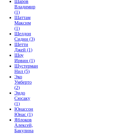
Шаров
Владимир
(1)
Шаттам
Максим
(1)
Шелдон
Сидни
(3)
Шетти
Джей
(1)
Шоу
Ирвин
(1)
Шустерман
Нил
(5)
Эко
Умберто
(2)
Эндо
Сюсаку
(1)
Юнассон
Юнас
(1)
Яблоков
Алексей,
Бакулина