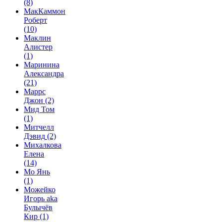
(8)
МакКаммон
Роберт
(10)
Маклин
Алистер
(1)
Маринина
Александра
(21)
Маррс
Джон
(2)
Мид Том
(1)
Митчелл
Дэвид
(2)
Михалкова
Елена
(14)
Мо Янь
(1)
Можейко
Игорь aka
Булычёв
Кир
(1)