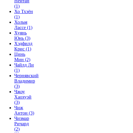
Нейтан
(1)
Хо Тхэён
(1)
Хольм
Лассе
(1)
Хуянь
Юнь
(3)
Хэдфилд
Крис
(1)
Цинь
Мин
(2)
Чайлд Ли
(1)
Чернявский
Владимир
(3)
Чжоу
Хаохуэй
(3)
Чиж
Антон
(3)
Чизмар
Ричард
(2)