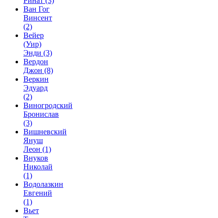
Ринат
(3)
Ван Гог
Винсент
(2)
Вейер
(Уир)
Энди
(3)
Вердон
Джон
(8)
Веркин
Эдуард
(2)
Виногродский
Бронислав
(3)
Вишневский
Януш
Леон
(1)
Внуков
Николай
(1)
Водолазкин
Евгений
(1)
Вьет