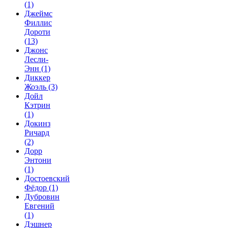
(1)
Джеймс
Филлис
Дороти
(13)
Джонс
Лесли-
Энн
(1)
Диккер
Жоэль
(3)
Дойл
Кэтрин
(1)
Докинз
Ричард
(2)
Дорр
Энтони
(1)
Достоевский
Фёдор
(1)
Дубровин
Евгений
(1)
Дэшнер