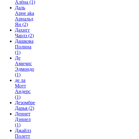
Алёна
(1)
Даль
Арне aka
Арнальд
Ян
(2)
Дахигг
Чарлз
(2)
Дашкова
Полина
(1)
Де
Амичис
Эдмондо
(1)
де ла
Мотт
Андерс
(1)
Дезомбре
Дарья
(2)
Деннет
Дэниел
(1)
Джайлз
Полетт