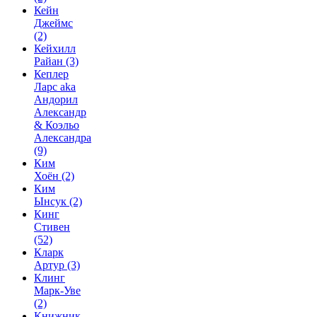
Кейн
Джеймс
(2)
Кейхилл
Райан
(3)
Кеплер
Ларс aka
Андорил
Александр
& Коэльо
Александра
(9)
Ким
Хоён
(2)
Ким
Ынсук
(2)
Кинг
Стивен
(52)
Кларк
Артур
(3)
Клинг
Марк-Уве
(2)
Книжник