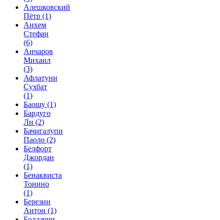
Алешковский
Пётр
(1)
Анхем
Стефан
(6)
Анчаров
Михаил
(3)
Афлатуни
Сухбат
(1)
Баошу
(1)
Бардуго
Ли
(2)
Бачигалупи
Паоло
(2)
Белфорт
Джордан
(1)
Бенаквиста
Тонино
(1)
Березин
Антон
(1)
Болдаччи