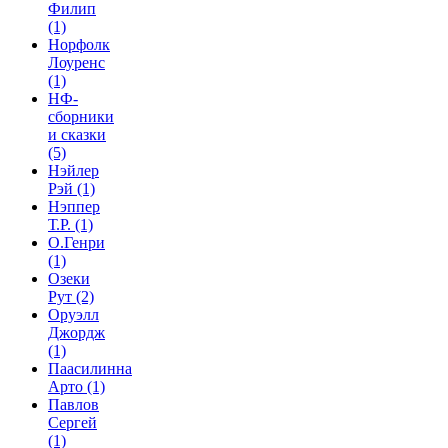
Филип
(1)
Норфолк
Лоуренс
(1)
НФ-
сборники
и сказки
(5)
Нэйлер
Рэй
(1)
Нэппер
Т.Р.
(1)
О.Генри
(1)
Озеки
Рут
(2)
Оруэлл
Джордж
(1)
Паасилинна
Арто
(1)
Павлов
Сергей
(1)