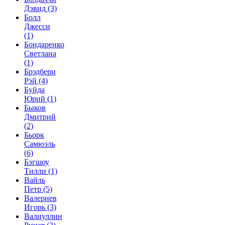
Дэвид
(3)
Болл
Джесси
(1)
Бондаренко
Светлана
(1)
Брэдбери
Рэй
(4)
Буйда
Юрий
(1)
Быков
Дмитрий
(2)
Бьорк
Самюэль
(6)
Бэгшоу
Тилли
(1)
Вайль
Петр
(5)
Валериев
Игорь
(3)
Валиуллин