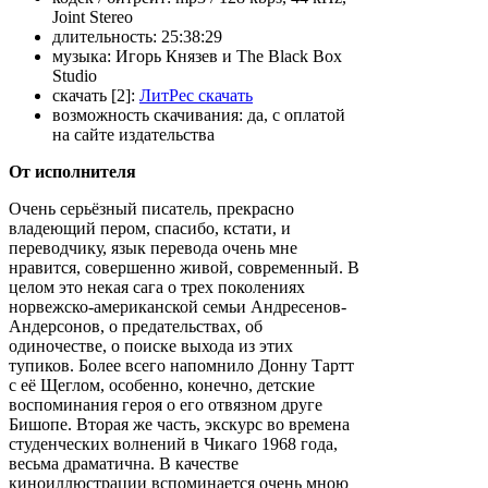
Joint Stereo
длительность:
25:38:29
музыка:
Игорь Князев и The Black Box
Studio
скачать [2]:
ЛитРес скачать
возможность скачивания:
да, с оплатой
на сайте издательства
От исполнителя
Очень серьёзный писатель, прекрасно
владеющий пером, спасибо, кстати, и
переводчику, язык перевода очень мне
нравится, совершенно живой, современный. В
целом это некая сага о трех поколениях
норвежско-американской семьи Андресенов-
Андерсонов, о предательствах, об
одиночестве, о поиске выхода из этих
тупиков. Более всего напомнило Донну Тартт
с её Щеглом, особенно, конечно, детские
воспоминания героя о его отвязном друге
Бишопе. Вторая же часть, экскурс во времена
студенческих волнений в Чикаго 1968 года,
весьма драматична. В качестве
киноиллюстрации вспоминается очень мною