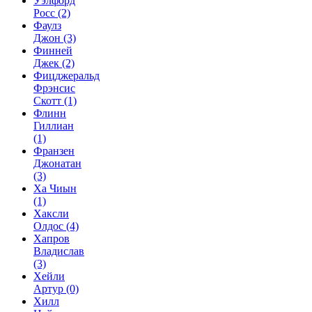
Уэлфорд
Росс
(2)
Фаулз
Джон
(3)
Финней
Джек
(2)
Фицджеральд
Фрэнсис
Скотт
(1)
Флинн
Гиллиан
(1)
Франзен
Джонатан
(3)
Ха Чиын
(1)
Хаксли
Олдос
(4)
Хапров
Владислав
(3)
Хейли
Артур
(0)
Хилл