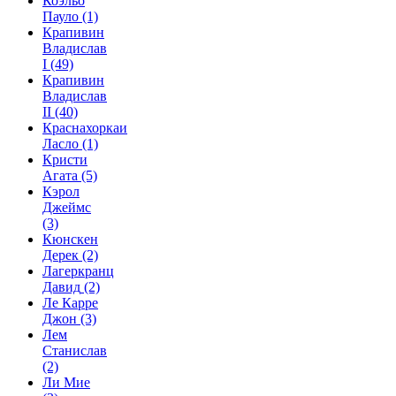
Коэльо
Пауло
(1)
Крапивин
Владислав
I
(49)
Крапивин
Владислав
II
(40)
Краснахоркаи
Ласло
(1)
Кристи
Агата
(5)
Кэрол
Джеймс
(3)
Кюнскен
Дерек
(2)
Лагеркранц
Давид
(2)
Ле Карре
Джон
(3)
Лем
Станислав
(2)
Ли Мие