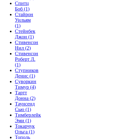
Спитц
Боб
(1)
Стайрон
Уильям
(1)
Стейнбек
Джон
(1)
Стивенсон
Нил
(2)
Стивенсон
Роберт Л.
(1)
Ступников
Денис
(1)
Суворкин
Тимур
(4)
Тартт
Донна
(2)
Таунсенд
Сью
(1)
Тимберлейк
Эми
(1)
Токарчук
Ольга
(1)
Тополь