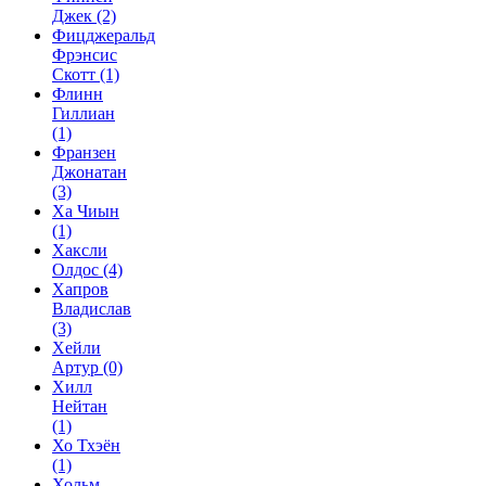
Джек
(2)
Фицджеральд
Фрэнсис
Скотт
(1)
Флинн
Гиллиан
(1)
Франзен
Джонатан
(3)
Ха Чиын
(1)
Хаксли
Олдос
(4)
Хапров
Владислав
(3)
Хейли
Артур
(0)
Хилл
Нейтан
(1)
Хо Тхэён
(1)
Хольм