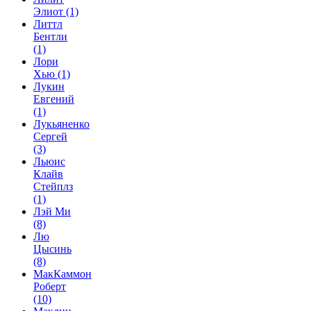
Элиот
(1)
Литтл
Бентли
(1)
Лори
Хью
(1)
Лукин
Евгений
(1)
Лукьяненко
Сергей
(3)
Льюис
Клайв
Стейплз
(1)
Лэй Ми
(8)
Лю
Цысинь
(8)
МакКаммон
Роберт
(10)