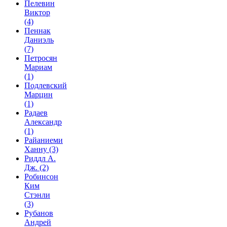
Пелевин
Виктор
(4)
Пеннак
Даниэль
(7)
Петросян
Мариам
(1)
Подлевский
Марцин
(1)
Радаев
Александр
(1)
Райаниеми
Ханну
(3)
Риддл А.
Дж.
(2)
Робинсон
Ким
Стэнли
(3)
Рубанов
Андрей