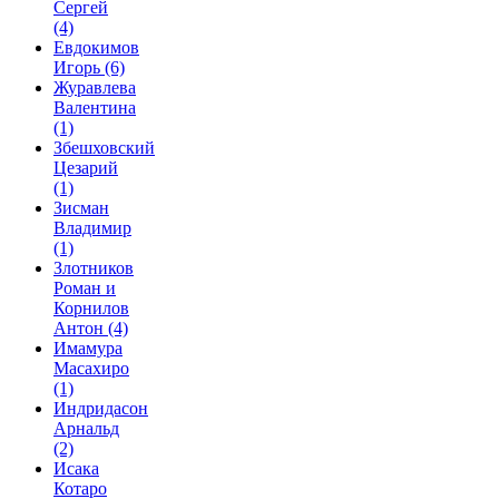
Сергей
(4)
Евдокимов
Игорь
(6)
Журавлева
Валентина
(1)
Збешховский
Цезарий
(1)
Зисман
Владимир
(1)
Злотников
Роман и
Корнилов
Антон
(4)
Имамура
Масахиро
(1)
Индридасон
Арнальд
(2)
Исака
Котаро