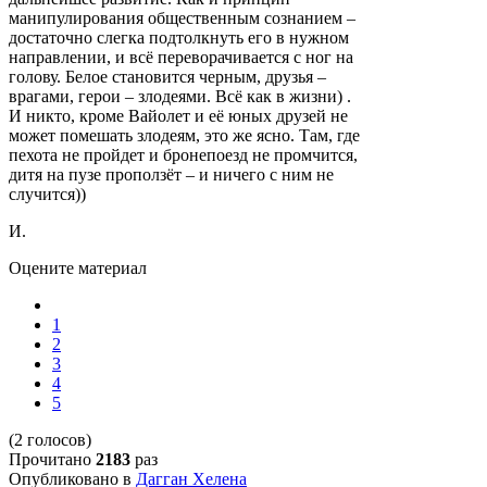
манипулирования общественным сознанием –
достаточно слегка подтолкнуть его в нужном
направлении, и всё переворачивается с ног на
голову. Белое становится черным, друзья –
врагами, герои – злодеями. Всё как в жизни) .
И никто, кроме Вайолет и её юных друзей не
может помешать злодеям, это же ясно. Там, где
пехота не пройдет и бронепоезд не промчится,
дитя на пузе проползёт – и ничего с ним не
случится))
И.
Оцените материал
1
2
3
4
5
(2 голосов)
Прочитано
2183
раз
Опубликовано в
Дагган Хелена