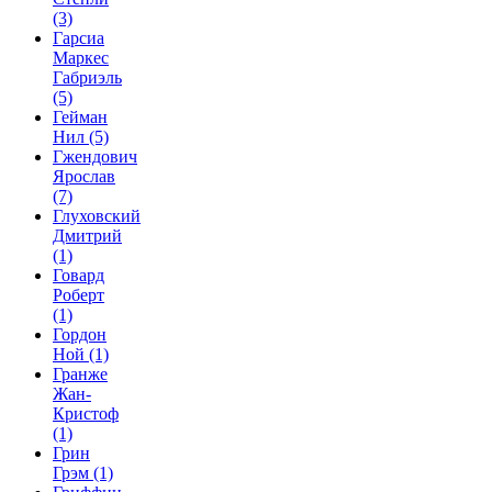
(3)
Гарсиа
Маркес
Габриэль
(5)
Гейман
Нил
(5)
Гжендович
Ярослав
(7)
Глуховский
Дмитрий
(1)
Говард
Роберт
(1)
Гордон
Ной
(1)
Гранже
Жан-
Кристоф
(1)
Грин
Грэм
(1)