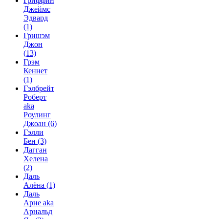
Гриффин
Джеймс
Эдвард
(1)
Гришэм
Джон
(13)
Грэм
Кеннет
(1)
Гэлбрейт
Роберт
aka
Роулинг
Джоан
(6)
Гэлли
Бен
(3)
Дагган
Хелена
(2)
Даль
Алёна
(1)
Даль
Арне aka
Арнальд