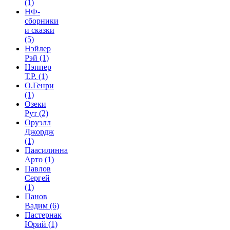
(1)
НФ-
сборники
и сказки
(5)
Нэйлер
Рэй
(1)
Нэппер
Т.Р.
(1)
О.Генри
(1)
Озеки
Рут
(2)
Оруэлл
Джордж
(1)
Паасилинна
Арто
(1)
Павлов
Сергей
(1)
Панов
Вадим
(6)
Пастернак
Юрий
(1)