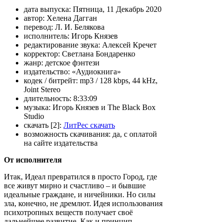
дата выпуска:
Пятница, 11 Декабрь 2020
автор:
Хелена Дагган
перевод:
Л. И. Белякова
исполнитель:
Игорь Князев
редактирование звука:
Алексей Кречет
корректор:
Светлана Бондаренко
жанр:
детское фэнтези
издательство:
«Аудиокнига»
кодек / битрейт:
mp3 / 128 kbps, 44 kHz,
Joint Stereo
длительность:
8:33:09
музыка:
Игорь Князев и The Black Box
Studio
скачать [2]:
ЛитРес скачать
возможность скачивания:
да, с оплатой
на сайте издательства
От исполнителя
Итак, Идеал превратился в просто Город, где
все живут мирно и счастливо – и бывшие
идеальные граждане, и ничейники. Но силы
зла, конечно, не дремлют. Идея использования
психотропных веществ получает своё
дальнейшее развитие. Как и принцип