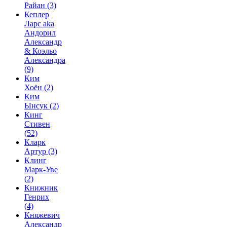
Райан
(3)
Кеплер
Ларс aka
Андорил
Александр
& Коэльо
Александра
(9)
Ким
Хоён
(2)
Ким
Ынсук
(2)
Кинг
Стивен
(52)
Кларк
Артур
(3)
Клинг
Марк-Уве
(2)
Книжник
Генрих
(4)
Княжевич
Александр