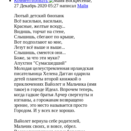
Комментировать
Воскресенье,
27 Декабрь 2020 05:27
написал
Майя
Лютый детский биопанк
Всё васильки, васильки,
Красные, желтые всюду...
Видишь, торчат на стене,
Слышишь, сбегают по крыше,
Вот подползают ко мне,
Лезут всё выше и выше...
Слышишь, смеются они...
Боже, за что эти муки?
Апухтин "Сумасшедший"
Молодая целеустремленная ирландская
писательница Хелена Дагган одарила
детей планеты второй книжкой о
приключениях Вайолет и Мальчика (имя
такое) в городе Идеал. Впрочем теперь,
когда гадкие братья Арчер свергнуты и
изгнаны, а горожанам возвращено
зрение, это место называется просто
Городом. И у всех все хорошо.
Вайолет вернула себе родителей,
Мальчик своих, и вовсе, обрел.