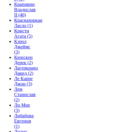
Крапивин
Владислав
II
(40)
Краснахоркаи
Ласло
(1)
Кристи
Агата
(5)
Кэрол
Джеймс
(3)
Кюнскен
Дерек
(2)
Лагеркранц
Давид
(2)
Ле Карре
Джон
(3)
Лем
Станислав
(2)
Ли Мие
(3)
Либабова
Евгения
(1)
Лилит