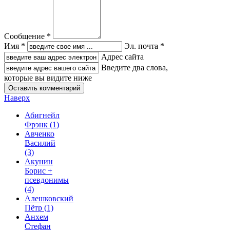
Сообщение *
Имя *
Эл. почта *
Адрес сайта
Введите два слова,
которые вы видите ниже
Наверх
Абигнейл
Фрэнк
(1)
Авченко
Василий
(3)
Акунин
Борис +
псевдонимы
(4)
Алешковский
Пётр
(1)
Анхем
Стефан