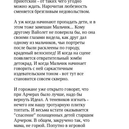
приютский - от таких чего угодно
можно ждать. Нарочитая любезность
сменяется брезгливым недовольством.
А уж когда начинают пропадать дети, и в
этом тоже замешан Мальчик... Кому
другому Вайолет не поверила бы, но она
своими глазами видела, как друг дал
одному из мальчиков, чьи портреты
после были расклеены по городу,
краденый велосипед! И когда на сцене
появляется отвратительный зомби
детокрад. И когда Мальчик начинает
говорить с ней саркастичным
издевательским тоном - вот тут все
становится совсем скверно.
И горожане уже открыто говорят, что
при Арчерах было лучше, надо бы
вернуть Идеал. А теневиков изгнать -
нечего им нашу тротуарную плитку
топтать. И весьма кстати оказывается
"спасение" похищенных детей старшим
Арчером. В общем, закручено так, что
мама, не горюй. Попутно в игровой