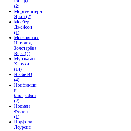
Ричард
(2)
Моргенштерн
Эрин
(2)
Мосберг
Джейсон
(1)
Московских
Наталия,
Золотарёва
Вера
(4)
Мураками
Харуки
(14)
Несбё Ю
(4)
Нонфикшн
и
биографии
(2)
Норман
Филип
(1)
Норфолк
Лоуренс