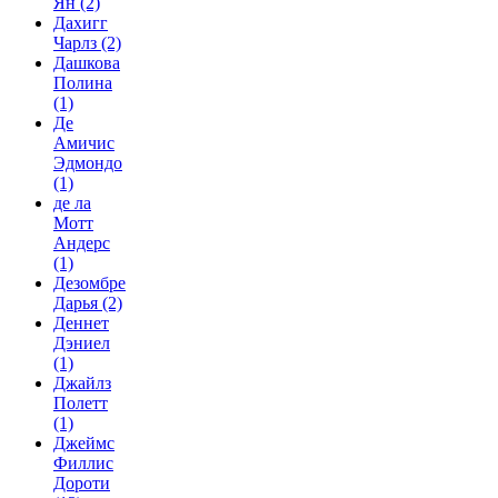
Ян
(2)
Дахигг
Чарлз
(2)
Дашкова
Полина
(1)
Де
Амичис
Эдмондо
(1)
де ла
Мотт
Андерс
(1)
Дезомбре
Дарья
(2)
Деннет
Дэниел
(1)
Джайлз
Полетт
(1)
Джеймс
Филлис
Дороти