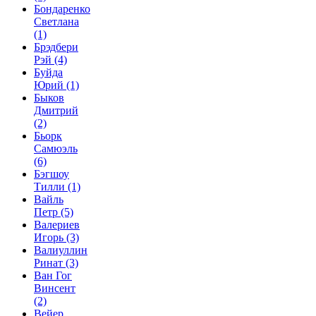
Бондаренко
Светлана
(1)
Брэдбери
Рэй
(4)
Буйда
Юрий
(1)
Быков
Дмитрий
(2)
Бьорк
Самюэль
(6)
Бэгшоу
Тилли
(1)
Вайль
Петр
(5)
Валериев
Игорь
(3)
Валиуллин
Ринат
(3)
Ван Гог
Винсент
(2)
Вейер