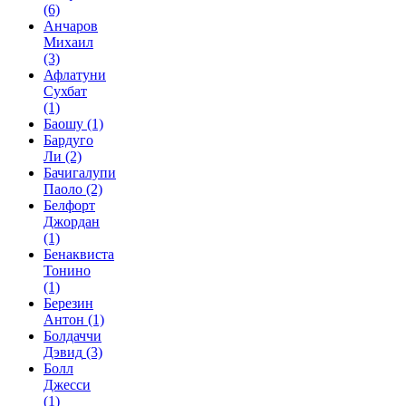
(6)
Анчаров
Михаил
(3)
Афлатуни
Сухбат
(1)
Баошу
(1)
Бардуго
Ли
(2)
Бачигалупи
Паоло
(2)
Белфорт
Джордан
(1)
Бенаквиста
Тонино
(1)
Березин
Антон
(1)
Болдаччи
Дэвид
(3)
Болл
Джесси
(1)