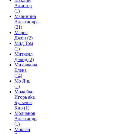
Маклин
Алистер
(1)
Маринина
Александра
(21)
Маррс
Джон
(2)
Мид Том
(1)
Митчелл
Дэвид
(2)
Михалкова
Елена
(14)
Мо Янь
(1)
Можейко
Игорь aka
Булычёв
Кир
(1)
Молчанов
Александр
(1)
Морган