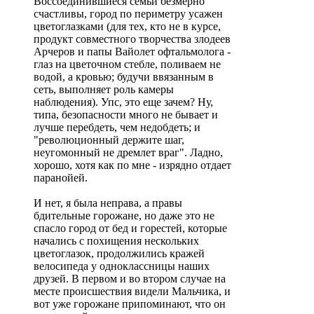
Воссоединившиеся семьи безмерно
счастливы, город по периметру усажен
цветоглазками (для тех, кто не в курсе,
продукт совместного творчества злодеев
Арчеров и папы Вайолет офтальмолога -
глаз на цветочном стебле, поливаем не
водой, а кровью; будучи ввязанным в
сеть, выполняет роль камеры
наблюдения). Упс, это еще зачем? Ну,
типа, безопасности много не бывает и
лучше перебдеть, чем недобдеть; и
"революционный держите шаг,
неугомонный не дремлет враг". Ладно,
хорошо, хотя как по мне - изрядно отдает
паранойей.
И нет, я была неправа, а правы
бдительные горожане, но даже это не
спасло город от бед и горестей, которые
начались с похищения нескольких
цветоглазок, продолжились кражей
велосипеда у одноклассницы наших
друзей. В первом и во втором случае на
месте происшествия видели Мальчика, и
вот уже горожане припоминают, что он