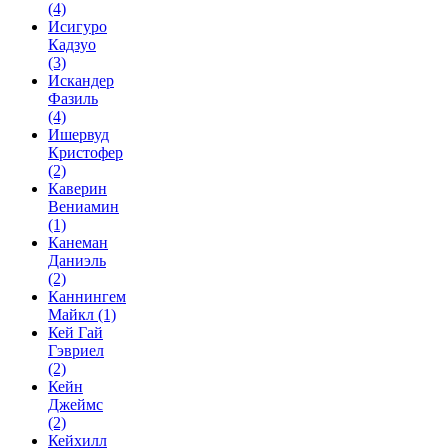
(4)
Исигуро
Кадзуо
(3)
Искандер
Фазиль
(4)
Ишервуд
Кристофер
(2)
Каверин
Вениамин
(1)
Канеман
Даниэль
(2)
Каннингем
Майкл
(1)
Кей Гай
Гэвриел
(2)
Кейн
Джеймс
(2)
Кейхилл