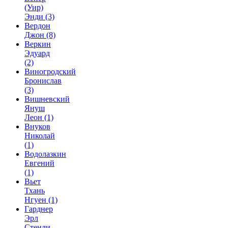
(Уир)
Энди
(3)
Вердон
Джон
(8)
Веркин
Эдуард
(2)
Виногродский
Бронислав
(3)
Вишневский
Януш
Леон
(1)
Внуков
Николай
(1)
Водолазкин
Евгений
(1)
Вьет
Тхань
Нгуен
(1)
Гарднер
Эрл
Стенли