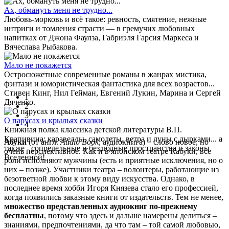
Ах, обмануть меня не трудно...
Любовь-морковь и всё такое: ревность, смятение, нежные
интриги и томления страсти ― в гремучих любовных
напитках от Джона Фаулза, Габриэля Гарсия Маркеса и
Вячеслава Рыбакова.
Мало не покажется
Остросюжетные современные романы в жанрах мистика,
фэнтази и юмористическая фантастика для всех возрастов...
Стивен Кинг, Нил Гейман, Евгений Лукин, Марина и Сергей
1
Дяченко.
2
3
О парусах и крыльях сказки
4
Книжная полка классика детской литературы В.П.
Крапивина: каравеллы, самолеты, ветра и луны с дырками... а
Абуки
(от англ.
Audio Book
, аудиокнига) – слово новое, но
также - сопредельные и безлюдные пространства и законы
очень перспективное. Как и в японском театре Кабуки, все
Вселенной!
роли исполняют мужчины (есть и приятные исключения, но о
них – позже). Участники театра – волонтеры, работающие из
безответной любви к этому виду искусства. Однако, в
последнее время хобби Игоря Князева стало его профессией,
когда появились заказные книги от издательств. Тем не менее,
множество представленных аудиокниг по-прежнему
бесплатны
, потому что здесь и дальше намерены делиться –
знаниями, предпочтениями, да что там – той самой любовью,