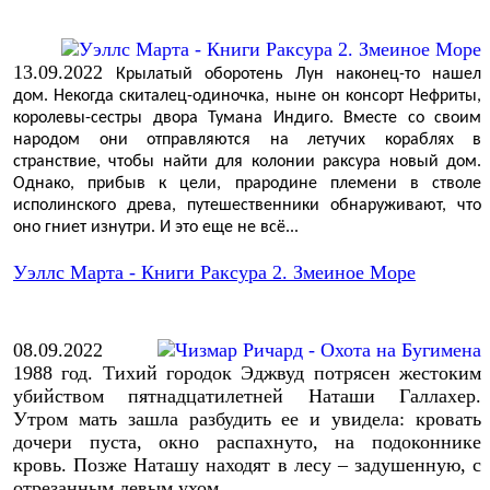
13.09.2022
Крылатый оборотень Лун наконец-то нашел
дом. Некогда скиталец-одиночка, ныне он консорт Нефриты,
королевы-сестры двора Тумана Индиго. Вместе со своим
народом они отправляются на летучих кораблях в
странствие, чтобы найти для колонии раксура новый дом.
Однако, прибыв к цели, прародине племени в стволе
исполинского древа, путешественники обнаруживают, что
оно гниет изнутри. И это еще не всё...
Уэллс Марта - Книги Раксура 2. Змеиное Море
08.09.2022
1988 год. Тихий городок Эджвуд потрясен жестоким
убийством пятнадцатилетней Наташи Галлахер.
Утром мать зашла разбудить ее и увидела: кровать
дочери пуста, окно распахнуто, на подоконнике
кровь. Позже Наташу находят в лесу – задушенную, с
отрезанным левым ухом.
..