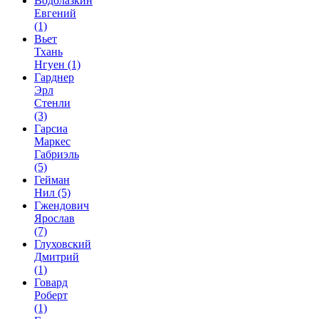
Водолазкин
Евгений
(1)
Вьет
Тхань
Нгуен
(1)
Гарднер
Эрл
Стенли
(3)
Гарсиа
Маркес
Габриэль
(5)
Гейман
Нил
(5)
Гжендович
Ярослав
(7)
Глуховский
Дмитрий
(1)
Говард
Роберт
(1)