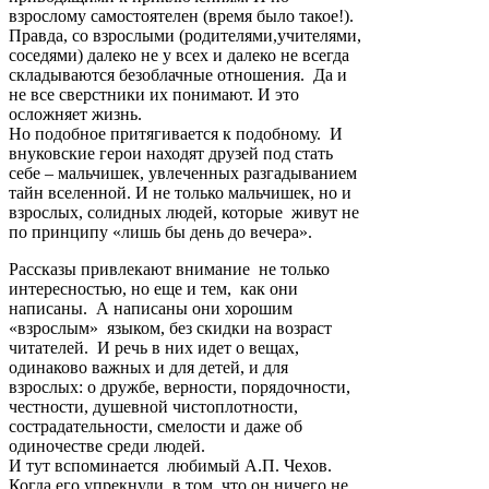
взрослому самостоятелен (время было такое!).
Правда, со взрослыми (родителями,учителями,
соседями) далеко не у всех и далеко не всегда
складываются безоблачные отношения. Да и
не все сверстники их понимают. И это
осложняет жизнь.
Но подобное притягивается к подобному. И
внуковские герои находят друзей под стать
себе – мальчишек, увлеченных разгадыванием
тайн вселенной. И не только мальчишек, но и
взрослых, солидных людей, которые живут не
по принципу «лишь бы день до вечера».
Рассказы привлекают внимание не только
интересностью, но еще и тем, как они
написаны. А написаны они хорошим
«взрослым» языком, без скидки на возраст
читателей. И речь в них идет о вещах,
одинаково важных и для детей, и для
взрослых: о дружбе, верности, порядочности,
честности, душевной чистоплотности,
сострадательности, смелости и даже об
одиночестве среди людей.
И тут вспоминается любимый А.П. Чехов.
Когда его упрекнули в том, что он ничего не