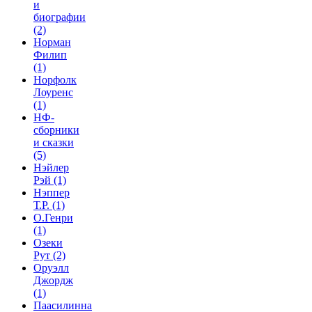
и
биографии
(2)
Норман
Филип
(1)
Норфолк
Лоуренс
(1)
НФ-
сборники
и сказки
(5)
Нэйлер
Рэй
(1)
Нэппер
Т.Р.
(1)
О.Генри
(1)
Озеки
Рут
(2)
Оруэлл
Джордж
(1)
Паасилинна