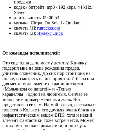
продажи
кодек / битрейт:
mp3 / 192 kbps, 44 kHz,
Stereo
длительность:
09:00:53
музыка:
Cirque Du Soleil - Quidam
скачать [1]:
rutracker.org
скачать [2]:
Яндекс Диск
От команды исполнителей:
Это еще одна дань моему детству. Книжку
подарил мне на день рождения прадед,
учитель-словесник. До сих пор стоит она на
полке, и смотреть на нее приятно. И была она
для меня тогда, вместе с крапивинскими
«Мальчиком со шпагой» и «Тенью
каравеллы», одной из любимых. Сейчас ее
знают не в пример меньше, а жаль. Вот,
представляю ее вам. На мой взгляд, рассказы и
повести о Кольке и его друзьях очень близки к
нефантастическим вещам ВПК, хотя и некий
элемент фантастики тоже встречается. Может,
в них чуть меньше романтики, и они чуть