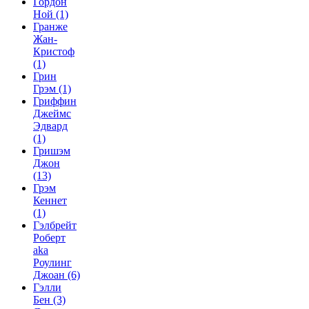
Гордон
Ной
(1)
Гранже
Жан-
Кристоф
(1)
Грин
Грэм
(1)
Гриффин
Джеймс
Эдвард
(1)
Гришэм
Джон
(13)
Грэм
Кеннет
(1)
Гэлбрейт
Роберт
aka
Роулинг
Джоан
(6)
Гэлли
Бен
(3)