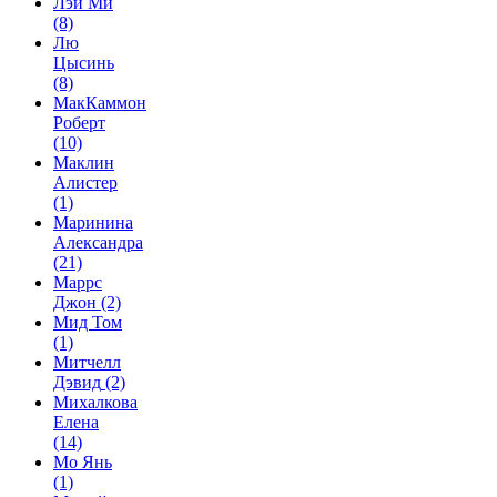
Лэй Ми
(8)
Лю
Цысинь
(8)
МакКаммон
Роберт
(10)
Маклин
Алистер
(1)
Маринина
Александра
(21)
Маррс
Джон
(2)
Мид Том
(1)
Митчелл
Дэвид
(2)
Михалкова
Елена
(14)
Мо Янь
(1)