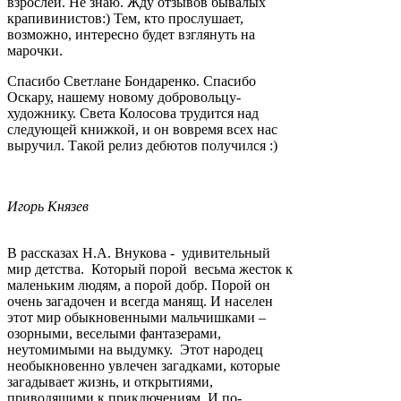
взрослей. Не знаю. Жду отзывов бывалых
крапивинистов:) Тем, кто прослушает,
возможно, интересно будет взглянуть на
марочки.
Спасибо Светлане Бондаренко. Спасибо
Оскару, нашему новому добровольцу-
художнику. Света Колосова трудится над
следующей книжкой, и он вовремя всех нас
выручил. Такой релиз дебютов получился :)
Игорь Князев
В рассказах Н.А. Внукова - удивительный
мир детства. Который порой весьма жесток к
маленьким людям, а порой добр. Порой он
очень загадочен и всегда манящ. И населен
этот мир обыкновенными мальчишками –
озорными, веселыми фантазерами,
неутомимыми на выдумку. Этот народец
необыкновенно увлечен загадками, которые
загадывает жизнь, и открытиями,
приводящими к приключениям. И по-