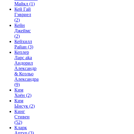
Майкл
(1)
Кей Гай
Гэвриел
(2)
Кейн
Джеймс
(2)
Кейхилл
Райан
(3)
Кеплер
Ларс aka
Андорил
Александр
& Коэльо
Александра
(9)
Ким
Хоён
(2)
Ким
Ынсук
(2)
Кинг
Стивен
(52)
Кларк
Артур
(3)