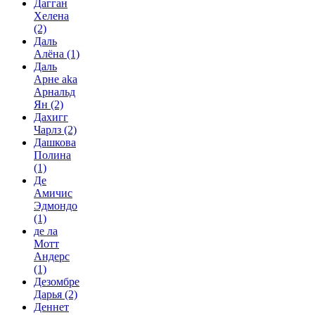
Дагган
Хелена
(2)
Даль
Алёна
(1)
Даль
Арне aka
Арнальд
Ян
(2)
Дахигг
Чарлз
(2)
Дашкова
Полина
(1)
Де
Амичис
Эдмондо
(1)
де ла
Мотт
Андерс
(1)
Дезомбре
Дарья
(2)
Деннет