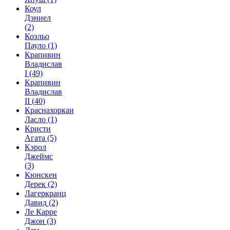
Коул
Дэниел
(2)
Коэльо
Пауло
(1)
Крапивин
Владислав
I
(49)
Крапивин
Владислав
II
(40)
Краснахоркаи
Ласло
(1)
Кристи
Агата
(5)
Кэрол
Джеймс
(3)
Кюнскен
Дерек
(2)
Лагеркранц
Давид
(2)
Ле Карре
Джон
(3)