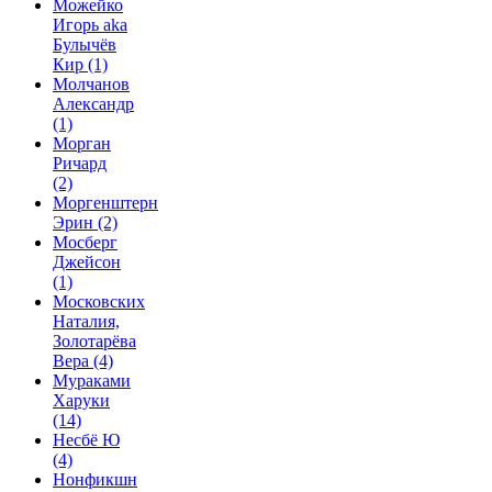
Можейко
Игорь aka
Булычёв
Кир
(1)
Молчанов
Александр
(1)
Морган
Ричард
(2)
Моргенштерн
Эрин
(2)
Мосберг
Джейсон
(1)
Московских
Наталия,
Золотарёва
Вера
(4)
Мураками
Харуки
(14)
Несбё Ю
(4)
Нонфикшн