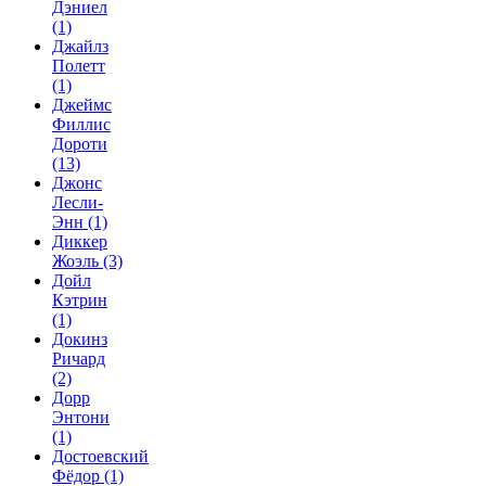
Дэниел
(1)
Джайлз
Полетт
(1)
Джеймс
Филлис
Дороти
(13)
Джонс
Лесли-
Энн
(1)
Диккер
Жоэль
(3)
Дойл
Кэтрин
(1)
Докинз
Ричард
(2)
Дорр
Энтони
(1)
Достоевский
Фёдор
(1)