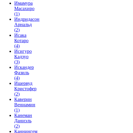
Имамура
Масахиро
(1)
Индридасон
Арнальд
(2)
Исака
Котаро
(4)
Исигуро
Кадзуо
(3)
Искандер
Фазиль
(4)
Ишервуд
Кристофер
(2)
Каверин
Вениамин
(1)
Канеман
Даниэль
(2)
Каннингем