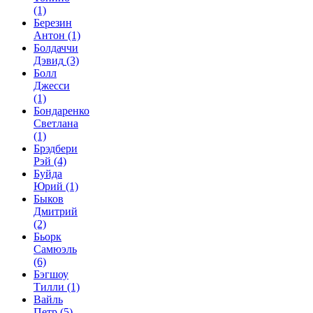
(1)
Березин
Антон
(1)
Болдаччи
Дэвид
(3)
Болл
Джесси
(1)
Бондаренко
Светлана
(1)
Брэдбери
Рэй
(4)
Буйда
Юрий
(1)
Быков
Дмитрий
(2)
Бьорк
Самюэль
(6)
Бэгшоу
Тилли
(1)
Вайль
Петр
(5)