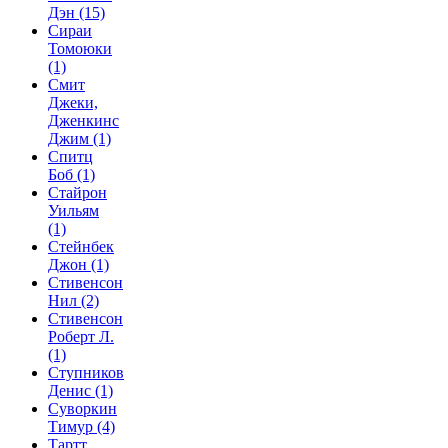
Дэн
(15)
Сираи
Томоюки
(1)
Смит
Джеки,
Дженкинс
Джим
(1)
Спитц
Боб
(1)
Стайрон
Уильям
(1)
Стейнбек
Джон
(1)
Стивенсон
Нил
(2)
Стивенсон
Роберт Л.
(1)
Ступников
Денис
(1)
Суворкин
Тимур
(4)
Тартт