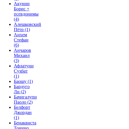
Акунин
Борис +
псевдонимы
(4)
Алешковский
Пётр
(1)
Анхем
Стефан
(6)
Анчаров
Михаил
(3)
Афлатуни
Сухбат
(1)
Баошу
(1)
Бардуго
Ли
(2)
Бачигалупи
Паоло
(2)
Белфорт
Джордан
(1)
Бенаквиста
Тонино