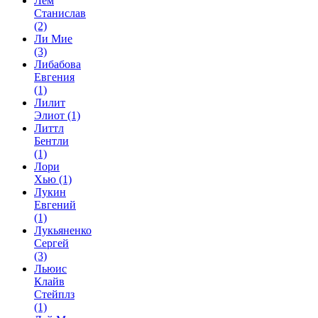
Лем
Станислав
(2)
Ли Мие
(3)
Либабова
Евгения
(1)
Лилит
Элиот
(1)
Литтл
Бентли
(1)
Лори
Хью
(1)
Лукин
Евгений
(1)
Лукьяненко
Сергей
(3)
Льюис
Клайв
Стейплз
(1)