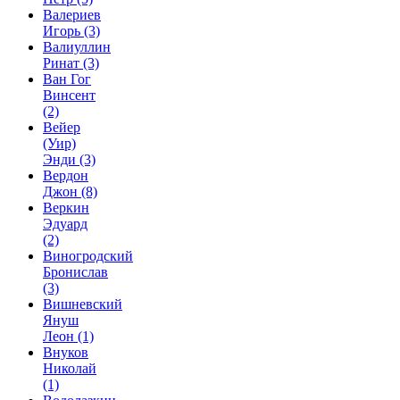
Валериев
Игорь
(3)
Валиуллин
Ринат
(3)
Ван Гог
Винсент
(2)
Вейер
(Уир)
Энди
(3)
Вердон
Джон
(8)
Веркин
Эдуард
(2)
Виногродский
Бронислав
(3)
Вишневский
Януш
Леон
(1)
Внуков
Николай
(1)