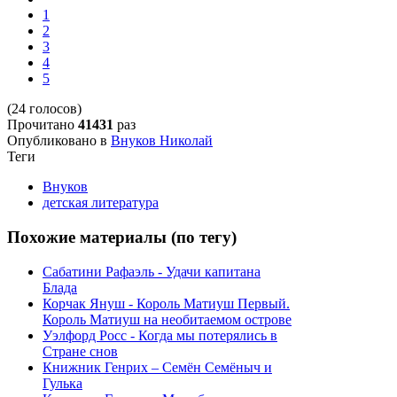
1
2
3
4
5
(24 голосов)
Прочитано
41431
раз
Опубликовано в
Внуков Николай
Теги
Внуков
детская литература
Похожие материалы (по тегу)
Сабатини Рафаэль - Удачи капитана
Блада
Корчак Януш - Король Матиуш Первый.
Король Матиуш на необитаемом острове
Уэлфорд Росс - Когда мы потерялись в
Стране снов
Книжник Генрих – Семён Семёныч и
Гулька