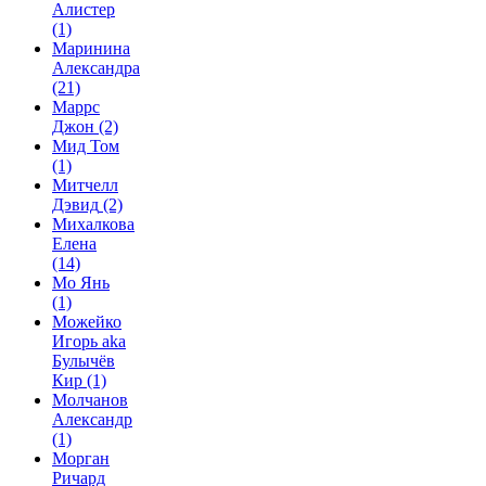
Алистер
(1)
Маринина
Александра
(21)
Маррс
Джон
(2)
Мид Том
(1)
Митчелл
Дэвид
(2)
Михалкова
Елена
(14)
Мо Янь
(1)
Можейко
Игорь aka
Булычёв
Кир
(1)
Молчанов
Александр
(1)
Морган
Ричард