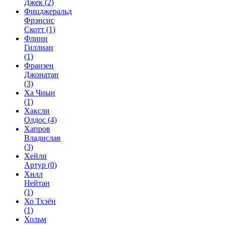
Джек
(2)
Фицджеральд
Фрэнсис
Скотт
(1)
Флинн
Гиллиан
(1)
Франзен
Джонатан
(3)
Ха Чиын
(1)
Хаксли
Олдос
(4)
Хапров
Владислав
(3)
Хейли
Артур
(0)
Хилл
Нейтан
(1)
Хо Тхэён
(1)
Хольм