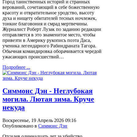
Город таинственных историй и странных
верований, сочетающий в себе божественную
красоту и отвратительное уродство, высоту
духа и нищету обитателей тесных ночлежек,
тонкие благовония и смрад мертвечины.
Журналист Роберт Лузак по заданию редакции
отправляется в это знаменитое место, чтобы
привезти в Америку рукопись поэта Даса,
ученика легендарного Рабиндраната Тагора.
Обычная командировка оборачивается чередой
ужасающих происшествий…
Подробнее ...
Симмонс Дэн - Неглубокая
могила. Лютая зима. Круче
некуда
Воскресенье, 19 Апрель 2026 09:16
Опубликовано в
Симмонс Дэн
Отсидев одиннадцать лет за убийство,