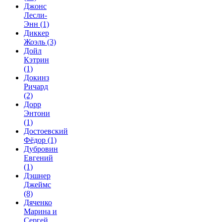
Джонс
Лесли-
Энн
(1)
Диккер
Жоэль
(3)
Дойл
Кэтрин
(1)
Докинз
Ричард
(2)
Дорр
Энтони
(1)
Достоевский
Фёдор
(1)
Дубровин
Евгений
(1)
Дэшнер
Джеймс
(8)
Дяченко
Марина и
Сергей