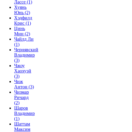
Лассе
(1)
Хуянь
Юнь
(2)
Хэдфилд
Крис
(1)
Цинь
Мин
(2)
Чайлд Ли
(1)
Чернявский
Владимир
(3)
Чжоу
Хаохуэй
(3)
Чиж
Антон
(3)
Чизмар
Ричард
(2)
Шаров
Владимир
(1)
Шаттам
Максим