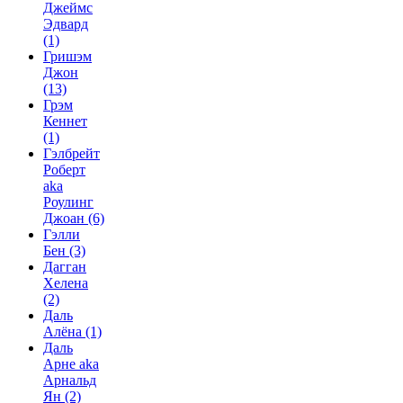
Джеймс
Эдвард
(1)
Гришэм
Джон
(13)
Грэм
Кеннет
(1)
Гэлбрейт
Роберт
aka
Роулинг
Джоан
(6)
Гэлли
Бен
(3)
Дагган
Хелена
(2)
Даль
Алёна
(1)
Даль
Арне aka
Арнальд
Ян
(2)