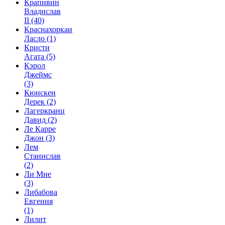
Крапивин
Владислав
II
(40)
Краснахоркаи
Ласло
(1)
Кристи
Агата
(5)
Кэрол
Джеймс
(3)
Кюнскен
Дерек
(2)
Лагеркранц
Давид
(2)
Ле Карре
Джон
(3)
Лем
Станислав
(2)
Ли Мие
(3)
Либабова
Евгения
(1)
Лилит