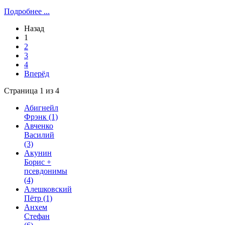
Подробнее ...
Назад
1
2
3
4
Вперёд
Страница 1 из 4
Абигнейл
Фрэнк
(1)
Авченко
Василий
(3)
Акунин
Борис +
псевдонимы
(4)
Алешковский
Пётр
(1)
Анхем
Стефан