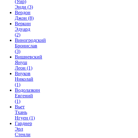
(Уир)
Энди
(3)
Вердон
Джон
(8)
Веркин
Эдуард
(2)
Виногродский
Бронислав
(3)
Вишневский
Януш
Леон
(1)
Внуков
Николай
(1)
Водолазкин
Евгений
(1)
Вьет
Тхань
Нгуен
(1)
Гарднер
Эрл
Стенли