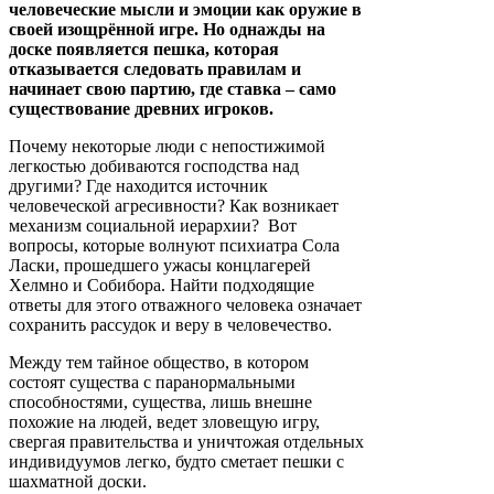
человеческие мысли и эмоции как оружие в
своей изощрённой игре. Но однажды на
доске появляется пешка, которая
отказывается следовать правилам и
начинает свою партию, где ставка – само
существование древних игроков.
Почему некоторые люди с непостижимой
легкостью добиваются господства над
другими? Где находится источник
человеческой агресивности? Как возникает
механизм социальной иерархии? Вот
вопросы, которые волнуют психиатра Сола
Ласки, прошедшего ужасы концлагерей
Хелмно и Собибора. Найти подходящие
ответы для этого отважного человека означает
сохранить рассудок и веру в человечество.
Между тем тайное общество, в котором
состоят существа с паранормальными
способностями, существа, лишь внешне
похожие на людей, ведет зловещую игру,
свергая правительства и уничтожая отдельных
индивидуумов легко, будто сметает пешки с
шахматной доски.