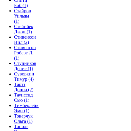
Спитц
Боб
(1)
Стайрон
Уильям
(1)
Стейнбек
Джон
(1)
Стивенсон
Нил
(2)
Стивенсон
Роберт Л.
(1)
Ступников
Денис
(1)
Суворкин
Тимур
(4)
Тартт
Донна
(2)
Таунсенд
Сью
(1)
Тимберлейк
Эми
(1)
Токарчук
Ольга
(1)
Тополь