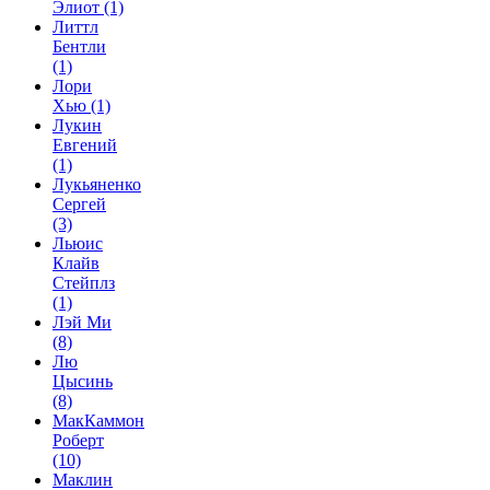
Элиот
(1)
Литтл
Бентли
(1)
Лори
Хью
(1)
Лукин
Евгений
(1)
Лукьяненко
Сергей
(3)
Льюис
Клайв
Стейплз
(1)
Лэй Ми
(8)
Лю
Цысинь
(8)
МакКаммон
Роберт
(10)
Маклин