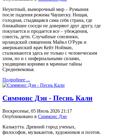
Неуютный, выморочный мир – Румыния
после падения режима Чаушеску. Нищая,
голодная, стыдящаяся сама себя страна, где
ближайшие соседи не доверяют друг другу, где
покупается и продается все – убеждения,
совесть, дети. Случайные союзники,
ирландский священник Майкл О'Рурк и
американский врач Кейт Нойман,
сталкиваются здесь не только с человеческим
злом, но и с инфернальными силами,
уходящими корнями в мрачные тайны
Средневековья.
Подробнее ...
Симмонс Дэн - Песнь Кали
Воскресенье, 05 Июль 2026 21:17
Опубликовано в
Симмонс Дэн
Калькутта. Древний город ученых,
философов, музыкантов, художников и поэтов.