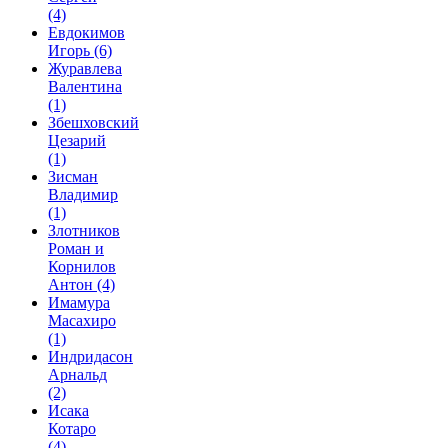
(4)
Евдокимов
Игорь
(6)
Журавлева
Валентина
(1)
Збешховский
Цезарий
(1)
Зисман
Владимир
(1)
Злотников
Роман и
Корнилов
Антон
(4)
Имамура
Масахиро
(1)
Индридасон
Арнальд
(2)
Исака
Котаро
(4)