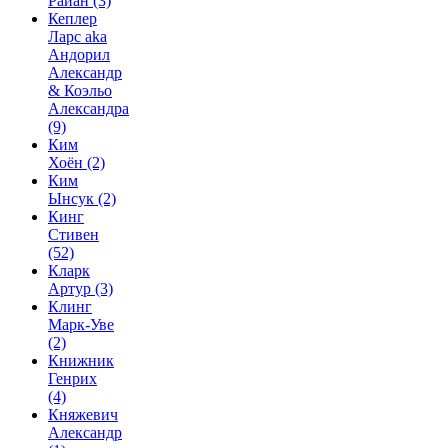
Райан
(3)
Кеплер
Ларс aka
Андорил
Александр
& Коэльо
Александра
(9)
Ким
Хоён
(2)
Ким
Ынсук
(2)
Кинг
Стивен
(52)
Кларк
Артур
(3)
Клинг
Марк-Уве
(2)
Книжник
Генрих
(4)
Княжевич
Александр