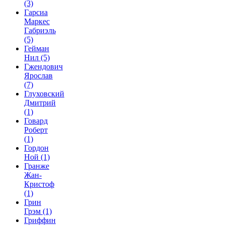
(3)
Гарсиа
Маркес
Габриэль
(5)
Гейман
Нил
(5)
Гжендович
Ярослав
(7)
Глуховский
Дмитрий
(1)
Говард
Роберт
(1)
Гордон
Ной
(1)
Гранже
Жан-
Кристоф
(1)
Грин
Грэм
(1)
Гриффин