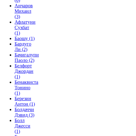
(6)
Анчаров
Михаил
(3)
Афлатуни
Сухбат
(1)
Баошу
(1)
Бардуго
Ли
(2)
Бачигалупи
Паоло
(2)
Белфорт
Джордан
(1)
Бенаквиста
Тонино
(1)
Березин
Антон
(1)
Болдаччи
Дэвид
(3)
Болл
Джесси
(1)