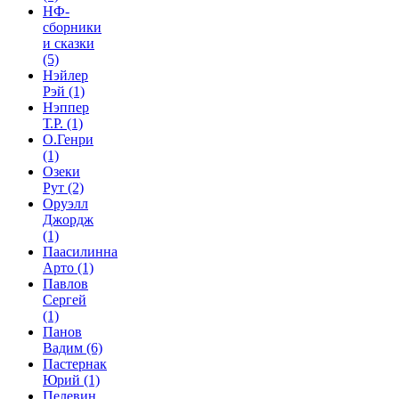
НФ-
сборники
и сказки
(5)
Нэйлер
Рэй
(1)
Нэппер
Т.Р.
(1)
О.Генри
(1)
Озеки
Рут
(2)
Оруэлл
Джордж
(1)
Паасилинна
Арто
(1)
Павлов
Сергей
(1)
Панов
Вадим
(6)
Пастернак
Юрий
(1)
Пелевин