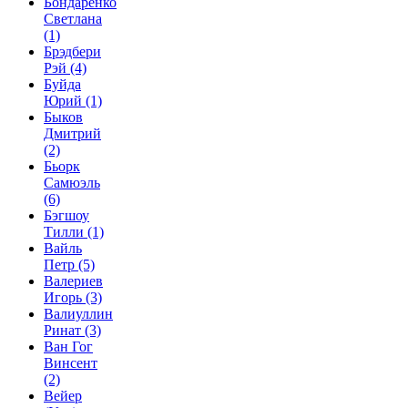
Бондаренко
Светлана
(1)
Брэдбери
Рэй
(4)
Буйда
Юрий
(1)
Быков
Дмитрий
(2)
Бьорк
Самюэль
(6)
Бэгшоу
Тилли
(1)
Вайль
Петр
(5)
Валериев
Игорь
(3)
Валиуллин
Ринат
(3)
Ван Гог
Винсент
(2)
Вейер