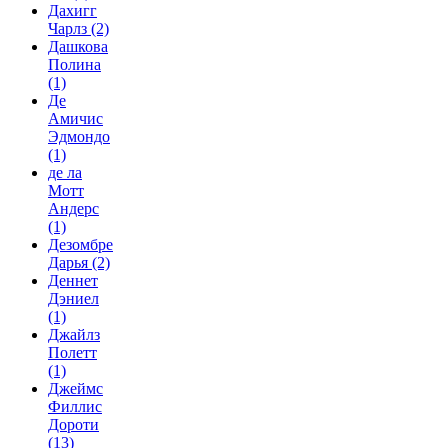
Дахигг
Чарлз
(2)
Дашкова
Полина
(1)
Де
Амичис
Эдмондо
(1)
де ла
Мотт
Андерс
(1)
Дезомбре
Дарья
(2)
Деннет
Дэниел
(1)
Джайлз
Полетт
(1)
Джеймс
Филлис
Дороти
(13)