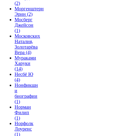
(2)
Моргенштерн
Эрин
(2)
Мосберг
Джейсон
(1)
Московских
Наталия,
Золотарёва
Вера
(4)
Мураками
Харуки
(14)
Несбё Ю
(4)
Нонфикшн
и
биографии
(1)
Норман
Филип
(1)
Норфолк
Лоуренс
(1)