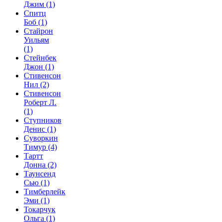
Джим
(1)
Спитц
Боб
(1)
Стайрон
Уильям
(1)
Стейнбек
Джон
(1)
Стивенсон
Нил
(2)
Стивенсон
Роберт Л.
(1)
Ступников
Денис
(1)
Суворкин
Тимур
(4)
Тартт
Донна
(2)
Таунсенд
Сью
(1)
Тимберлейк
Эми
(1)
Токарчук
Ольга
(1)