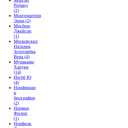
Морган
Ричард
(2)
Моргенштерн
Эрин
(2)
Мосберг
Джейсон
(1)
Московских
Наталия,
Золотарёва
Вера
(4)
Мураками
Харуки
(14)
Несбё Ю
(4)
Нонфикшн
и
биографии
(2)
Норман
Филип
(1)
Норфолк