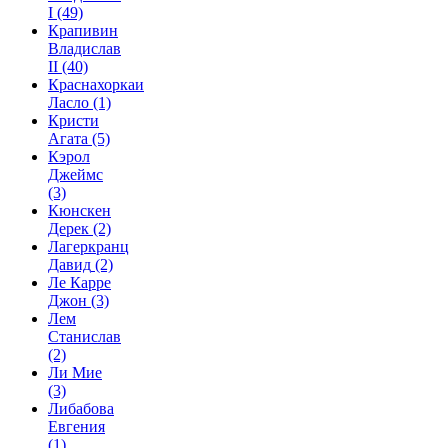
I
(49)
Крапивин
Владислав
II
(40)
Краснахоркаи
Ласло
(1)
Кристи
Агата
(5)
Кэрол
Джеймс
(3)
Кюнскен
Дерек
(2)
Лагеркранц
Давид
(2)
Ле Карре
Джон
(3)
Лем
Станислав
(2)
Ли Мие
(3)
Либабова
Евгения
(1)