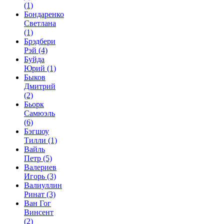
(1)
Бондаренко
Светлана
(1)
Брэдбери
Рэй
(4)
Буйда
Юрий
(1)
Быков
Дмитрий
(2)
Бьорк
Самюэль
(6)
Бэгшоу
Тилли
(1)
Вайль
Петр
(5)
Валериев
Игорь
(3)
Валиуллин
Ринат
(3)
Ван Гог
Винсент
(2)