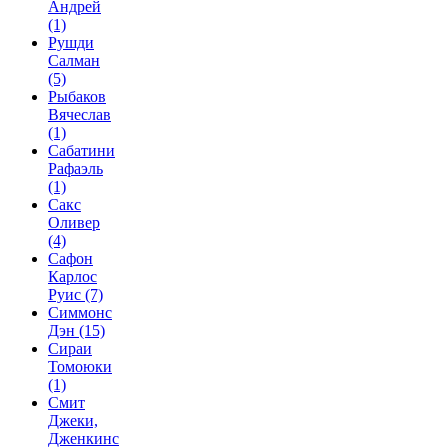
Андрей
(1)
Рушди
Салман
(5)
Рыбаков
Вячеслав
(1)
Сабатини
Рафаэль
(1)
Сакс
Оливер
(4)
Сафон
Карлос
Руис
(7)
Симмонс
Дэн
(15)
Сираи
Томоюки
(1)
Смит
Джеки,
Дженкинс