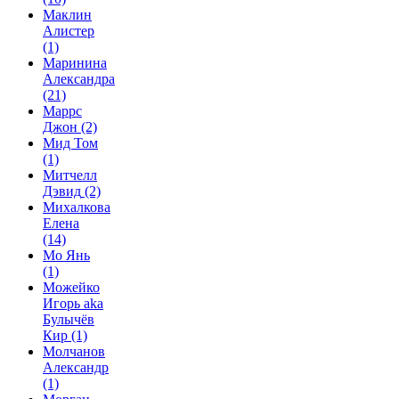
Маклин
Алистер
(1)
Маринина
Александра
(21)
Маррс
Джон
(2)
Мид Том
(1)
Митчелл
Дэвид
(2)
Михалкова
Елена
(14)
Мо Янь
(1)
Можейко
Игорь aka
Булычёв
Кир
(1)
Молчанов
Александр
(1)