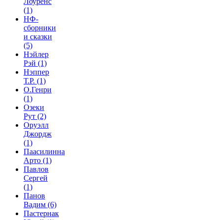
Лоуренс
(1)
НФ-
сборники
и сказки
(5)
Нэйлер
Рэй
(1)
Нэппер
Т.Р.
(1)
О.Генри
(1)
Озеки
Рут
(2)
Оруэлл
Джордж
(1)
Паасилинна
Арто
(1)
Павлов
Сергей
(1)
Панов
Вадим
(6)
Пастернак