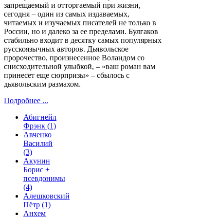
запрещаемый и отторгаемый при жизни,
сегодня – один из самых издаваемых,
читаемых и изучаемых писателей не только в
России, но и далеко за ее пределами. Булгаков
стабильно входит в десятку самых популярных
русскоязычных авторов. Дьявольское
пророчество, произнесенное Воландом со
снисходительной улыбкой, – «ваш роман вам
принесет еще сюрпризы» – сбылось с
дьявольским размахом.
Подробнее ...
Абигнейл
Фрэнк
(1)
Авченко
Василий
(3)
Акунин
Борис +
псевдонимы
(4)
Алешковский
Пётр
(1)
Анхем