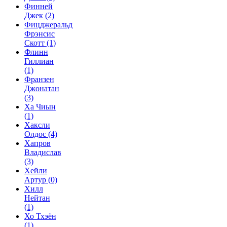
Финней
Джек
(2)
Фицджеральд
Фрэнсис
Скотт
(1)
Флинн
Гиллиан
(1)
Франзен
Джонатан
(3)
Ха Чиын
(1)
Хаксли
Олдос
(4)
Хапров
Владислав
(3)
Хейли
Артур
(0)
Хилл
Нейтан
(1)
Хо Тхэён
(1)