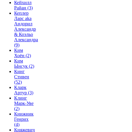
Кейхилл
Райан
(3)
Кеплер
Ларс aka
Андорил
Александр
& Коэльо
Александра
(9)
Ким
Хоён
(2)
Ким
Ынсук
(2)
Кинг
Стивен
(52)
Кларк
Артур
(3)
Клинг
Марк-Уве
(2)
Книжник
Генрих
(4)
Княжевич