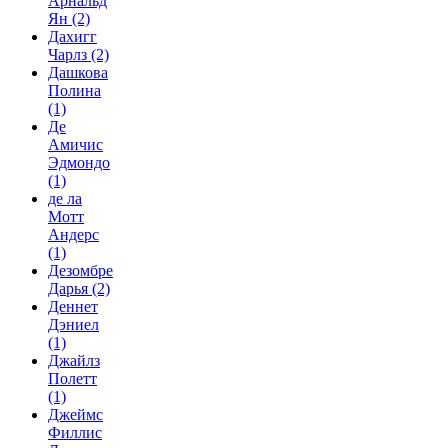
Арнальд
Ян
(2)
Дахигг
Чарлз
(2)
Дашкова
Полина
(1)
Де
Амичис
Эдмондо
(1)
де ла
Мотт
Андерс
(1)
Дезомбре
Дарья
(2)
Деннет
Дэниел
(1)
Джайлз
Полетт
(1)
Джеймс
Филлис