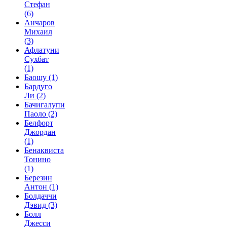
Стефан
(6)
Анчаров
Михаил
(3)
Афлатуни
Сухбат
(1)
Баошу
(1)
Бардуго
Ли
(2)
Бачигалупи
Паоло
(2)
Белфорт
Джордан
(1)
Бенаквиста
Тонино
(1)
Березин
Антон
(1)
Болдаччи
Дэвид
(3)
Болл
Джесси