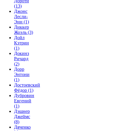
Дороти
(13)
Джонс
Лесли-
Энн
(1)
Диккер
Жоэль
(3)
Дойл
Кэтрин
(1)
Докинз
Ричард
(2)
Дорр
Энтони
(1)
Достоевский
Фёдор
(1)
Дубровин
Евгений
(1)
Дэшнер
Джеймс
(8)
Дяченко