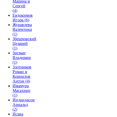
Марина и
Сергей
(4)
Евдокимов
Игорь
(6)
Журавлева
Валентина
(1)
Збешховский
Цезарий
(1)
Зисман
Владимир
(1)
Злотников
Роман и
Корнилов
Антон
(4)
Имамура
Масахиро
(1)
Индридасон
Арнальд
(2)
Исака