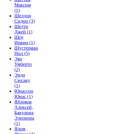
Максим
(1)
Шелдон
Сидни
(3)
Шетти
Джей
(1)
Шоу
Ирвин
(1)
Шустерман
Нил
(5)
Эко
Умберто
(2)
Эндо
Сюсаку
(1)
Юнассон
Юнас
(1)
Яблоков
Алексей,
Бакулина
Элеонора
(1)
Ялом