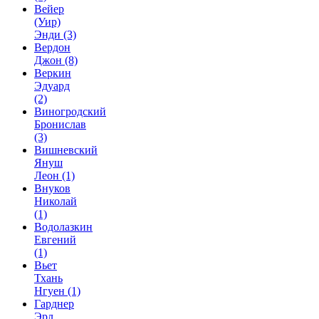
Вейер
(Уир)
Энди
(3)
Вердон
Джон
(8)
Веркин
Эдуард
(2)
Виногродский
Бронислав
(3)
Вишневский
Януш
Леон
(1)
Внуков
Николай
(1)
Водолазкин
Евгений
(1)
Вьет
Тхань
Нгуен
(1)
Гарднер
Эрл