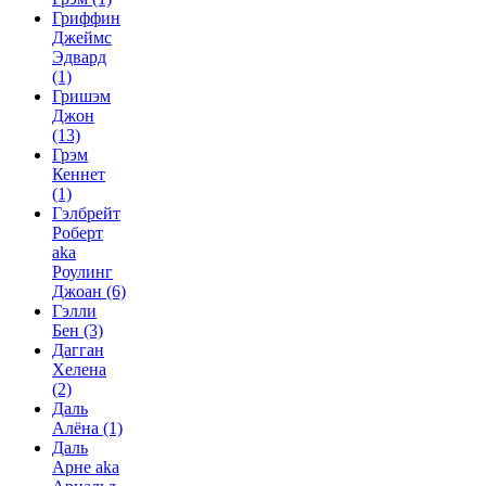
Гриффин
Джеймс
Эдвард
(1)
Гришэм
Джон
(13)
Грэм
Кеннет
(1)
Гэлбрейт
Роберт
aka
Роулинг
Джоан
(6)
Гэлли
Бен
(3)
Дагган
Хелена
(2)
Даль
Алёна
(1)
Даль
Арне aka