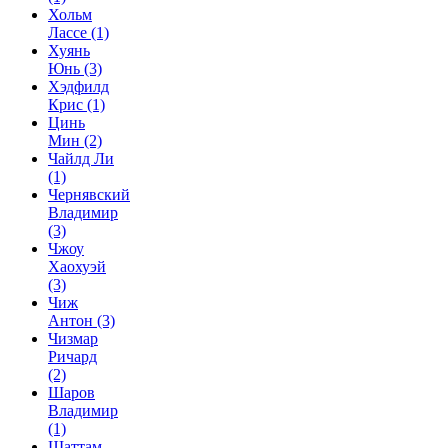
Хольм
Лассе
(1)
Хуянь
Юнь
(3)
Хэдфилд
Крис
(1)
Цинь
Мин
(2)
Чайлд Ли
(1)
Чернявский
Владимир
(3)
Чжоу
Хаохуэй
(3)
Чиж
Антон
(3)
Чизмар
Ричард
(2)
Шаров
Владимир
(1)
Шаттам