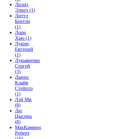
Лилит
Элиот
(1)
Литтл
Бентли
(1)
Лори
Хью
(1)
Лукин
Евгений
(1)
Лукьяненко
Сергей
(3)
Льюис
Клайв
Стейплз
(1)
Лэй Ми
(8)
Лю
Цысинь
(8)
МакКаммон
Роберт
(10)