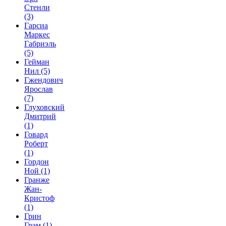
Стенли
(3)
Гарсиа
Маркес
Габриэль
(5)
Гейман
Нил
(5)
Гжендович
Ярослав
(7)
Глуховский
Дмитрий
(1)
Говард
Роберт
(1)
Гордон
Ной
(1)
Гранже
Жан-
Кристоф
(1)
Грин
Грэм
(1)