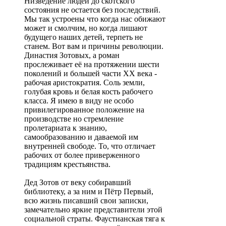
Низведение людей до скотского
состояния не остается без последствий.
Мы так устроены что когда нас обижают
может и смолчим, но когда лишают
будущего наших детей, терпеть не
станем. Вот вам и причины революции.
Династия Зотовых, а роман
прослеживает её на протяжении шести
поколений и большей части XX века -
рабочая аристократия. Соль земли,
голубая кровь и белая кость рабочего
класса. Я имею в виду не особо
привилегированное положение на
производстве но стремление
пролетариата к знанию,
самообразованию и даваемой им
внутренней свободе. То, что отличает
рабочих от более приверженного
традициям крестьянства.
Дед Зотов от веку собиравший
библиотеку, а за ним и Пётр Первый,
всю жизнь писавший свои записки,
замечательно яркие представители этой
социальной страты. Фаустианская тяга к