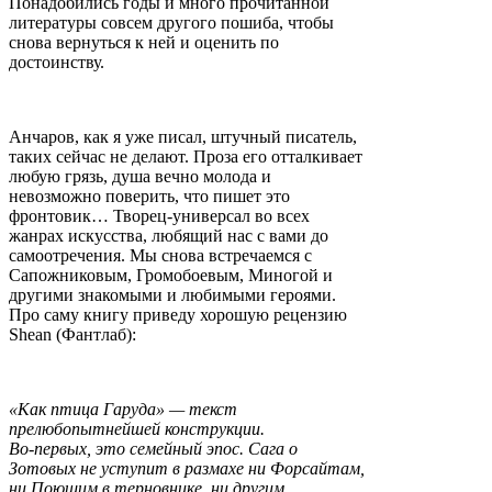
Понадобились годы и много прочитанной
литературы совсем другого пошиба, чтобы
снова вернуться к ней и оценить по
достоинству.
Анчаров, как я уже писал, штучный писатель,
таких сейчас не делают. Проза его отталкивает
любую грязь, душа вечно молода и
невозможно поверить, что пишет это
фронтовик… Творец-универсал во всех
жанрах искусства, любящий нас с вами до
самоотречения. Мы снова встречаемся с
Сапожниковым, Громобоевым, Миногой и
другими знакомыми и любимыми героями.
Про саму книгу приведу хорошую рецензию
Shean (Фантлаб):
«Как птица Гаруда» — текст
прелюбопытнейшей конструкции.
Во-первых, это семейный эпос. Сага о
Зотовых не уступит в размахе ни Форсайтам,
ни Поющим в терновнике, ни другим