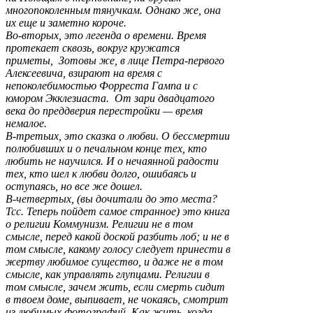
многопоколенным тянучкам. Однако же, она
их еще и заметно короче.
Во-вторых, это легенда о времени. Время
протекает сквозь, вокруг кружатся
приметы, Зотовы же, в лице Петра-первого
Алексеевича, взирают на время с
непоколебимостью Форреста Гампа и с
юмором Экклезиаста. От зари двадцатого
века до преддверия перестройки — время
немалое.
В-третьих, это сказка о любви. О бессмертии
полюбивших и о печальном конце тех, кто
любить не научился. И о нечаянной радости
тех, кто шел к любви долго, ошибаясь и
оступаясь, но все же дошел.
В-четвертых, (вы дочитали до это места?
Тсс. Теперь пойдет самое странное) это книга
о религии Коммунизм. Религии не в том
смысле, перед какой доской разбить лоб; и не в
том смысле, какому голосу следует принести в
жертву любимое существо, и даже не в том
смысле, как управлять глупцами. Религии в
том смысле, зачем жить, если смерть сидит
в твоем доме, выпивает, не чокаясь, смотрит
из любимых фотографий. Как жить, когда