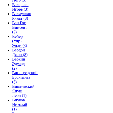
Петр
(5)
Валериев
Игорь
(3)
Валиуллин
Ринат
(3)
Ван Гог
Винсент
(2)
Вейер
(Уир)
Энди
(3)
Вердон
Джон
(8)
Веркин
Эдуард
(2)
Виногродский
Бронислав
(3)
Вишневский
Януш
Леон
(1)
Внуков
Николай
(1)