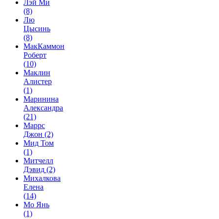
Лэй Ми
(8)
Лю
Цысинь
(8)
МакКаммон
Роберт
(10)
Маклин
Алистер
(1)
Маринина
Александра
(21)
Маррс
Джон
(2)
Мид Том
(1)
Митчелл
Дэвид
(2)
Михалкова
Елена
(14)
Мо Янь
(1)