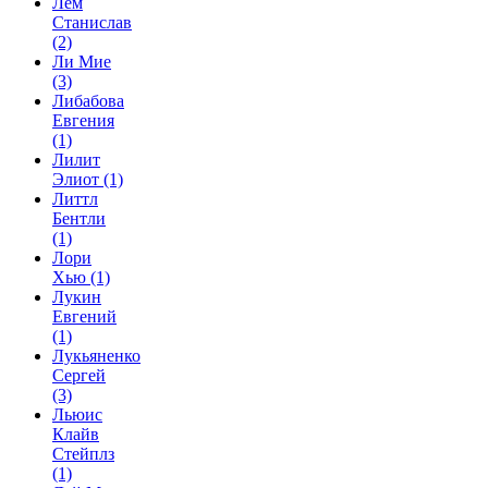
Лем
Станислав
(2)
Ли Мие
(3)
Либабова
Евгения
(1)
Лилит
Элиот
(1)
Литтл
Бентли
(1)
Лори
Хью
(1)
Лукин
Евгений
(1)
Лукьяненко
Сергей
(3)
Льюис
Клайв
Стейплз
(1)