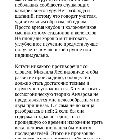
небольших сообществ слушающих
каждое своего гуру. Нет разброда и
шатаний, потому что говорят учителя,
удивительным образом, об одном.
Просто время клубов и колокольчиков
сменило эпоху стадионов и колоколов.
На площади хорошо митинговать,
углубленное изучение предмета лучше
получается в маленькой группе или
индивидуально.
Кстати никакого противоречия со
словами Михаила Леонидовича: чтобы
развитие происходило, сообщество
должно стать достаточно тесным и
структурно усложниться. Хотя излагать
космогоническую теорию Анчарова не
представляется мне целесообразным по
двум причинам. 1. я сама не до конца
разобралась в ней; 2 если бы она
содержала здравое зерно, то за
прошедшую со времени изложение треть
века, непременно нашла бы многих
последователей. Этого не произошло
просится вывод, гипотеза либо рыхлая и