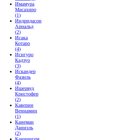
Имамура
Масахиро
(1)
Индридасон
Арнальд
(2)
Исака
Котаро
(4)
Исигуро
Кадзуо
(3)
Искандер
Фазиль
(4)
Ишервуд
Кристофер
(2)
Каверин
Вениамин
(1)
Канеман
Даниэль
(2)
Каннингем