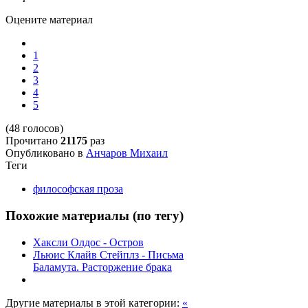
Оцените материал
1
2
3
4
5
(48 голосов)
Прочитано
21175
раз
Опубликовано в
Анчаров Михаил
Теги
философская проза
Похожие материалы (по тегу)
Хаксли Олдос - Остров
Льюис Клайв Стейплз - Письма
Баламута. Расторжение брака
Другие материалы в этой категории:
«