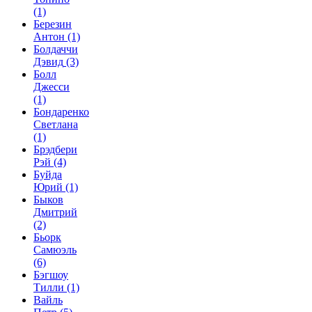
(1)
Березин
Антон
(1)
Болдаччи
Дэвид
(3)
Болл
Джесси
(1)
Бондаренко
Светлана
(1)
Брэдбери
Рэй
(4)
Буйда
Юрий
(1)
Быков
Дмитрий
(2)
Бьорк
Самюэль
(6)
Бэгшоу
Тилли
(1)
Вайль