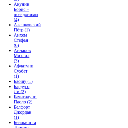
Акунин
Борис +
псевдонимы
(4)
Алешковский
Пётр
(1)
Анхем
Стефан
(6)
Анчаров
Михаил
(3)
Афлатуни
Сухбат
(1)
Баошу
(1)
Бардуго
Ли
(2)
Бачигалупи
Паоло
(2)
Белфорт
Джордан
(1)
Бенаквиста
Тонино