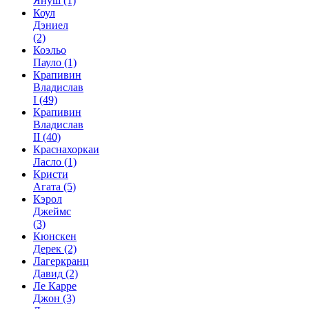
Януш
(1)
Коул
Дэниел
(2)
Коэльо
Пауло
(1)
Крапивин
Владислав
I
(49)
Крапивин
Владислав
II
(40)
Краснахоркаи
Ласло
(1)
Кристи
Агата
(5)
Кэрол
Джеймс
(3)
Кюнскен
Дерек
(2)
Лагеркранц
Давид
(2)
Ле Карре
Джон
(3)