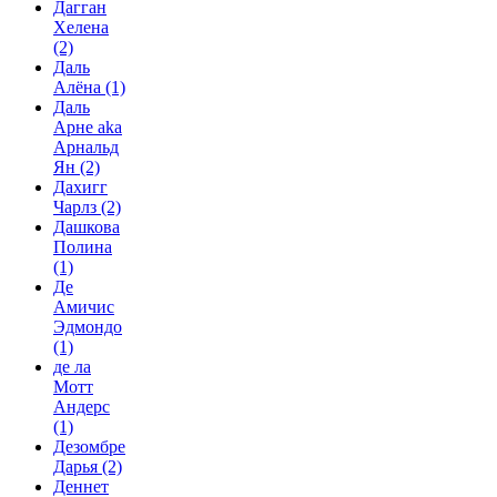
Дагган
Хелена
(2)
Даль
Алёна
(1)
Даль
Арне aka
Арнальд
Ян
(2)
Дахигг
Чарлз
(2)
Дашкова
Полина
(1)
Де
Амичис
Эдмондо
(1)
де ла
Мотт
Андерс
(1)
Дезомбре
Дарья
(2)
Деннет