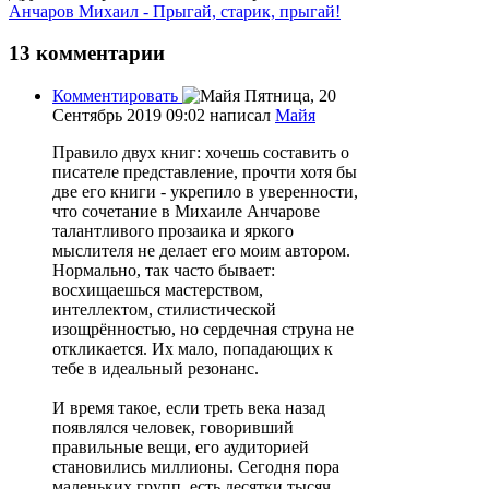
Анчаров Михаил - Прыгай, старик, прыгай!
13
комментарии
Комментировать
Пятница, 20
Сентябрь 2019 09:02
написал
Майя
Правило двух книг: хочешь составить о
писателе представление, прочти хотя бы
две его книги - укрепило в уверенности,
что сочетание в Михаиле Анчарове
талантливого прозаика и яркого
мыслителя не делает его моим автором.
Нормально, так часто бывает:
восхищаешься мастерством,
интеллектом, стилистической
изощрённостью, но сердечная струна не
откликается. Их мало, попадающих к
тебе в идеальный резонанс.
И время такое, если треть века назад
появлялся человек, говоривший
правильные вещи, его аудиторией
становились миллионы. Сегодня пора
маленьких групп, есть десятки тысяч