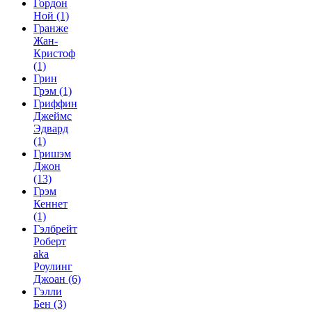
Гордон
Ной
(1)
Гранже
Жан-
Кристоф
(1)
Грин
Грэм
(1)
Гриффин
Джеймс
Эдвард
(1)
Гришэм
Джон
(13)
Грэм
Кеннет
(1)
Гэлбрейт
Роберт
aka
Роулинг
Джоан
(6)
Гэлли
Бен
(3)