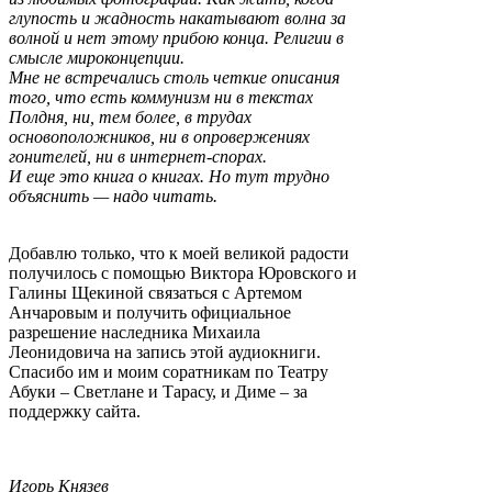
глупость и жадность накатывают волна за
волной и нет этому прибою конца. Религии в
смысле мироконцепции.
Мне не встречались столь четкие описания
того, что есть коммунизм ни в текстах
Полдня, ни, тем более, в трудах
основоположников, ни в опровержениях
гонителей, ни в интернет-спорах.
И еще это книга о книгах. Но тут трудно
объяснить — надо читать.
Добавлю только, что к моей великой радости
получилось с помощью Виктора Юровского и
Галины Щекиной связаться с Артемом
Анчаровым и получить официальное
разрешение наследника Михаила
Леонидовича на запись этой аудиокниги.
Спасибо им и моим соратникам по Театру
Абуки – Светлане и Тарасу, и Диме – за
поддержку сайта.
Игорь Князев