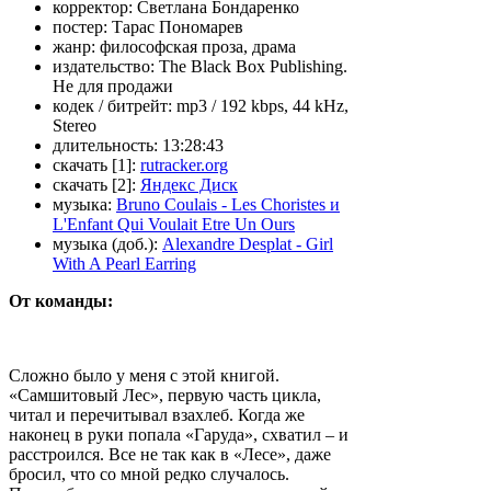
корректор:
Светлана Бондаренко
постер:
Тарас Пономарев
жанр:
философская проза, драма
издательство:
The Black Box Publishing.
Не для продажи
кодек / битрейт:
mp3 / 192 kbps, 44 kHz,
Stereo
длительность:
13:28:43
скачать [1]:
rutracker.org
скачать [2]:
Яндекс Диск
музыка:
Bruno Coulais - Les Choristes и
L'Enfant Qui Voulait Etre Un Ours
музыка (доб.):
Alexandre Desplat - Girl
With A Pearl Earring
От команды:
Сложно было у меня с этой книгой.
«Самшитовый Лес», первую часть цикла,
читал и перечитывал взахлеб. Когда же
наконец в руки попала «Гаруда», схватил – и
расстроился. Все не так как в «Лесе», даже
бросил, что со мной редко случалось.