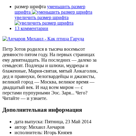
размер шрифта
уменьшить размер
шрифта
увеличить размер шрифта
13
комментарии
Петр Зотов родился в тысяча восемьсот
девяносто пятом году. На первых страницах
ему девятнадцать. На последних — далеко за
семьдесят. Подлецы и шлюхи, мудрецы и
блаженные, Мария-святая, мятый Анкаголик,
дед и правнуки, белогвардейцы и джазисты,
великий город — Москва, великое время —
двадцатый век. И над всем миром — с
перстами пурпурными Эос. Заря... Чего?
Читайте — и узнаете.
Дополнительная информация
дата выпуска:
Пятница, 23 Май 2014
автор:
Михаил Анчаров
исполнитель:
Игорь Князев