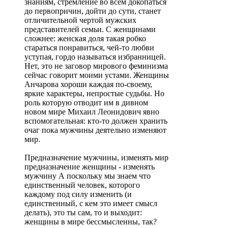
знаниям, стремление во всём докопаться
до первопричин, дойти до сути, станет
отличительной чертой мужских
представителей семьи. С женщинами
сложнее: женская доля такая робко
стараться понравиться, чей-то любви
уступая, гордо называться избранницей.
Нет, это не заговор мирового феминизма
сейчас говорит моими устами. Женщины
Анчарова хороши каждая по-своему,
яркие характеры, непростые судьбы. Но
роль которую отводит им в дивном
новом мире Михаил Леонидович явно
вспомогательная: кто-то должен хранить
очаг пока мужчины деятельно изменяют
мир.
Предназначение мужчины, изменять мир
предназначение женщины - изменять
мужчину А поскольку мы знаем что
единственный человек, которого
каждому под силу изменить (и
единственный, с кем это имеет смысл
делать), это ты сам, то и выходит:
женщины в мире бессмысленны, так?