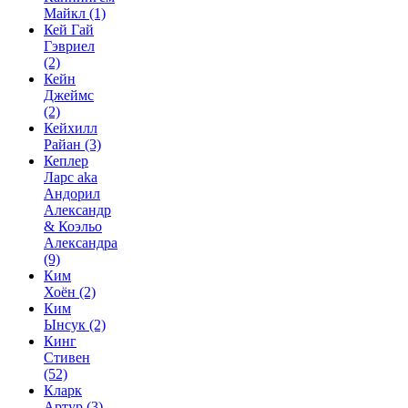
Майкл
(1)
Кей Гай
Гэвриел
(2)
Кейн
Джеймс
(2)
Кейхилл
Райан
(3)
Кеплер
Ларс aka
Андорил
Александр
& Коэльо
Александра
(9)
Ким
Хоён
(2)
Ким
Ынсук
(2)
Кинг
Стивен
(52)
Кларк
Артур
(3)