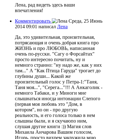
Лена, рад видеть здесь ваши
впечатления!
Комментировать
Среда, 25 Июнь
2014 09:01
написал
Лена
Да, это удивительная, пронзительная,
потрясающая и очень добрая книга про
ЖИЗНЬ и про ЛЮБОВЬ, написанная
очень по-русски. "Сагу о Форсайтах"
просто интересно почитать, ну и
немного странно: "ну надо же, как у них
там..." А "Как Птица Гаруда" трогает до
глубины души... Какой же
пронзительный голос у Петра-1:"Таня,
Таня моя...", "Серега..."!!! А Анкаголик -
немного Табаки, и у Миноги мне
слышнаться иногда интонации Слепого
(первая моя любовь это "Дом, в
котором", но он - про другую
реальность, и его голоса только в нем
слышны были, и я скучаюпо ним,
слушая другие книги :)) Магия слов
Михаила Анчарова Вашим голосом,
Игорь, просто вихрем закружила мою